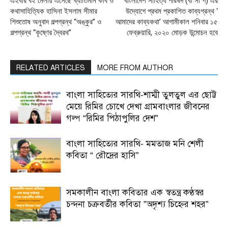
এইবার বই মেলায় এসেছে খ্যাতিমান কবি ও
বাংলাদেশ সাহিত্য পরিষদ (বা সা প) এর
কথাসাহিত্যিক হাসিনা ইসলাম সীমার
উদ্যোগে প্রথম প্রকাশিত কাব্যগ্রন্থ ‘
শিশুতোষ অনুবাদ গল্পগ্রন্থ “অঙ্কুর” ও
আমাদের কাব্যকথা’ আগামীকাল শনিবার ১৫
গল্পগ্রন্থ “কৃষ্ণের দ্বৈরথ”
ফেব্রুয়ারি, ২০২০ মোড়ক উন্মোচন হবে
RELATED ARTICLES
MORE FROM AUTHOR
বাংলা সাহিত্যের সারথি-শাম্মী তুলতুল এর ছোট্ট
মেয়ে রিমির চোখে দেখা গ্রামবাংলার জীবনের
গল্প “রিমির পিঠাপুলির দেশ”
বাংলা সাহিত্যের সারথি- মমতাজ মনি শেলী
কবিতা “ রৌদ্রের হাসি”
সমকালীন বাংলা কবিতার এক স্বতন্ত্র কণ্ঠস্বর
চন্দনা চক্রবর্তীর কবিতা ”অদৃশ্য চিহ্নের শহর”