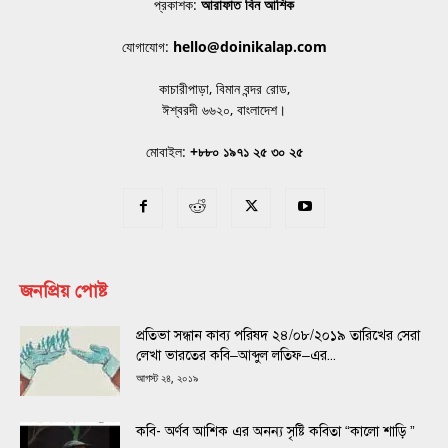
প্রকাশক:
আরাফাত বিন আশিক
যোগাযোগ:
hello@doinikalap.com
কাচারীপাড়া, বিমান বন্দর রোড,
ঈশ্বরদী ৬৬২০, বাংলাদেশ।
মোবাইল:
+৮৮০ ১৯৭১ ২৫ ৩০ ২৫
জনপ্রিয় পোষ্ট
প্রতিভা সন্ধান কাব্য পরিষদ ২৪/০৮/২০১৯ তারিখের সেরা
লেখা ভারতের কবি–আব্দুল লতিফ–এর...
আগস্ট ২৪, ২০১৯
কবি- অর্ণব আশিক এর অনন্য সৃষ্টি কবিতা “কালো শাড়ি ”