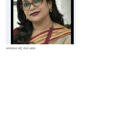
কলমযোদ্ধা কবি_শাহনা রহমান