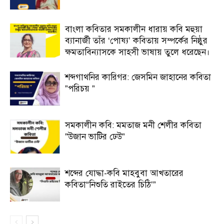
বাংলা কবিতার সমকালীন ধারায় কবি মহুয়া
ব্যানার্জী তাঁর ‘পোষ্য’ কবিতায় সম্পর্কের নিষ্ঠুর
ক্ষমতাবিন্যাসকে সাহসী ভাষায় তুলে ধরেছেন।
শব্দগাথনির কারিগর: জেসমিন জাহানের কবিতা
”পরিচয় ”
সমকালীন কবি: মমতাজ মনী শেলীর কবিতা
”উজান ভাটির ঢেউ”
শব্দের যোদ্ধা-কবি মাহবুবা আখতারের
কবিতা“নিশুতি রাইতের চিঠি’”