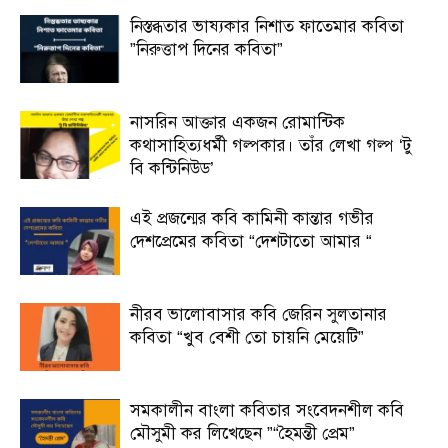
নিস্তব্ধতার ভাষ্যকার নিশাত ফাতেমার কবিতা
”নিরুত্তাপ দিনের কবিতা”
নাসরিন আক্তার একজন রোমান্টিক
কথাসাহিত্যধর্মী গল্পকার। তাঁর লেখা গল্প ‘টু
বি কন্টিনিউড’
এই প্রজন্মের কবি কামিনী কান্তার গভীর
দেশপ্রেমের কবিতা “দেশটাতো আমার “
নীরব ভালোবাসার কবি জেরিন সুলতানার
কবিতা “খুব বেশী তো চায়নি মেয়েটি”
সমকালীন বাংলা কবিতার সংবেদনশীল কবি
মৌসুমী কর লিখেছেন ”“হৈমন্তী প্রেম”