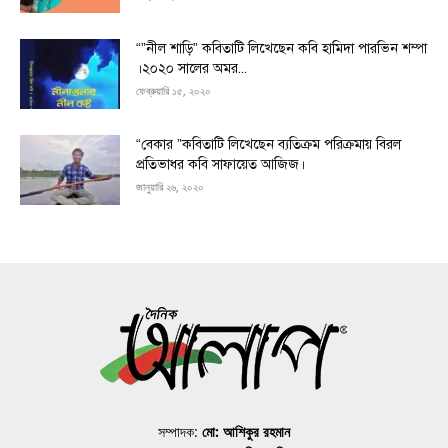
“”নীল শাড়ি” কবিতাটি লিখেছেন কবি হামিদা পারভিন শম্পা
।২০২০ সালের অমর...
ফেব্রুয়ারি ১৫, ২০২০
“বেকার ”কবিতাটি লিখেছেন ব্যতিক্রম পরিক্রমায় বিরল
প্রতিভাধর কবি সাফায়েত আজিজ।
জানুয়ারি ২৬, ২০২০
সম্পাদক:
মো: আশিকুর রহমান