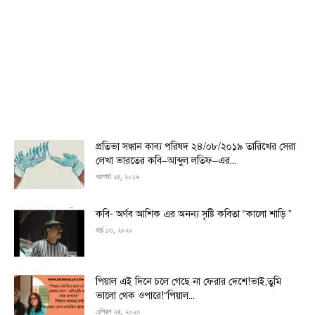
প্রতিভা সন্ধান কাব্য পরিষদ ২৪/০৮/২০১৯ তারিখের সেরা
লেখা ভারতের কবি–আব্দুল লতিফ–এর...
আগস্ট ২৪, ২০১৯
কবি- অর্ণব আশিক এর অনন্য সৃষ্টি কবিতা “কালো শাড়ি ”
মার্চ ১৩, ২০২০
পিয়াল এই দিনে চলে গেছে না ফেরার দেশে!ভাই,তুমি
ভালো থেক ওপারে!“পিয়াল...
এপ্রিল ২৪, ২০২০