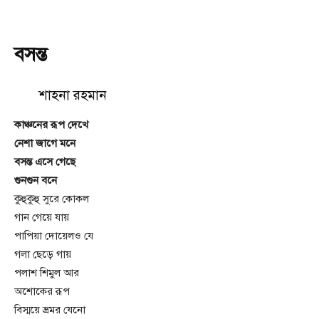
বসন্ত
শাহনা রহমান
কাঞ্চনের রূপ দেখে
নেশা জাগে মনে
বসন্ত এসে গেছে
গুনগুন বনে
কুহুকুহু সুরে কোকল
গান গেয়ে যায়
পাপিয়া দোয়েলও যে
গলা ছেড়ে গায়
পলাশ শিমুল আর
অশোকের রূপ
বিস্ময়ে ভ্রমর যেনো