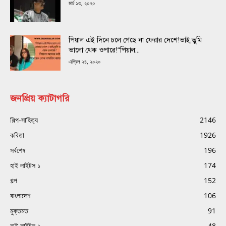
মার্চ ১৩, ২০২০
পিয়াল এই দিনে চলে গেছে না ফেরার দেশে!ভাই,তুমি
ভালো থেক ওপারে!“পিয়াল...
এপ্রিল ২৪, ২০২০
জনপ্রিয় ক্যাটাগরি
শিল্প-সাহিত্য
2146
কবিতা
1926
সর্বশেষ
196
হাই লাইটস ১
174
গল্প
152
বাংলাদেশ
106
মুক্তমত
91
হাই লাইটস ২
48