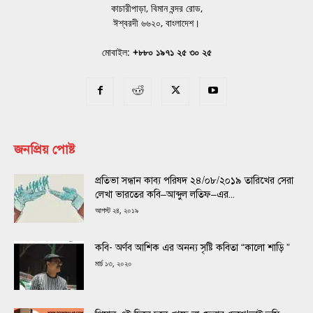
কাচারীপাড়া, বিমান বন্দর রোড,
ঈশ্বরদী ৬৬২০, বাংলাদেশ।
মোবাইল:
+৮৮০ ১৯৭১ ২৫ ৩০ ২৫
জনপ্রিয় পোষ্ট
প্রতিভা সন্ধান কাব্য পরিষদ ২৪/০৮/২০১৯ তারিখের সেরা
লেখা ভারতের কবি–আব্দুল লতিফ–এর...
আগস্ট ২৪, ২০১৯
কবি- অর্ণব আশিক এর অনন্য সৃষ্টি কবিতা “কালো শাড়ি ”
মার্চ ১৩, ২০২০