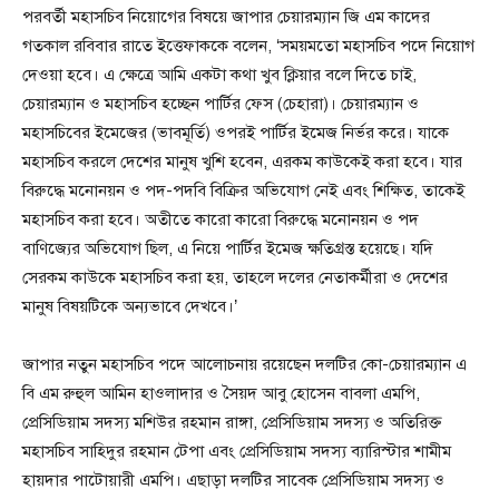
পরবর্তী মহাসচিব নিয়োগের বিষয়ে জাপার চেয়ারম্যান জি এম কাদের
গতকাল রবিবার রাতে ইত্তেফাককে বলেন, ‘সময়মতো মহাসচিব পদে নিয়োগ
দেওয়া হবে। এ ক্ষেত্রে আমি একটা কথা খুব ক্লিয়ার বলে দিতে চাই,
চেয়ারম্যান ও মহাসচিব হচ্ছেন পার্টির ফেস (চেহারা)। চেয়ারম্যান ও
মহাসচিবের ইমেজের (ভাবমূর্তি) ওপরই পার্টির ইমেজ নির্ভর করে। যাকে
মহাসচিব করলে দেশের মানুষ খুশি হবেন, এরকম কাউকেই করা হবে। যার
বিরুদ্ধে মনোনয়ন ও পদ-পদবি বিক্রির অভিযোগ নেই এবং শিক্ষিত, তাকেই
মহাসচিব করা হবে। অতীতে কারো কারো বিরুদ্ধে মনোনয়ন ও পদ
বাণিজ্যের অভিযোগ ছিল, এ নিয়ে পার্টির ইমেজ ক্ষতিগ্রস্ত হয়েছে। যদি
সেরকম কাউকে মহাসচিব করা হয়, তাহলে দলের নেতাকর্মীরা ও দেশের
মানুষ বিষয়টিকে অন্যভাবে দেখবে।’
জাপার নতুন মহাসচিব পদে আলোচনায় রয়েছেন দলটির কো-চেয়ারম্যান এ
বি এম রুহুল আমিন হাওলাদার ও সৈয়দ আবু হোসেন বাবলা এমপি,
প্রেসিডিয়াম সদস্য মশিউর রহমান রাঙ্গা, প্রেসিডিয়াম সদস্য ও অতিরিক্ত
মহাসচিব সাহিদুর রহমান টেপা এবং প্রেসিডিয়াম সদস্য ব্যারিস্টার শামীম
হায়দার পাটোয়ারী এমপি। এছাড়া দলটির সাবেক প্রেসিডিয়াম সদস্য ও