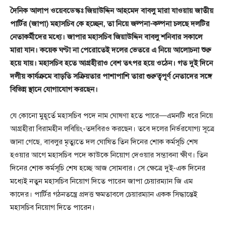
দৈনিক আলাপ ওয়েবডেস্কঃ জিয়াউদ্দিন আহমেদ বাবলু মারা যাওয়ায় জাতীয়
পার্টির (জাপা) মহাসচিব কে হচ্ছেন, তা নিয়ে জল্পনা-কল্পনা চলছে দলটির
নেতাকর্মীদের মধ্যে। জাপার মহাসচিব জিয়াউদ্দিন বাবলু শনিবার সকালে
মারা যান। কয়েক ঘণ্টা না পেরোতেই দলের ভেতরে এ নিয়ে আলোচনা শুরু
হয়ে যায়। মহাসচিব হতে আগ্রহীরাও বেশ তৎপর হয়ে ওঠেন। গত দুই দিনে
দলীয় কার্যক্রমে বাড়তি সক্রিয়তার পাশাপাশি তারা গুরুত্বপূর্ণ নেতাদের সঙ্গে
বিভিন্ন স্থানে যোগাযোগ করছেন।
যে কোনো মুহূর্তে মহাসচিব পদে নাম ঘোষণা হতে পারে—এমনটি ধরে নিয়ে
আগ্রহীরা বিরামহীন লবিয়িং-তদবিরও করছেন। তবে দলের নির্ভরযোগ্য সূত্রে
জানা গেছে, বাবলুর মৃত্যুতে দল ঘোষিত তিন দিনের শোক কর্মসূচি শেষ
হওয়ার আগে মহাসচিব পদে কাউকে নিয়োগ দেওয়ার সম্ভাবনা ক্ষীণ। তিন
দিনের শোক কর্মসূচি শেষ হচ্ছে আজ সোমবার। সে ক্ষেত্রে দুই-এক দিনের
মধ্যেই নতুন মহাসচিব নিয়োগ দিতে পারেন জাপা চেয়ারম্যান জি এম
কাদের। পার্টির গঠনতন্ত্রে প্রদত্ত ক্ষমতাবলে চেয়ারম্যান একক সিদ্ধান্তেই
মহাসচিব নিয়োগ দিতে পারেন।