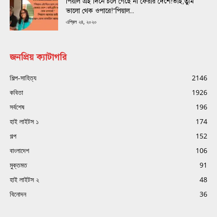
পিয়াল এই দিনে চলে গেছে না ফেরার দেশে!ভাই,তুমি
ভালো থেক ওপারে!“পিয়াল...
এপ্রিল ২৪, ২০২০
জনপ্রিয় ক্যাটাগরি
শিল্প-সাহিত্য
2146
কবিতা
1926
সর্বশেষ
196
হাই লাইটস ১
174
গল্প
152
বাংলাদেশ
106
মুক্তমত
91
হাই লাইটস ২
48
বিনোদন
36