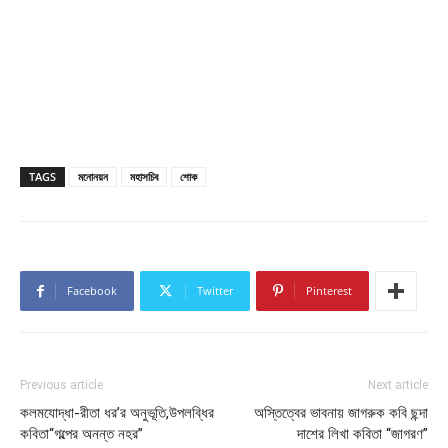
TAGS
মনোনয়ন
মহাসচিব
শোক
Facebook
Twitter
Pinterest
Previous article
Next article
কলমযোদ্ধা-রীতা ধর’র অনুভূতি,উপলব্ধির
অস্তিত্বের ভাবনায় জাগরুক কবি ছন্দা
কবিতা“গল্পের অনন্ত নহর”
দাশের লিখা কবিতা “জাগরণ”