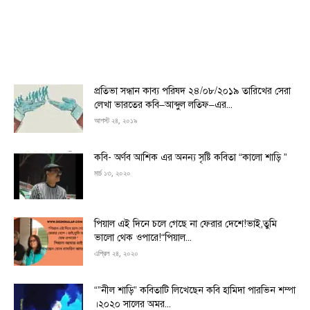
প্রতিভা সন্ধান কাব্য পরিষদ ২৪/০৮/২০১৯ তারিখের সেরা
লেখা ভারতের কবি–আব্দুল লতিফ–এর...
আগস্ট ২৪, ২০১৯
কবি- অর্ণব আশিক এর অনন্য সৃষ্টি কবিতা “কালো শাড়ি ”
মার্চ ১৩, ২০২০
পিয়াল এই দিনে চলে গেছে না ফেরার দেশে!ভাই,তুমি
ভালো থেক ওপারে!“পিয়াল...
এপ্রিল ২৪, ২০২০
“”নীল শাড়ি” কবিতাটি লিখেছেন কবি হামিদা পারভিন শম্পা
।২০২০ সালের অমর...