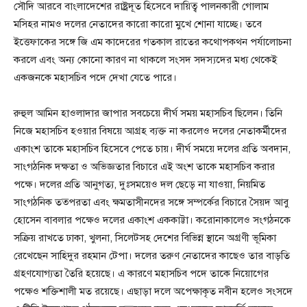
সৌদি আরবে বাংলাদেশের রাষ্ট্রদূত হিসেবে দায়িত্ব পালনকারী গোলাম
মসিহর নামও দলের নেতাদের কারো কারো মুখে শোনা যাচ্ছে। তবে
ইত্তেফাকের সঙ্গে জি এম কাদেরের গতকাল রাতের কথোপকথন পর্যালোচনা
করলে এবং অন্য কোনো কারণ না থাকলে সংসদ সদস্যদের মধ্য থেকেই
একজনকে মহাসচিব পদে দেখা যেতে পারে।
রুহুল আমিন হাওলাদার জাপার সবচেয়ে দীর্ঘ সময় মহাসচিব ছিলেন। তিনি
নিজে মহাসচিব হওয়ার বিষয়ে আগ্রহ ব্যক্ত না করলেও দলের নেতাকর্মীদের
একাংশ তাকে মহাসচিব হিসেবে পেতে চায়। দীর্ঘ সময়ে দলের প্রতি অবদান,
সাংগঠনিক দক্ষতা ও অভিজ্ঞতার বিচারে এই অংশ তাকে মহাসচিব করার
পক্ষে। দলের প্রতি আনুগত্য, দুঃসময়েও দল ছেড়ে না যাওয়া, নিয়মিত
সাংগঠনিক তত্পরতা এবং ক্ষমতাসীনদের সঙ্গে সম্পর্কের বিচারে সৈয়দ আবু
হোসেন বাবলার পক্ষেও দলের একাংশ এককাট্টা। করোনাকালেও সংগঠনকে
সক্রিয় রাখতে ঢাকা, খুলনা, সিলেটসহ দেশের বিভিন্ন স্থানে অগ্রণী ভূমিকা
রেখেছেন সাহিদুর রহমান টেপা। দলের তরুণ নেতাদের কাছেও তার বাড়তি
গ্রহণযোগ্যতা তৈরি হয়েছে। এ কারণে মহাসচিব পদে তাকে নিয়োগের
পক্ষেও শক্তিশালী মত রয়েছে। এছাড়া দলে অপেক্ষাকৃত নবীন হলেও সংসদে