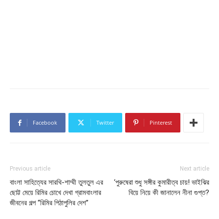
Facebook
Twitter
Pinterest
Previous article
Next article
বাংলা সাহিত্যের সারথি-শাম্মী তুলতুল এর
‘পুরুষেরা শুধু সঙ্গীর কুমারীত্ব চায়! ভাইঝির
ছোট্ট মেয়ে রিমির চোখে দেখা গ্রামবাংলার
বিয়ে নিয়ে কী জানালেন নীনা গুপ্ত?
জীবনের গল্প “রিমির পিঠাপুলির দেশ”