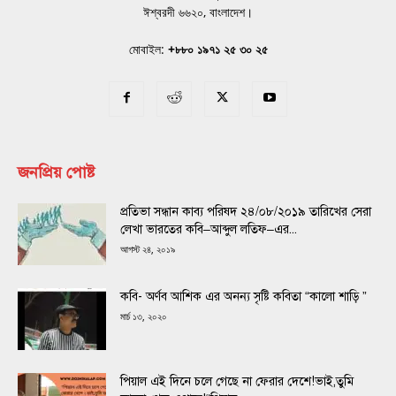
ঈশ্বরদী ৬৬২০, বাংলাদেশ।
মোবাইল:
+৮৮০ ১৯৭১ ২৫ ৩০ ২৫
জনপ্রিয় পোষ্ট
প্রতিভা সন্ধান কাব্য পরিষদ ২৪/০৮/২০১৯ তারিখের সেরা
লেখা ভারতের কবি–আব্দুল লতিফ–এর...
আগস্ট ২৪, ২০১৯
কবি- অর্ণব আশিক এর অনন্য সৃষ্টি কবিতা “কালো শাড়ি ”
মার্চ ১৩, ২০২০
পিয়াল এই দিনে চলে গেছে না ফেরার দেশে!ভাই,তুমি