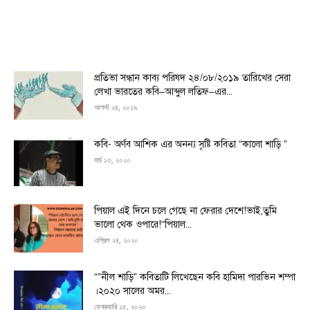
প্রতিভা সন্ধান কাব্য পরিষদ ২৪/০৮/২০১৯ তারিখের সেরা
লেখা ভারতের কবি–আব্দুল লতিফ–এর...
আগস্ট ২৪, ২০১৯
কবি- অর্ণব আশিক এর অনন্য সৃষ্টি কবিতা “কালো শাড়ি ”
মার্চ ১৩, ২০২০
পিয়াল এই দিনে চলে গেছে না ফেরার দেশে!ভাই,তুমি
ভালো থেক ওপারে!“পিয়াল...
এপ্রিল ২৪, ২০২০
“”নীল শাড়ি” কবিতাটি লিখেছেন কবি হামিদা পারভিন শম্পা
।২০২০ সালের অমর...
ফেব্রুয়ারি ১৫, ২০২০