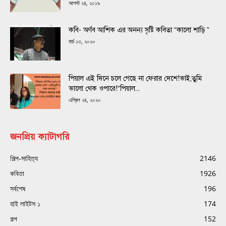
আগস্ট ২৪, ২০১৯
কবি- অর্ণব আশিক এর অনন্য সৃষ্টি কবিতা “কালো শাড়ি ”
মার্চ ১৩, ২০২০
পিয়াল এই দিনে চলে গেছে না ফেরার দেশে!ভাই,তুমি
ভালো থেক ওপারে!“পিয়াল...
এপ্রিল ২৪, ২০২০
জনপ্রিয় ক্যাটাগরি
শিল্প-সাহিত্য
2146
কবিতা
1926
সর্বশেষ
196
হাই লাইটস ১
174
গল্প
152