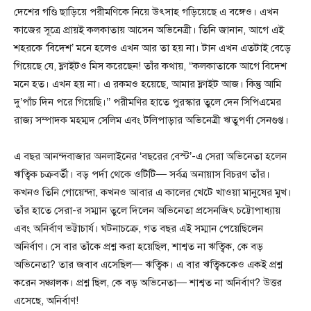
দেশের গণ্ডি ছাড়িয়ে পরীমণিকে নিয়ে উৎসাহ গড়িয়েছে এ বঙ্গেও। এখন
কাজের সূত্রে প্রায়ই কলকাতায় আসেন অভিনেত্রী। তিনি জানান, আগে এই
শহরকে ‘বিদেশ’ মনে হলেও এখন আর তা হয় না। টান এখন এতটাই বেড়ে
গিয়েছে যে, ফ্লাইটও মিস করেছেন! তাঁর কথায়, ‘‘কলকাতাকে আগে বিদেশ
মনে হত। এখন হয় না। এ রকমও হয়েছে, আমার ফ্লাইট আজ। কিন্তু আমি
দু’পাঁচ দিন পরে গিয়েছি।’’ পরীমণির হাতে পুরস্কার তুলে দেন সিপিএমের
রাজ্য সম্পাদক মহম্মদ সেলিম এবং টলিপাড়ার অভিনেত্রী ঋতুপর্ণা সেনগুপ্ত।
এ বছর আনন্দবাজার অনলাইনের ‘বছরের বেস্ট’-এ সেরা অভিনেতা হলেন
ঋত্বিক চক্রবর্তী। বড় পর্দা থেকে ওটিটি— সর্বত্র অনায়াস বিচরণ তাঁর।
কখনও তিনি গোয়েন্দা, কখনও আবার এ কালের খেটে খাওয়া মানুষের মুখ।
তাঁর হাতে সেরা-র সম্মান তুলে দিলেন অভিনেতা প্রসেনজিৎ চট্টোপাধ্যায়
এবং অনির্বাণ ভট্টাচার্য। ঘটনাচক্রে, গত বছর এই সম্মান পেয়েছিলেন
অনির্বাণ। সে বার তাঁকে প্রশ্ন করা হয়েছিল, শাশ্বত না ঋত্বিক, কে বড়
অভিনেতা? তার জবাব এসেছিল— ঋত্বিক। এ বার ঋত্বিককেও একই প্রশ্ন
করেন সঞ্চালক। প্রশ্ন ছিল, কে বড় অভিনেতা— শাশ্বত না অনির্বাণ? উত্তর
এসেছে, অনির্বাণ!