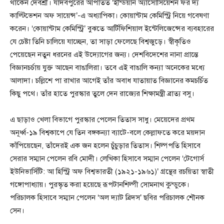
থাকেন দেবশ্রী। যাদবপুরের আপাতত ‘ইন্ডিয়ান অ্যাসোসিয়েশন ফর দ্য
কাল্টিভেশন অফ সায়েন্স’-এ অধ্যাপিকা। কোয়ান্টাম কেমিস্ট্রি নিয়ে গবেষণা
করেন। ‘কোয়ান্টাম কেমিস্ট্রি’ বুঝতে আর্টিফিশিয়াল ইন্টেলিজেন্সের ব্যবহারের
যে চেষ্টা তিনি চালিয়ে যাচ্ছেন, তা সাড়া ফেলেছে বিশ্বজুড়ে। স্বীকৃতিও
পেয়েছেন নতুন ধরনের এই উদ্যোগের জন্য। দেশবিদেশের নানা প্রান্তে
বিজ্ঞানচর্চায় যুক্ত আছেন বাঙালিরা। তবে এই বাঙালি কন্যা অনেকের মধ্যে
আলাদা। চল্লিশে পা রাখার আগেই তাঁর অবাধ যাতায়াত বিজ্ঞানের কমচর্চিত
কিছু পথে। তাঁর হাতে পুরস্কার তুলে দেন রাজ্যের শিক্ষামন্ত্রী ব্রাত্য বসু।
এ ছাড়াও খেলা বিভাগে পুরস্কার পেলেন তিতাস সাধু। মেয়েদের প্রথম
অনূর্ধ্ব-১৯ বিশ্বকাপে যে তিন বঙ্গকন্যা ব্যাটে-বলে কেল্লাফতে করে ময়দান
কাঁপিয়েছেন, তাঁদেরই এক জন হলেন চুঁচুড়ার তিতাস। শিল্পপতি হিসাবে
সেরার সম্মান পেলেন রবি মোদী। লেখিকা হিসাবে সম্মান পেলেন ‘টেগোর্স
ইউনিভার্সিটি: আ হিস্ট্রি অফ বিশ্বভারতী (১৯২১-১৯৬১)’ গ্রন্থের রচয়িতা স্বাতী
গঙ্গোপাধ্যায়। পুরস্কৃত করা হয়েছে রূপটানশিল্পী সোমনাথ কুন্ডুকে।
পরিচালক হিসাবে সম্মান পেলেন ‘অল দ্যাট ব্রিদস’ ছবির পরিচালক শৌনক
সেন।