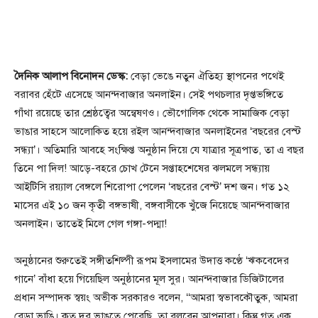
দৈনিক আলাপ বিনোদন ডেস্ক:
বেড়া ভেঙে নতুন ঐতিহ্য স্থাপনের পথেই
বরাবর হেঁটে এসেছে আনন্দবাজার অনলাইন। সেই পথচলার দৃপ্তভঙ্গিতে
গাঁথা রয়েছে তার শ্রেষ্ঠত্বের অন্বেষণও। ভৌগোলিক থেকে সামাজিক বেড়া
ভাঙার সাহসে আলোকিত হয়ে রইল আনন্দবাজার অনলাইনের ‘বছরের বেস্ট
সন্ধ্যা’। অতিমারি আবহে সংক্ষিপ্ত অনুষ্ঠান দিয়ে যে যাত্রার সূত্রপাত, তা এ বছর
তিনে পা দিল! আড়ে-বহরে চোখ টেনে সপ্তাহশেষের ঝলমলে সন্ধ্যায়
আইটিসি রয়্যাল বেঙ্গলে শিরোপা পেলেন ‘বছরের বেস্ট’ দশ জন। গত ১২
মাসের এই ১০ জন কৃতী বঙ্গভাষী, বঙ্গবাসীকে খুঁজে নিয়েছে আনন্দবাজার
অনলাইন। তাতেই মিলে গেল গঙ্গা-পদ্মা!
অনুষ্ঠানের শুরুতেই সঙ্গীতশিল্পী রূপম ইসলামের উদাত্ত কণ্ঠে ‘ঋকবেদের
গানে’ বাঁধা হয়ে গিয়েছিল অনুষ্ঠানের মূল সুর। আনন্দবাজার ডিজিটালের
প্রধান সম্পাদক স্বয়ং অভীক সরকারও বলেন, ‘‘আমরা স্বভাবকৌতুক, আমরা
বেড়া ভাঙি। কত দূর ভাঙতে পেরেছি, তা বলবেন আপনারা। কিন্তু গত এক