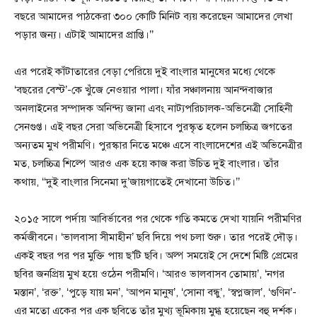
বছরে আমাদের পাঠকেরা ৩০০ কোটি মিনিট ব্যয় করেছেন আমাদের লেখা
পড়ার জন্য। এটাই আমাদের প্রাপ্তি।’’
এর পরেই কাঁটাতারের বেড়া পেরিয়ে দুই বাংলার মানুষের মধ্যে থেকে
‘বছরের বেস্ট’-কে খুঁজে নেওয়ার পালা। যাঁর সঞ্চালনায় আনন্দবাজার
অনলাইনের সম্পাদক অনিন্দ্য জানা এবং নাট্যপরিচালক-অভিনেত্রী সোহিনী
সেনগুপ্ত। এই বছর সেরা অভিনেত্রী হিসাবে পুরস্কৃত হলেন চলচ্চিত্র জগতের
অন্যতম মুখ পরীমণি। পুরস্কার নিতে মঞ্চে এসে বাংলাদেশের এই অভিনেত্রীর
মত, চলচ্চিত্র শিল্পে আরও এক হয়ে কাজ করা উচিত দুই বাংলার। তাঁর
কথায়, ‘‘দুই বাংলার সিনেমা দু’জায়গাতেই দেখানো উচিত।’’
২০১৫ সালে পর্দায় আবির্ভাবের পর থেকে গতি কমতে দেখা যায়নি পরীমণির
কর্মজীবনে। ‘ভালবাসা সীমাহীন’ ছবি দিয়ে পথ চলা শুরু। তার পরেই দৌড়।
একই বছর পর পর মুক্তি পায় ছ’টি ছবি। অল্প সময়েই সে দেশে মিষ্টি প্রেমের
ছবির জনপ্রিয় মুখ হয়ে ওঠেন পরীমণি। ‘আরও ভালবাসব তোমায়’, ‘নগর
মস্তান’, ‘রক্ত’, ‘পুড়ে যায় মন’, ‘আপন মানুষ’, ‘সোনা বন্ধু’, ‘স্বপ্নজাল’, ‘গুণিন’-
এর মতো একের পর এক ছবিতে তাঁর মুখ্য ভূমিকায় মুগ্ধ হয়েছেন বহু দর্শক।