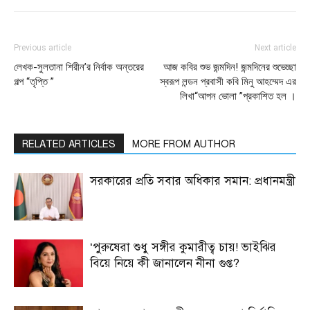
Previous article
Next article
লেখক-সুলতানা শিরীন’র নির্বাক অন্তরের
আজ কবির শুভ জন্মদিন! জন্মদিনের শুভেচ্ছা
গল্প “তৃপ্তি ”
স্বরূপ লন্ডন প্রবাসী কবি মিনু আহম্মেদ এর
লিখা“আপন ভোলা ”প্রকাশিত হল ।
RELATED ARTICLES
MORE FROM AUTHOR
সরকারের প্রতি সবার অধিকার সমান: প্রধানমন্ত্রী
‘পুরুষেরা শুধু সঙ্গীর কুমারীত্ব চায়! ভাইঝির
বিয়ে নিয়ে কী জানালেন নীনা গুপ্ত?