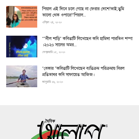
পিয়াল এই দিনে চলে গেছে না ফেরার দেশে!ভাই,তুমি
ভালো থেক ওপারে!“পিয়াল...
এপ্রিল ২৪, ২০২০
“”নীল শাড়ি” কবিতাটি লিখেছেন কবি হামিদা পারভিন শম্পা
।২০২০ সালের অমর...
ফেব্রুয়ারি ১৫, ২০২০
“বেকার ”কবিতাটি লিখেছেন ব্যতিক্রম পরিক্রমায় বিরল
প্রতিভাধর কবি সাফায়েত আজিজ।
জানুয়ারি ২৬, ২০২০