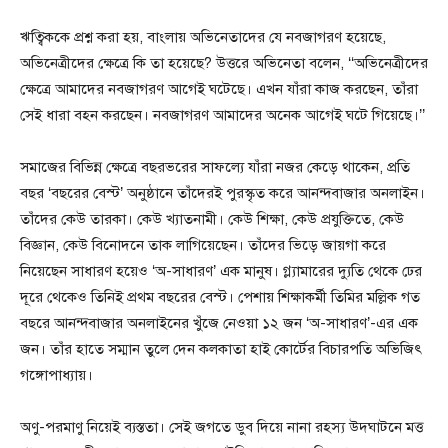
ঋত্বিককে প্রশ্ন করা হয়, বাংলায় অভিনেতাদের যে নবজাগরণ হয়েছে,
অভিনেত্রীদের ক্ষেত্রে কি তা হয়েছে? উত্তরে অভিনেতা বলেন, ‘‘অভিনেত্রীদের
ক্ষেত্রে আমাদের নবজাগরণ আগেই ঘটেছে। এখন যাঁরা কাজ করছেন, তাঁরা
সেই ধারা বহন করছেন। নবজাগরণ আমাদের অনেক আগেই ঘটে গিয়েছে।’’
সমাজের বিভিন্ন ক্ষেত্রে বছরভরের সাফল্যে যাঁরা নজর কেড়ে থাকেন, প্রতি
বছর ‘বছরের বেস্ট’ অনুষ্ঠানে তাঁদেরই পুরস্কৃত করে আনন্দবাজার অনলাইন।
তাঁদের কেউ তারকা। কেউ খ্যাতনামী। কেউ শিক্ষা, কেউ প্রযুক্তিতে, কেউ
বিজ্ঞান, কেউ বিনোদনে তাক লাগিয়েছেন। তাঁদের ভিড়ে জায়গা করে
নিয়েছেন সাধারণ হয়েও ‘অ-সাধারণ’ এক মানুষ। গ্ল্যামারের দ্যুতি থেকে ঢের
দূরে থেকেও তিনিই প্রথম বছরের বেস্ট। পেশায় শিক্ষাকর্মী তিমির মল্লিক গত
বছরে আনন্দবাজার অনলাইনের খুঁজে নেওয়া ১২ জন ‘অ-সাধারণ’-এর এক
জন। তাঁর হাতে সম্মান তুলে দেন কলকাতা হাই কোর্টের বিচারপতি অভিজিৎ
গঙ্গোপাধ্যায়।
অণু-পরমাণু নিয়েই ব্যস্ততা। সেই জগতে ডুব দিয়ে নানা রহস্য উদ্ঘাটনে মত্ত