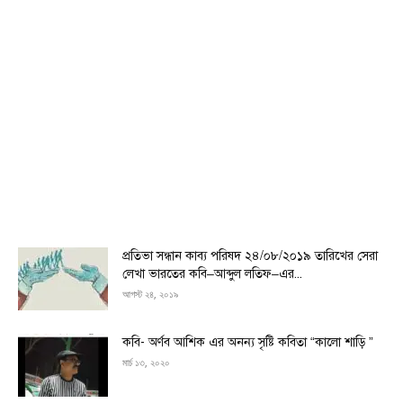
প্রতিভা সন্ধান কাব্য পরিষদ ২৪/০৮/২০১৯ তারিখের সেরা
লেখা ভারতের কবি–আব্দুল লতিফ–এর...
আগস্ট ২৪, ২০১৯
কবি- অর্ণব আশিক এর অনন্য সৃষ্টি কবিতা “কালো শাড়ি ”
মার্চ ১৩, ২০২০