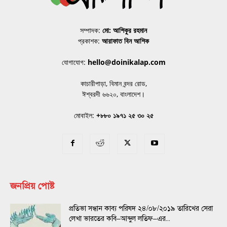
সম্পাদক:
মো: আশিকুর রহমান
প্রকাশক:
আরাফাত বিন আশিক
যোগাযোগ:
hello@doinikalap.com
কাচারীপাড়া, বিমান বন্দর রোড,
ঈশ্বরদী ৬৬২০, বাংলাদেশ।
মোবাইল:
+৮৮০ ১৯৭১ ২৫ ৩০ ২৫
জনপ্রিয় পোষ্ট
প্রতিভা সন্ধান কাব্য পরিষদ ২৪/০৮/২০১৯ তারিখের সেরা
লেখা ভারতের কবি–আব্দুল লতিফ–এর...