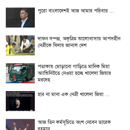
পুরো বাংলাদেশই আজ আমার পরিবার ...
দাফন সম্পন্ন, অকৃত্রিম ভালোবাসায় আপসহীন
নেত্রীকে বিদায় জানাল দেশ
পতাকায় মোড়ানো গাড়িতে মানিক মিয়া
অ্যাভিনিউতে নেওয়া হচ্ছে খালেদা জিয়ার
মরদেহ
হার না মানা এক নেত্রী খালেদা জিয়া ...
আজ তিন কর্মসূচিতে অংশ নেবেন তারেক
রহমান