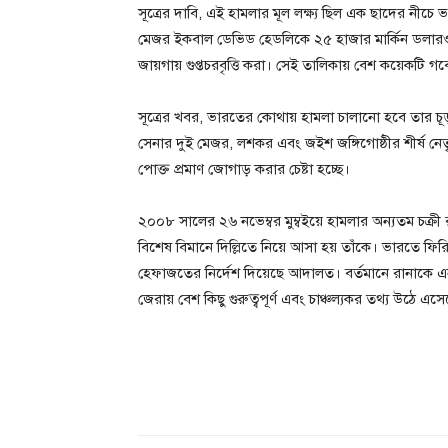
সূত্রের দাবি, এই হামলার মূল লক্ষ্য ছিল এক ছাদের নীচে
মেজর ইকবাল ডেভিড হেডলিকে ২৫ হাজার মার্কিন ডলারও দ
জায়গায় গুপ্তচরবৃত্তি করা। সেই তালিকায় বেশ কয়েকট
সূত্রের খবর, ভারতের কোথায় হামলা চালানো হবে তার চূড়ান
সেনার দুই মেজর, লশকর এবং জইশ জঙ্গিগোষ্ঠীর শীর্ষ নে
পোক্ত প্রমাণ জোগাড় করার চেষ্টা হচ্ছে।
২০০৮ সালের ২৬ নভেম্বর মুম্বইয়ে হামলার অন্যতম চক্র
বিশেষ বিমানে দিল্লিতে নিয়ে আসা হয় তাঁকে। ভারতে 
হেফাজতের নির্দেশ দিয়েছে আদালত। বর্তমানে রানাকে
জেরায় বেশ কিছু গুরুত্বপূর্ণ এবং চাঞ্চল্যকর তথ্য উঠে এস