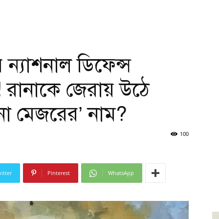
ির ন্যাশনাল ডিফেন্স
রানাকে জেরায় উঠে
না মেজরের’ নাম?
100
itter
Pinterest
WhatsApp