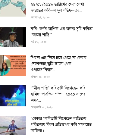
২৪/০৮/২০১৯ তারিখের সেরা লেখা
ভারতের কবি–আব্দুল লতিফ–এর...
আগস্ট ২৪, ২০১৯
কবি- অর্ণব আশিক এর অনন্য সৃষ্টি কবিতা
“কালো শাড়ি ”
মার্চ ১৩, ২০২০
পিয়াল এই দিনে চলে গেছে না ফেরার
দেশে!ভাই,তুমি ভালো থেক
ওপারে!“পিয়াল...
এপ্রিল ২৪, ২০২০
“”নীল শাড়ি” কবিতাটি লিখেছেন কবি
হামিদা পারভিন শম্পা ।২০২০ সালের
অমর...
ফেব্রুয়ারি ১৫, ২০২০
“বেকার ”কবিতাটি লিখেছেন ব্যতিক্রম
পরিক্রমায় বিরল প্রতিভাধর কবি সাফায়েত
আজিজ।