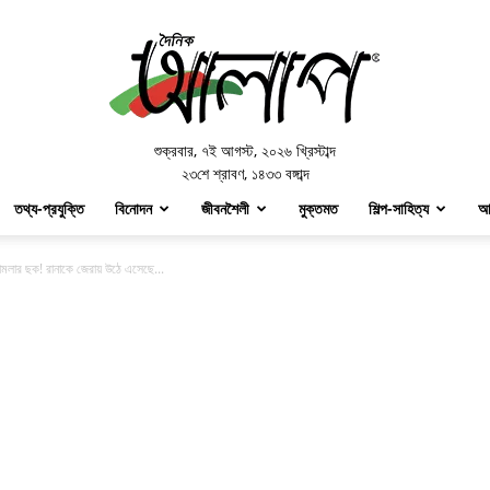
Doinik
Alap
শুক্রবার
,
৭ই আগস্ট, ২০২৬ খ্রিস্টাব্দ
২৩শে শ্রাবণ, ১৪৩৩ বঙ্গাব্দ
তথ্য-প্রযুক্তি
বিনোদন
জীবনশৈলী
মুক্তমত
শিল্প-সাহিত্য
আ
হামলার ছক! রানাকে জেরায় উঠে এসেছে...