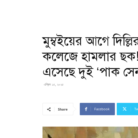
মুম্বইয়ের আগে দিল্ল
কলেজে হামলার ছক! 
এসেছে দুই ‘পাক সে
এপ্রিল ১৫, ২০২৫
Facebook
Tw
Share