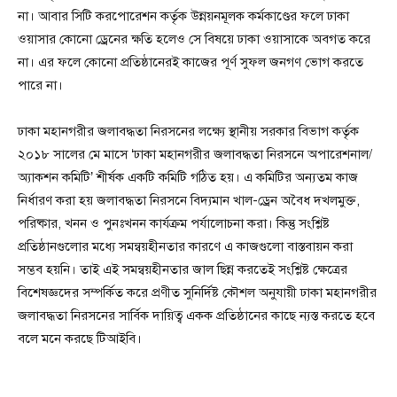
না। আবার সিটি করপোরেশন কর্তৃক উন্নয়নমূলক কর্মকাণ্ডের ফলে ঢাকা
ওয়াসার কোনো ড্রেনের ক্ষতি হলেও সে বিষয়ে ঢাকা ওয়াসাকে অবগত করে
না। এর ফলে কোনো প্রতিষ্ঠানেরই কাজের পূর্ণ সুফল জনগণ ভোগ করতে
পারে না।
ঢাকা মহানগরীর জলাবদ্ধতা নিরসনের লক্ষ্যে স্থানীয় সরকার বিভাগ কর্তৃক
২০১৮ সালের মে মাসে ‘ঢাকা মহানগরীর জলাবদ্ধতা নিরসনে অপারেশনাল/
অ্যাকশন কমিটি’ শীর্ষক একটি কমিটি গঠিত হয়। এ কমিটির অন্যতম কাজ
নির্ধারণ করা হয় জলাবদ্ধতা নিরসনে বিদ্যমান খাল-ড্রেন অবৈধ দখলমুক্ত,
পরিষ্কার, খনন ও পুনঃখনন কার্যক্রম পর্যালোচনা করা। কিন্তু সংশ্লিষ্ট
প্রতিষ্ঠানগুলোর মধ্যে সমন্বয়হীনতার কারণে এ কাজগুলো বাস্তবায়ন করা
সম্ভব হয়নি। তাই এই সমন্বয়হীনতার জাল ছিন্ন করতেই সংশ্লিষ্ট ক্ষেত্রের
বিশেষজ্ঞদের সম্পর্কিত করে প্রণীত সুনির্দিষ্ট কৌশল অনুযায়ী ঢাকা মহানগরীর
জলাবদ্ধতা নিরসনের সার্বিক দায়িত্ব একক প্রতিষ্ঠানের কাছে ন্যস্ত করতে হবে
বলে মনে করছে টিআইবি।