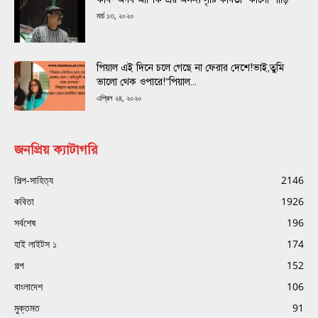
মার্চ ১৩, ২০২০
পিয়াল এই দিনে চলে গেছে না ফেরার দেশে!ভাই,তুমি
ভালো থেক ওপারে!“পিয়াল...
এপ্রিল ২৪, ২০২০
জনপ্রিয় ক্যাটাগরি
শিল্প-সাহিত্য
2146
কবিতা
1926
সর্বশেষ
196
হাই লাইটস ১
174
গল্প
152
বাংলাদেশ
106
মুক্তমত
91