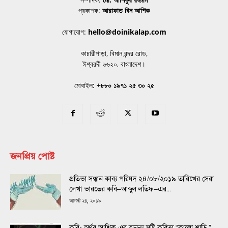
প্রকাশক:
আরাফাত বিন আশিক
যোগাযোগ:
hello@doinikalap.com
কাচারীপাড়া, বিমান বন্দর রোড,
ঈশ্বরদী ৬৬২০, বাংলাদেশ।
মোবাইল:
+৮৮০ ১৯৭১ ২৫ ৩০ ২৫
জনপ্রিয় পোষ্ট
প্রতিভা সন্ধান কাব্য পরিষদ ২৪/০৮/২০১৯ তারিখের সেরা
লেখা ভারতের কবি–আব্দুল লতিফ–এর...
আগস্ট ২৪, ২০১৯
কবি- অর্ণব আশিক এর অনন্য সৃষ্টি কবিতা “কালো শাড়ি ”