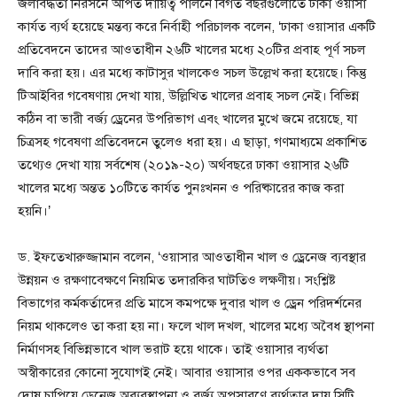
জলাবদ্ধতা নিরসনে অর্পিত দায়িত্ব পালনে বিগত বছরগুলোতে ঢাকা ওয়াসা
কার্যত ব্যর্থ হয়েছে মন্তব্য করে নির্বাহী পরিচালক বলেন, ‘ঢাকা ওয়াসার একটি
প্রতিবেদনে তাদের আওতাধীন ২৬টি খালের মধ্যে ২০টির প্রবাহ পূর্ণ সচল
দাবি করা হয়। এর মধ্যে কাটাসুর খালকেও সচল উল্লেখ করা হয়েছে। কিন্তু
টিআইবির গবেষণায় দেখা যায়, উল্লিখিত খালের প্রবাহ সচল নেই। বিভিন্ন
কঠিন বা ভারী বর্জ্য ড্রেনের উপরিভাগ এবং খালের মুখে জমে রয়েছে, যা
চিত্রসহ গবেষণা প্রতিবেদনে তুলেও ধরা হয়। এ ছাড়া, গণমাধ্যমে প্রকাশিত
তথ্যেও দেখা যায় সর্বশেষ (২০১৯-২০) অর্থবছরে ঢাকা ওয়াসার ২৬টি
খালের মধ্যে অন্তত ১০টিতে কার্যত পুনঃখনন ও পরিষ্কারের কাজ করা
হয়নি।’
ড. ইফতেখারুজ্জামান বলেন, ‘ওয়াসার আওতাধীন খাল ও ড্রেনেজ ব্যবস্থার
উন্নয়ন ও রক্ষণাবেক্ষণে নিয়মিত তদারকির ঘাটতিও লক্ষণীয়। সংশ্লিষ্ট
বিভাগের কর্মকর্তাদের প্রতি মাসে কমপক্ষে দুবার খাল ও ড্রেন পরিদর্শনের
নিয়ম থাকলেও তা করা হয় না। ফলে খাল দখল, খালের মধ্যে অবৈধ স্থাপনা
নির্মাণসহ বিভিন্নভাবে খাল ভরাট হয়ে থাকে। তাই ওয়াসার ব্যর্থতা
অস্বীকারের কোনো সুযোগই নেই। আবার ওয়াসার ওপর এককভাবে সব
দোষ চাপিয়ে ড্রেনেজ অব্যবস্থাপনা ও বর্জ্য অপসারণে ব্যর্থতার দায় সিটি