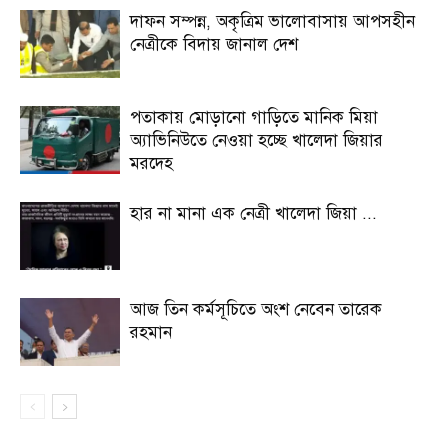
দাফন সম্পন্ন, অকৃত্রিম ভালোবাসায় আপসহীন
নেত্রীকে বিদায় জানাল দেশ
পতাকায় মোড়ানো গাড়িতে মানিক মিয়া
অ্যাভিনিউতে নেওয়া হচ্ছে খালেদা জিয়ার
মরদেহ
হার না মানা এক নেত্রী খালেদা জিয়া ...
আজ তিন কর্মসূচিতে অংশ নেবেন তারেক
রহমান