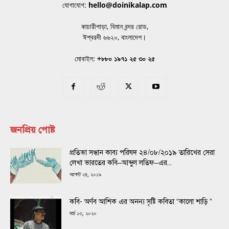
যোগাযোগ:
hello@doinikalap.com
কাচারীপাড়া, বিমান বন্দর রোড,
ঈশ্বরদী ৬৬২০, বাংলাদেশ।
মোবাইল:
+৮৮০ ১৯৭১ ২৫ ৩০ ২৫
জনপ্রিয় পোষ্ট
প্রতিভা সন্ধান কাব্য পরিষদ ২৪/০৮/২০১৯ তারিখের সেরা
লেখা ভারতের কবি–আব্দুল লতিফ–এর...
আগস্ট ২৪, ২০১৯
কবি- অর্ণব আশিক এর অনন্য সৃষ্টি কবিতা “কালো শাড়ি ”
মার্চ ১৩, ২০২০