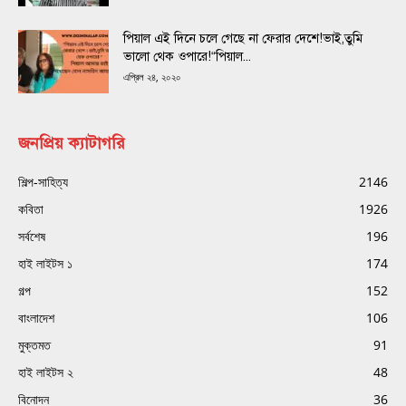
পিয়াল এই দিনে চলে গেছে না ফেরার দেশে!ভাই,তুমি
ভালো থেক ওপারে!“পিয়াল...
এপ্রিল ২৪, ২০২০
জনপ্রিয় ক্যাটাগরি
শিল্প-সাহিত্য
2146
কবিতা
1926
সর্বশেষ
196
হাই লাইটস ১
174
গল্প
152
বাংলাদেশ
106
মুক্তমত
91
হাই লাইটস ২
48
বিনোদন
36