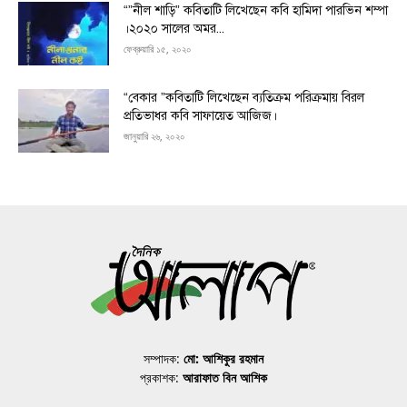
“”নীল শাড়ি” কবিতাটি লিখেছেন কবি হামিদা পারভিন শম্পা
।২০২০ সালের অমর...
ফেব্রুয়ারি ১৫, ২০২০
“বেকার ”কবিতাটি লিখেছেন ব্যতিক্রম পরিক্রমায় বিরল
প্রতিভাধর কবি সাফায়েত আজিজ।
জানুয়ারি ২৬, ২০২০
সম্পাদক:
মো: আশিকুর রহমান
প্রকাশক:
আরাফাত বিন আশিক