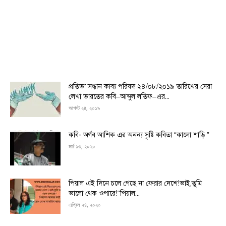
প্রতিভা সন্ধান কাব্য পরিষদ ২৪/০৮/২০১৯ তারিখের সেরা
লেখা ভারতের কবি–আব্দুল লতিফ–এর...
আগস্ট ২৪, ২০১৯
কবি- অর্ণব আশিক এর অনন্য সৃষ্টি কবিতা “কালো শাড়ি ”
মার্চ ১৩, ২০২০
পিয়াল এই দিনে চলে গেছে না ফেরার দেশে!ভাই,তুমি
ভালো থেক ওপারে!“পিয়াল...
এপ্রিল ২৪, ২০২০