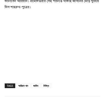
কাটাবেন আরিয়ান। প্রমোদতরীর সেই পার্টিতে থাকাই জীবনের মোড় ঘুরিয়ে
দিল শাহরুখ-পুত্রের।
TAGS
আরিয়ান খান
জামিন
নিষিদ্ধ