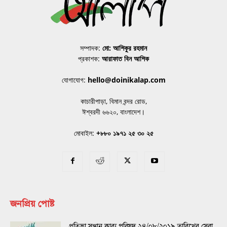
সম্পাদক:
মো: আশিকুর রহমান
প্রকাশক:
আরাফাত বিন আশিক
যোগাযোগ:
hello@doinikalap.com
কাচারীপাড়া, বিমান বন্দর রোড,
ঈশ্বরদী ৬৬২০, বাংলাদেশ।
মোবাইল:
+৮৮০ ১৯৭১ ২৫ ৩০ ২৫
জনপ্রিয় পোষ্ট
প্রতিভা সন্ধান কাব্য পরিষদ ২৪/০৮/২০১৯ তারিখের সেরা