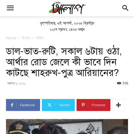
বৃহস্পতিবার
,
৬ই আগস্ট, ২০২৬ খ্রিস্টাব্দ
২২শে শ্রাবণ, ১৪৩৩ বঙ্গাব্দ
Home
বিনোদন
বলিউড
ডাল-ভাত-রুটি, সকাল ৬টায় ওঠা,
আর্থার রোড জেলে কী ভাবে দিন
কাটছে শাহরুখ-পুত্র আরিয়ানের?
অক্টোবর ৯, ২০২১
516
Facebook
Twitter
Pinterest