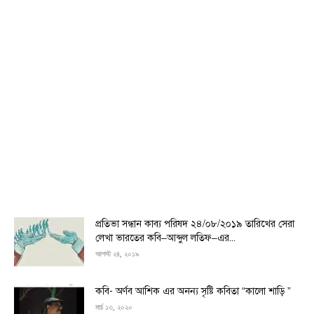
প্রতিভা সন্ধান কাব্য পরিষদ ২৪/০৮/২০১৯ তারিখের সেরা
লেখা ভারতের কবি–আব্দুল লতিফ–এর...
আগস্ট ২৪, ২০১৯
কবি- অর্ণব আশিক এর অনন্য সৃষ্টি কবিতা “কালো শাড়ি ”
মার্চ ১৩, ২০২০