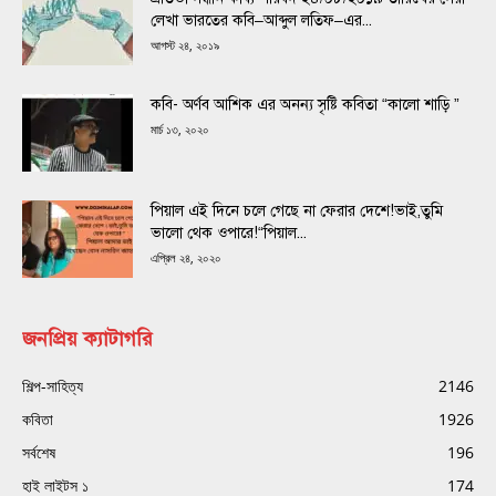
লেখা ভারতের কবি–আব্দুল লতিফ–এর...
আগস্ট ২৪, ২০১৯
কবি- অর্ণব আশিক এর অনন্য সৃষ্টি কবিতা “কালো শাড়ি ”
মার্চ ১৩, ২০২০
পিয়াল এই দিনে চলে গেছে না ফেরার দেশে!ভাই,তুমি
ভালো থেক ওপারে!“পিয়াল...
এপ্রিল ২৪, ২০২০
জনপ্রিয় ক্যাটাগরি
শিল্প-সাহিত্য
2146
কবিতা
1926
সর্বশেষ
196
হাই লাইটস ১
174