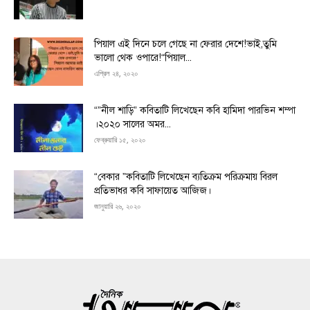
পিয়াল এই দিনে চলে গেছে না ফেরার দেশে!ভাই,তুমি
ভালো থেক ওপারে!“পিয়াল...
এপ্রিল ২৪, ২০২০
“”নীল শাড়ি” কবিতাটি লিখেছেন কবি হামিদা পারভিন শম্পা
।২০২০ সালের অমর...
ফেব্রুয়ারি ১৫, ২০২০
“বেকার ”কবিতাটি লিখেছেন ব্যতিক্রম পরিক্রমায় বিরল
প্রতিভাধর কবি সাফায়েত আজিজ।
জানুয়ারি ২৬, ২০২০