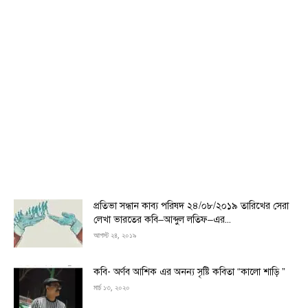
প্রতিভা সন্ধান কাব্য পরিষদ ২৪/০৮/২০১৯ তারিখের সেরা
লেখা ভারতের কবি–আব্দুল লতিফ–এর...
আগস্ট ২৪, ২০১৯
কবি- অর্ণব আশিক এর অনন্য সৃষ্টি কবিতা “কালো শাড়ি ”
মার্চ ১৩, ২০২০