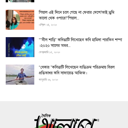
পিয়াল এই দিনে চলে গেছে না ফেরার দেশে!ভাই,তুমি
ভালো থেক ওপারে!“পিয়াল...
এপ্রিল ২৪, ২০২০
“”নীল শাড়ি” কবিতাটি লিখেছেন কবি হামিদা পারভিন শম্পা
।২০২০ সালের অমর...
ফেব্রুয়ারি ১৫, ২০২০
“বেকার ”কবিতাটি লিখেছেন ব্যতিক্রম পরিক্রমায় বিরল
প্রতিভাধর কবি সাফায়েত আজিজ।
জানুয়ারি ২৬, ২০২০