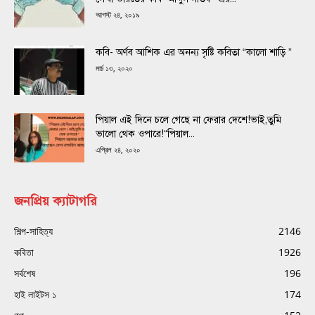
আগস্ট ২৪, ২০১৯
কবি- অর্ণব আশিক এর অনন্য সৃষ্টি কবিতা “কালো শাড়ি ”
মার্চ ১৩, ২০২০
পিয়াল এই দিনে চলে গেছে না ফেরার দেশে!ভাই,তুমি
ভালো থেক ওপারে!“পিয়াল...
এপ্রিল ২৪, ২০২০
জনপ্রিয় ক্যাটাগরি
শিল্প-সাহিত্য
2146
কবিতা
1926
সর্বশেষ
196
হাই লাইটস ১
174