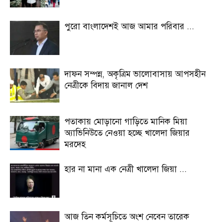
পুরো বাংলাদেশই আজ আমার পরিবার ...
দাফন সম্পন্ন, অকৃত্রিম ভালোবাসায় আপসহীন
নেত্রীকে বিদায় জানাল দেশ
পতাকায় মোড়ানো গাড়িতে মানিক মিয়া
অ্যাভিনিউতে নেওয়া হচ্ছে খালেদা জিয়ার
মরদেহ
হার না মানা এক নেত্রী খালেদা জিয়া ...
আজ তিন কর্মসূচিতে অংশ নেবেন তারেক