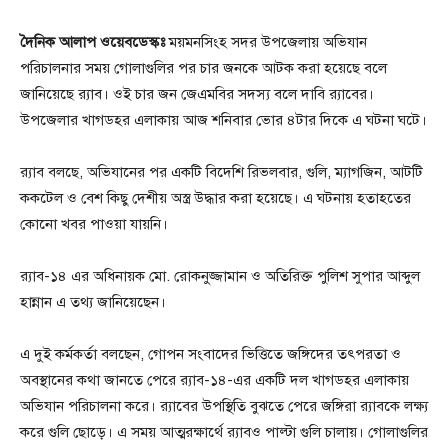
দৈনিক আলাপ ওয়েবডেস্কঃ
ময়মনসিংহ সদর উপজেলায় অভিযান
পরিচালনার সময় গোলাগুলির পর চার জনকে আটক করা হয়েছে বলে
জানিয়েছে র‍্যাব। ওই চার জন জেএমবির সদস্য বলে দাবি র‍্যাবের।
উপজেলার খাগডহর এলাকায় আজ শনিবার ভোর ৪টার দিকে এ ঘটনা ঘটে।
র‍্যাব বলছে, অভিযানের পর একটি বিদেশি রিভলবার, গুলি, ম্যাগজিন, আটটি
ককটেল ও বেশ কিছু দেশীয় অস্ত্র উদ্ধার করা হয়েছে। এ ঘটনায় হতাহতের
কোনো খবর পাওয়া যায়নি।
র‍্যাব-১৪ এর অধিনায়ক মো. রোকনুজ্জামান ও অতিরিক্ত পুলিশ সুপার আব্দুল
হান্নান এ তথ্য জানিয়েছেন।
এ দুই কর্মকর্তা বলছেন, গোপন সংবাদের ভিত্তিতে জঙ্গিদের তৎপরতা ও
অবস্থানের কথা জানতে পেরে র‍্যাব-১৪-এর একটি দল খাগডহর এলাকায়
অভিযান পরিচালনা করে। র‍্যাবের উপস্থিতি বুঝতে পেরে জঙ্গিরা র‍্যাবকে লক্ষ্য
করে গুলি ছোড়ে। এ সময় আত্মরক্ষার্থে র‍্যাবও পাল্টা গুলি চালায়। গোলাগুলির