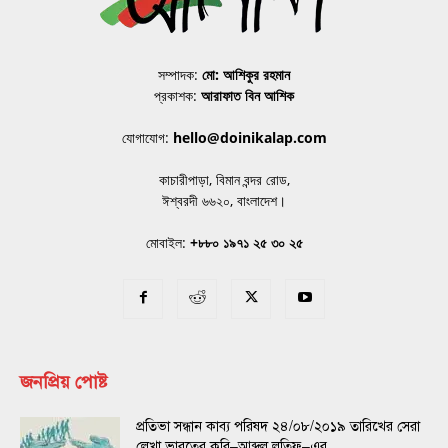
সম্পাদক:
মো: আশিকুর রহমান
প্রকাশক:
আরাফাত বিন আশিক
যোগাযোগ:
hello@doinikalap.com
কাচারীপাড়া, বিমান বন্দর রোড,
ঈশ্বরদী ৬৬২০, বাংলাদেশ।
মোবাইল:
+৮৮০ ১৯৭১ ২৫ ৩০ ২৫
জনপ্রিয় পোষ্ট
প্রতিভা সন্ধান কাব্য পরিষদ ২৪/০৮/২০১৯ তারিখের সেরা
লেখা ভারতের কবি–আব্দুল লতিফ–এর...