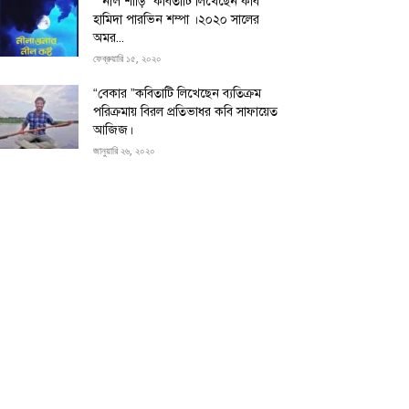
“”নীল শাড়ি” কবিতাটি লিখেছেন কবি
হামিদা পারভিন শম্পা ।২০২০ সালের
অমর...
ফেব্রুয়ারি ১৫, ২০২০
“বেকার ”কবিতাটি লিখেছেন ব্যতিক্রম
পরিক্রমায় বিরল প্রতিভাধর কবি সাফায়েত
আজিজ।
জানুয়ারি ২৬, ২০২০