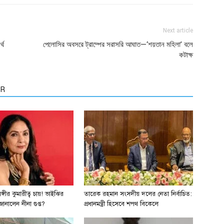
Next article
্থ
পেলোসির অবসরে ট্রাম্পের সরাসরি আঘাত—‘শয়তান মহিলা’ বলে
কটাক্ষ
OR
সঙ্গীর কুমারীত্ব চায়! ভাইঝির
তারেক রহমান সংসদীয় দলের নেতা নির্বাচিত:
ানালেন নীনা গুপ্ত?
প্রধানমন্ত্রী হিসেবে শপথ বিকেলে