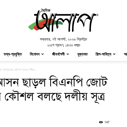
Doinik
Alap
শুক্রবার
,
৭ই আগস্ট, ২০২৬ খ্রিস্টাব্দ
২৩শে শ্রাবণ, ১৪৩৩ বঙ্গাব্দ
তথ্য-প্রযুক্তি
বিনোদন
জীবনশৈলী
মুক্তমত
শিল্প-সাহিত্য
আ
ে সমন্বয়ের কৌশল বলছে দলীয়...
 আসন ছাড়ল বিএনপি জোট
র কৌশল বলছে দলীয় সূত্র
147