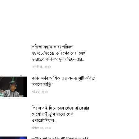
প্রতিভা সন্ধান কাব্য পরিষদ
২৪/০৮/২০১৯ তারিখের সেরা লেখা
ভারতের কবি–আব্দুল লতিফ–এর...
আগস্ট ২৪, ২০১৯
কবি- অর্ণব আশিক এর অনন্য সৃষ্টি কবিতা
“কালো শাড়ি ”
মার্চ ১৩, ২০২০
পিয়াল এই দিনে চলে গেছে না ফেরার
দেশে!ভাই,তুমি ভালো থেক
ওপারে!“পিয়াল...
এপ্রিল ২৪, ২০২০