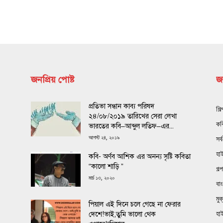
জনপ্রিয় পোষ্ট
জন
প্রতিভা সন্ধান কাব্য পরিষদ
শিল
২৪/০৮/২০১৯ তারিখের সেরা লেখা
কব
ভারতের কবি–আব্দুল লতিফ–এর...
আগস্ট ২৪, ২০১৯
সর্
হা
কবি- অর্ণব আশিক এর অনন্য সৃষ্টি কবিতা
“কালো শাড়ি ”
গল্প
মার্চ ১৩, ২০২০
বা
মু
পিয়াল এই দিনে চলে গেছে না ফেরার
হা
দেশে!ভাই,তুমি ভালো থেক