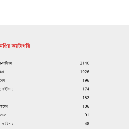
প্রিয় ক্যাটাগরি
্প-সাহিত্য
2146
িতা
1926
বশেষ
196
ই লাইটস ১
174
152
ংলাদেশ
106
ক্তমত
91
ই লাইটস ২
48