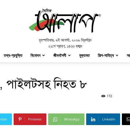
Doinik
Alap
বৃহস্পতিবার
,
৬ই আগস্ট, ২০২৬ খ্রিস্টাব্দ
২২শে শ্রাবণ, ১৪৩৩ বঙ্গাব্দ
তথ্য-প্রযুক্তি
বিনোদন
জীবনশৈলী
মুক্তমত
শিল্প-সাহিত্য
আ
স্ত, পাইলটসহ নিহত ৮
172
itter
Pinterest
WhatsApp
Linkedin