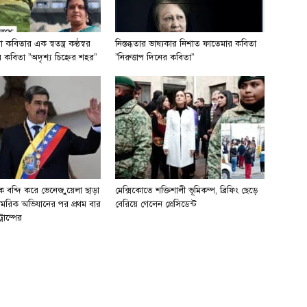
কবিতার এক স্বতন্ত্র কণ্ঠস্বর
নিস্তব্ধতার ভাষ্যকার নিশাত ফাতেমার কবিতা
তীর কবিতা ”অদৃশ্য চিহ্নের শহর”
”নিরুত্তাপ দিনের কবিতা”
কে বন্দি করে ভেনেজ়ুয়েলা ছাড়া
মেক্সিকোতে শক্তিশালী ভূমিকম্প, ব্রিফিং ছেড়ে
ামরিক অভিযানের পর প্রথম বার
বেরিয়ে গেলেন প্রেসিডেন্ট
্রাম্পের