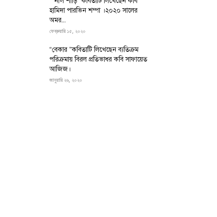
“”নীল শাড়ি” কবিতাটি লিখেছেন কবি
হামিদা পারভিন শম্পা ।২০২০ সালের
অমর...
ফেব্রুয়ারি ১৫, ২০২০
“বেকার ”কবিতাটি লিখেছেন ব্যতিক্রম
পরিক্রমায় বিরল প্রতিভাধর কবি সাফায়েত
আজিজ।
জানুয়ারি ২৬, ২০২০