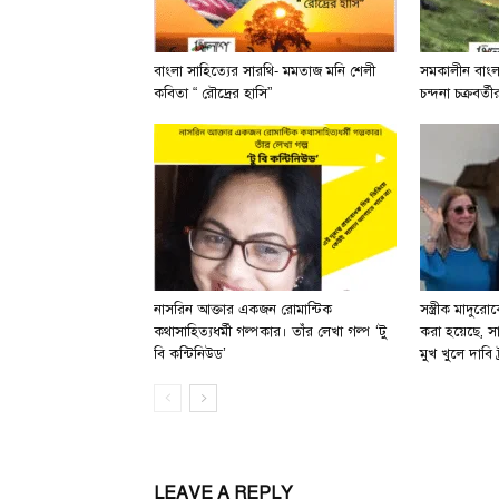
বাংলা সাহিত্যের সারথি- মমতাজ মনি শেলী
সমকালীন বাংলা 
কবিতা “ রৌদ্রের হাসি”
চন্দনা চক্রবর্
নাসরিন আক্তার একজন রোমান্টিক
সস্ত্রীক মাদুরো
কথাসাহিত্যধর্মী গল্পকার। তাঁর লেখা গল্প ‘টু
করা হয়েছে, স
বি কন্টিনিউড’
মুখ খুলে দাবি ট
LEAVE A REPLY