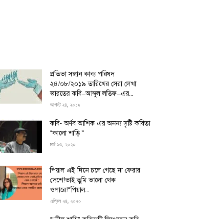
প্রতিভা সন্ধান কাব্য পরিষদ
২৪/০৮/২০১৯ তারিখের সেরা লেখা
ভারতের কবি–আব্দুল লতিফ–এর...
আগস্ট ২৪, ২০১৯
কবি- অর্ণব আশিক এর অনন্য সৃষ্টি কবিতা
“কালো শাড়ি ”
মার্চ ১৩, ২০২০
পিয়াল এই দিনে চলে গেছে না ফেরার
দেশে!ভাই,তুমি ভালো থেক
ওপারে!“পিয়াল...
এপ্রিল ২৪, ২০২০