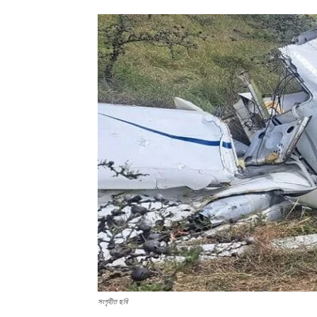
সংগৃহীত ছবি