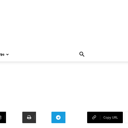
রও
Email
Print
Telegram
Copy URL