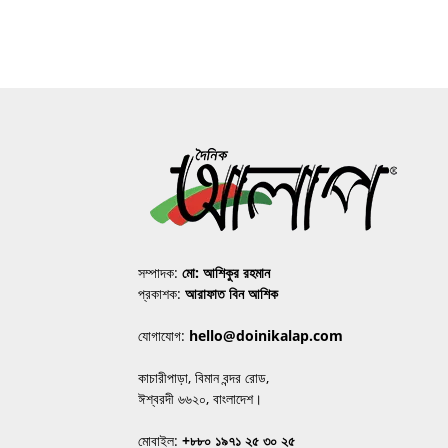
সম্পাদক:
মো: আশিকুর রহমান
প্রকাশক:
আরাফাত বিন আশিক
যোগাযোগ:
hello@doinikalap.com
কাচারীপাড়া, বিমান বন্দর রোড,
ঈশ্বরদী ৬৬২০, বাংলাদেশ।
মোবাইল:
+৮৮০ ১৯৭১ ২৫ ৩০ ২৫