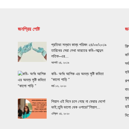
জনপ্রিয় পোষ্ট
জন
প্রতিভা সন্ধান কাব্য পরিষদ ২৪/০৮/২০১৯
শিল
তারিখের সেরা লেখা ভারতের কবি–আব্দুল
কব
লতিফ–এর...
আগস্ট ২৪, ২০১৯
সর্
হা
কবি- অর্ণব আশিক এর অনন্য সৃষ্টি কবিতা
“কালো শাড়ি ”
গল্প
মার্চ ১৩, ২০২০
বা
মু
পিয়াল এই দিনে চলে গেছে না ফেরার দেশে!
হা
ভাই,তুমি ভালো থেক ওপারে!“পিয়াল...
এপ্রিল ২৪, ২০২০
বি