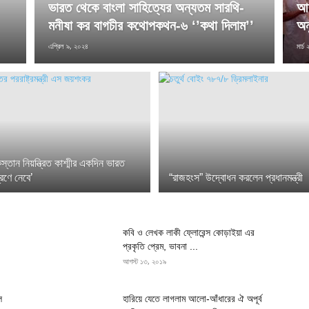
ভারত থেকে বাংলা সাহিত্যের অন্যতম সারথি-
আম
মনীষা কর বাগচীর কথোপকথন-৬ ‘’কথা দিলাম’’
অনু
এপ্রিল ৯, ২০২৪
মার্
িস্তান নিয়ন্ত্রিত কাশ্মীর একদিন ভারত
ত্রণে নেবে’
“রাজহংস” উদ্বোধন করলেন প্রধানমন্ত্রী
কবি ও লেখক লাকী ফ্লোরেন্স কোড়াইয়া এর
প্রকৃতি প্রেম, ভাবনা ...
আগস্ট ১৩, ২০১৯
ে
হারিয়ে যেতে লাগলাম আলো-আঁধারের ঐ অপূর্ব