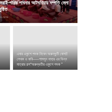
রাই পারির পাবনার আটঘরিয়ায় দম্পতি মেলা
ষ্ঠিত
চ ২০, ২০২১
এবার একুশে পদক নিবেন অরুন্ধুতী বোস!!
লেখক ও কবি—–শামসুন নাহার এর ভিন্ন
মাত্রার গল্প“অরুন্ধতীর একুশে পদক ”