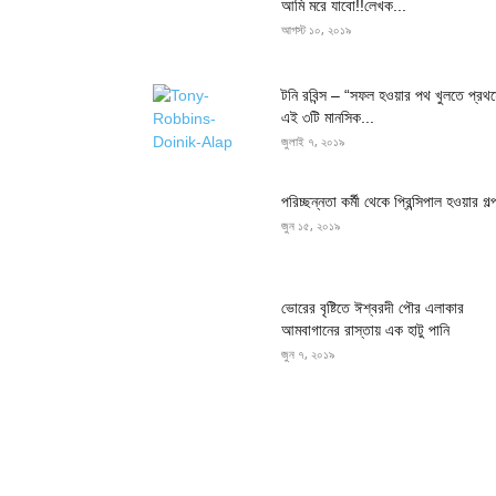
আমি মরে যাবো!!লেখক...
আগস্ট ১০, ২০১৯
টনি রবিন্স – “সফল হওয়ার পথ খুলতে প্রথ
এই ৩টি মানসিক...
জুলাই ৭, ২০১৯
পরিচ্ছন্নতা কর্মী থেকে প্রিন্সিপাল হওয়ার গল্
জুন ১৫, ২০১৯
ভোরের বৃষ্টিতে ঈশ্বরদী পৌর এলাকার
আমবাগানের রাস্তায় এক হাটু পানি
জুন ৭, ২০১৯