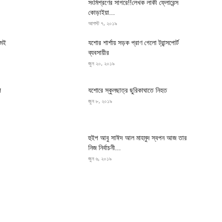
সংমিশ্রণের সাগরে!!লেখক লাকী ফ্লোরেন্স
কোড়াইয়া...
আগস্ট ৭, ২০১৯
মেই
যশোর শার্শায় সড়ক প্রাণ গেলো ট্রান্সপোর্ট
ব্যবসায়ীর
জুন ২০, ২০১৯
প
যশোরে স্কুলছাত্র ছুরিকাঘাতে নিহত
জুন ৮, ২০১৯
হুইপ আবু সাঈদ আল মাহমুদ স্বপন আজ তার
নিজ নির্বাচনী...
জুন ৬, ২০১৯