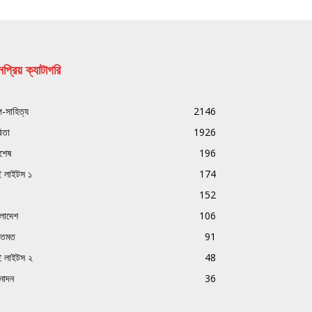
প্রিয় ক্যাটাগরি
্প-সাহিত্য
2146
িতা
1926
বশেষ
196
ই লাইটস ১
174
152
ংলাদেশ
106
ক্তমত
91
ই লাইটস ২
48
নোদন
36