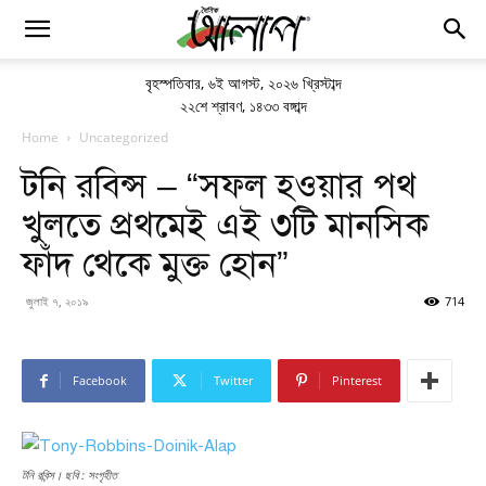
বৃহস্পতিবার
,
৬ই আগস্ট, ২০২৬ খ্রিস্টাব্দ
২২শে শ্রাবণ, ১৪৩৩ বঙ্গাব্দ
Home
Uncategorized
টনি রবিন্স – “সফল হওয়ার পথ
খুলতে প্রথমেই এই ৩টি মানসিক
ফাঁদ থেকে মুক্ত হোন”
জুলাই ৭, ২০১৯
714
Facebook
Twitter
Pinterest
টনি রবিন্স। ছবি : সংগৃহীত