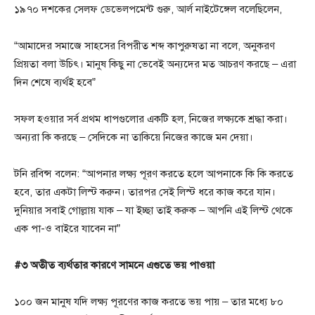
১৯৭০ দশকের সেলফ ডেভেলপমেন্ট গুরু, আর্ল নাইটেঙ্গেল বলেছিলেন,
“আমাদের সমাজে সাহসের বিপরীত শব্দ কাপুরুষতা না বলে, অনুকরণ
প্রিয়তা বলা উচিৎ। মানুষ কিছু না ভেবেই অন্যদের মত আচরণ করছে – এরা
দিন শেষে ব্যর্থই হবে”
সফল হওয়ার সর্ব প্রথম ধাপগুলোর একটি হল, নিজের লক্ষ্যকে শ্রদ্ধা করা।
অন্যরা কি করছে – সেদিকে না তাকিয়ে নিজের কাজে মন দেয়া।
টনি রবিন্স বলেন: “আপনার লক্ষ্য পূরণ করতে হলে আপনাকে কি কি করতে
হবে, তার একটা লিস্ট করুন। তারপর সেই লিস্ট ধরে কাজ করে যান।
দুনিয়ার সবাই গোল্লায় যাক – যা ইচ্ছা তাই করুক – আপনি এই লিস্ট থেকে
এক পা-ও বাইরে যাবেন না”
#৩ অতীত ব্যর্থতার কারণে সামনে এগুতে ভয় পাওয়া
১০০ জন মানুষ যদি লক্ষ্য পূরণের কাজ করতে ভয় পায় – তার মধ্যে ৮০