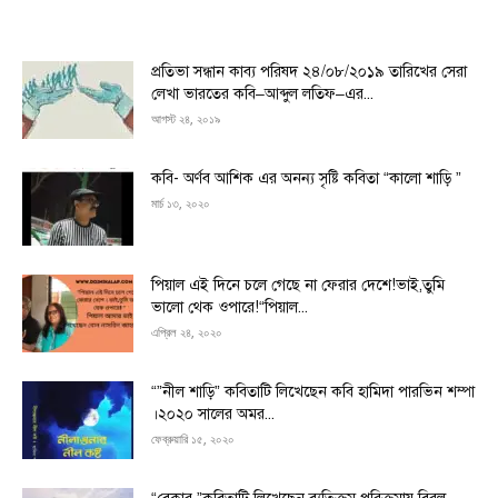
প্রতিভা সন্ধান কাব্য পরিষদ ২৪/০৮/২০১৯ তারিখের সেরা
লেখা ভারতের কবি–আব্দুল লতিফ–এর...
আগস্ট ২৪, ২০১৯
কবি- অর্ণব আশিক এর অনন্য সৃষ্টি কবিতা “কালো শাড়ি ”
মার্চ ১৩, ২০২০
পিয়াল এই দিনে চলে গেছে না ফেরার দেশে!ভাই,তুমি
ভালো থেক ওপারে!“পিয়াল...
এপ্রিল ২৪, ২০২০
“”নীল শাড়ি” কবিতাটি লিখেছেন কবি হামিদা পারভিন শম্পা
।২০২০ সালের অমর...
ফেব্রুয়ারি ১৫, ২০২০