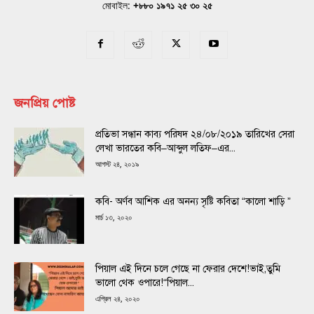
মোবাইল:
+৮৮০ ১৯৭১ ২৫ ৩০ ২৫
জনপ্রিয় পোষ্ট
প্রতিভা সন্ধান কাব্য পরিষদ ২৪/০৮/২০১৯ তারিখের সেরা
লেখা ভারতের কবি–আব্দুল লতিফ–এর...
আগস্ট ২৪, ২০১৯
কবি- অর্ণব আশিক এর অনন্য সৃষ্টি কবিতা “কালো শাড়ি ”
মার্চ ১৩, ২০২০
পিয়াল এই দিনে চলে গেছে না ফেরার দেশে!ভাই,তুমি
ভালো থেক ওপারে!“পিয়াল...
এপ্রিল ২৪, ২০২০