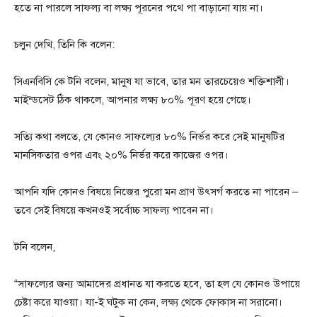
হতে না পারলে সাফল্য বা লক্ষ্য পূরনের পথে পা বাড়ানো যায় না।
চলুন দেখি, তিনি কি বলেন:
সিএনবিসি কে টনি বলেন, মানুষ যা ভাবে, তার মন তারচেয়েও শক্তিশালী।
মাইন্ডসেট ঠিক থাকলে, আপনার লক্ষ্য ৮০% পূরণ হয়ে গেছে।
সত্যি কথা বলতে, যে কোনও সাফল্যের ৮০% নির্ভর করে সেই মানুষটির
মানসিকতার ওপর এবং ২০% নির্ভর করে কাজের ওপর।
আপনি যদি কোনও বিষয়ে নিজের পুরো মন প্রাণ উৎসর্গ করতে না পারেন –
তবে সেই বিষয়ে কখনওই সর্বোচ্চ সাফল্য পাবেন না।
টনি বলেন,
“সাফল্যের জন্য আমাদের প্রধানত যা করতে হবে, তা হল যে কোনও উপায়ে
চেষ্টা করে যাওয়া। যা-ই ঘটুক না কেন, লক্ষ্য থেকে ফোকাস না সরানো।