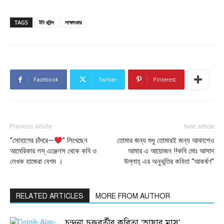
TAGS
টনি রবিন্স
সাক্ষাৎকার
Facebook
Twitter
Pinterest
Previous article
Next article
“সোহাগের চাঁদরে—
” লিখেছেন
তোমার জন্য শুধু তোমারই জন্য আকাশেও
আমেরিকার লস্ এঞ্জেলস থেকে কবি ও
আমার এ আয়োজন !!কবি মোঃ আসাদ
লেখক হাজেরা বেগম ।
উল্লাহ্ এর অনুভূতির কবিতা “আকর্ষণ”
RELATED ARTICLES
MORE FROM AUTHOR
চন্দনা চক্রবর্তীর কবিতা ‘ভাষার মাস’