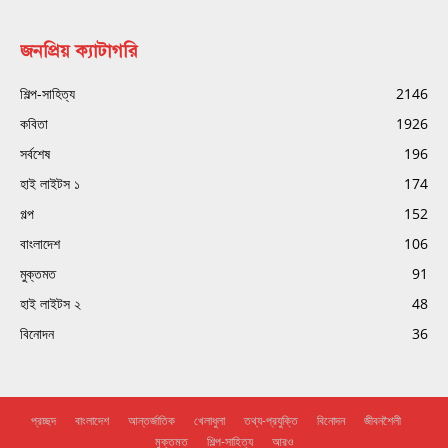
জনপ্রিয় ক্যাটাগরি
শিল্প-সাহিত্য
2146
কবিতা
1926
সর্বশেষ
196
হাই লাইটস ১
174
গল্প
152
বাংলাদেশ
106
মুক্তমত
91
হাই লাইটস ২
48
বিনোদন
36
প্রচ্ছদ
বাংলাদেশ
আন্তর্জাতিক
খেলাধুলা
তথ্য-প্রযুক্তি
বিনোদন
জীবনশৈলী
মুক্তমত
শিল্প-সাহিত্য
আরও