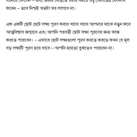
বানিয়ে ফেলেন – এবং একটি সিঁড়িতে ওঠার সময়ে শুধু সেটাতেই ফোকাস
করেন – তবে নিশ্চই অতটা ভয় লাগবে না।
এক একটি ছোট ছোট লক্ষ্য পূরণ করার সাথে সাথে আপনার মাঝে নতুন করে
আত্মবিশ্বাস জন্মাবে এবং আপনি পরবর্তী ছোট লক্ষ্য পূরণের জন্য কাজ
করতে পারবেন। – এভাবে ছোট লক্ষ্যগুলো পূরণ করতে করতে কখন যে মূল
বড় লক্ষ্যটি পূরণ হয়ে যাবে – আপনি হয়তো বুঝতেও পারবেন না।