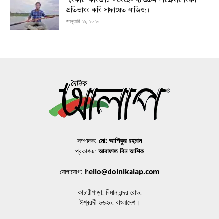
“বেকার ”কবিতাটি লিখেছেন ব্যতিক্রম পরিক্রমায় বিরল
প্রতিভাধর কবি সাফায়েত আজিজ।
জানুয়ারি ২৬, ২০২০
সম্পাদক:
মো: আশিকুর রহমান
প্রকাশক:
আরাফাত বিন আশিক
যোগাযোগ:
hello@doinikalap.com
কাচারীপাড়া, বিমান বন্দর রোড,
ঈশ্বরদী ৬৬২০, বাংলাদেশ।