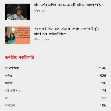
কবি- অর্ণব আশিক এর অনন্য সৃষ্টি কবিতা “কালো শাড়ি ”
মার্চ ১৩, ২০২০
পিয়াল এই দিনে চলে গেছে না ফেরার দেশে!ভাই,তুমি
ভালো থেক ওপারে!“পিয়াল...
এপ্রিল ২৪, ২০২০
জনপ্রিয় ক্যাটাগরি
শিল্প-সাহিত্য
2146
কবিতা
1926
সর্বশেষ
196
হাই লাইটস ১
174
গল্প
152
বাংলাদেশ
106