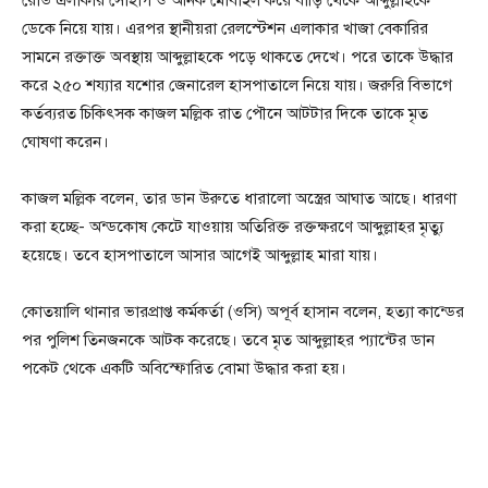
রোড এলাকার সোহাগ ও অনিক মোবাইল করে বাড়ি থেকে আব্দুল্লাহকে
ডেকে নিয়ে যায়। এরপর স্থানীয়রা রেলস্টেশন এলাকার খাজা বেকারির
সামনে রক্তাক্ত অবস্থায় আব্দুল্লাহকে পড়ে থাকতে দেখে। পরে তাকে উদ্ধার
করে ২৫০ শয্যার যশোর জেনারেল হাসপাতালে নিয়ে যায়। জরুরি বিভাগে
কর্তব্যরত চিকিৎসক কাজল মল্লিক রাত পৌনে আটটার দিকে তাকে মৃত
ঘোষণা করেন।
কাজল মল্লিক বলেন, তার ডান উরুতে ধারালো অস্ত্রের আঘাত আছে। ধারণা
করা হচ্ছে- অন্ডকোষ কেটে যাওয়ায় অতিরিক্ত রক্তক্ষরণে আব্দুল্লাহর মৃত্যু
হয়েছে। তবে হাসপাতালে আসার আগেই আব্দুল্লাহ মারা যায়।
কোতয়ালি থানার ভারপ্রাপ্ত কর্মকর্তা (ওসি) অপূর্ব হাসান বলেন, হত্যা কান্ডের
পর পুলিশ তিনজনকে আটক করেছে। তবে মৃত আব্দুল্লাহর প্যান্টের ডান
পকেট থেকে একটি অবিস্ফোরিত বোমা উদ্ধার করা হয়।