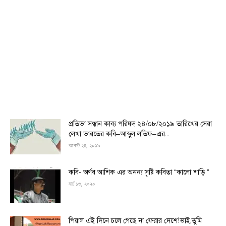
প্রতিভা সন্ধান কাব্য পরিষদ ২৪/০৮/২০১৯ তারিখের সেরা
লেখা ভারতের কবি–আব্দুল লতিফ–এর...
আগস্ট ২৪, ২০১৯
কবি- অর্ণব আশিক এর অনন্য সৃষ্টি কবিতা “কালো শাড়ি ”
মার্চ ১৩, ২০২০
পিয়াল এই দিনে চলে গেছে না ফেরার দেশে!ভাই,তুমি