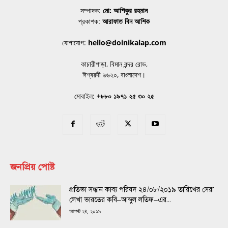
সম্পাদক:
মো: আশিকুর রহমান
প্রকাশক:
আরাফাত বিন আশিক
যোগাযোগ:
hello@doinikalap.com
কাচারীপাড়া, বিমান বন্দর রোড,
ঈশ্বরদী ৬৬২০, বাংলাদেশ।
মোবাইল:
+৮৮০ ১৯৭১ ২৫ ৩০ ২৫
জনপ্রিয় পোষ্ট
প্রতিভা সন্ধান কাব্য পরিষদ ২৪/০৮/২০১৯ তারিখের সেরা
লেখা ভারতের কবি–আব্দুল লতিফ–এর...
আগস্ট ২৪, ২০১৯