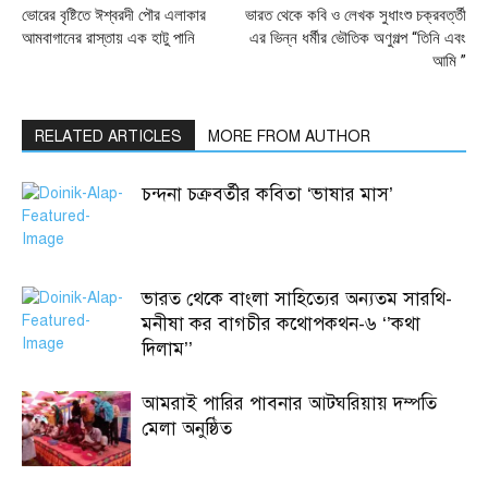
ভোরের বৃষ্টিতে ঈশ্বরদী পৌর এলাকার
ভারত থেকে কবি ও লেখক সুধাংশু চক্রবর্ত্তী
আমবাগানের রাস্তায় এক হাটু পানি
এর ভিন্ন ধর্মীর ভৌতিক অণুগল্প “তিনি এবং
আমি ”
RELATED ARTICLES
MORE FROM AUTHOR
চন্দনা চক্রবর্তীর কবিতা ‘ভাষার মাস’
ভারত থেকে বাংলা সাহিত্যের অন্যতম সারথি-
মনীষা কর বাগচীর কথোপকথন-৬ ‘’কথা
দিলাম’’
আমরাই পারির পাবনার আটঘরিয়ায় দম্পতি
মেলা অনুষ্ঠিত