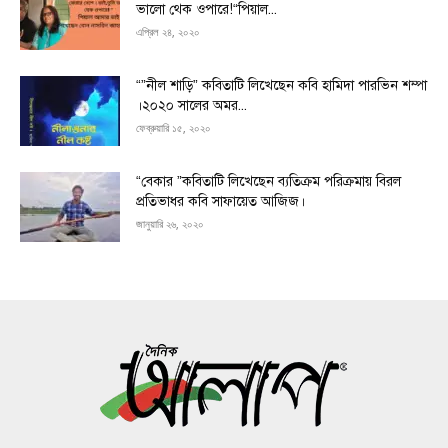
ভালো থেক ওপারে!“পিয়াল...
এপ্রিল ২৪, ২০২০
“”নীল শাড়ি” কবিতাটি লিখেছেন কবি হামিদা পারভিন শম্পা
।২০২০ সালের অমর...
ফেব্রুয়ারি ১৫, ২০২০
“বেকার ”কবিতাটি লিখেছেন ব্যতিক্রম পরিক্রমায় বিরল
প্রতিভাধর কবি সাফায়েত আজিজ।
জানুয়ারি ২৬, ২০২০