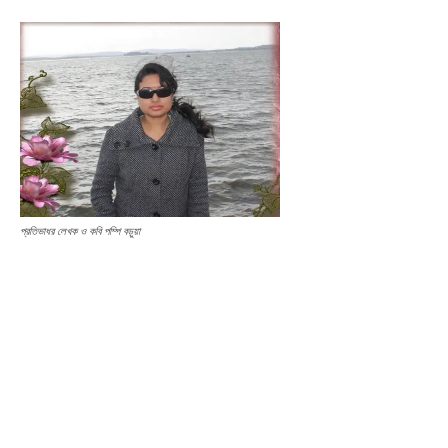
প্রতিভাধর লেখক ও কবি পম্পি বড়ুয়া