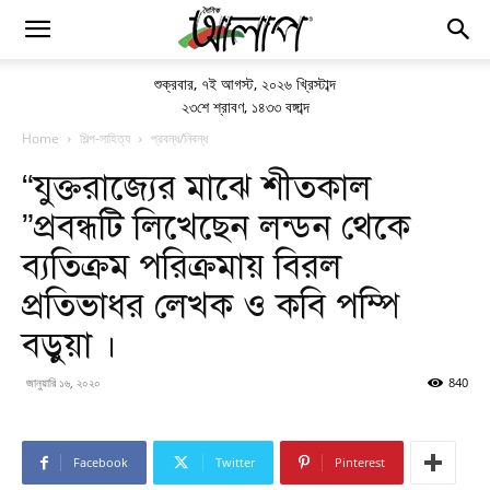
শুক্রবার
,
৭ই আগস্ট, ২০২৬ খ্রিস্টাব্দ
২৩শে শ্রাবণ, ১৪৩৩ বঙ্গাব্দ
Home
শিল্প-সাহিত্য
প্রবন্ধ/নিবন্ধ
“যুক্তরাজ্যের মাঝে শীতকাল
”প্রবন্ধটি লিখেছেন লন্ডন থেকে
ব্যতিক্রম পরিক্রমায় বিরল
প্রতিভাধর লেখক ও কবি পম্পি
বড়ুয়া ।
জানুয়ারি ১৬, ২০২০
840
Facebook
Twitter
Pinterest