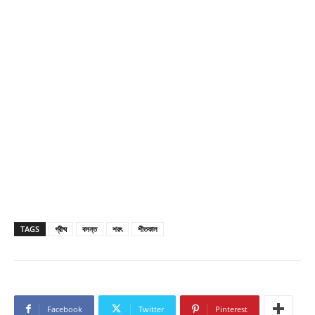
TAGS
গ্রীষ্ম
বসন্ত
শরৎ
শীতকাল
Facebook
Twitter
Pinterest