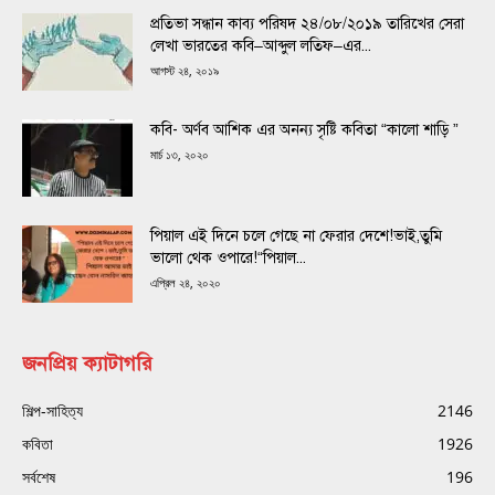
প্রতিভা সন্ধান কাব্য পরিষদ ২৪/০৮/২০১৯ তারিখের সেরা
লেখা ভারতের কবি–আব্দুল লতিফ–এর...
আগস্ট ২৪, ২০১৯
কবি- অর্ণব আশিক এর অনন্য সৃষ্টি কবিতা “কালো শাড়ি ”
মার্চ ১৩, ২০২০
পিয়াল এই দিনে চলে গেছে না ফেরার দেশে!ভাই,তুমি
ভালো থেক ওপারে!“পিয়াল...
এপ্রিল ২৪, ২০২০
জনপ্রিয় ক্যাটাগরি
শিল্প-সাহিত্য
2146
কবিতা
1926
সর্বশেষ
196