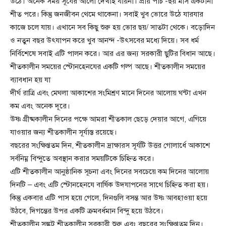
উঠে। অনেক সময় সূর্যের আলো দেখাই যায়না। প্রায় পাঁচ -ছয় মাস একটানা
শীত পরে। কিন্তু জনজীবন থেমে থাকেনা। সবাই খুব ভোরে উঠে যারযার
কাজে চলে যায়। এখানে সব কিছু শুরু হয় ভোর ছয়/ সাতটা থেকে। বড়োদিন
ও নতুন বছর উৎযাপন করে খুব আনন্দ -উৎসবের মধ্যে দিয়ে। সব ধর্ম
নির্বিশেষে সবাই এটি পালন করে। আর এর জন্য সরকারী ছুটির বিধান আছে।
শীতকালীন সময়ের স্টোনহেনযের একটি গল্প আছে। শীতকালীন সময়ের
ব্যাবধান হয় যা
দীর্ঘ রাত্রি এবং মেঘলা আকাশের সংমিশ্রণ মানে দিনের আলোয় ঘন্টা এখন
কম এবং অনেক দূরে।
উষ্ণ গ্রীষ্মকালীন দিনের পক্ষে আমরা শীতকাল ছেড়ে দেয়ার আগে, এগিয়ে
যাওয়ার জন্য শীতকালীন সূর্যাস্ত রয়েছে।
বছরের সংক্ষিপ্ততম দিন, শীতকালীন দ্রাক্ষারস সূর্যটি উত্তর গোলার্ধে আকাশে
সর্বনিম্ন বিন্দুতে অবস্থান করার সময়টিকে চিহ্নিত করে।
এটি শীতকালীন আনুষ্ঠানিক সূচনা এবং দিনের সবচেয়ে কম দিনের আলোয়
দিনটি – এবং এটি স্টোনহেনযে বার্ষিক উদযাপনের সাথে চিহ্নিত করা হয়।
কিন্তু একবার এটি পাস হয়ে গেলে, দিনগুলি বসন্ত আর উষ্ণ আবহাওয়া হয়ে
উঠবে, দিগন্তের উপর একটি ক্রমবর্ধমান বিন্দু হয়ে উঠবে।
শীতকালীন সঙ্কট শীতকালীন সরকারী শুরু এবং বছরের সংক্ষিপ্ততম দিন।