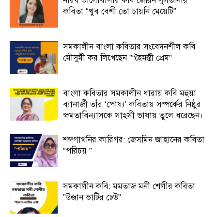
নীরব ভালোবাসার কবি জেরিন সুলতানার
কবিতা “খুব বেশী তো চায়নি মেয়েটি”
সমকালীন বাংলা কবিতার সংবেদনশীল কবি
মৌসুমী কর লিখেছেন ”“হৈমন্তী প্রেম”
বাংলা কবিতার সমকালীন ধারায় কবি মহুয়া
ব্যানার্জী তাঁর ‘পোষ্য’ কবিতায় সম্পর্কের নিষ্ঠুর
ক্ষমতাবিন্যাসকে সাহসী ভাষায় তুলে ধরেছেন।
শব্দগাথনির কারিগর: জেসমিন জাহানের কবিতা
”পরিচয় ”
সমকালীন কবি: মমতাজ মনী শেলীর কবিতা
”উজান ভাটির ঢেউ”