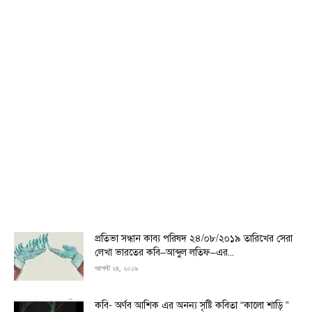
প্রতিভা সন্ধান কাব্য পরিষদ ২৪/০৮/২০১৯ তারিখের সেরা
লেখা ভারতের কবি–আব্দুল লতিফ–এর...
আগস্ট ২৪, ২০১৯
কবি- অর্ণব আশিক এর অনন্য সৃষ্টি কবিতা “কালো শাড়ি ”