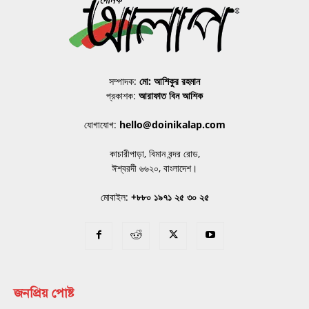
সম্পাদক:
মো: আশিকুর রহমান
প্রকাশক:
আরাফাত বিন আশিক
যোগাযোগ:
hello@doinikalap.com
কাচারীপাড়া, বিমান বন্দর রোড,
ঈশ্বরদী ৬৬২০, বাংলাদেশ।
মোবাইল:
+৮৮০ ১৯৭১ ২৫ ৩০ ২৫
জনপ্রিয় পোষ্ট