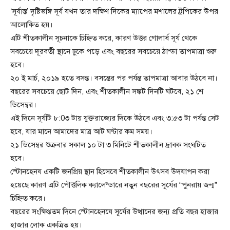
‘সূর্যাস্ত’ দৃষ্টিভঙ্গি সূর্য যখন তার দক্ষিণ দিকের ম্যাপের মশালের ট্রপিকের উপর
আলোকিত হয়।
এটি শীতকালীন সূচনাকে চিহ্নিত করে, কারণ উত্তর গোলার্ধ সূর্য থেকে
সবচেয়ে দূরবর্তী স্থানে ঢুকে পড়ে এবং বছরের সবচেয়ে ঠান্ডা তাপমাত্রা শুরু
হবে।
২০ ই মার্চ, ২০১৯ হতে বসন্ত। বসন্তের পর পর্যন্ত তাপমাত্রা আবার উঠবে না।
বছরের সবচেয়ে ছোট দিন, এবং শীতকালীন সঙ্কট দিনটি ঘটবে, ২১ শে
ডিসেম্বর।
এই দিনে সূর্যটি ৮:0৩ টায় যুক্তরাজ্যের দিকে উঠবে এবং ৩:৫৩ টা পর্যন্ত সেট
হবে, যার মানে আমাদের মাত্র আট ঘণ্টার কম সময়।
২১ ডিসেম্বর শুক্রবার সকাল ১০ টা ৩ মিনিটে শীতকালীন দ্রাবক সংঘটিত
হবে।
স্টোনহেনয একটি জনপ্রিয় স্থান হিসেবে শীতকালীন উৎসব উদযাপন করা
হয়েছে কারণ এটি পৌত্তলিক ক্যালেন্ডারে নতুন বছরের সূর্যের “পুনরায় জন্ম”
চিহ্নিত করে।
বছরের সংক্ষিপ্ততম দিনে স্টোনহেনযে সূর্যের উত্থানের জন্য প্রতি বছর হাজার
হাজার লোক একত্রিত হয়।