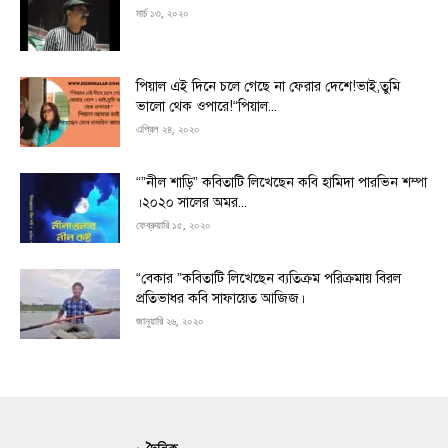
মার্চ ১৩, ২০২০
পিয়াল এই দিনে চলে গেছে না ফেরার দেশে!ভাই,তুমি
ভালো থেক ওপারে!“পিয়াল...
এপ্রিল ২৪, ২০২০
“”নীল শাড়ি” কবিতাটি লিখেছেন কবি হামিদা পারভিন শম্পা
।২০২০ সালের অমর...
ফেব্রুয়ারি ১৫, ২০২০
“বেকার ”কবিতাটি লিখেছেন ব্যতিক্রম পরিক্রমায় বিরল
প্রতিভাধর কবি সাফায়েত আজিজ।
জানুয়ারি ২৬, ২০২০