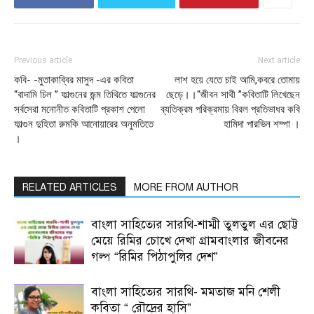
Previous article
Next article
কবি- -মুতাকাব্বির মাসুদ -এর কবিতা
লাশ হয়ে যেতে চাই আমি,কবরে তোমায়
“বাদামি চিল ” ফাল্গুনের জন্ম তিথিতে ফাল্গুনের
ছেড়ে।।“জীবন সাথী ”কবিতাটি লিখেছেন
সর্বসেরা মনোনীত কবিতাটি প্রকাশ পেলো
ব্যতিক্রম পরিক্রমায় বিরল প্রতিভাধর কবি
ফাল্গুন দুহিতা রুমকি আনোয়ারের অনুমতিতে
হামিদা পারভিন শম্পা ।
।
RELATED ARTICLES
MORE FROM AUTHOR
বাংলা সাহিত্যের সারথি-শাম্মী তুলতুল এর ছোট্ট
মেয়ে রিমির চোখে দেখা গ্রামবাংলার জীবনের
গল্প “রিমির পিঠাপুলির দেশ”
বাংলা সাহিত্যের সারথি- মমতাজ মনি শেলী
কবিতা “ রৌদ্রের হাসি”