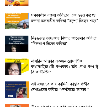
সমকালীন বাংলা কবিতার এক স্বতন্ত্র কণ্ঠস্বর
চন্দনা চক্রবর্তীর কবিতা ”অদৃশ্য চিহ্নের শহর”
নিস্তব্ধতার ভাষ্যকার নিশাত ফাতেমার কবিতা
”নিরুত্তাপ দিনের কবিতা”
নাসরিন আক্তার একজন রোমান্টিক
কথাসাহিত্যধর্মী গল্পকার। তাঁর লেখা গল্প ‘টু
বি কন্টিনিউড’
এই প্রজন্মের কবি কামিনী কান্তার গভীর
দেশপ্রেমের কবিতা “দেশটাতো আমার “