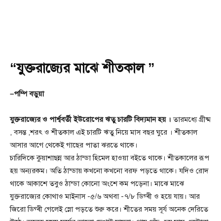
“যুক্তরাজ্যের মাঝে শীতকাল ”
–পম্পি বড়ুয়া
যুক্তরাজ্যের ও পার্শ্ববর্তী ইউরোপের ঋতু চারটি বিদ্যমান হয় ।
তারমধ্যে গ্রীষ্ম
, বসন্ত ,শরৎ ও শীতকাল এই চারটি ঋতু নিয়ে মাস বছর ঘুরে । শীতকাল
আসার আগে থেকেই গাছের পাতা ঝরতে থাকে।
চারিদিকে কুয়াশাছন্ন আর ঠান্ডা হিমেল হাওয়া বইতে থাকে। শীতকালের রূপ
হয় অন্যরকম। অতি ঠান্ডায় কখনো কখনো বরফ পড়তে থাকে। যদিও রোদ
থাকে আকাশে তবুও ঠান্ডা কোনো অংশে কম পড়েনা। মাঝে মাঝে
যুক্তরাজ্যের কোথাও মাইনাস -৫/৬ অথবা -৭/৮ ডিগ্ৰী ও হয়ে যায়। আর
জিরো ডিগ্ৰী গেলেই স্নো পড়তে শুরু করে। শীতের সময় সূর্য অনেক দেরিতে