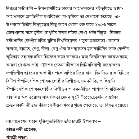
নিরন্তর ঘণ্টাধ্বনি – উপন্যাসটিতে ঢাকার আন্দোলনের পটভূমিতে ভাষা-
আন্দোলনে প্রগতিশীল মধ্যবিত্তের যে-ভূমিকা তা দেখানো হয়েছে। এ-
উপন্যাস দ্বিতীয় বিশ্বযুদ্ধের কিছু আগে থেকে শুরু করে ১৯৫৩ সালে
জেলখানায় বসে মুনীর চৌধুরীর কবর নাটক লেখা পর্যন্ত বিস্তৃত। নিরন্তর
ঘণ্টাধ্বনির কেন্দ্রীয় চরিত্র মুনিম বিশ্ববিদ্যালয় পড়ুয়া ছাত্রনেতা। আসাদ,
সালাম, রাহাত, বেণু, নীলা, রেণু এঁরা উপন্যাসের মূল কাহিনির সঙ্গে কেন্দ্রীয়
ভূমিকায় সহায়ক চরিত্র হিসেবে কাজ করেছে। মাত্র তিনদিনের ঘটনাপ্রবাহে
আমরা দেখতে পাই একুশের চেতনা কীভাবে তিমিরবিনাশী আয়োজনে
প্রগতিশীল ছাত্রদের আগামীর পথে এগিয়ে নিয়ে যায়। তিনদিনের কাহিনিতে
ব্রিটিশ ঔপনিবেশিক শোষক গোষ্ঠীর নিপীড়ন, দমননীতি, পাকিস্তানি
ঔপনিবেশিক শোষকগোষ্ঠীর নিপীড়ন ও দমননীতির পাশাপাশি মুক্তিকামী
বাঙালির অপ্রতিরোধ্য সাহসিকতা যেমন ফুটে উঠেছে,তেমনি বাঙালির
চেতনাকামী ঐতিহ্য কীভাবে উত্তরাধিকার খুঁজে পেয়েছে, তা বিধৃত হয়েছে।
বাংলাদেশের মহান মুক্তিযুদ্ধভিত্তিক তাঁর চারটি উপন্যাস –
হাঙর নদী গ্রেনেড,
গায়ত্রী সন্ধ্যা,