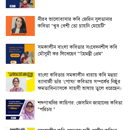
নীরব ভালোবাসার কবি জেরিন সুলতানার
কবিতা “খুব বেশী তো চায়নি মেয়েটি”
সমকালীন বাংলা কবিতার সংবেদনশীল কবি
মৌসুমী কর লিখেছেন ”“হৈমন্তী প্রেম”
বাংলা কবিতার সমকালীন ধারায় কবি মহুয়া
ব্যানার্জী তাঁর ‘পোষ্য’ কবিতায় সম্পর্কের নিষ্ঠুর
ক্ষমতাবিন্যাসকে সাহসী ভাষায় তুলে ধরেছেন।
শব্দগাথনির কারিগর: জেসমিন জাহানের কবিতা
”পরিচয় ”