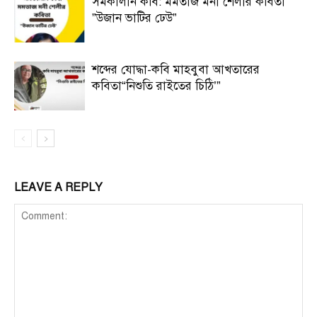
সমকালীন কবি: মমতাজ মনী শেলীর কবিতা
”উজান ভাটির ঢেউ”
শব্দের যোদ্ধা-কবি মাহবুবা আখতারের
কবিতা“নিশুতি রাইতের চিঠি’”
LEAVE A REPLY