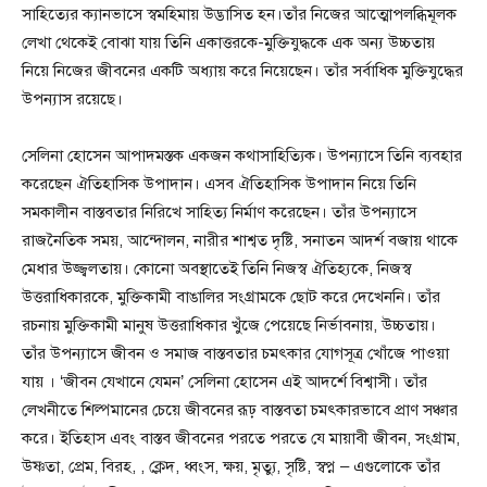
সাহিত্যের ক্যানভাসে স্বমহিমায় উদ্ভাসিত হন।তাঁর নিজের আত্মোপলব্ধিমূলক
লেখা থেকেই বোঝা যায় তিনি একাত্তরকে-মুক্তিযুদ্ধকে এক অন্য উচ্চতায়
নিয়ে নিজের জীবনের একটি অধ্যায় করে নিয়েছেন। তাঁর সর্বাধিক মুক্তিযুদ্ধের
উপন্যাস রয়েছে।
সেলিনা হোসেন আপাদমস্তক একজন কথাসাহিত্যিক। উপন্যাসে তিনি ব্যবহার
করেছেন ঐতিহাসিক উপাদান। এসব ঐতিহাসিক উপাদান নিয়ে তিনি
সমকালীন বাস্তবতার নিরিখে সাহিত্য নির্মাণ করেছেন। তাঁর উপন্যাসে
রাজনৈতিক সময়, আন্দোলন, নারীর শাশ্বত দৃষ্টি, সনাতন আদর্শ বজায় থাকে
মেধার উজ্জ্বলতায়। কোনো অবস্থাতেই তিনি নিজস্ব ঐতিহ্যকে, নিজস্ব
উত্তরাধিকারকে, মুক্তিকামী বাঙালির সংগ্রামকে ছোট করে দেখেননি। তাঁর
রচনায় মুক্তিকামী মানুষ উত্তরাধিকার খুঁজে পেয়েছে নির্ভাবনায়, উচ্চতায়।
তাঁর উপন্যাসে জীবন ও সমাজ বাস্তবতার চমৎকার যোগসূত্র খোঁজে পাওয়া
যায় । ‘জীবন যেখানে যেমন’ সেলিনা হোসেন এই আদর্শে বিশ্বাসী। তাঁর
লেখনীতে শিল্পমানের চেয়ে জীবনের রূঢ় বাস্তবতা চমৎকারভাবে প্রাণ সঞ্চার
করে। ইতিহাস এবং বাস্তব জীবনের পরতে পরতে যে মায়াবী জীবন, সংগ্রাম,
উষ্ণতা, প্রেম, বিরহ, , ক্লেদ, ধ্বংস, ক্ষয়, মৃত্যু, সৃষ্টি, স্বপ্ন – এগুলোকে তাঁর