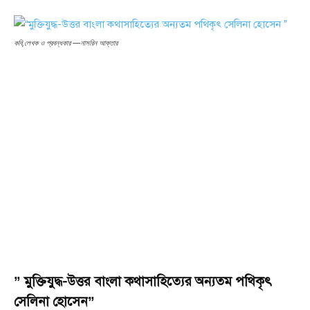
কবি,লেখক ও প্রবন্ধকার —নাসরিন আক্তার
” মুক্তিযুদ্ধ-উত্তর বাংলা কথাসাহিত্যের অন্যতম পথিকৃৎ
সেলিনা হোসেন”