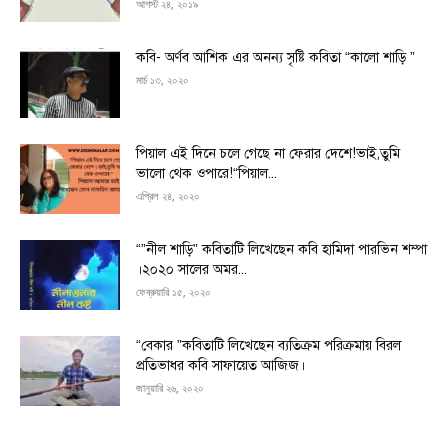
আগস্ট ২৪, ২০১৯
কবি- অর্ণব আশিক এর অনন্য সৃষ্টি কবিতা “কালো শাড়ি ”
মার্চ ১৩, ২০২০
পিয়াল এই দিনে চলে গেছে না ফেরার দেশে!ভাই,তুমি
ভালো থেক ওপারে!“পিয়াল...
এপ্রিল ২৪, ২০২০
“”নীল শাড়ি” কবিতাটি লিখেছেন কবি হামিদা পারভিন শম্পা
।২০২০ সালের অমর...
ফেব্রুয়ারি ১৫, ২০২০
“বেকার ”কবিতাটি লিখেছেন ব্যতিক্রম পরিক্রমায় বিরল
প্রতিভাধর কবি সাফায়েত আজিজ।
জানুয়ারি ২৬, ২০২০