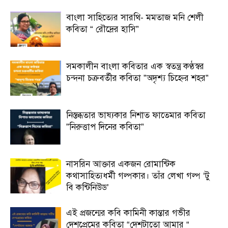
বাংলা সাহিত্যের সারথি- মমতাজ মনি শেলী
কবিতা “ রৌদ্রের হাসি”
সমকালীন বাংলা কবিতার এক স্বতন্ত্র কণ্ঠস্বর
চন্দনা চক্রবর্তীর কবিতা ”অদৃশ্য চিহ্নের শহর”
নিস্তব্ধতার ভাষ্যকার নিশাত ফাতেমার কবিতা
”নিরুত্তাপ দিনের কবিতা”
নাসরিন আক্তার একজন রোমান্টিক
কথাসাহিত্যধর্মী গল্পকার। তাঁর লেখা গল্প ‘টু
বি কন্টিনিউড’
এই প্রজন্মের কবি কামিনী কান্তার গভীর
দেশপ্রেমের কবিতা “দেশটাতো আমার “