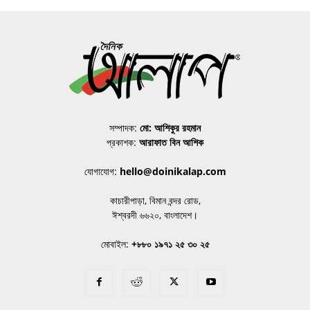
সম্পাদক:
মো: আশিকুর রহমান
প্রকাশক:
আরাফাত বিন আশিক
যোগাযোগ:
hello@doinikalap.com
কাচারীপাড়া, বিমান বন্দর রোড,
ঈশ্বরদী ৬৬২০, বাংলাদেশ।
মোবাইল:
+৮৮০ ১৯৭১ ২৫ ৩০ ২৫