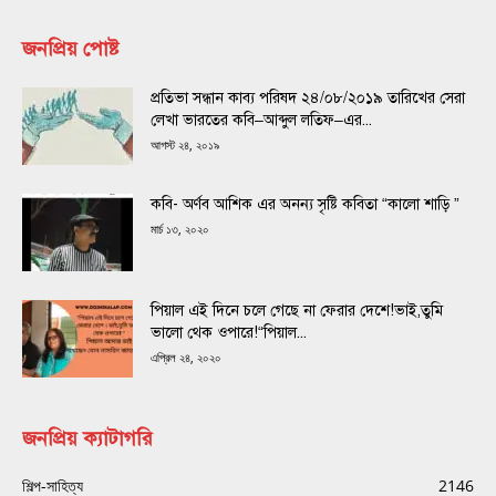
জনপ্রিয় পোষ্ট
প্রতিভা সন্ধান কাব্য পরিষদ ২৪/০৮/২০১৯ তারিখের সেরা
লেখা ভারতের কবি–আব্দুল লতিফ–এর...
আগস্ট ২৪, ২০১৯
কবি- অর্ণব আশিক এর অনন্য সৃষ্টি কবিতা “কালো শাড়ি ”
মার্চ ১৩, ২০২০
পিয়াল এই দিনে চলে গেছে না ফেরার দেশে!ভাই,তুমি
ভালো থেক ওপারে!“পিয়াল...
এপ্রিল ২৪, ২০২০
জনপ্রিয় ক্যাটাগরি
শিল্প-সাহিত্য
2146