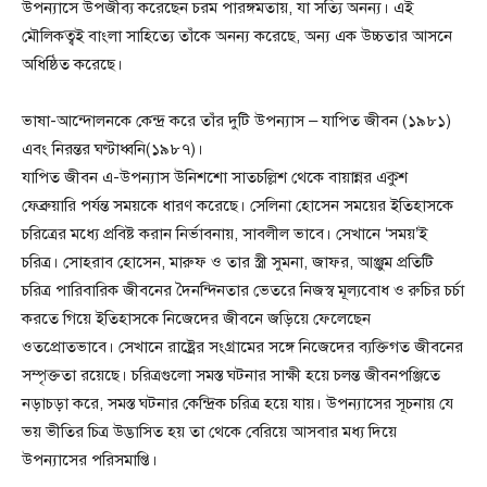
উপন্যাসে উপজীব্য করেছেন চরম পারঙ্গমতায়, যা সত্যি অনন্য। এই
মৌলিকত্বই বাংলা সাহিত্যে তাঁকে অনন্য করেছে, অন্য এক উচ্চতার আসনে
অধিষ্ঠিত করেছে।
ভাষা-আন্দোলনকে কেন্দ্র করে তাঁর দুটি উপন্যাস – যাপিত জীবন (১৯৮১)
এবং নিরন্তর ঘণ্টাধ্বনি(১৯৮৭)।
যাপিত জীবন এ-উপন্যাস উনিশশো সাতচল্লিশ থেকে বায়ান্নর একুশ
ফেব্রুয়ারি পর্যন্ত সময়কে ধারণ করেছে। সেলিনা হোসেন সময়ের ইতিহাসকে
চরিত্রের মধ্যে প্রবিষ্ট করান নির্ভাবনায়, সাবলীল ভাবে। সেখানে ‘সময়’ই
চরিত্র। সোহরাব হোসেন, মারুফ ও তার স্ত্রী সুমনা, জাফর, আঞ্জুম প্রতিটি
চরিত্র পারিবারিক জীবনের দৈনন্দিনতার ভেতরে নিজস্ব মূল্যবোধ ও রুচির চর্চা
করতে গিয়ে ইতিহাসকে নিজেদের জীবনে জড়িয়ে ফেলেছেন
ওতপ্রোতভাবে। সেখানে রাষ্ট্রের সংগ্রামের সঙ্গে নিজেদের ব্যক্তিগত জীবনের
সম্পৃক্ততা রয়েছে। চরিত্রগুলো সমস্ত ঘটনার সাক্ষী হয়ে চলন্ত জীবনপঞ্জিতে
নড়াচড়া করে, সমস্ত ঘটনার কেন্দ্রিক চরিত্র হয়ে যায়। উপন্যাসের সূচনায় যে
ভয় ভীতির চিত্র উদ্ভাসিত হয় তা থেকে বেরিয়ে আসবার মধ্য দিয়ে
উপন্যাসের পরিসমাপ্তি।