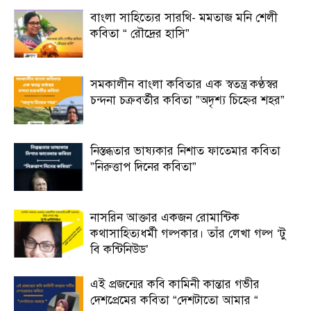
বাংলা সাহিত্যের সারথি- মমতাজ মনি শেলী
কবিতা “ রৌদ্রের হাসি”
সমকালীন বাংলা কবিতার এক স্বতন্ত্র কণ্ঠস্বর
চন্দনা চক্রবর্তীর কবিতা ”অদৃশ্য চিহ্নের শহর”
নিস্তব্ধতার ভাষ্যকার নিশাত ফাতেমার কবিতা
”নিরুত্তাপ দিনের কবিতা”
নাসরিন আক্তার একজন রোমান্টিক
কথাসাহিত্যধর্মী গল্পকার। তাঁর লেখা গল্প ‘টু
বি কন্টিনিউড’
এই প্রজন্মের কবি কামিনী কান্তার গভীর
দেশপ্রেমের কবিতা “দেশটাতো আমার “