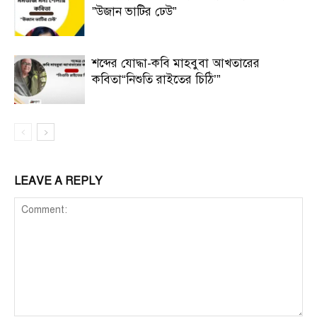
”উজান ভাটির ঢেউ”
শব্দের যোদ্ধা-কবি মাহবুবা আখতারের
কবিতা“নিশুতি রাইতের চিঠি’”
LEAVE A REPLY