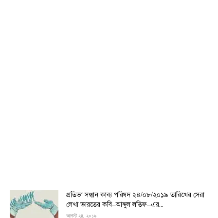
প্রতিভা সন্ধান কাব্য পরিষদ ২৪/০৮/২০১৯ তারিখের সেরা
লেখা ভারতের কবি–আব্দুল লতিফ–এর...
আগস্ট ২৪, ২০১৯