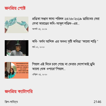
জনপ্রিয় পোষ্ট
প্রতিভা সন্ধান কাব্য পরিষদ ২৪/০৮/২০১৯ তারিখের সেরা
লেখা ভারতের কবি–আব্দুল লতিফ–এর...
আগস্ট ২৪, ২০১৯
কবি- অর্ণব আশিক এর অনন্য সৃষ্টি কবিতা “কালো শাড়ি ”
মার্চ ১৩, ২০২০
পিয়াল এই দিনে চলে গেছে না ফেরার দেশে!ভাই,তুমি
ভালো থেক ওপারে!“পিয়াল...
এপ্রিল ২৪, ২০২০
জনপ্রিয় ক্যাটাগরি
শিল্প-সাহিত্য
2146