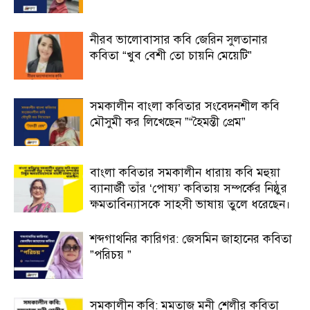
নীরব ভালোবাসার কবি জেরিন সুলতানার
কবিতা “খুব বেশী তো চায়নি মেয়েটি”
সমকালীন বাংলা কবিতার সংবেদনশীল কবি
মৌসুমী কর লিখেছেন ”“হৈমন্তী প্রেম”
বাংলা কবিতার সমকালীন ধারায় কবি মহুয়া
ব্যানার্জী তাঁর ‘পোষ্য’ কবিতায় সম্পর্কের নিষ্ঠুর
ক্ষমতাবিন্যাসকে সাহসী ভাষায় তুলে ধরেছেন।
শব্দগাথনির কারিগর: জেসমিন জাহানের কবিতা
”পরিচয় ”
সমকালীন কবি: মমতাজ মনী শেলীর কবিতা