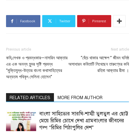
Facebook
Twitter
Pinterest
Previous article
Next article
কবি,লেখক ও প্রবন্ধকার—নাসরিন আক্তার
“বেঁচে থাকার আক্ষেপ ” জীবন ঘনিষ্ঠ
এর এক অনন্য সুন্দর সৃষ্টি প্রবন্ধ
অসাধারন কবিতাটি লিখেছেন তারুণ্যের কবি
“মুক্তিযুদ্ধ-উত্তর বাংলা কথাসাহিত্যের
রহিমা আক্তার রীমা ।
অন্যতম পথিকৃৎ সেলিনা হোসেন”
RELATED ARTICLES
MORE FROM AUTHOR
বাংলা সাহিত্যের সারথি-শাম্মী তুলতুল এর ছোট্ট
মেয়ে রিমির চোখে দেখা গ্রামবাংলার জীবনের
গল্প “রিমির পিঠাপুলির দেশ”