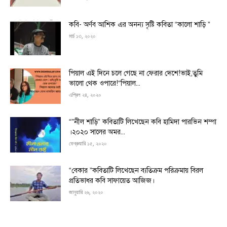
কবি- অর্ণব আশিক এর অনন্য সৃষ্টি কবিতা “কালো শাড়ি ”
মার্চ ১৩, ২০২০
পিয়াল এই দিনে চলে গেছে না ফেরার দেশে!ভাই,তুমি
ভালো থেক ওপারে!“পিয়াল...
এপ্রিল ২৪, ২০২০
“”নীল শাড়ি” কবিতাটি লিখেছেন কবি হামিদা পারভিন শম্পা
।২০২০ সালের অমর...
ফেব্রুয়ারি ১৫, ২০২০
“বেকার ”কবিতাটি লিখেছেন ব্যতিক্রম পরিক্রমায় বিরল
প্রতিভাধর কবি সাফায়েত আজিজ।
জানুয়ারি ২৬, ২০২০