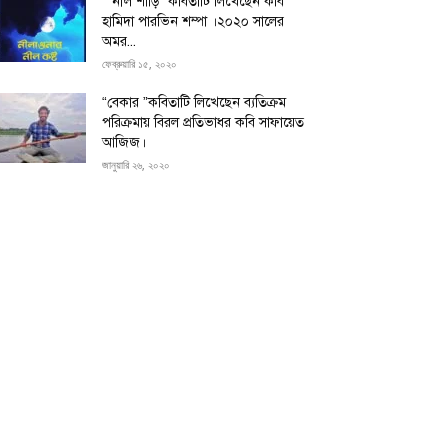
“”নীল শাড়ি” কবিতাটি লিখেছেন কবি
হামিদা পারভিন শম্পা ।২০২০ সালের
অমর...
ফেব্রুয়ারি ১৫, ২০২০
“বেকার ”কবিতাটি লিখেছেন ব্যতিক্রম
পরিক্রমায় বিরল প্রতিভাধর কবি সাফায়েত
আজিজ।
জানুয়ারি ২৬, ২০২০