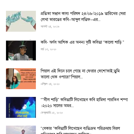
প্রতিভা সন্ধান কাব্য পরিষদ ২৪/০৮/২০১৯ তারিখের সেরা
লেখা ভারতের কবি–আব্দুল লতিফ–এর...
আগস্ট ২৪, ২০১৯
কবি- অর্ণব আশিক এর অনন্য সৃষ্টি কবিতা “কালো শাড়ি ”
মার্চ ১৩, ২০২০
পিয়াল এই দিনে চলে গেছে না ফেরার দেশে!ভাই,তুমি
ভালো থেক ওপারে!“পিয়াল...
এপ্রিল ২৪, ২০২০
“”নীল শাড়ি” কবিতাটি লিখেছেন কবি হামিদা পারভিন শম্পা
।২০২০ সালের অমর...
ফেব্রুয়ারি ১৫, ২০২০
“বেকার ”কবিতাটি লিখেছেন ব্যতিক্রম পরিক্রমায় বিরল