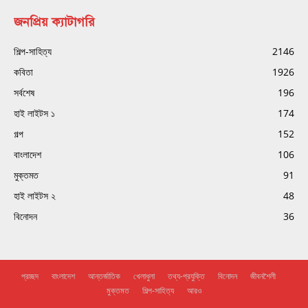
জনপ্রিয় ক্যাটাগরি
শিল্প-সাহিত্য
2146
কবিতা
1926
সর্বশেষ
196
হাই লাইটস ১
174
গল্প
152
বাংলাদেশ
106
মুক্তমত
91
হাই লাইটস ২
48
বিনোদন
36
প্রচ্ছদ
বাংলাদেশ
আন্তর্জাতিক
খেলাধুলা
তথ্য-প্রযুক্তি
বিনোদন
জীবনশৈলী
মুক্তমত
শিল্প-সাহিত্য
আরও