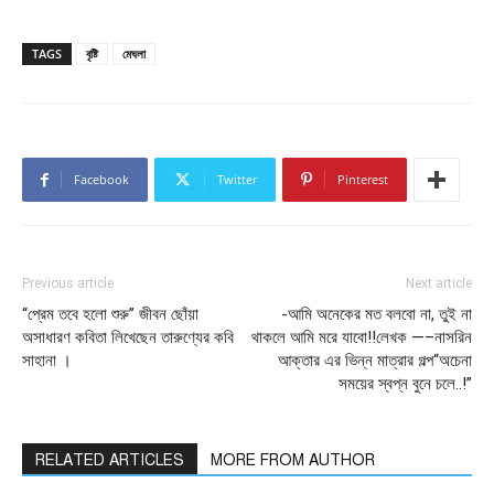
TAGS
বৃষ্টি
মেঘলা
Facebook
Twitter
Pinterest
Previous article
Next article
“প্রেম তবে হলো শুরু” জীবন ছোঁয়া
-আমি অনেকের মত বলবো না, তুই না
অসাধারণ কবিতা লিখেছেন তারুণ্যের কবি
থাকলে আমি মরে যাবো!!লেখক —–নাসরিন
সাহানা ।
আক্তার এর ভিন্ন মাত্রার গল্প“অচেনা
সময়ের স্বপ্ন বুনে চলে..!”
RELATED ARTICLES
MORE FROM AUTHOR