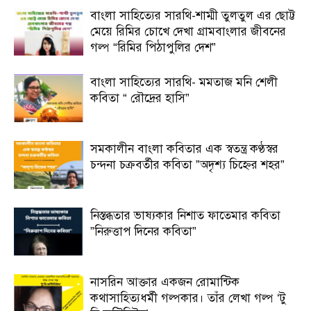
বাংলা সাহিত্যের সারথি-শাম্মী তুলতুল এর ছোট্ট
মেয়ে রিমির চোখে দেখা গ্রামবাংলার জীবনের
গল্প “রিমির পিঠাপুলির দেশ”
বাংলা সাহিত্যের সারথি- মমতাজ মনি শেলী
কবিতা “ রৌদ্রের হাসি”
সমকালীন বাংলা কবিতার এক স্বতন্ত্র কণ্ঠস্বর
চন্দনা চক্রবর্তীর কবিতা ”অদৃশ্য চিহ্নের শহর”
নিস্তব্ধতার ভাষ্যকার নিশাত ফাতেমার কবিতা
”নিরুত্তাপ দিনের কবিতা”
নাসরিন আক্তার একজন রোমান্টিক
কথাসাহিত্যধর্মী গল্পকার। তাঁর লেখা গল্প ‘টু