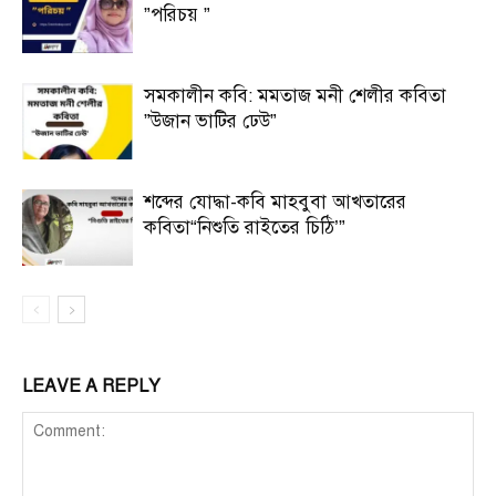
”পরিচয় ”
সমকালীন কবি: মমতাজ মনী শেলীর কবিতা
”উজান ভাটির ঢেউ”
শব্দের যোদ্ধা-কবি মাহবুবা আখতারের
কবিতা“নিশুতি রাইতের চিঠি’”
LEAVE A REPLY