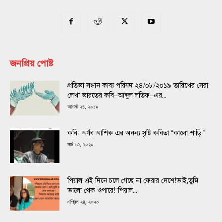
জনপ্রিয় পোষ্ট
প্রতিভা সন্ধান কাব্য পরিষদ ২৪/০৮/২০১৯ তারিখের সেরা
লেখা ভারতের কবি–আব্দুল লতিফ–এর...
আগস্ট ২৪, ২০১৯
কবি- অর্ণব আশিক এর অনন্য সৃষ্টি কবিতা “কালো শাড়ি ”
মার্চ ১৩, ২০২০
পিয়াল এই দিনে চলে গেছে না ফেরার দেশে!ভাই,তুমি
ভালো থেক ওপারে!“পিয়াল...
এপ্রিল ২৪, ২০২০