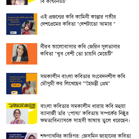
বি কন্টিনিউড’
এই প্রজন্মের কবি কামিনী কান্তার গভীর
দেশপ্রেমের কবিতা “দেশটাতো আমার “
নীরব ভালোবাসার কবি জেরিন সুলতানার
কবিতা “খুব বেশী তো চায়নি মেয়েটি”
সমকালীন বাংলা কবিতার সংবেদনশীল কবি
মৌসুমী কর লিখেছেন ”“হৈমন্তী প্রেম”
বাংলা কবিতার সমকালীন ধারায় কবি মহুয়া
ব্যানার্জী তাঁর ‘পোষ্য’ কবিতায় সম্পর্কের নিষ্ঠুর
ক্ষমতাবিন্যাসকে সাহসী ভাষায় তুলে ধরেছেন।
শব্দগাথনির কারিগর: জেসমিন জাহানের কবিতা