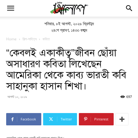
শনিবার
,
৮ই আগস্ট, ২০২৬ খ্রিস্টাব্দ
২৪শে শ্রাবণ, ১৪৩৩ বঙ্গাব্দ
Home
শিল্প-সাহিত্য
কবিতা
“কেবলই একাকীত্ব”জীবন ছোঁয়া
অসাধারণ কবিতা লিখেছেন
আমেরিকা থেকে কাব্য ভারতী কবি
সাহানুকা হাসান শিখা।
আগস্ট ১০, ২০১৯
697
Facebook
Twitter
Pinterest