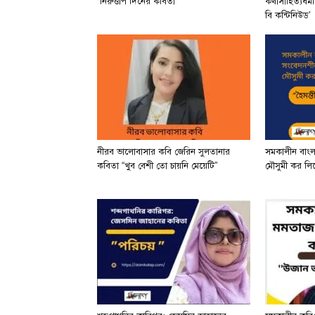
”নিরুত্তাপ দিনের কবিতা”
কথাসাহিত্যধর্ম
বি কন্টিনিউড’
নীরব ভালোবাসার কবি জেরিন সুলতানার
সমকালীন বাং
কবিতা “খুব বেশী তো চায়নি মেয়েটি”
মৌসুমী কর লিখে