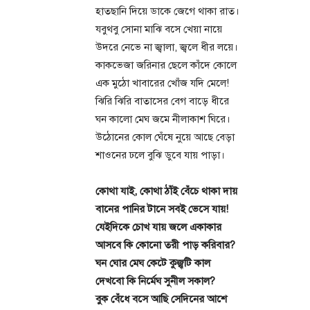
হাতছানি দিয়ে ডাকে জেগে থাকা রাত।
যবুথবু সোনা মাঝি বসে খেয়া নায়ে
উদরে নেভে না জ্বালা, জ্বলে ধীর লয়ে।
কাকভেজা জরিনার ছেলে কাঁদে কোলে
এক মুঠো খাবারের খোঁজ যদি মেলে!
ঝিরি ঝিরি বাতাসের বেগ বাড়ে ধীরে
ঘন কালো মেঘ জমে নীলাকাশ ঘিরে।
উঠোনের কোল ঘেঁষে নুয়ে আছে বেড়া
শাওনের ঢলে বুঝি ডুবে যায় পাড়া।
কোথা যাই, কোথা ঠাঁই বেঁচে থাকা দায়
বানের পানির টানে সবই ভেসে যায়!
যেইদিকে চোখ যায় জলে একাকার
আসবে কি কোনো তরী পাড় করিবার?
ঘন ঘোর মেঘ কেটে কুজ্ঝটি কাল
দেখবো কি নির্মেঘ সুনীল সকাল?
বুক বেঁধে বসে আছি সেদিনের আশে