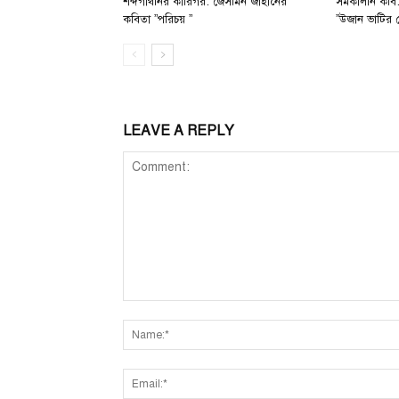
শব্দগাথনির কারিগর: জেসমিন জাহানের
সমকালীন কবি:
কবিতা ”পরিচয় ”
”উজান ভাটির 
LEAVE A REPLY