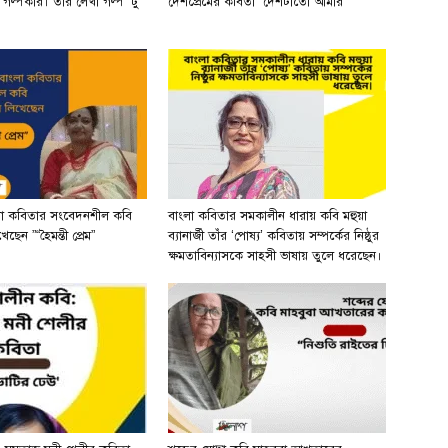
ী গল্পকার। তাঁর লেখা গল্প ‘টু
দেশপ্রেমের কবিতা “দেশটাতো আমার “
লা কবিতার সংবেদনশীল কবি
বাংলা কবিতার সমকালীন ধারায় কবি মহুয়া
ছেন ”“হৈমন্তী প্রেম”
ব্যানার্জী তাঁর ‘পোষ্য’ কবিতায় সম্পর্কের নিষ্ঠুর
ক্ষমতাবিন্যাসকে সাহসী ভাষায় তুলে ধরেছেন।