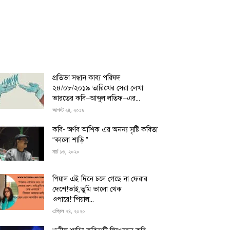
প্রতিভা সন্ধান কাব্য পরিষদ
২৪/০৮/২০১৯ তারিখের সেরা লেখা
ভারতের কবি–আব্দুল লতিফ–এর...
আগস্ট ২৪, ২০১৯
কবি- অর্ণব আশিক এর অনন্য সৃষ্টি কবিতা
“কালো শাড়ি ”
মার্চ ১৩, ২০২০
পিয়াল এই দিনে চলে গেছে না ফেরার
দেশে!ভাই,তুমি ভালো থেক
ওপারে!“পিয়াল...
এপ্রিল ২৪, ২০২০