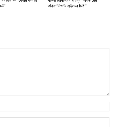
 মমতাজ মনী শেলীর কবিতা
শব্দের যোদ্ধা-কবি মাহবুবা আখতারের
ঢেউ”
কবিতা“নিশুতি রাইতের চিঠি’”