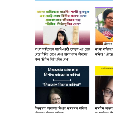
বাংলা সাহিত্যের সারথি-শাম্মী তুলতুল এর ছোট্ট
বাংলা সাহিত্য
মেয়ে রিমির চোখে দেখা গ্রামবাংলার জীবনের
কবিতা “ রৌদ্রে
গল্প “রিমির পিঠাপুলির দেশ”
নিস্তব্ধতার ভাষ্যকার নিশাত ফাতেমার কবিতা
নাসরিন আক্তা