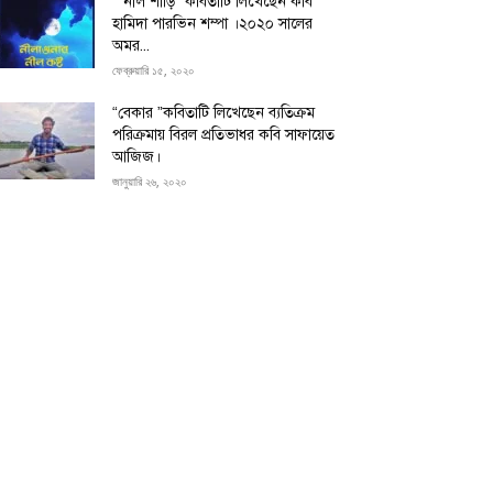
“”নীল শাড়ি” কবিতাটি লিখেছেন কবি
হামিদা পারভিন শম্পা ।২০২০ সালের
অমর...
ফেব্রুয়ারি ১৫, ২০২০
“বেকার ”কবিতাটি লিখেছেন ব্যতিক্রম
পরিক্রমায় বিরল প্রতিভাধর কবি সাফায়েত
আজিজ।
জানুয়ারি ২৬, ২০২০