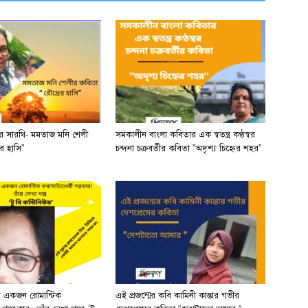
ের সারথি- মমতাজ মনি শেলী
সমকালীন বাংলা কবিতার এক স্বতন্ত্র কণ্ঠস্বর
র হাসি”
চন্দনা চক্রবর্তীর কবিতা ”অদৃশ্য চিহ্নের শহর”
র একজন রোমান্টিক
এই প্রজন্মের কবি কামিনী কান্তার গভীর