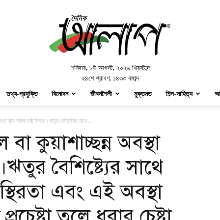
Doinik
Alap
শনিবার
,
৮ই আগস্ট, ২০২৬ খ্রিস্টাব্দ
২৪শে শ্রাবণ, ১৪৩৩ বঙ্গাব্দ
তথ্য-প্রযুক্তি
বিনোদন
জীবনশৈলী
মুক্তমত
শিল্প-সাহিত্য
আ
স্থা আর বরিষা বর্ষা সিক্ত।ঋতুর বৈশিষ্ট্যের সাথে...
বা কুয়াশাচ্ছন্ন অবস্থা
।ঋতুর বৈশিষ্ট্যের সাথে
স্থিরতা এবং এই অবস্থা
 প্রচেষ্টা তুলে ধরার চেষ্টা