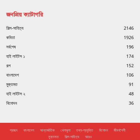
জনপ্রিয় ক্যাটাগরি
শিল্প-সাহিত্য
2146
কবিতা
1926
সর্বশেষ
196
হাই লাইটস ১
174
গল্প
152
বাংলাদেশ
106
মুক্তমত
91
হাই লাইটস ২
48
বিনোদন
36
প্রচ্ছদ
বাংলাদেশ
আন্তর্জাতিক
খেলাধুলা
তথ্য-প্রযুক্তি
বিনোদন
জীবনশৈলী
মুক্তমত
শিল্প-সাহিত্য
আরও