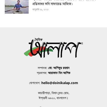
প্রতিভাধর কবি সাফায়েত আজিজ।
জানুয়ারি ২৬, ২০২০
সম্পাদক:
মো: আশিকুর রহমান
প্রকাশক:
আরাফাত বিন আশিক
যোগাযোগ:
hello@doinikalap.com
কাচারীপাড়া, বিমান বন্দর রোড,
ঈশ্বরদী ৬৬২০, বাংলাদেশ।