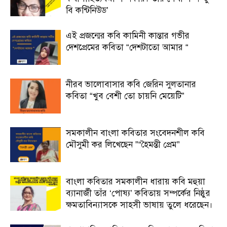
বি কন্টিনিউড’
এই প্রজন্মের কবি কামিনী কান্তার গভীর
দেশপ্রেমের কবিতা “দেশটাতো আমার “
নীরব ভালোবাসার কবি জেরিন সুলতানার
কবিতা “খুব বেশী তো চায়নি মেয়েটি”
সমকালীন বাংলা কবিতার সংবেদনশীল কবি
মৌসুমী কর লিখেছেন ”“হৈমন্তী প্রেম”
বাংলা কবিতার সমকালীন ধারায় কবি মহুয়া
ব্যানার্জী তাঁর ‘পোষ্য’ কবিতায় সম্পর্কের নিষ্ঠুর
ক্ষমতাবিন্যাসকে সাহসী ভাষায় তুলে ধরেছেন।