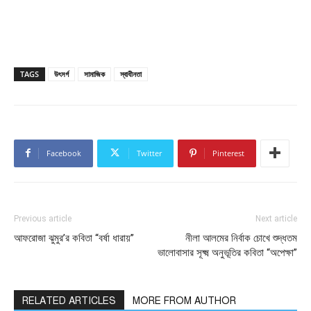
TAGS
উৎসর্গ
সামাজিক
স্বাধীনতা
Facebook
Twitter
Pinterest
Previous article
Next article
আফরোজা ঝুমুর’র কবিতা “বর্ষা ধারায়”
নীলা আলমের নির্বাক চোখে শুদ্ধতম
ভালোবাসার সূক্ষ্ম অনুভূতির কবিতা “অপেক্ষা”
RELATED ARTICLES
MORE FROM AUTHOR