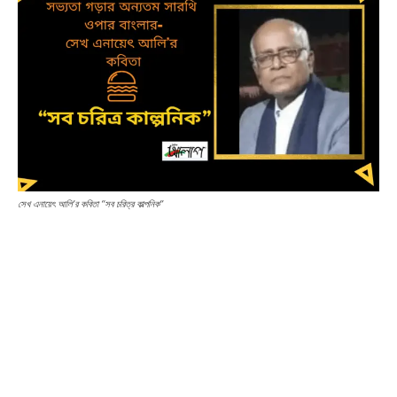
সেখ এনায়েৎ আলি’র কবিতা “সব চরিত্র কাল্পনিক”