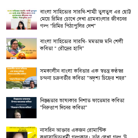
বাংলা সাহিত্যের সারথি-শাম্মী তুলতুল এর ছোট্ট
মেয়ে রিমির চোখে দেখা গ্রামবাংলার জীবনের
গল্প “রিমির পিঠাপুলির দেশ”
বাংলা সাহিত্যের সারথি- মমতাজ মনি শেলী
কবিতা “ রৌদ্রের হাসি”
সমকালীন বাংলা কবিতার এক স্বতন্ত্র কণ্ঠস্বর
চন্দনা চক্রবর্তীর কবিতা ”অদৃশ্য চিহ্নের শহর”
নিস্তব্ধতার ভাষ্যকার নিশাত ফাতেমার কবিতা
”নিরুত্তাপ দিনের কবিতা”
নাসরিন আক্তার একজন রোমান্টিক
কথাসাহিত্যধর্মী গল্পকার। তাঁর লেখা গল্প ‘টু