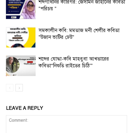
শব্দগাথনির কারিগর: জেসমিন জাহানের কবিতা
”পরিচয় ”
সমকালীন কবি: মমতাজ মনী শেলীর কবিতা
”উজান ভাটির ঢেউ”
শব্দের যোদ্ধা-কবি মাহবুবা আখতারের
কবিতা“নিশুতি রাইতের চিঠি’”
LEAVE A REPLY