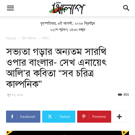
বৃহস্পতিবার
,
৬ই আগস্ট, ২০২৬ খ্রিস্টাব্দ
২২শে শ্রাবণ, ১৪৩৩ বঙ্গাব্দ
Home
শিল্প-সাহিত্য
কবিতা
সভ্যতা গড়ার অন্যতম সারথি
ওপার বাংলার- সেখ এনায়েৎ
আলি’র কবিতা “সব চরিত্র
কাল্পনিক”
জুন ১৭, ২০২১
855
Facebook
Twitter
Pinterest