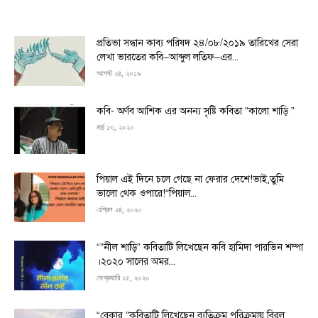
প্রতিভা সন্ধান কাব্য পরিষদ ২৪/০৮/২০১৯ তারিখের সেরা
লেখা ভারতের কবি–আব্দুল লতিফ–এর...
আগস্ট ২৪, ২০১৯
কবি- অর্ণব আশিক এর অনন্য সৃষ্টি কবিতা “কালো শাড়ি ”
মার্চ ১৩, ২০২০
পিয়াল এই দিনে চলে গেছে না ফেরার দেশে!ভাই,তুমি
ভালো থেক ওপারে!“পিয়াল...
এপ্রিল ২৪, ২০২০
“”নীল শাড়ি” কবিতাটি লিখেছেন কবি হামিদা পারভিন শম্পা
।২০২০ সালের অমর...
ফেব্রুয়ারি ১৫, ২০২০
“বেকার ”কবিতাটি লিখেছেন ব্যতিক্রম পরিক্রমায় বিরল