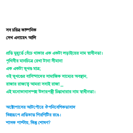
সব চরিত্র কাল্পনিক
সেখ এনায়েৎ আলি
প্রতি মুহূর্তে বেঁচে থাকার এক একটা লড়াইয়ের নাম স্বাধীনতা।
পৃথিবীর মানচিত্রে রেখা টানা সীমানা
এক একটা ভূখণ্ড মাত্র;
ওই ভূখণ্ডের বাসিন্দাদের সামাজিক সাম্যের অবস্থান,
রাজার রাজত্বে আমরা সবাই রাজা _
এই মনোভাবাসম্পন্ন উদারপন্থী চিন্তাধারার নাম স্বাধীনতা।
অক্টোপাসের আটপৌরে ঔপনিবেশিকতাবাদ
ভিন্নরূপে প্রতিভাত গিরগিটির রঙে।
শাসক পাল্টায়, কিন্তু শোষণ?