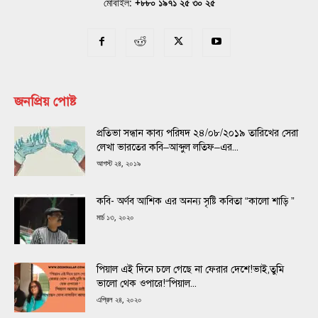
মোবাইল:
+৮৮০ ১৯৭১ ২৫ ৩০ ২৫
জনপ্রিয় পোষ্ট
প্রতিভা সন্ধান কাব্য পরিষদ ২৪/০৮/২০১৯ তারিখের সেরা
লেখা ভারতের কবি–আব্দুল লতিফ–এর...
আগস্ট ২৪, ২০১৯
কবি- অর্ণব আশিক এর অনন্য সৃষ্টি কবিতা “কালো শাড়ি ”
মার্চ ১৩, ২০২০
পিয়াল এই দিনে চলে গেছে না ফেরার দেশে!ভাই,তুমি
ভালো থেক ওপারে!“পিয়াল...
এপ্রিল ২৪, ২০২০