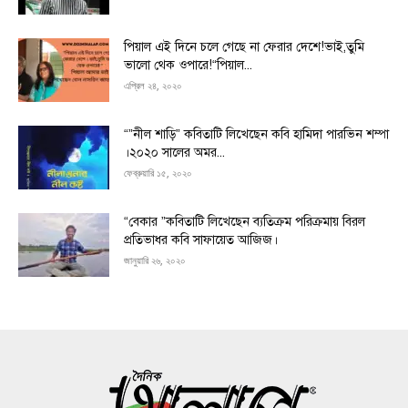
পিয়াল এই দিনে চলে গেছে না ফেরার দেশে!ভাই,তুমি
ভালো থেক ওপারে!“পিয়াল...
এপ্রিল ২৪, ২০২০
“”নীল শাড়ি” কবিতাটি লিখেছেন কবি হামিদা পারভিন শম্পা
।২০২০ সালের অমর...
ফেব্রুয়ারি ১৫, ২০২০
“বেকার ”কবিতাটি লিখেছেন ব্যতিক্রম পরিক্রমায় বিরল
প্রতিভাধর কবি সাফায়েত আজিজ।
জানুয়ারি ২৬, ২০২০