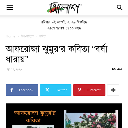
রবিবার
,
৯ই আগস্ট, ২০২৬ খ্রিস্টাব্দ
২৫শে শ্রাবণ, ১৪৩৩ বঙ্গাব্দ
Home
শিল্প-সাহিত্য
কবিতা
আফরোজা ঝুমুর’র কবিতা “বর্ষা
ধারায়”
জুন ১৭, ২০২১
444
Facebook
Twitter
Pinterest