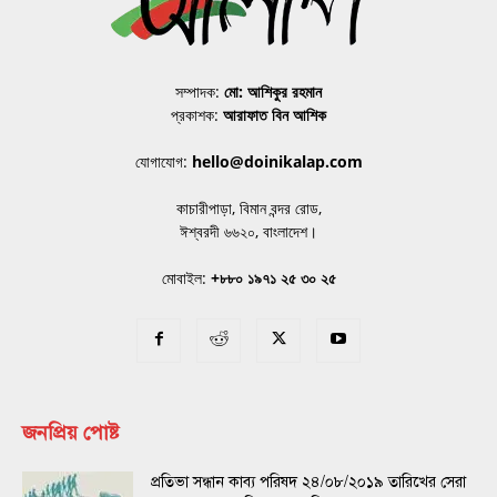
সম্পাদক:
মো: আশিকুর রহমান
প্রকাশক:
আরাফাত বিন আশিক
যোগাযোগ:
hello@doinikalap.com
কাচারীপাড়া, বিমান বন্দর রোড,
ঈশ্বরদী ৬৬২০, বাংলাদেশ।
মোবাইল:
+৮৮০ ১৯৭১ ২৫ ৩০ ২৫
জনপ্রিয় পোষ্ট
প্রতিভা সন্ধান কাব্য পরিষদ ২৪/০৮/২০১৯ তারিখের সেরা