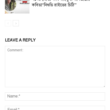
কবিতা“নিশুতি রাইতের চিঠি’”
LEAVE A REPLY