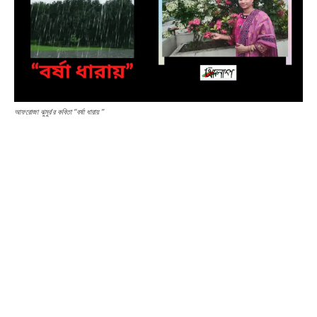
আফরোজা ঝুমুর’র কবিতা “বর্ষা ধারায় ”