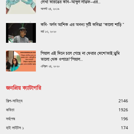
লেখা ভারতের কবি–আব্দুল লতিফ–এর...
আগস্ট ২৪, ২০১৯
কবি- অর্ণব আশিক এর অনন্য সৃষ্টি কবিতা “কালো শাড়ি ”
মার্চ ১৩, ২০২০
পিয়াল এই দিনে চলে গেছে না ফেরার দেশে!ভাই,তুমি
ভালো থেক ওপারে!“পিয়াল...
এপ্রিল ২৪, ২০২০
জনপ্রিয় ক্যাটাগরি
শিল্প-সাহিত্য
2146
কবিতা
1926
সর্বশেষ
196
হাই লাইটস ১
174