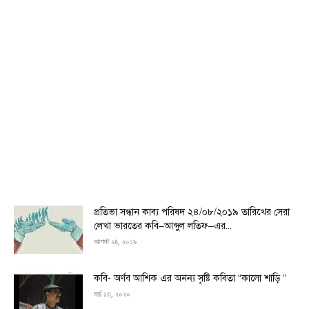
প্রতিভা সন্ধান কাব্য পরিষদ ২৪/০৮/২০১৯ তারিখের সেরা
লেখা ভারতের কবি–আব্দুল লতিফ–এর...
আগস্ট ২৪, ২০১৯
কবি- অর্ণব আশিক এর অনন্য সৃষ্টি কবিতা “কালো শাড়ি ”
মার্চ ১৩, ২০২০