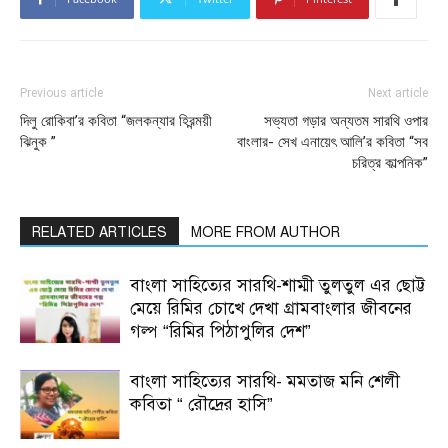
Previous article
Next article
দিলু রোকিবা’র কবিতা “জলকন্যার হিরন্ময়ী
সভ্যতা গড়ার অন্যতম সারথি ওপার
ঝিনুক ”
বাংলার- সেখ এনায়েৎ আলি’র কবিতা “সব
চরিত্র কাল্পনিক”
RELATED ARTICLES
MORE FROM AUTHOR
বাংলা সাহিত্যের সারথি-শাম্মী তুলতুল এর ছোট্ট
মেয়ে রিমির চোখে দেখা গ্রামবাংলার জীবনের
গল্প “রিমির পিঠাপুলির দেশ”
বাংলা সাহিত্যের সারথি- মমতাজ মনি শেলী
কবিতা “ রৌদ্রের হাসি”