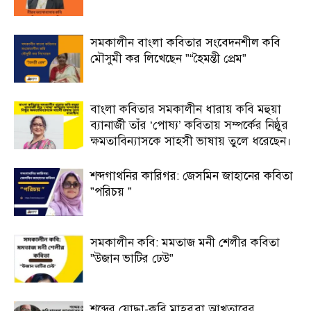
সমকালীন বাংলা কবিতার সংবেদনশীল কবি
মৌসুমী কর লিখেছেন ”“হৈমন্তী প্রেম”
বাংলা কবিতার সমকালীন ধারায় কবি মহুয়া
ব্যানার্জী তাঁর ‘পোষ্য’ কবিতায় সম্পর্কের নিষ্ঠুর
ক্ষমতাবিন্যাসকে সাহসী ভাষায় তুলে ধরেছেন।
শব্দগাথনির কারিগর: জেসমিন জাহানের কবিতা
”পরিচয় ”
সমকালীন কবি: মমতাজ মনী শেলীর কবিতা
”উজান ভাটির ঢেউ”
শব্দের যোদ্ধা-কবি মাহবুবা আখতারের