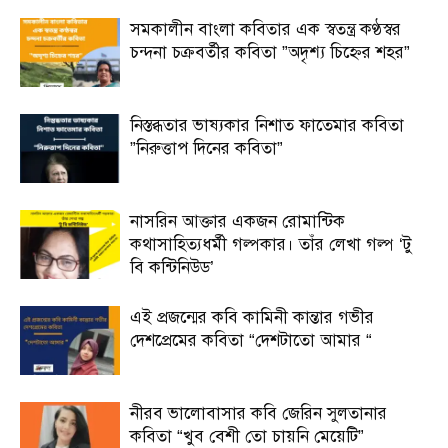
সমকালীন বাংলা কবিতার এক স্বতন্ত্র কণ্ঠস্বর
চন্দনা চক্রবর্তীর কবিতা ”অদৃশ্য চিহ্নের শহর”
নিস্তব্ধতার ভাষ্যকার নিশাত ফাতেমার কবিতা
”নিরুত্তাপ দিনের কবিতা”
নাসরিন আক্তার একজন রোমান্টিক
কথাসাহিত্যধর্মী গল্পকার। তাঁর লেখা গল্প ‘টু
বি কন্টিনিউড’
এই প্রজন্মের কবি কামিনী কান্তার গভীর
দেশপ্রেমের কবিতা “দেশটাতো আমার “
নীরব ভালোবাসার কবি জেরিন সুলতানার
কবিতা “খুব বেশী তো চায়নি মেয়েটি”