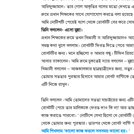
আরিফুজ্জামান। তার গোল আকৃতির বলের মতো দেখতে এ
রুমে প্রধান শিক্ষকের সাথে যোগাযোগ করতে বলা হয়েছে
আমি নোটিশটি পেয়েই ব্যাগ থেকে রোবটটি বের করে সোজা 
তিনি বললেন- এসো মুন্না।
প্রধান শিক্ষকের রুমে তখন বিজ্ঞানী ড.আরিফুজ্জামান
সমস্ত কথা খুলে বললাম। রোবটটি ফিরত দিতে পেরে আম
রোবটটির জন্য। মনে হচ্ছিলো ও আমার বন্ধু। টিফিন প্রি
আবার ডাকালেন। আমি রুমে ঢুকতেই স্যার বললেন – মুন্ন
বিজ্ঞানী বললেন – আজকালকার ছাত্রছাত্রীদের জন্য, নত
তোমার সততার পুরস্কার হিসাবে আমার রোবট বান্টিকে
এটি নিজে রাখুন।
তিনি বললেন -আমি তোমাদের সততা যাচাইয়ের জন্য এটি
রোবটটি পেয়ে তার মালিককে ফেরত দাও কি না! আর তাছ
কাজ করাতে পারবো। ‘ নোটিশে লেখা ছিলো যে রোবটটি 
থেকে তোমার জন্য পুরস্কার। তারপর থেকে রোবট বান্টি আ
আমি শিখলাম ‘ভালো কাজ করলে সবসময় ভালো হয়। ‘