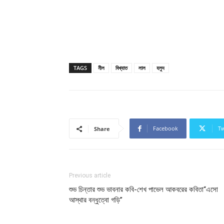
TAGS
নীল
বিখ্যাত
লাল
হলুদ
Facebook
Tw
Share
Previous article
শুভ চিন্তার শুভ ভাবনার কবি-শেখ পাভেল আকবরের কবিতা“এসো
আস্থার বন্ধুত্বো গড়ি”