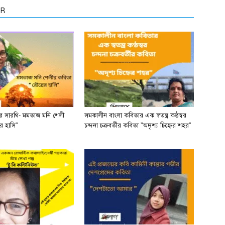
OR
ের সারথি- মমতাজ মনি শেলী
সমকালীন বাংলা কবিতার এক স্বতন্ত্র কণ্ঠস্বর
র হাসি”
চন্দনা চক্রবর্তীর কবিতা ”অদৃশ্য চিহ্নের শহর”