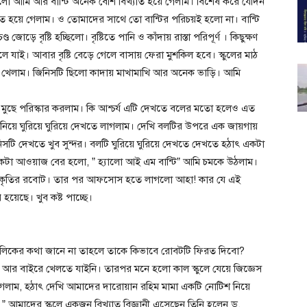
হলো আমি আর বান্টি অনেক বেশি বিখ্যাত হয়ে গেলাম। বিশেষ করে যেদিন
যাত হয়ে গেলাম। ও তোমাদের সাথে তো বান্টির পরিচয়ই হলো না। বান্টি
জোড়ে বৃষ্টি হচ্ছিলো। বৃষ্টিতে পানি ও কাঁদায় রাস্তা পরিপূর্ণ । কিছুক্ষণ
 যাই। আবার বৃষ্টি বেড়ে গেলে বাসায় ফেরা মুশকিল হবে। স্কুলের মাঠ
 খেলাম। জিনিসটি ছিলো কাদায় মাখামাখি আর অনেক ভাড়ি। আমি
ুছে পরিস্কার করলাম। কি আশ্চর্য এটি দেখতে বলের মতো হলেও এত
ে নিয়ে ঘুরিয়ে ঘুরিয়ে দেখতে লাগলাম। দেখি বলটির উপরে এক জায়গায়
সটি দেখতে খুব সুন্দর। বলটি ঘুরিয়ে ঘুরিয়ে দেখতে দেখতে হঠাৎ একটা
া আওয়াজ বের হলো, ” হ্যালো আই এম বান্টি” আমি চমকে উঠলাম।
 গোলাকৃতির রবোট। তার পর আফসোস হতে লাগলো আহা! কার যে এই
হয়েছে। খুব কষ্ট পাচ্ছে।
মালিকের কথা জানে না তাহলে তাকে কিভাবে রোবটটি ফিরত দিবো?
িন আর বাইরে খেলতে যাইনি। তারপর মনে হলো কাল স্কুলে যেয়ে জিজ্ঞেস
 গেলাম, হঠাৎ দেখি আমাদের দারোয়ান রহিম মামা একটি নোটিশ নিয়ে
” আমাদের স্কুলে একজন বিখ্যাত বিজ্ঞানী এসেছেন তিনি হলেন ড.