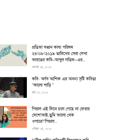
প্রতিভা সন্ধান কাব্য পরিষদ
২৪/০৮/২০১৯ তারিখের সেরা লেখা
ভারতের কবি–আব্দুল লতিফ–এর...
আগস্ট ২৪, ২০১৯
কবি- অর্ণব আশিক এর অনন্য সৃষ্টি কবিতা
“কালো শাড়ি ”
মার্চ ১৩, ২০২০
পিয়াল এই দিনে চলে গেছে না ফেরার
দেশে!ভাই,তুমি ভালো থেক
ওপারে!“পিয়াল...
এপ্রিল ২৪, ২০২০