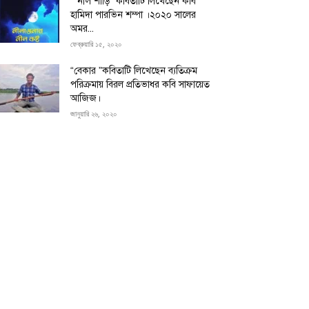
“”নীল শাড়ি” কবিতাটি লিখেছেন কবি
হামিদা পারভিন শম্পা ।২০২০ সালের
অমর...
ফেব্রুয়ারি ১৫, ২০২০
“বেকার ”কবিতাটি লিখেছেন ব্যতিক্রম
পরিক্রমায় বিরল প্রতিভাধর কবি সাফায়েত
আজিজ।
জানুয়ারি ২৬, ২০২০