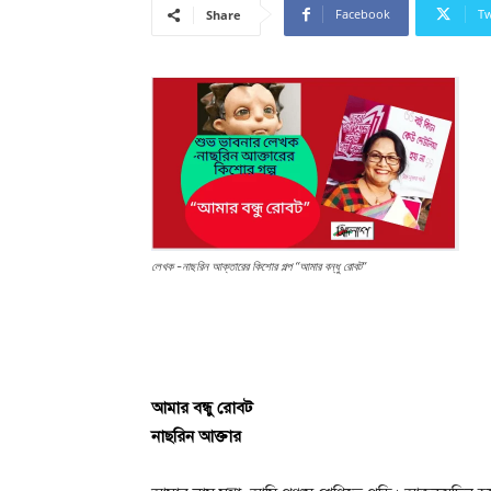
Facebook
Tw
Share
লেখক -নাছরিন আক্তারের কিশোর গল্প “আমার বন্ধু রোবট”
আমার বন্ধু রোবট
নাছরিন আক্তার