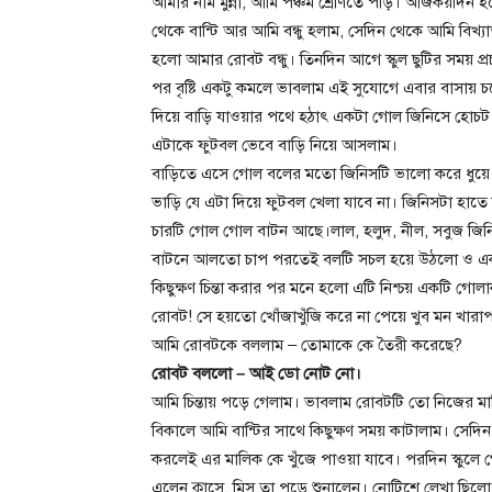
আমার নাম মুন্না, আমি পঞ্চম শ্রেণিতে পড়ি। আজকয়দিন 
থেকে বান্টি আর আমি বন্ধু হলাম, সেদিন থেকে আমি বিখ্
হলো আমার রোবট বন্ধু। তিনদিন আগে স্কুল ছুটির সময় প্রচণ্ড 
পর বৃষ্টি একটু কমলে ভাবলাম এই সুযোগে এবার বাসায় চলে
দিয়ে বাড়ি যাওয়ার পথে হঠাৎ একটা গোল জিনিসে হোচট
এটাকে ফুটবল ভেবে বাড়ি নিয়ে আসলাম।
বাড়িতে এসে গোল বলের মতো জিনিসটি ভালো করে ধুয়ে ম
ভাড়ি যে এটা দিয়ে ফুটবল খেলা যাবে না। জিনিসটা হাত
চারটি গোল গোল বাটন আছে।লাল, হলুদ, নীল, সবুজ জিনি
বাটনে আলতো চাপ পরতেই বলটি সচল হয়ে উঠলো ও একট
কিছুক্ষণ চিন্তা করার পর মনে হলো এটি নিশ্চয় একটি
রোবট! সে হয়তো খোঁজাখুঁজি করে না পেয়ে খুব মন খারাপ 
আমি রোবটকে বললাম – তোমাকে কে তৈরী করেছে?
রোবট বললো – আই ডো নোট নো।
আমি চিন্তায় পড়ে গেলাম। ভাবলাম রোবটটি তো নিজের 
বিকালে আমি বান্টির সাথে কিছুক্ষণ সময় কাটালাম। সেদ
করলেই এর মালিক কে খুঁজে পাওয়া যাবে। পরদিন স্কুলে
এলেন ক্লাসে, মিস তা পড়ে শুনালেন। নোটিশে লেখা ছিলো 