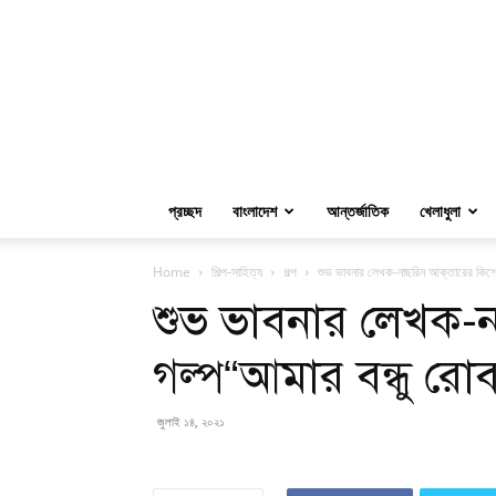
প্রচ্ছদ
বাংলাদেশ
আন্তর্জাতিক
খেলাধুলা
Home
শিল্প-সাহিত্য
গল্প
শুভ ভাবনার লেখক-নাছরিন আক্তারের কিশোর
শুভ ভাবনার লেখক-
গল্প“আমার বন্ধু রো
জুলাই ১৪, ২০২১