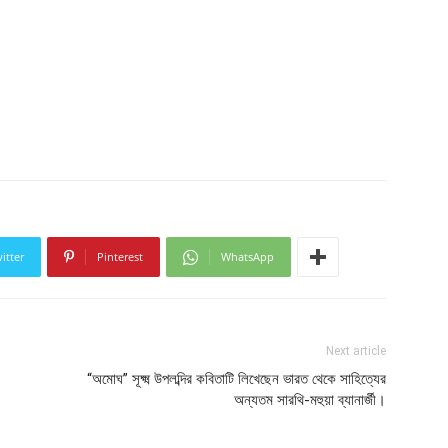
itter
Pinterest
WhatsApp
Next article
“অমোঘ” সূক্ষ্ম উপলব্দির কবিতাটি লিখেছেন ভারত থেকে সাহিত্যের
অন্যতম সারথি-মহুয়া ব্যানার্জী।