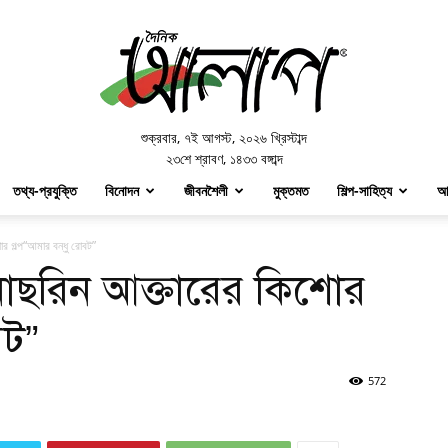
Doinik
Alap
শুক্রবার
,
৭ই আগস্ট, ২০২৬ খ্রিস্টাব্দ
২৩শে শ্রাবণ, ১৪৩৩ বঙ্গাব্দ
তথ্য-প্রযুক্তি
বিনোদন
জীবনশৈলী
মুক্তমত
শিল্প-সাহিত্য
আ
 গল্প“আমার বন্ধু রোবট”
নাছরিন আক্তারের কিশোর
বট”
572