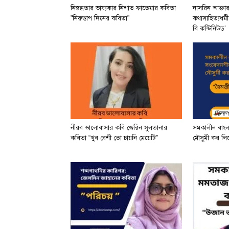
নিস্তব্ধতার ভাষ্যকার নিশাত ফাতেমার কবিতা
নাসরিন আক্তা
”নিরুত্তাপ দিনের কবিতা”
কথাসাহিত্যধর্ম
বি কন্টিনিউড’
নীরব ভালোবাসার কবি জেরিন সুলতানার
সমকালীন বাং
কবিতা “খুব বেশী তো চায়নি মেয়েটি”
মৌসুমী কর লিখে