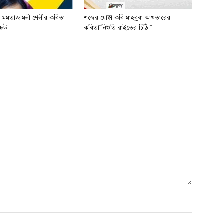
 মমতাজ মনী শেলীর কবিতা
শব্দের যোদ্ধা-কবি মাহবুবা আখতারের
ঢেউ”
কবিতা“নিশুতি রাইতের চিঠি’”