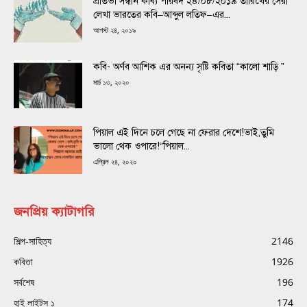
প্রতিভা সন্ধান কাব্য পরিষদ ২৪/০৮/২০১৯ তারিখের সেরা
লেখা ভারতের কবি–আব্দুল লতিফ–এর...
আগস্ট ২৪, ২০১৯
কবি- অর্ণব আশিক এর অনন্য সৃষ্টি কবিতা “কালো শাড়ি ”
মার্চ ১৩, ২০২০
পিয়াল এই দিনে চলে গেছে না ফেরার দেশে!ভাই,তুমি
ভালো থেক ওপারে!“পিয়াল...
এপ্রিল ২৪, ২০২০
জনপ্রিয় ক্যাটাগরি
শিল্প-সাহিত্য
2146
কবিতা
1926
সর্বশেষ
196
হাই লাইটস ১
174