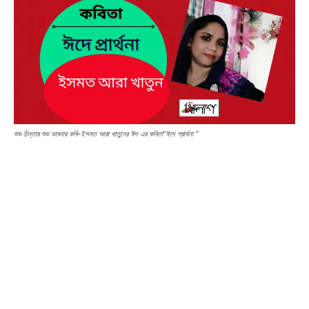
শুভ চিন্তার শুভ ভাবনার কবি-ইসমত আরা খাতুনের ঈদ এর কবিতা“ঈদে প্রার্থনা ”