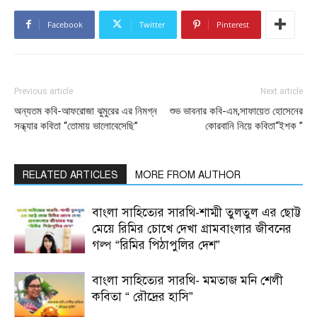
Facebook
Twitter
Pinterest
Previous article
Next article
অন্যতম কবি-আফরোজা ঝুমুরের এর নিমগ্ন
শুভ ভাবনার কবি-এম,সাফায়েত হোসেনের
সন্ধ্যার কবিতা “তোমায় ভালোবেসেছি”
কোরবানি নিয়ে কবিতা“ইশক ”
RELATED ARTICLES
MORE FROM AUTHOR
বাংলা সাহিত্যের সারথি-শাম্মী তুলতুল এর ছোট্ট
মেয়ে রিমির চোখে দেখা গ্রামবাংলার জীবনের
গল্প “রিমির পিঠাপুলির দেশ”
বাংলা সাহিত্যের সারথি- মমতাজ মনি শেলী
কবিতা “ রৌদ্রের হাসি”