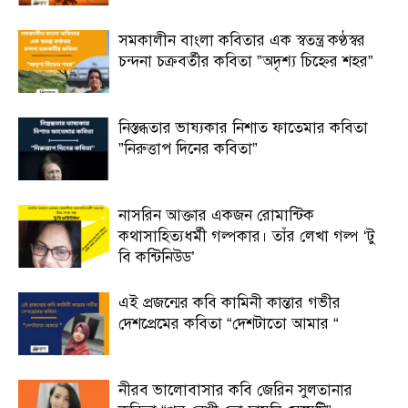
সমকালীন বাংলা কবিতার এক স্বতন্ত্র কণ্ঠস্বর
চন্দনা চক্রবর্তীর কবিতা ”অদৃশ্য চিহ্নের শহর”
নিস্তব্ধতার ভাষ্যকার নিশাত ফাতেমার কবিতা
”নিরুত্তাপ দিনের কবিতা”
নাসরিন আক্তার একজন রোমান্টিক
কথাসাহিত্যধর্মী গল্পকার। তাঁর লেখা গল্প ‘টু
বি কন্টিনিউড’
এই প্রজন্মের কবি কামিনী কান্তার গভীর
দেশপ্রেমের কবিতা “দেশটাতো আমার “
নীরব ভালোবাসার কবি জেরিন সুলতানার