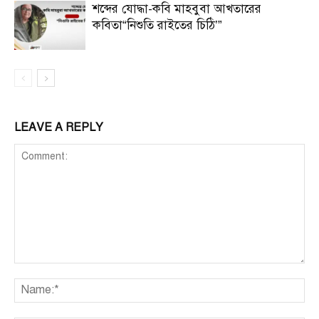
শব্দের যোদ্ধা-কবি মাহবুবা আখতারের
কবিতা“নিশুতি রাইতের চিঠি’”
LEAVE A REPLY