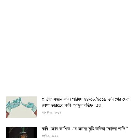
প্রতিভা সন্ধান কাব্য পরিষদ ২৪/০৮/২০১৯ তারিখের সেরা
লেখা ভারতের কবি–আব্দুল লতিফ–এর...
আগস্ট ২৪, ২০১৯
কবি- অর্ণব আশিক এর অনন্য সৃষ্টি কবিতা “কালো শাড়ি ”
মার্চ ১৩, ২০২০