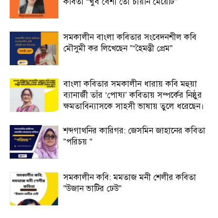
কবিতা “খুব বেশী তো চায়নি মেয়েটি”
সমকালীন বাংলা কবিতার সংবেদনশীল কবি
মৌসুমী কর লিখেছেন ”“হৈমন্তী প্রেম”
বাংলা কবিতার সমকালীন ধারায় কবি মহুয়া
ব্যানার্জী তাঁর ‘পোষ্য’ কবিতায় সম্পর্কের নিষ্ঠুর
ক্ষমতাবিন্যাসকে সাহসী ভাষায় তুলে ধরেছেন।
শব্দগাথনির কারিগর: জেসমিন জাহানের কবিতা
”পরিচয় ”
সমকালীন কবি: মমতাজ মনী শেলীর কবিতা
”উজান ভাটির ঢেউ”