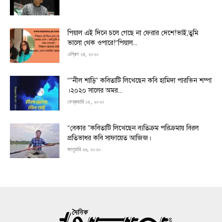
পিয়াল এই দিনে চলে গেছে না ফেরার দেশে!ভাই,তুমি
ভালো থেক ওপারে!“পিয়াল...
এপ্রিল ২৪, ২০২০
“”নীল শাড়ি” কবিতাটি লিখেছেন কবি হামিদা পারভিন শম্পা
।২০২০ সালের অমর...
ফেব্রুয়ারি ১৫, ২০২০
“বেকার ”কবিতাটি লিখেছেন ব্যতিক্রম পরিক্রমায় বিরল
প্রতিভাধর কবি সাফায়েত আজিজ।
জানুয়ারি ২৬, ২০২০