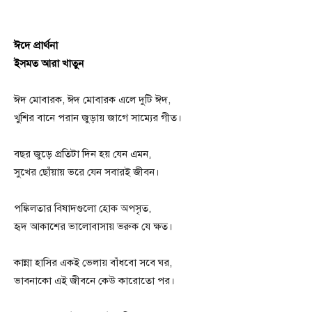
ঈদে প্রার্থনা
ইসমত আরা খাতুন
ঈদ মোবারক, ঈদ মোবারক এলে দুটি ঈদ,
খুশির বানে পরান জুড়ায় জাগে সাম্যের গীত।
বছর জুড়ে প্রতিটা দিন হয় যেন এমন,
সুখের ছোঁয়ায় ভরে যেন সবারই জীবন।
পঙ্কিলতার বিষাদগুলো হোক অপসৃত,
হৃদ আকাশের ভালোবাসায় ভরুক যে ক্ষত।
কান্না হাসির একই ভেলায় বাঁধবো সবে ঘর,
ভাবনাকো এই জীবনে কেউ কারোতো পর।