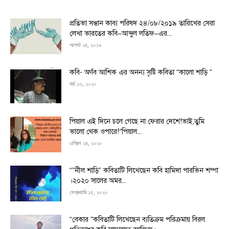
প্রতিভা সন্ধান কাব্য পরিষদ ২৪/০৮/২০১৯ তারিখের সেরা
লেখা ভারতের কবি–আব্দুল লতিফ–এর...
আগস্ট ২৪, ২০১৯
কবি- অর্ণব আশিক এর অনন্য সৃষ্টি কবিতা “কালো শাড়ি ”
মার্চ ১৩, ২০২০
পিয়াল এই দিনে চলে গেছে না ফেরার দেশে!ভাই,তুমি
ভালো থেক ওপারে!“পিয়াল...
এপ্রিল ২৪, ২০২০
“”নীল শাড়ি” কবিতাটি লিখেছেন কবি হামিদা পারভিন শম্পা
।২০২০ সালের অমর...
ফেব্রুয়ারি ১৫, ২০২০
“বেকার ”কবিতাটি লিখেছেন ব্যতিক্রম পরিক্রমায় বিরল