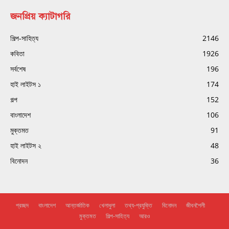
জনপ্রিয় ক্যাটাগরি
শিল্প-সাহিত্য
2146
কবিতা
1926
সর্বশেষ
196
হাই লাইটস ১
174
গল্প
152
বাংলাদেশ
106
মুক্তমত
91
হাই লাইটস ২
48
বিনোদন
36
প্রচ্ছদ
বাংলাদেশ
আন্তর্জাতিক
খেলাধুলা
তথ্য-প্রযুক্তি
বিনোদন
জীবনশৈলী
মুক্তমত
শিল্প-সাহিত্য
আরও