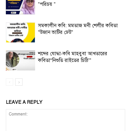
”পরিচয় ”
সমকালীন কবি: মমতাজ মনী শেলীর কবিতা
”উজান ভাটির ঢেউ”
শব্দের যোদ্ধা-কবি মাহবুবা আখতারের
কবিতা“নিশুতি রাইতের চিঠি’”
LEAVE A REPLY