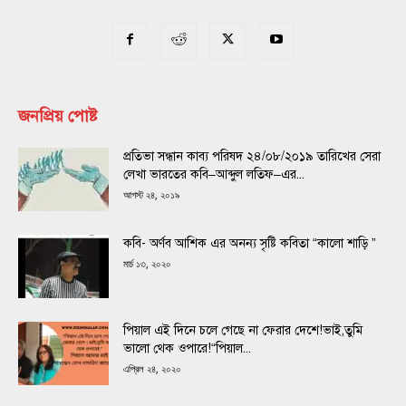
জনপ্রিয় পোষ্ট
প্রতিভা সন্ধান কাব্য পরিষদ ২৪/০৮/২০১৯ তারিখের সেরা
লেখা ভারতের কবি–আব্দুল লতিফ–এর...
আগস্ট ২৪, ২০১৯
কবি- অর্ণব আশিক এর অনন্য সৃষ্টি কবিতা “কালো শাড়ি ”
মার্চ ১৩, ২০২০
পিয়াল এই দিনে চলে গেছে না ফেরার দেশে!ভাই,তুমি
ভালো থেক ওপারে!“পিয়াল...
এপ্রিল ২৪, ২০২০