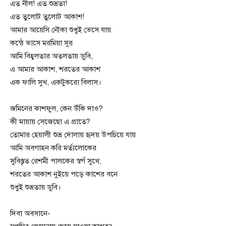
এত নীল! এত শুভ্রতা!
এত তুলোট তুলোট আকাশ!
আমার আয়েসি নৌকা শুধুই ভেসে যায়
কন্ঠে ভাসে মরমিয়া সুর
আমি বিহ্বলতার অতলতায় ডুবি,
এ আমার আকাশ, শরতের আকাশ
এক ফালি সুখ, একটুকরো বিলাস।
জমিনের কাশফুল, কেন উঁকি দাও?
কী মায়ায় সেজেছো এ প্রাতে?
তোমার হেয়ালী শুভ্র দোলায় হৃদয় উপচিয়ে যায়
আমি অবগাহন করি মর্ত্যলোকের
সুবিস্তৃত রেশমী পালকের স্বর্গ সুখে,
শরতের আকাশ নুইয়ে পড়ে কাশের বনে
শুধুই শুভ্রতায় ডুবি।
দিবা অবসানে-