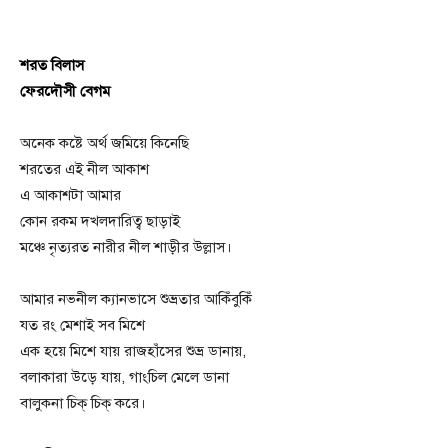
শরত বিলাস
ফেরদৌসী বেগম
অনেক কষ্টে অর্থ জমিয়ে কিনেছি
শরতের এই নীল আকাশ
এ আকাশটা আমার
কোন রকম দখলদারিত্ব ছাড়াই
মঞ্চে নৃত্যরত নারীর নীল শাড়ীর উল্লাস।
আমার নভনীল ক্যানভাসে শুভ্রতার আকিঁবুকিঁ
যত রং মেশাই সব মিশে
এক হয়ে মিশে যায় রাজহাঁসের শুভ্র ডানায়,
বলাকারা উড়ে যায়, গাংচিল মেলে ডানা
বালুকনা চিক্ চিক্ করে।