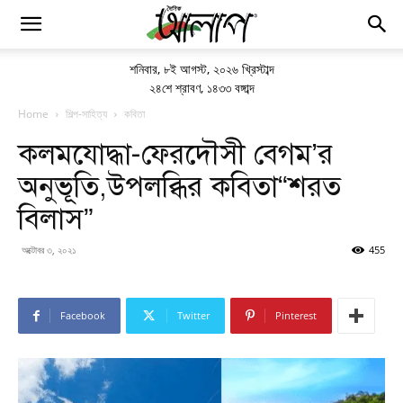
শনিবার
,
৮ই আগস্ট, ২০২৬ খ্রিস্টাব্দ
২৪শে শ্রাবণ, ১৪৩৩ বঙ্গাব্দ
Home
শিল্প-সাহিত্য
কবিতা
কলমযোদ্ধা-ফেরদৌসী বেগম’র
অনুভূতি,উপলব্ধির কবিতা“শরত
বিলাস”
অক্টোবর ৩, ২০২১
455
Facebook
Twitter
Pinterest