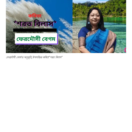
ফেরদৌসী বেগম'র অনুভূতি,উপলব্ধির কবিতা“শরত বিলাস”