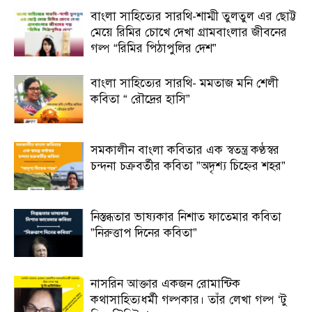
বাংলা সাহিত্যের সারথি-শাম্মী তুলতুল এর ছোট্ট
মেয়ে রিমির চোখে দেখা গ্রামবাংলার জীবনের
গল্প “রিমির পিঠাপুলির দেশ”
বাংলা সাহিত্যের সারথি- মমতাজ মনি শেলী
কবিতা “ রৌদ্রের হাসি”
সমকালীন বাংলা কবিতার এক স্বতন্ত্র কণ্ঠস্বর
চন্দনা চক্রবর্তীর কবিতা ”অদৃশ্য চিহ্নের শহর”
নিস্তব্ধতার ভাষ্যকার নিশাত ফাতেমার কবিতা
”নিরুত্তাপ দিনের কবিতা”
নাসরিন আক্তার একজন রোমান্টিক
কথাসাহিত্যধর্মী গল্পকার। তাঁর লেখা গল্প ‘টু