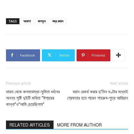
TAGS
আকাশ!
কাশফুল
শুভ্র রুমাল
Facebook
Twitter
Pinterest
Previous article
Next article
ভারত থেকে কলমযোদ্ধা-সুমিতা বর্ধনের
বয়ান রেকর্ড করার দু’তিন ঘণ্টার মধ্যেই
অনন্য সৃষ্টি দুইটি কবিতা “ঈশ্বরের
গ্রেফতার হতে পারেন শাহরুখ-পুত্র আরিয়ান
কান্না”ও“আমি চেয়েছিলাম”
RELATED ARTICLES
MORE FROM AUTHOR