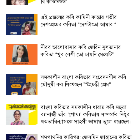
বি কন্টিনিউড’
এই প্রজন্মের কবি কামিনী কান্তার গভীর
দেশপ্রেমের কবিতা “দেশটাতো আমার “
নীরব ভালোবাসার কবি জেরিন সুলতানার
কবিতা “খুব বেশী তো চায়নি মেয়েটি”
সমকালীন বাংলা কবিতার সংবেদনশীল কবি
মৌসুমী কর লিখেছেন ”“হৈমন্তী প্রেম”
বাংলা কবিতার সমকালীন ধারায় কবি মহুয়া
ব্যানার্জী তাঁর ‘পোষ্য’ কবিতায় সম্পর্কের নিষ্ঠুর
ক্ষমতাবিন্যাসকে সাহসী ভাষায় তুলে ধরেছেন।
শব্দগাথনির কারিগর: জেসমিন জাহানের কবিতা