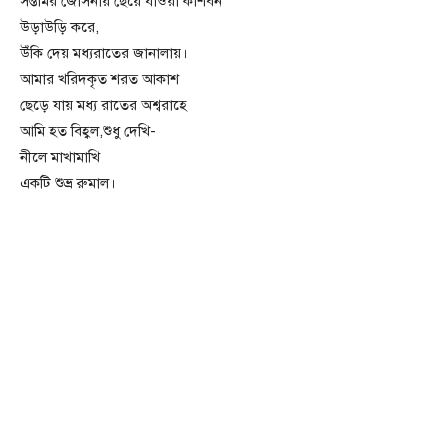
সপ্তমির জোসনায় ছেয়ে যাওয়া কাশবন
উড়াউড়ি করে,
উঁকি দেয় মধ্যরাতের জানালায়।
আমার খরিদকৃত শরত আকাশ
ছেড়ে যায় মধ্য রাতের অশ্বরাহে
আমি হত বিহ্বল,শুধু দেখি-
নীলে মাখামাখি
একটি শুভ্র রুমাল।