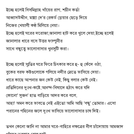
ইচ্ছে হলেই বিসমিল্লাহ খাঁয়ের রাগ, শচীন কর্তা
আব্বাসউদ্দীন, মান্না দে’র রেকর্ড প্লেয়ার ছেড়ে দিয়ে
নিজের খেয়ালী কণ্ঠ মিলিয়ে নেয়া।
ইচ্ছে হলেই ঘরের দরোজা,জানালা হাট করে খুলে দেয়া,ইচ্ছে হলেই
জানালার ধারে বসে উত্তর ফাল্গুনীর
সাথে বন্ধুত্বে ভালোবাসার খুনসুটি করা।
ইচ্ছে হলেই স্মৃতির ঘরে ফিরে চিৎকার করে হু- হু কেঁদে ওঠা,
বুকের বরফ কষ্টগুলোকে গলিয়ে নদীর স্রেতে ভাসিয়ে দেয়া।
ধারে কাছে আপনার জন কেউ নেই, কিছু বলার কেউ নেই।
প্রতিদিনের দুঃখ-কষ্টে,আনন্দ-বিষাদে হঠাৎ করে যদি
কোনো’ সুজন’ হাত বাড়িয়ে আদর করে বলে,
আহা! অমন করে ভাবতে নেই এইতো আমি আছি ‘বন্ধু’ তোমার। এসো
পরানের গহিনের জলে দুঃখ ভাসিয়ে ভালোবাসার চাষ দিই।
তখন কেনো জানি না আমার ঘরে-বাহিরে নক্ষত্রের নীল চাঁদোয়ায় আমজাদ