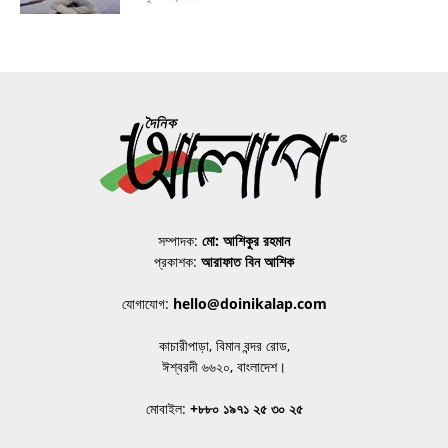
সম্পাদক:
মো: আশিকুর রহমান
প্রকাশক:
আরাফাত বিন আশিক
যোগাযোগ:
hello@doinikalap.com
কাচারীপাড়া, বিমান বন্দর রোড,
ঈশ্বরদী ৬৬২০, বাংলাদেশ।
মোবাইল:
+৮৮০ ১৯৭১ ২৫ ৩০ ২৫