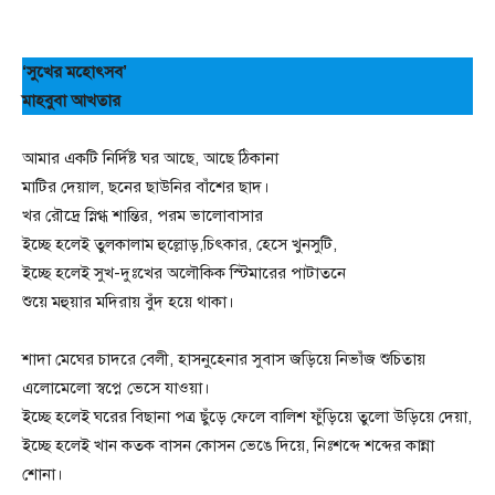
‘সুখের মহোৎসব’
মাহবুবা আখতার
আমার একটি নির্দিষ্ট ঘর আছে, আছে ঠিকানা
মাটির দেয়াল, ছনের ছাউনির বাঁশের ছাদ।
খর রৌদ্রে স্নিগ্ধ শান্তির, পরম ভালোবাসার
ইচ্ছে হলেই তুলকালাম হুল্লোড়,চিৎকার, হেসে খুনসুটি,
ইচ্ছে হলেই সুখ-দুঃখের অলৌকিক স্টিমারের পাটাতনে
শুয়ে মহুয়ার মদিরায় বুঁদ হয়ে থাকা।
শাদা মেঘের চাদরে বেলী, হাসনুহেনার সুবাস জড়িয়ে নিভাঁজ শুচিতায়
এলোমেলো স্বপ্নে ভেসে যাওয়া।
ইচ্ছে হলেই ঘরের বিছানা পত্র ছুঁড়ে ফেলে বালিশ ফুঁড়িয়ে তুলো উড়িয়ে দেয়া,
ইচ্ছে হলেই খান কতক বাসন কোসন ভেঙে দিয়ে, নিঃশব্দে শব্দের কান্না
শোনা।