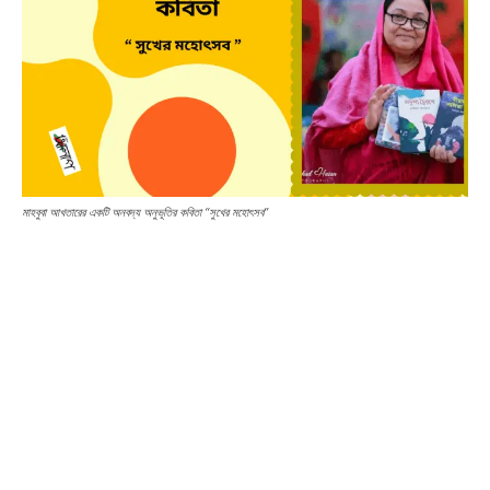
মাহবুবা আখতারের একটি অনবদ্য অনুভূতির কবিতা “সুখের মহোৎসব’’