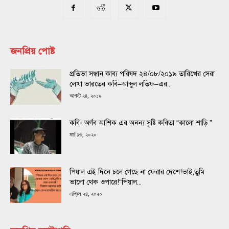
জনপ্রিয় পোষ্ট
প্রতিভা সন্ধান কাব্য পরিষদ ২৪/০৮/২০১৯ তারিখের সেরা
লেখা ভারতের কবি–আব্দুল লতিফ–এর...
আগস্ট ২৪, ২০১৯
কবি- অর্ণব আশিক এর অনন্য সৃষ্টি কবিতা “কালো শাড়ি ”
মার্চ ১৩, ২০২০
পিয়াল এই দিনে চলে গেছে না ফেরার দেশে!ভাই,তুমি
ভালো থেক ওপারে!“পিয়াল...
এপ্রিল ২৪, ২০২০