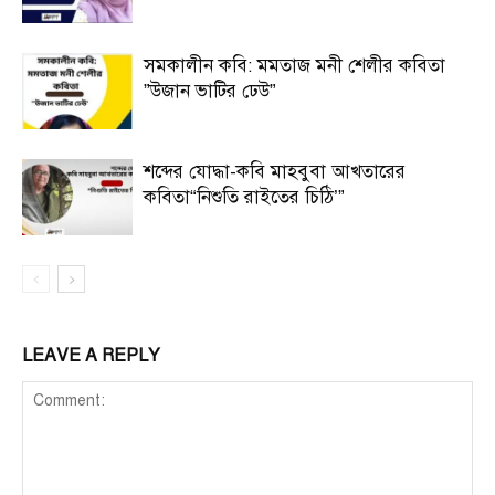
সমকালীন কবি: মমতাজ মনী শেলীর কবিতা
”উজান ভাটির ঢেউ”
শব্দের যোদ্ধা-কবি মাহবুবা আখতারের
কবিতা“নিশুতি রাইতের চিঠি’”
LEAVE A REPLY