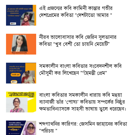
এই প্রজন্মের কবি কামিনী কান্তার গভীর
দেশপ্রেমের কবিতা “দেশটাতো আমার “
নীরব ভালোবাসার কবি জেরিন সুলতানার
কবিতা “খুব বেশী তো চায়নি মেয়েটি”
সমকালীন বাংলা কবিতার সংবেদনশীল কবি
মৌসুমী কর লিখেছেন ”“হৈমন্তী প্রেম”
বাংলা কবিতার সমকালীন ধারায় কবি মহুয়া
ব্যানার্জী তাঁর ‘পোষ্য’ কবিতায় সম্পর্কের নিষ্ঠুর
ক্ষমতাবিন্যাসকে সাহসী ভাষায় তুলে ধরেছেন।
শব্দগাথনির কারিগর: জেসমিন জাহানের কবিতা
”পরিচয় ”