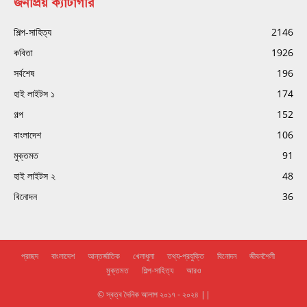
জনপ্রিয় ক্যাটাগরি
শিল্প-সাহিত্য
2146
কবিতা
1926
সর্বশেষ
196
হাই লাইটস ১
174
গল্প
152
বাংলাদেশ
106
মুক্তমত
91
হাই লাইটস ২
48
বিনোদন
36
প্রচ্ছদ
বাংলাদেশ
আন্তর্জাতিক
খেলাধুলা
তথ্য-প্রযুক্তি
বিনোদন
জীবনশৈলী
মুক্তমত
শিল্প-সাহিত্য
আরও
© স্বত্ব দৈনিক আলাপ ২০১৭ - ২০২৪ ||