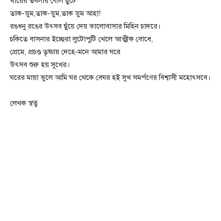
খাঁয়ের তবলার বোল ছুটে
তাক-ডুম,তাক-ডুম,তাক ডুম আহা!
রঙধনু রঙের উৎসব ছুঁয়ে দেয় ভালোবাসার মিহিন চাদরে।
চকিতে বাসনার ইচ্ছেরা লুটোপুটি খেলে আত্মীক বোধে,
প্রেমে, প্রচণ্ড তৃষ্ণায় দেহে-মনে আমার ঘরে
উৎসব শুরু হয় সুখের।
ঘরের মায়া ভুলে আমি ঘর থেকে বেঘর হই সুখ সমর্পণের বিশ্বাসী মহোৎসবে।
লেখক স্বত্ব