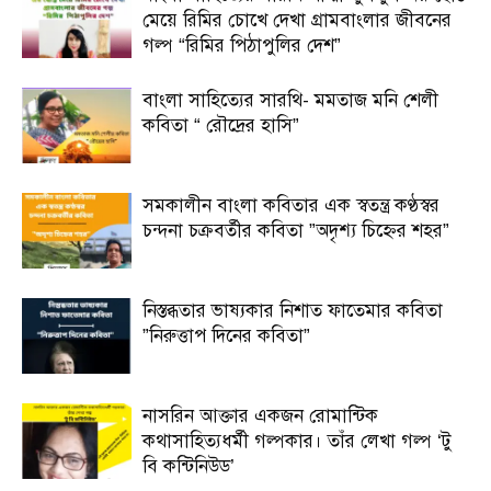
মেয়ে রিমির চোখে দেখা গ্রামবাংলার জীবনের
গল্প “রিমির পিঠাপুলির দেশ”
বাংলা সাহিত্যের সারথি- মমতাজ মনি শেলী
কবিতা “ রৌদ্রের হাসি”
সমকালীন বাংলা কবিতার এক স্বতন্ত্র কণ্ঠস্বর
চন্দনা চক্রবর্তীর কবিতা ”অদৃশ্য চিহ্নের শহর”
নিস্তব্ধতার ভাষ্যকার নিশাত ফাতেমার কবিতা
”নিরুত্তাপ দিনের কবিতা”
নাসরিন আক্তার একজন রোমান্টিক
কথাসাহিত্যধর্মী গল্পকার। তাঁর লেখা গল্প ‘টু
বি কন্টিনিউড’