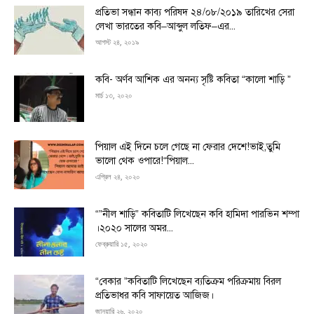
প্রতিভা সন্ধান কাব্য পরিষদ ২৪/০৮/২০১৯ তারিখের সেরা
লেখা ভারতের কবি–আব্দুল লতিফ–এর...
আগস্ট ২৪, ২০১৯
কবি- অর্ণব আশিক এর অনন্য সৃষ্টি কবিতা “কালো শাড়ি ”
মার্চ ১৩, ২০২০
পিয়াল এই দিনে চলে গেছে না ফেরার দেশে!ভাই,তুমি
ভালো থেক ওপারে!“পিয়াল...
এপ্রিল ২৪, ২০২০
“”নীল শাড়ি” কবিতাটি লিখেছেন কবি হামিদা পারভিন শম্পা
।২০২০ সালের অমর...
ফেব্রুয়ারি ১৫, ২০২০
“বেকার ”কবিতাটি লিখেছেন ব্যতিক্রম পরিক্রমায় বিরল
প্রতিভাধর কবি সাফায়েত আজিজ।
জানুয়ারি ২৬, ২০২০