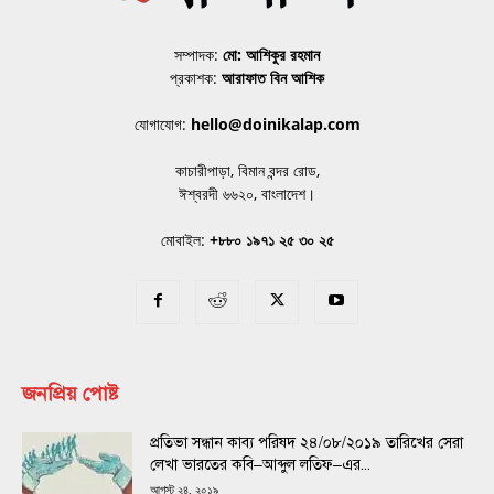
সম্পাদক:
মো: আশিকুর রহমান
প্রকাশক:
আরাফাত বিন আশিক
যোগাযোগ:
hello@doinikalap.com
কাচারীপাড়া, বিমান বন্দর রোড,
ঈশ্বরদী ৬৬২০, বাংলাদেশ।
মোবাইল:
+৮৮০ ১৯৭১ ২৫ ৩০ ২৫
জনপ্রিয় পোষ্ট
প্রতিভা সন্ধান কাব্য পরিষদ ২৪/০৮/২০১৯ তারিখের সেরা
লেখা ভারতের কবি–আব্দুল লতিফ–এর...
আগস্ট ২৪, ২০১৯