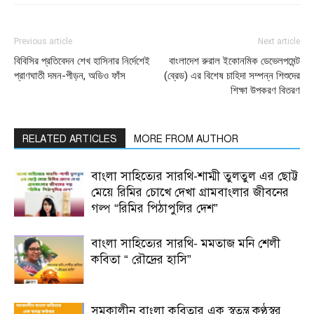
Previous article
Next article
বিবিসির প্রতিবেদন শেখ হাসিনার নির্দেশেই
বাংলাদেশ রুরাল ইকোনমিক ডেভেলপমেন্ট
প্রাণঘাতী দমন-পীড়ন, অডিও ফাঁস
(ব্রেড) এর বিশেষ চাহিদা সম্পন্ন শিশুদের
শিক্ষা উপকরণ বিতরণ
RELATED ARTICLES
MORE FROM AUTHOR
বাংলা সাহিত্যের সারথি-শাম্মী তুলতুল এর ছোট্ট
মেয়ে রিমির চোখে দেখা গ্রামবাংলার জীবনের
গল্প “রিমির পিঠাপুলির দেশ”
বাংলা সাহিত্যের সারথি- মমতাজ মনি শেলী
কবিতা “ রৌদ্রের হাসি”
সমকালীন বাংলা কবিতার এক স্বতন্ত্র কণ্ঠস্বর