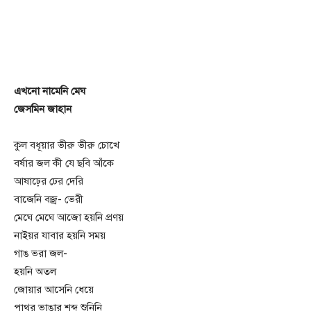
এখনো নামেনি মেঘ
জেসমিন জাহান
কুল বধূয়ার ভীরু ভীরু চোখে
বর্ষার জল কী যে ছবি আঁকে
আষাঢ়ের ঢের দেরি
বাজেনি বজ্র- ভেরী
মেঘে মেঘে আজো হয়নি প্রণয়
নাইয়র যাবার হয়নি সময়
গাঙ ভরা জল-
হয়নি অতল
জোয়ার আসেনি ধেয়ে
পাথর ভাঙার শব্দ শুনিনি