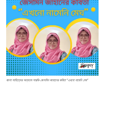
বাংলা সাহিত্যের অন্যতম সারথি-জেসমিন জাহানের কবিতা ‘’এখনো নামেনি মেঘ’’