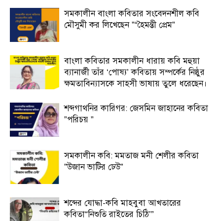
সমকালীন বাংলা কবিতার সংবেদনশীল কবি
মৌসুমী কর লিখেছেন ”“হৈমন্তী প্রেম”
বাংলা কবিতার সমকালীন ধারায় কবি মহুয়া
ব্যানার্জী তাঁর ‘পোষ্য’ কবিতায় সম্পর্কের নিষ্ঠুর
ক্ষমতাবিন্যাসকে সাহসী ভাষায় তুলে ধরেছেন।
শব্দগাথনির কারিগর: জেসমিন জাহানের কবিতা
”পরিচয় ”
সমকালীন কবি: মমতাজ মনী শেলীর কবিতা
”উজান ভাটির ঢেউ”
শব্দের যোদ্ধা-কবি মাহবুবা আখতারের
কবিতা“নিশুতি রাইতের চিঠি’”