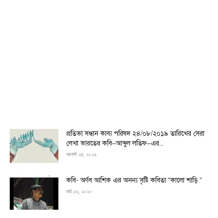
প্রতিভা সন্ধান কাব্য পরিষদ ২৪/০৮/২০১৯ তারিখের সেরা
লেখা ভারতের কবি–আব্দুল লতিফ–এর...
আগস্ট ২৪, ২০১৯
কবি- অর্ণব আশিক এর অনন্য সৃষ্টি কবিতা “কালো শাড়ি ”
মার্চ ১৩, ২০২০