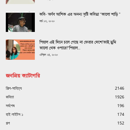
কবি- অর্ণব আশিক এর অনন্য সৃষ্টি কবিতা “কালো শাড়ি ”
মার্চ ১৩, ২০২০
পিয়াল এই দিনে চলে গেছে না ফেরার দেশে!ভাই,তুমি
ভালো থেক ওপারে!“পিয়াল...
এপ্রিল ২৪, ২০২০
জনপ্রিয় ক্যাটাগরি
শিল্প-সাহিত্য
2146
কবিতা
1926
সর্বশেষ
196
হাই লাইটস ১
174
গল্প
152