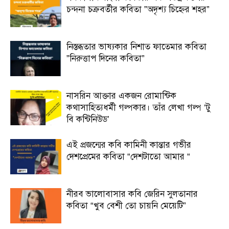
চন্দনা চক্রবর্তীর কবিতা ”অদৃশ্য চিহ্নের শহর”
নিস্তব্ধতার ভাষ্যকার নিশাত ফাতেমার কবিতা
”নিরুত্তাপ দিনের কবিতা”
নাসরিন আক্তার একজন রোমান্টিক
কথাসাহিত্যধর্মী গল্পকার। তাঁর লেখা গল্প ‘টু
বি কন্টিনিউড’
এই প্রজন্মের কবি কামিনী কান্তার গভীর
দেশপ্রেমের কবিতা “দেশটাতো আমার “
নীরব ভালোবাসার কবি জেরিন সুলতানার
কবিতা “খুব বেশী তো চায়নি মেয়েটি”