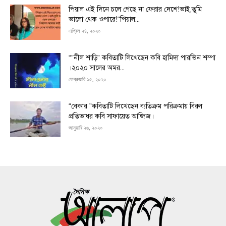
পিয়াল এই দিনে চলে গেছে না ফেরার দেশে!ভাই,তুমি
ভালো থেক ওপারে!“পিয়াল...
এপ্রিল ২৪, ২০২০
“”নীল শাড়ি” কবিতাটি লিখেছেন কবি হামিদা পারভিন শম্পা
।২০২০ সালের অমর...
ফেব্রুয়ারি ১৫, ২০২০
“বেকার ”কবিতাটি লিখেছেন ব্যতিক্রম পরিক্রমায় বিরল
প্রতিভাধর কবি সাফায়েত আজিজ।
জানুয়ারি ২৬, ২০২০