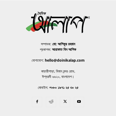
সম্পাদক:
মো: আশিকুর রহমান
প্রকাশক:
আরাফাত বিন আশিক
যোগাযোগ:
hello@doinikalap.com
কাচারীপাড়া, বিমান বন্দর রোড,
ঈশ্বরদী ৬৬২০, বাংলাদেশ।
মোবাইল:
+৮৮০ ১৯৭১ ২৫ ৩০ ২৫