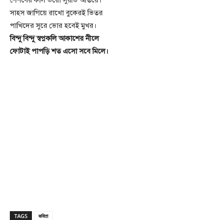
শৈশবের কাল ভরো সুরভি আতরে।
সাহস জাগিয়ে রাখো বুকেরই ভিতর
পাখিদের সুরে ভোর হবেই মুখর।
বিন্দু বিন্দু স্বপ্নকলি আকাশের নীলে
ফোটাই পাপড়ি শত এসো সবে মিলে।
TAGS
কবিতা