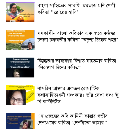
বাংলা সাহিত্যের সারথি- মমতাজ মনি শেলী
কবিতা “ রৌদ্রের হাসি”
সমকালীন বাংলা কবিতার এক স্বতন্ত্র কণ্ঠস্বর
চন্দনা চক্রবর্তীর কবিতা ”অদৃশ্য চিহ্নের শহর”
নিস্তব্ধতার ভাষ্যকার নিশাত ফাতেমার কবিতা
”নিরুত্তাপ দিনের কবিতা”
নাসরিন আক্তার একজন রোমান্টিক
কথাসাহিত্যধর্মী গল্পকার। তাঁর লেখা গল্প ‘টু
বি কন্টিনিউড’
এই প্রজন্মের কবি কামিনী কান্তার গভীর
দেশপ্রেমের কবিতা “দেশটাতো আমার “