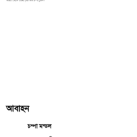
ভারত থেকে তারুণ্যের কবি চম্পা মন্ডল
আবাহন
চম্পা মন্ডল