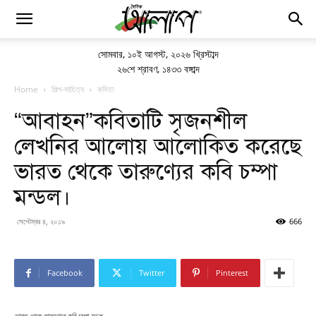
সোমবার
,
১০ই আগস্ট, ২০২৬ খ্রিস্টাব্দ
২৬শে শ্রাবণ, ১৪৩৩ বঙ্গাব্দ
Home
শিল্প-সাহিত্য
কবিতা
“আবাহন”কবিতাটি সৃজনশীল
লেখনির আলোয় আলোকিত করেছে
ভারত থেকে তারুণ্যের কবি চম্পা
মন্ডল।
সেপ্টেম্বর ৪, ২০১৯
666
Facebook
Twitter
Pinterest