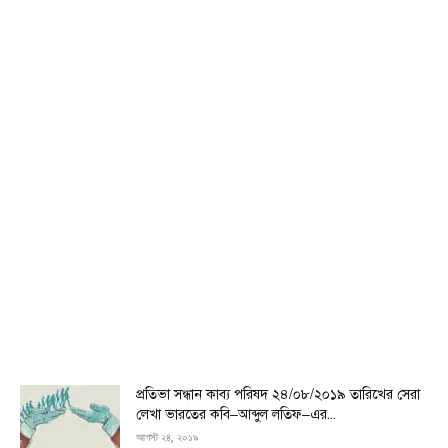
প্রতিভা সন্ধান কাব্য পরিষদ ২৪/০৮/২০১৯ তারিখের সেরা
লেখা ভারতের কবি–আব্দুল লতিফ–এর...
আগস্ট ২৪, ২০১৯