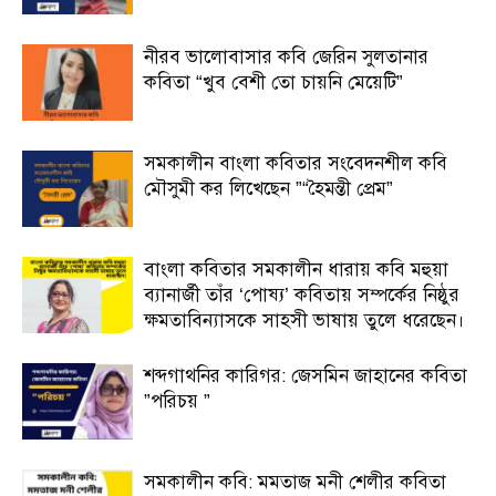
নীরব ভালোবাসার কবি জেরিন সুলতানার
কবিতা “খুব বেশী তো চায়নি মেয়েটি”
সমকালীন বাংলা কবিতার সংবেদনশীল কবি
মৌসুমী কর লিখেছেন ”“হৈমন্তী প্রেম”
বাংলা কবিতার সমকালীন ধারায় কবি মহুয়া
ব্যানার্জী তাঁর ‘পোষ্য’ কবিতায় সম্পর্কের নিষ্ঠুর
ক্ষমতাবিন্যাসকে সাহসী ভাষায় তুলে ধরেছেন।
শব্দগাথনির কারিগর: জেসমিন জাহানের কবিতা
”পরিচয় ”
সমকালীন কবি: মমতাজ মনী শেলীর কবিতা