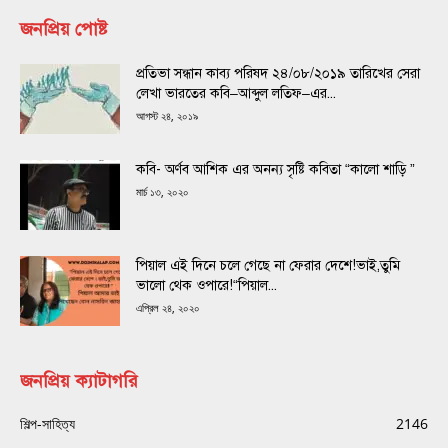
জনপ্রিয় পোষ্ট
প্রতিভা সন্ধান কাব্য পরিষদ ২৪/০৮/২০১৯ তারিখের সেরা
লেখা ভারতের কবি–আব্দুল লতিফ–এর...
আগস্ট ২৪, ২০১৯
কবি- অর্ণব আশিক এর অনন্য সৃষ্টি কবিতা “কালো শাড়ি ”
মার্চ ১৩, ২০২০
পিয়াল এই দিনে চলে গেছে না ফেরার দেশে!ভাই,তুমি
ভালো থেক ওপারে!“পিয়াল...
এপ্রিল ২৪, ২০২০
জনপ্রিয় ক্যাটাগরি
শিল্প-সাহিত্য
2146