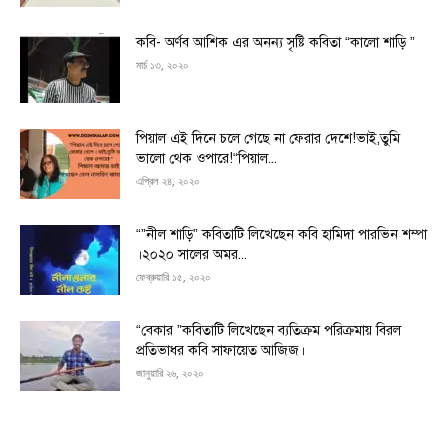
কবি- অর্ণব আশিক এর অনন্য সৃষ্টি কবিতা “কালো শাড়ি ”
মার্চ ১৩, ২০২০
পিয়াল এই দিনে চলে গেছে না ফেরার দেশে!ভাই,তুমি
ভালো থেক ওপারে!“পিয়াল...
এপ্রিল ২৪, ২০২০
“”নীল শাড়ি” কবিতাটি লিখেছেন কবি হামিদা পারভিন শম্পা
।২০২০ সালের অমর...
ফেব্রুয়ারি ১৫, ২০২০
“বেকার ”কবিতাটি লিখেছেন ব্যতিক্রম পরিক্রমায় বিরল
প্রতিভাধর কবি সাফায়েত আজিজ।
জানুয়ারি ২৬, ২০২০