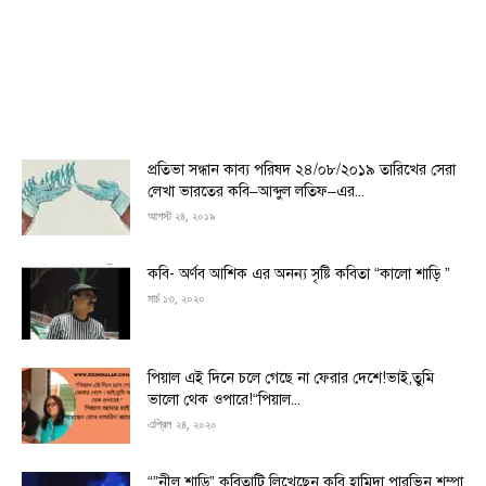
প্রতিভা সন্ধান কাব্য পরিষদ ২৪/০৮/২০১৯ তারিখের সেরা
লেখা ভারতের কবি–আব্দুল লতিফ–এর...
আগস্ট ২৪, ২০১৯
কবি- অর্ণব আশিক এর অনন্য সৃষ্টি কবিতা “কালো শাড়ি ”
মার্চ ১৩, ২০২০
পিয়াল এই দিনে চলে গেছে না ফেরার দেশে!ভাই,তুমি
ভালো থেক ওপারে!“পিয়াল...
এপ্রিল ২৪, ২০২০
“”নীল শাড়ি” কবিতাটি লিখেছেন কবি হামিদা পারভিন শম্পা