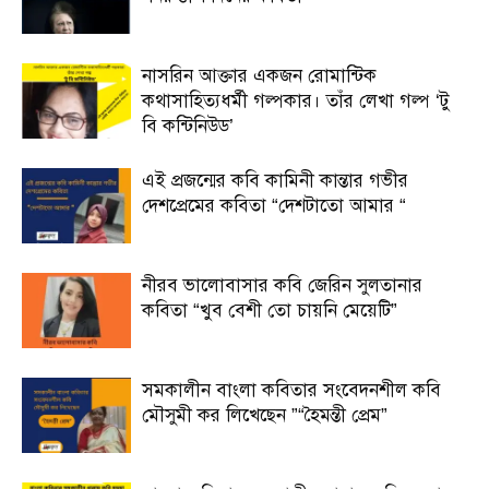
নাসরিন আক্তার একজন রোমান্টিক
কথাসাহিত্যধর্মী গল্পকার। তাঁর লেখা গল্প ‘টু
বি কন্টিনিউড’
এই প্রজন্মের কবি কামিনী কান্তার গভীর
দেশপ্রেমের কবিতা “দেশটাতো আমার “
নীরব ভালোবাসার কবি জেরিন সুলতানার
কবিতা “খুব বেশী তো চায়নি মেয়েটি”
সমকালীন বাংলা কবিতার সংবেদনশীল কবি
মৌসুমী কর লিখেছেন ”“হৈমন্তী প্রেম”