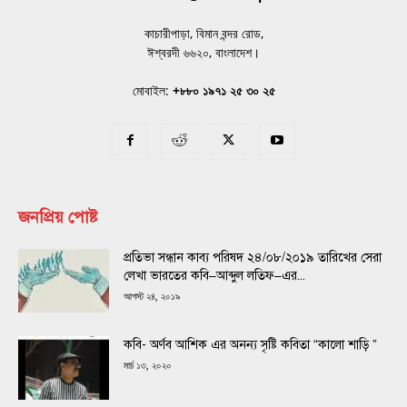
কাচারীপাড়া, বিমান বন্দর রোড,
ঈশ্বরদী ৬৬২০, বাংলাদেশ।
মোবাইল:
+৮৮০ ১৯৭১ ২৫ ৩০ ২৫
জনপ্রিয় পোষ্ট
প্রতিভা সন্ধান কাব্য পরিষদ ২৪/০৮/২০১৯ তারিখের সেরা
লেখা ভারতের কবি–আব্দুল লতিফ–এর...
আগস্ট ২৪, ২০১৯
কবি- অর্ণব আশিক এর অনন্য সৃষ্টি কবিতা “কালো শাড়ি ”
মার্চ ১৩, ২০২০