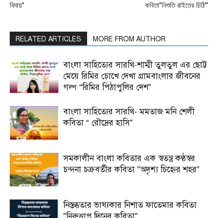
বিদায়”
কবিতা“নিশুতি রাইতের চিঠি’”
RELATED ARTICLES
MORE FROM AUTHOR
বাংলা সাহিত্যের সারথি-শাম্মী তুলতুল এর ছোট্ট
মেয়ে রিমির চোখে দেখা গ্রামবাংলার জীবনের
গল্প “রিমির পিঠাপুলির দেশ”
বাংলা সাহিত্যের সারথি- মমতাজ মনি শেলী
কবিতা “ রৌদ্রের হাসি”
সমকালীন বাংলা কবিতার এক স্বতন্ত্র কণ্ঠস্বর
চন্দনা চক্রবর্তীর কবিতা ”অদৃশ্য চিহ্নের শহর”
নিস্তব্ধতার ভাষ্যকার নিশাত ফাতেমার কবিতা
”নিরুত্তাপ দিনের কবিতা”