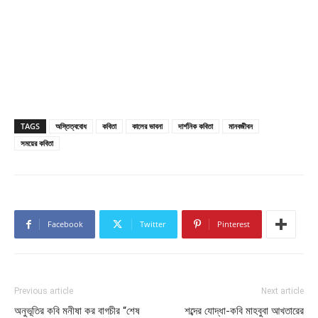
TAGS
অস্তিত্ববোধ
কবিতা
কালের ভাবনা
দার্শনিক কবিতা
মানবজীবন
সময়ের কবিতা
Facebook
Twitter
Pinterest
Previous article
Next article
অনুভূতির কবি মনীষা কর বাগচীর “শেষ
শব্দের যোদ্ধা-কবি মাহবুবা আখতারের