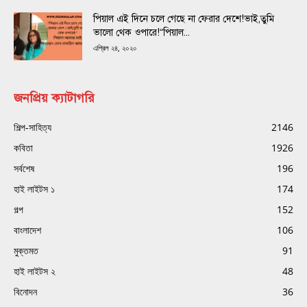
পিয়াল এই দিনে চলে গেছে না ফেরার দেশে!ভাই,তুমি
ভালো থেক ওপারে!“পিয়াল...
এপ্রিল ২৪, ২০২০
জনপ্রিয় ক্যাটাগরি
শিল্প-সাহিত্য
2146
কবিতা
1926
সর্বশেষ
196
হাই লাইটস ১
174
গল্প
152
বাংলাদেশ
106
মুক্তমত
91
হাই লাইটস ২
48
বিনোদন
36