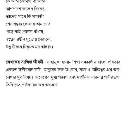
কে আমি কোথায় বা আমি
আশপাশে কাদের বিচরণ,
তাদের সাথে কি সম্পর্ক?
শেষ গন্তব্য কোথায় আমাদের,
পড়ে যাই গোলক ধাঁধায়,
স্বপ্নের রঙীন সুতোয় ঘেরানো,
শুধু নীরবে নিভৃতে মন কাঁদায়।
লেখকের সংক্ষিপ্ত জীবনী
– সাহানুকা হাসান শিখা সমকালীন বাংলা কবিতার
একজন উদীয়মান কবি। মানুষের অন্তর্গত বোধ, সময় ও অস্তিত্বের প্রশ্ন তার
লেখার মূল বিষয়। আবেগের সূক্ষ্ম প্রকাশ এবং দার্শনিক ভাবনার গভীরতায়
তিনি দ্রুত পাঠক-মন জয় করছেন।