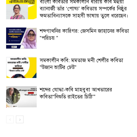
বাংলা কবিতার সমকালীন ধারায় কবি মহুয়া
ব্যানার্জী তাঁর ‘পোষ্য’ কবিতায় সম্পর্কের নিষ্ঠুর
ক্ষমতাবিন্যাসকে সাহসী ভাষায় তুলে ধরেছেন।
শব্দগাথনির কারিগর: জেসমিন জাহানের কবিতা
”পরিচয় ”
সমকালীন কবি: মমতাজ মনী শেলীর কবিতা
”উজান ভাটির ঢেউ”
শব্দের যোদ্ধা-কবি মাহবুবা আখতারের
কবিতা“নিশুতি রাইতের চিঠি’”