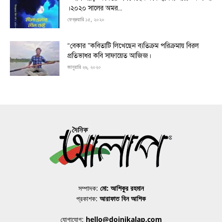
।২০২০ সালের অমর...
ফেব্রুয়ারি ১৫, ২০২০
“বেকার ”কবিতাটি লিখেছেন ব্যতিক্রম পরিক্রমায় বিরল
প্রতিভাধর কবি সাফায়েত আজিজ।
জানুয়ারি ২৬, ২০২০
সম্পাদক:
মো: আশিকুর রহমান
প্রকাশক:
আরাফাত বিন আশিক
যোগাযোগ:
hello@doinikalap.com