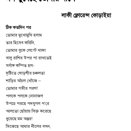
লাকী ফ্লোরেন্স কোড়াইয়া
ঠিক কতদিন পর
তোমার মুখোমুখি হলাম
তার হিসেব করিনি,
তোমার বুকে লেপ্টে থাকা
বালু রাশির উপর পা রাখতেই
সর্বাঙ্গ কম্পিত হল-
দৃষ্টিতে ষোড়শীর চঞ্চলতা
শাড়ির আঁচল খোঁজে –
তোমার গভীর পরশ!
পলকে পলকে নোনাজল
উপচে পরছে পদযুগল প’রে
আলতো ছোঁয়ায় সিক্ত করেছে
ধুয়েছে মম অন্তর!
ভিজেছে আমার নীলের বসন,