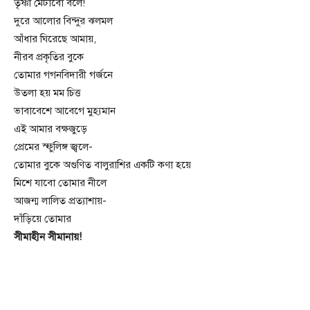
তৃষ্ণা মেটাবো বলে!
দুরে আলোর বিন্দুর ঝলমল
আঁধার ঘিরেছে আমায়,
নীরব প্রকৃতির বুকে
তোমার গগনবিদারী গর্জনে
উতলা হয় মম চিত্ত
ভাবাবেশে আবেগে মুহ্যমান
এই আমার বক্ষজুড়ে
প্রেমের স্ফুলিঙ্গ জ্বলে-
তোমার বুকে অগুণিত বালুরাশির একটি কণা হয়ে
মিশে যাবো তোমার নীলে
আজন্ম লালিত প্রত্যাশায়-
দাঁড়িয়ে তোমার
সীমাহীন সীমানায়!