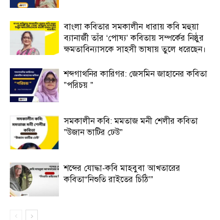
বাংলা কবিতার সমকালীন ধারায় কবি মহুয়া
ব্যানার্জী তাঁর ‘পোষ্য’ কবিতায় সম্পর্কের নিষ্ঠুর
ক্ষমতাবিন্যাসকে সাহসী ভাষায় তুলে ধরেছেন।
শব্দগাথনির কারিগর: জেসমিন জাহানের কবিতা
”পরিচয় ”
সমকালীন কবি: মমতাজ মনী শেলীর কবিতা
”উজান ভাটির ঢেউ”
শব্দের যোদ্ধা-কবি মাহবুবা আখতারের
কবিতা“নিশুতি রাইতের চিঠি’”