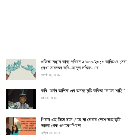
প্রতিভা সন্ধান কাব্য পরিষদ ২৪/০৮/২০১৯ তারিখের সেরা
লেখা ভারতের কবি–আব্দুল লতিফ–এর...
আগস্ট ২৪, ২০১৯
কবি- অর্ণব আশিক এর অনন্য সৃষ্টি কবিতা “কালো শাড়ি ”
মার্চ ১৩, ২০২০
পিয়াল এই দিনে চলে গেছে না ফেরার দেশে!ভাই,তুমি
ভালো থেক ওপারে!“পিয়াল...
এপ্রিল ২৪, ২০২০