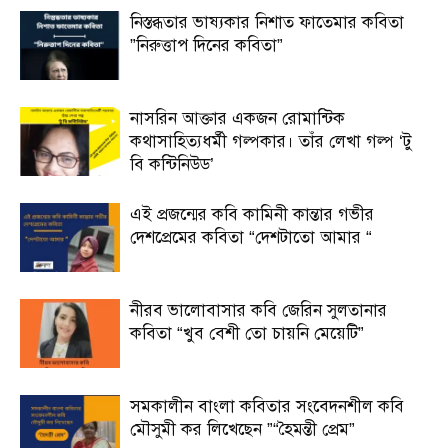
নিস্তব্ধতার ভাষ্যকার নিশাত ফাতেমার কবিতা
”নিরুত্তাপ দিনের কবিতা”
নাসরিন আক্তার একজন রোমান্টিক
কথাসাহিত্যধর্মী গল্পকার। তাঁর লেখা গল্প ‘টু
বি কন্টিনিউড’
এই প্রজন্মের কবি কামিনী কান্তার গভীর
দেশপ্রেমের কবিতা “দেশটাতো আমার “
নীরব ভালোবাসার কবি জেরিন সুলতানার
কবিতা “খুব বেশী তো চায়নি মেয়েটি”
সমকালীন বাংলা কবিতার সংবেদনশীল কবি
মৌসুমী কর লিখেছেন ”“হৈমন্তী প্রেম”