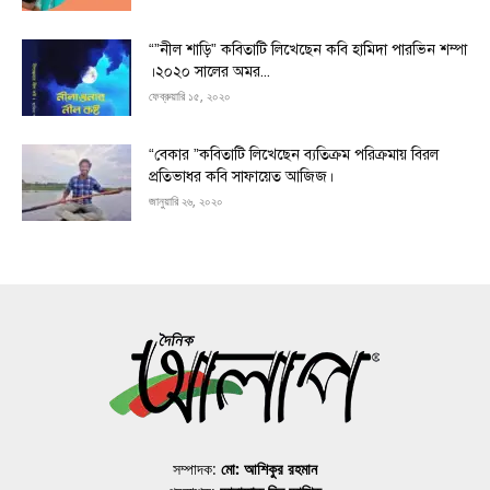
“”নীল শাড়ি” কবিতাটি লিখেছেন কবি হামিদা পারভিন শম্পা
।২০২০ সালের অমর...
ফেব্রুয়ারি ১৫, ২০২০
“বেকার ”কবিতাটি লিখেছেন ব্যতিক্রম পরিক্রমায় বিরল
প্রতিভাধর কবি সাফায়েত আজিজ।
জানুয়ারি ২৬, ২০২০
সম্পাদক:
মো: আশিকুর রহমান