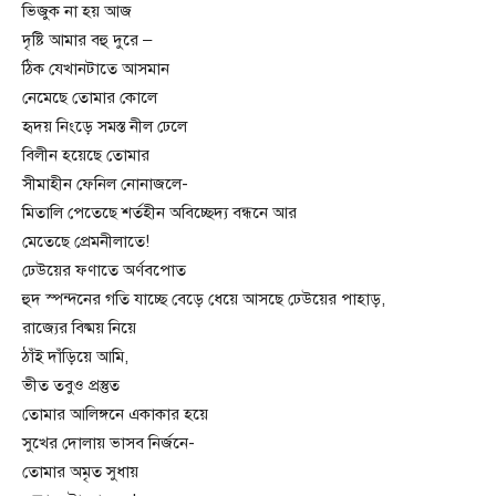
ভিজুক না হয় আজ
দৃষ্টি আমার বহু দুরে –
ঠিক যেখানটাতে আসমান
নেমেছে তোমার কোলে
হৃদয় নিংড়ে সমস্ত নীল ঢেলে
বিলীন হয়েছে তোমার
সীমাহীন ফেনিল নোনাজলে-
মিতালি পেতেছে শর্তহীন অবিচ্ছেদ্য বন্ধনে আর
মেতেছে প্রেমনীলাতে!
ঢেউয়ের ফণাতে অর্ণবপোত
হুদ স্পন্দনের গতি যাচ্ছে বেড়ে ধেয়ে আসছে ঢেউয়ের পাহাড়,
রাজ্যের বিষ্ময় নিয়ে
ঠাঁই দাঁড়িয়ে আমি,
ভীত তবুও প্রস্তুত
তোমার আলিঙ্গনে একাকার হয়ে
সুখের দোলায় ভাসব নির্জনে-
তোমার অমৃত সুধায়