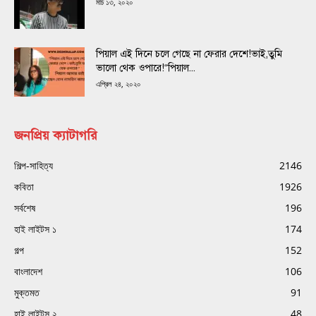
মার্চ ১৩, ২০২০
পিয়াল এই দিনে চলে গেছে না ফেরার দেশে!ভাই,তুমি
ভালো থেক ওপারে!“পিয়াল...
এপ্রিল ২৪, ২০২০
জনপ্রিয় ক্যাটাগরি
শিল্প-সাহিত্য
2146
কবিতা
1926
সর্বশেষ
196
হাই লাইটস ১
174
গল্প
152
বাংলাদেশ
106
মুক্তমত
91
হাই লাইটস ২
48