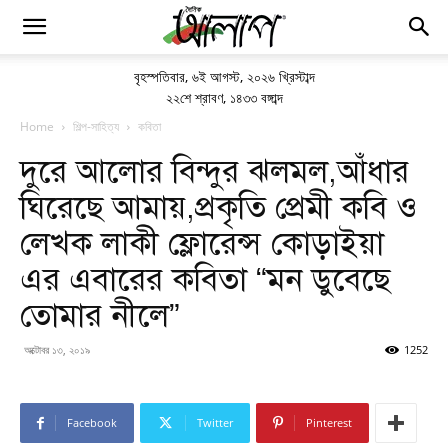
বৃহস্পতিবার
,
৬ই আগস্ট, ২০২৬ খ্রিস্টাব্দ
২২শে শ্রাবণ, ১৪৩৩ বঙ্গাব্দ
Home
শিল্প-সাহিত্য
কবিতা
দুরে আলোর বিন্দুর ঝলমল,আঁধার
ঘিরেছে আমায়,প্রকৃতি প্রেমী কবি ও
লেখক লাকী ফ্লোরেন্স কোড়াইয়া
এর এবারের কবিতা “মন ডুবেছে
তোমার নীলে”
অক্টোবর ১৩, ২০১৯
1252
Facebook
Twitter
Pinterest