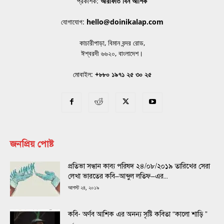
প্রকাশক:
আরাফাত বিন আশিক
যোগাযোগ:
hello@doinikalap.com
কাচারীপাড়া, বিমান বন্দর রোড,
ঈশ্বরদী ৬৬২০, বাংলাদেশ।
মোবাইল:
+৮৮০ ১৯৭১ ২৫ ৩০ ২৫
জনপ্রিয় পোষ্ট
প্রতিভা সন্ধান কাব্য পরিষদ ২৪/০৮/২০১৯ তারিখের সেরা
লেখা ভারতের কবি–আব্দুল লতিফ–এর...
আগস্ট ২৪, ২০১৯
কবি- অর্ণব আশিক এর অনন্য সৃষ্টি কবিতা “কালো শাড়ি ”