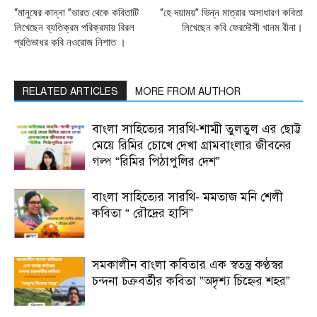
“মানুষের কান্না ”ভারত থেকে কবিতাটি
“হে দয়াময়” ভিন্ন মাত্রার অসাধারণ কবিতা
লিখেছেন ব্যতিক্রম পরিক্রমায় বিরল
লিখেছেন কবি ফেরদৌসী খানম রীনা।
প্রতিভাধর কবি নওরোজ নিশাত ।
RELATED ARTICLES
MORE FROM AUTHOR
বাংলা সাহিত্যের সারথি-শাম্মী তুলতুল এর ছোট্ট
মেয়ে রিমির চোখে দেখা গ্রামবাংলার জীবনের
গল্প “রিমির পিঠাপুলির দেশ”
বাংলা সাহিত্যের সারথি- মমতাজ মনি শেলী
কবিতা “ রৌদ্রের হাসি”
সমকালীন বাংলা কবিতার এক স্বতন্ত্র কণ্ঠস্বর
চন্দনা চক্রবর্তীর কবিতা ”অদৃশ্য চিহ্নের শহর”