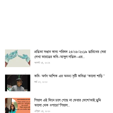
প্রতিভা সন্ধান কাব্য পরিষদ ২৪/০৮/২০১৯ তারিখের সেরা
লেখা ভারতের কবি–আব্দুল লতিফ–এর...
আগস্ট ২৪, ২০১৯
কবি- অর্ণব আশিক এর অনন্য সৃষ্টি কবিতা “কালো শাড়ি ”
মার্চ ১৩, ২০২০
পিয়াল এই দিনে চলে গেছে না ফেরার দেশে!ভাই,তুমি
ভালো থেক ওপারে!“পিয়াল...
এপ্রিল ২৪, ২০২০