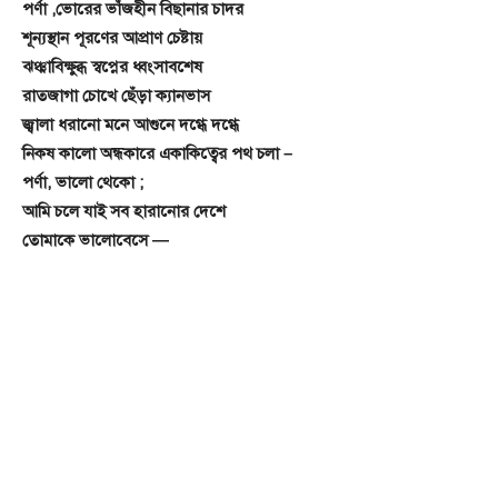
পর্ণা ,ভোরের ভাঁজহীন বিছানার চাদর
শূন্যস্থান পূরণের আপ্রাণ চেষ্টায়
ঝঞ্ঝাবিক্ষুব্ধ স্বপ্নের ধ্বংসাবশেষ
রাতজাগা চোখে ছেঁড়া ক্যানভাস
জ্বালা ধরানো মনে আগুনে দগ্ধে দগ্ধে
নিকষ কালো অন্ধকারে একাকিত্বের পথ চলা –
পর্ণা, ভালো থেকো ;
আমি চলে যাই সব হারানোর দেশে
তোমাকে ভালোবেসে —