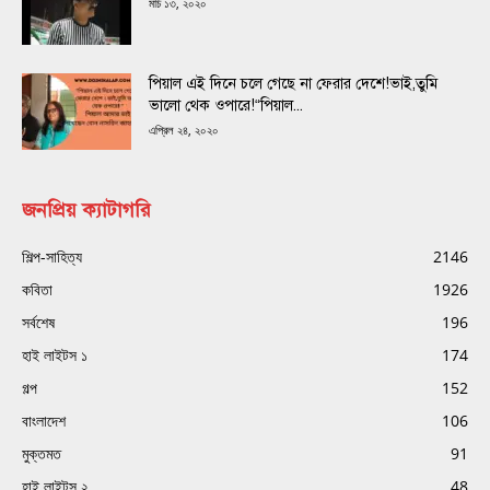
মার্চ ১৩, ২০২০
পিয়াল এই দিনে চলে গেছে না ফেরার দেশে!ভাই,তুমি
ভালো থেক ওপারে!“পিয়াল...
এপ্রিল ২৪, ২০২০
জনপ্রিয় ক্যাটাগরি
শিল্প-সাহিত্য
2146
কবিতা
1926
সর্বশেষ
196
হাই লাইটস ১
174
গল্প
152
বাংলাদেশ
106
মুক্তমত
91
হাই লাইটস ২
48