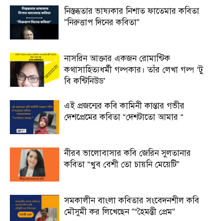
নিস্তব্ধতার ভাষ্যকার নিশাত ফাতেমার কবিতা
”নিরুত্তাপ দিনের কবিতা”
নাসরিন আক্তার একজন রোমান্টিক
কথাসাহিত্যধর্মী গল্পকার। তাঁর লেখা গল্প ‘টু
বি কন্টিনিউড’
এই প্রজন্মের কবি কামিনী কান্তার গভীর
দেশপ্রেমের কবিতা “দেশটাতো আমার “
নীরব ভালোবাসার কবি জেরিন সুলতানার
কবিতা “খুব বেশী তো চায়নি মেয়েটি”
সমকালীন বাংলা কবিতার সংবেদনশীল কবি
মৌসুমী কর লিখেছেন ”“হৈমন্তী প্রেম”