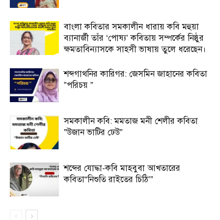
বাংলা কবিতার সমকালীন ধারায় কবি মহুয়া
ব্যানার্জী তাঁর ‘পোষ্য’ কবিতায় সম্পর্কের নিষ্ঠুর
ক্ষমতাবিন্যাসকে সাহসী ভাষায় তুলে ধরেছেন।
শব্দগাথনির কারিগর: জেসমিন জাহানের কবিতা
”পরিচয় ”
সমকালীন কবি: মমতাজ মনী শেলীর কবিতা
”উজান ভাটির ঢেউ”
শব্দের যোদ্ধা-কবি মাহবুবা আখতারের
কবিতা“নিশুতি রাইতের চিঠি’”