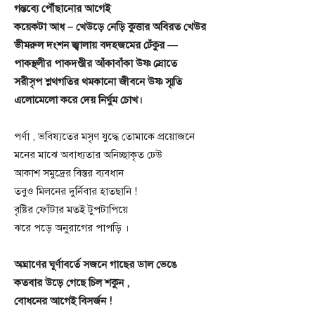
গন্তব্যে পৌঁছানোর আগেই
কয়েকটা আধ – খেউড়ে নেড়ি কুত্তার অবিরত খেউর
ভীমরুল দংশন জ্বালায় বদহজমের ঢেঁকুর —
পাকস্থলীর পাকদণ্ডীর আঁকাবাঁকা উষ্ণ স্রোতে
সরীসৃপ শ্লথগতির থমকানো জীবনে উষ্ণ স্মৃতি
এলোমেলো করে দেয় নির্ঘুম চোখ।
পর্ণা , ভবিষ্যতের মসৃণ যুদ্ধে তোমাকে প্রয়োজনে
মনের মাঝে অবাধ্যতার অনিচ্ছাকৃত ঢেউ
আকাশ সমুদ্রের বিস্তর ব্যবধান
তবুও মিলনের দুর্নিবার হাতছানি !
বৃষ্টির ফোঁটার মতই টুপটাপিয়ে
ঝরে পড়ে অনুরাগের পাপড়ি ।
অঘ্রাণের ঘূর্ণাবর্তে সজনে গাছের ডাল ভেঙে
কতবার উড়ে গেছে চিল শকুন ,
বোধনের আগেই বিসর্জন !