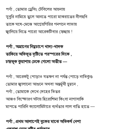
পর্ণা , তোমার ড্রেসিং টেবিলের আয়নায়
ডুবুরি নামিয়ে তুলে আনতে পারো মাঝরাতের নীলছবি
তাকে ঘষে-মেজে আগ্নেয়গিরির গনগনে লাভায়
জ্বালিয়ে নিতে পারো আরেকটিবার স্বেচ্ছায় !
পর্ণা , অঘ্রাণের নিম্নচাপে খাদ্য-খাদক
তাকিয়ে অভিভূত দৃষ্টিতে পরস্পরের দিকে ,
চন্দ্রভূক কুয়াশায় ঢেকে গেলো অতীত —
পর্ণা , আরেকটু পোড়াও যতক্ষণ না পর্যন্ত পোড়ে নাভিকুণ্ড
তোমার জ্বালানো আগুনে অথবা অন্তর্মুখী চুম্বনে ,
পর্ণা , তোমাকে দেখে দেহের ভিতর
আজও বিস্ফোরণ ঘটায় হিরোশিমা কিংবা নাগাসাকি
মাপতে পারিনি ক্যালোমিটারে ব্যর্থতার লাল বাতি হাতে —
পর্ণা , প্রথম আলাপেই বুকের মাঝে অভিকর্ষ নেশা