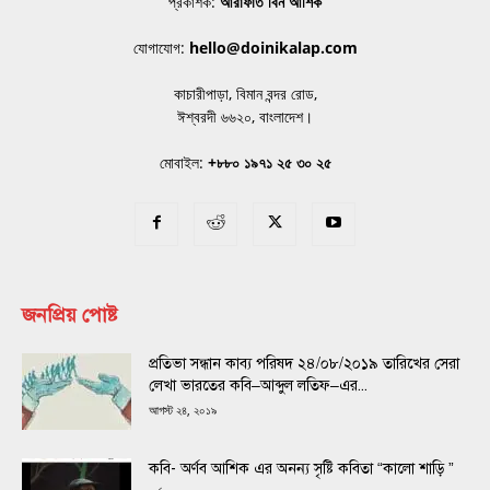
প্রকাশক:
আরাফাত বিন আশিক
যোগাযোগ:
hello@doinikalap.com
কাচারীপাড়া, বিমান বন্দর রোড,
ঈশ্বরদী ৬৬২০, বাংলাদেশ।
মোবাইল:
+৮৮০ ১৯৭১ ২৫ ৩০ ২৫
জনপ্রিয় পোষ্ট
প্রতিভা সন্ধান কাব্য পরিষদ ২৪/০৮/২০১৯ তারিখের সেরা
লেখা ভারতের কবি–আব্দুল লতিফ–এর...
আগস্ট ২৪, ২০১৯
কবি- অর্ণব আশিক এর অনন্য সৃষ্টি কবিতা “কালো শাড়ি ”