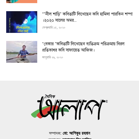
“”নীল শাড়ি” কবিতাটি লিখেছেন কবি হামিদা পারভিন শম্পা
।২০২০ সালের অমর...
ফেব্রুয়ারি ১৫, ২০২০
“বেকার ”কবিতাটি লিখেছেন ব্যতিক্রম পরিক্রমায় বিরল
প্রতিভাধর কবি সাফায়েত আজিজ।
জানুয়ারি ২৬, ২০২০
সম্পাদক:
মো: আশিকুর রহমান