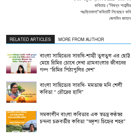
কবিতায়।“বিষন্ন শতাব্দীর
পঙক্তিমালা”কবিতাটি লিখেছেন কবি
জেসমিন জাহান
RELATED ARTICLES
MORE FROM AUTHOR
বাংলা সাহিত্যের সারথি-শাম্মী তুলতুল এর ছোট্ট
মেয়ে রিমির চোখে দেখা গ্রামবাংলার জীবনের
গল্প “রিমির পিঠাপুলির দেশ”
বাংলা সাহিত্যের সারথি- মমতাজ মনি শেলী
কবিতা “ রৌদ্রের হাসি”
সমকালীন বাংলা কবিতার এক স্বতন্ত্র কণ্ঠস্বর
চন্দনা চক্রবর্তীর কবিতা ”অদৃশ্য চিহ্নের শহর”