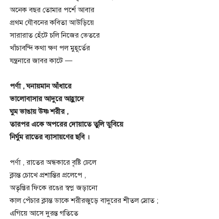
অনেক বছর তোমার পর্শে আবার
প্রথম যৌবনের কবিতা আউড়িয়ে
সারারাত হেঁটে চলি নিজের ভেতরে
খাঁচাবন্দি কথা ক্ষণ পল মুহূর্তের
যন্ত্রনারে জাবর কাটে —
পর্ণা , ঘনায়মান আঁধারে
ভালোবাসার আদুরে আহ্লাদে
ঘুম ভাঙায় উষ্ণ শরীর ,
তারপর একে অপরের দোয়াতে তুলি ডুবিয়ে
নির্ঘুম রাতের ব্যাসায়ণের ছবি ।
পর্ণা , রাতের অন্ধকারে বৃষ্টি ঢেলে
ক্লান্ত চোখে প্রশান্তির প্রলেপে ,
অতৃপ্তির ফিকে রঙের স্বপ্ন জড়ানো
কাল পেঁচার ক্লান্ত ডাকে শরীরজুড়ে বাদুরের শীতল স্রোত ;
এগিয়ে আসে দুরন্ত গতিতে