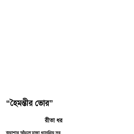
“হৈমন্তীর ভোর”
রীতা ধর
কুয়াশার আঁচলে ঢাকা ধ্যানপ্রিয় সূর