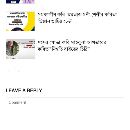
সমকালীন কবি: মমতাজ মনী শেলীর কবিতা
”উজান ভাটির ঢেউ”
শব্দের যোদ্ধা-কবি মাহবুবা আখতারের
কবিতা“নিশুতি রাইতের চিঠি’”
LEAVE A REPLY