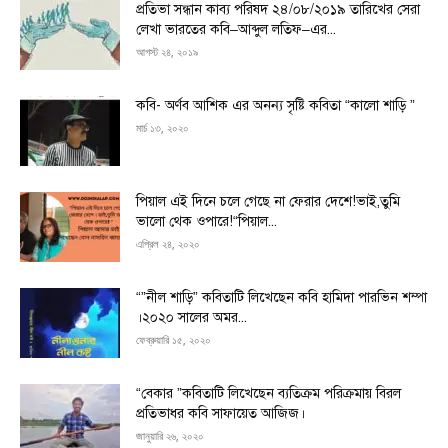
প্রতিভা সন্ধান কাব্য পরিষদ ২৪/০৮/২০১৯ তারিখের সেরা
লেখা ভারতের কবি–আব্দুল লতিফ–এর...
আগস্ট ২৪, ২০১৯
কবি- অর্ণব আশিক এর অনন্য সৃষ্টি কবিতা “কালো শাড়ি ”
মার্চ ১৩, ২০২০
পিয়াল এই দিনে চলে গেছে না ফেরার দেশে!ভাই,তুমি
ভালো থেক ওপারে!“পিয়াল...
এপ্রিল ২৪, ২০২০
“”নীল শাড়ি” কবিতাটি লিখেছেন কবি হামিদা পারভিন শম্পা
।২০২০ সালের অমর...
ফেব্রুয়ারি ১৫, ২০২০
“বেকার ”কবিতাটি লিখেছেন ব্যতিক্রম পরিক্রমায় বিরল
প্রতিভাধর কবি সাফায়েত আজিজ।
জানুয়ারি ২৬, ২০২০