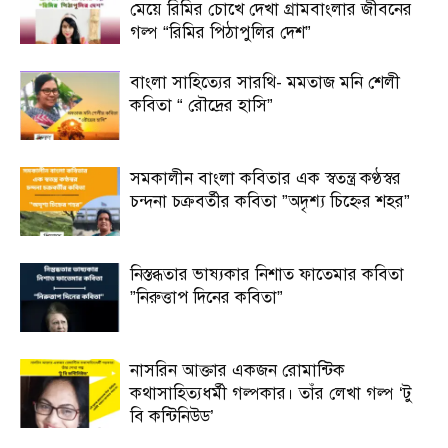
মেয়ে রিমির চোখে দেখা গ্রামবাংলার জীবনের
গল্প “রিমির পিঠাপুলির দেশ”
বাংলা সাহিত্যের সারথি- মমতাজ মনি শেলী
কবিতা “ রৌদ্রের হাসি”
সমকালীন বাংলা কবিতার এক স্বতন্ত্র কণ্ঠস্বর
চন্দনা চক্রবর্তীর কবিতা ”অদৃশ্য চিহ্নের শহর”
নিস্তব্ধতার ভাষ্যকার নিশাত ফাতেমার কবিতা
”নিরুত্তাপ দিনের কবিতা”
নাসরিন আক্তার একজন রোমান্টিক
কথাসাহিত্যধর্মী গল্পকার। তাঁর লেখা গল্প ‘টু
বি কন্টিনিউড’