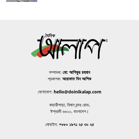
সম্পাদক:
মো: আশিকুর রহমান
প্রকাশক:
আরাফাত বিন আশিক
যোগাযোগ:
hello@doinikalap.com
কাচারীপাড়া, বিমান বন্দর রোড,
ঈশ্বরদী ৬৬২০, বাংলাদেশ।
মোবাইল:
+৮৮০ ১৯৭১ ২৫ ৩০ ২৫