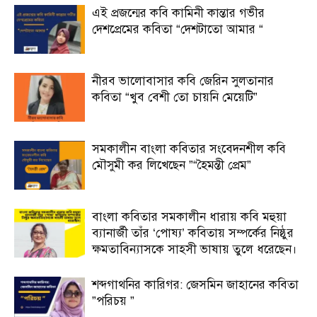
এই প্রজন্মের কবি কামিনী কান্তার গভীর
দেশপ্রেমের কবিতা “দেশটাতো আমার “
নীরব ভালোবাসার কবি জেরিন সুলতানার
কবিতা “খুব বেশী তো চায়নি মেয়েটি”
সমকালীন বাংলা কবিতার সংবেদনশীল কবি
মৌসুমী কর লিখেছেন ”“হৈমন্তী প্রেম”
বাংলা কবিতার সমকালীন ধারায় কবি মহুয়া
ব্যানার্জী তাঁর ‘পোষ্য’ কবিতায় সম্পর্কের নিষ্ঠুর
ক্ষমতাবিন্যাসকে সাহসী ভাষায় তুলে ধরেছেন।
শব্দগাথনির কারিগর: জেসমিন জাহানের কবিতা
”পরিচয় ”