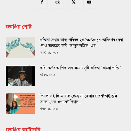
জনপ্রিয় পোষ্ট
প্রতিভা সন্ধান কাব্য পরিষদ ২৪/০৮/২০১৯ তারিখের সেরা
লেখা ভারতের কবি–আব্দুল লতিফ–এর...
আগস্ট ২৪, ২০১৯
কবি- অর্ণব আশিক এর অনন্য সৃষ্টি কবিতা “কালো শাড়ি ”
মার্চ ১৩, ২০২০
পিয়াল এই দিনে চলে গেছে না ফেরার দেশে!ভাই,তুমি
ভালো থেক ওপারে!“পিয়াল...
এপ্রিল ২৪, ২০২০
জনপ্রিয় ক্যাটাগরি