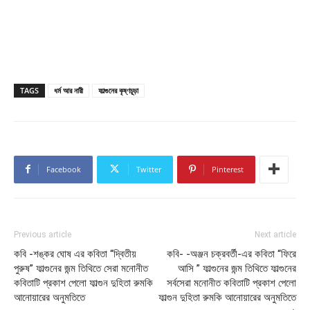
TAGS
ধর্ম আর নারী
ফাল্গুনের কৃষ্ণচূড়া
Facebook
Twitter
Pinterest
Previous article
Next article
কবি -শঙ্কর ঘোষ এর কবিতা “দ্বিতীয়
কবি- -অঞ্জন চক্রবর্তী-এর কবিতা “ফিরে
পুরুষ” ফাল্গুনের জন্ম তিথিতে সেরা মনোনীত
আসি ” ফাল্গুনের জন্ম তিথিতে ফাল্গুনের
কবিতাটি প্রকাশ পেলো ফাল্গুন দুহিতা রুমকি
সর্বসেরা মনোনীত কবিতাটি প্রকাশ পেলো
আনোয়ারের অনুমতিতে
ফাল্গুন দুহিতা রুমকি আনোয়ারের অনুমতিতে