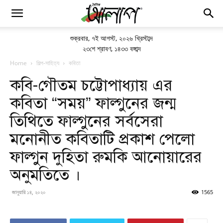
শুক্রবার
,
৭ই আগস্ট, ২০২৬ খ্রিস্টাব্দ
২৩শে শ্রাবণ, ১৪৩৩ বঙ্গাব্দ
Home
শিল্প-সাহিত্য
কবিতা
কবি-গৌতম চট্টোপাধ্যায় এর
কবিতা “সময়” ফাল্গুনের জন্ম
তিথিতে ফাল্গুনের সর্বসেরা
মনোনীত কবিতাটি প্রকাশ পেলো
ফাল্গুন দুহিতা রুমকি আনোয়ারের
অনুমতিতে ।
জানুয়ারি ১৪, ২০২০
1565