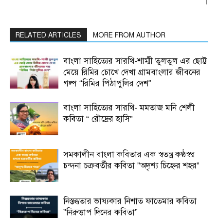
।
RELATED ARTICLES
MORE FROM AUTHOR
বাংলা সাহিত্যের সারথি-শাম্মী তুলতুল এর ছোট্ট
মেয়ে রিমির চোখে দেখা গ্রামবাংলার জীবনের
গল্প “রিমির পিঠাপুলির দেশ”
বাংলা সাহিত্যের সারথি- মমতাজ মনি শেলী
কবিতা “ রৌদ্রের হাসি”
সমকালীন বাংলা কবিতার এক স্বতন্ত্র কণ্ঠস্বর
চন্দনা চক্রবর্তীর কবিতা ”অদৃশ্য চিহ্নের শহর”
নিস্তব্ধতার ভাষ্যকার নিশাত ফাতেমার কবিতা
”নিরুত্তাপ দিনের কবিতা”