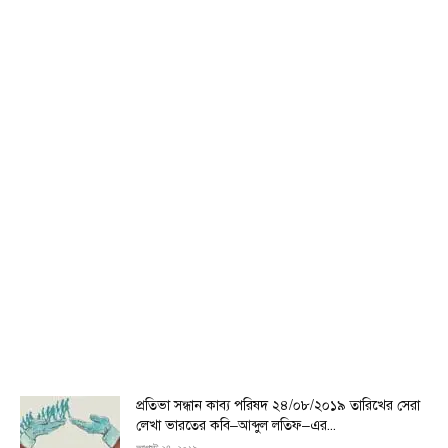
প্রতিভা সন্ধান কাব্য পরিষদ ২৪/০৮/২০১৯ তারিখের সেরা
লেখা ভারতের কবি–আব্দুল লতিফ–এর...
আগস্ট ২৪, ২০১৯