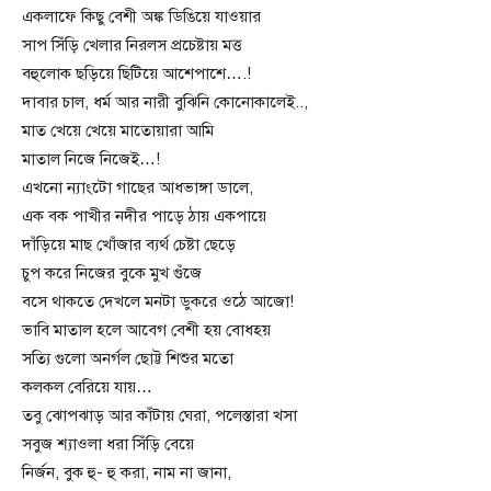
একলাফে কিছু বেশী অঙ্ক ডিঙিয়ে যাওয়ার
সাপ সিঁড়ি খেলার নিরলস প্রচেষ্টায় মত্ত
বহুলোক ছড়িয়ে ছিটিয়ে আশেপাশে….!
দাবার চাল, ধর্ম আর নারী বুঝিনি কোনোকালেই..,
মাত খেয়ে খেয়ে মাতোয়ারা আমি
মাতাল নিজে নিজেই…!
এখনো ন্যাংটো গাছের আধভাঙ্গা ডালে,
এক বক পাখীর নদীর পাড়ে ঠায় একপায়ে
দাঁড়িয়ে মাছ খোঁজার ব্যর্থ চেষ্টা ছেড়ে
চুপ করে নিজের বুকে মুখ গুঁজে
বসে থাকতে দেখলে মনটা ডুকরে ওঠে আজো!
ভাবি মাতাল হলে আবেগ বেশী হয় বোধহয়
সত্যি গুলো অনর্গল ছোট্ট শিশুর মতো
কলকল বেরিয়ে যায়…
তবু ঝোপঝাড় আর কাঁটায় ঘেরা, পলেস্তারা খসা
সবুজ শ্যাওলা ধরা সিঁড়ি বেয়ে
নির্জন, বুক হু- হু করা, নাম না জানা,