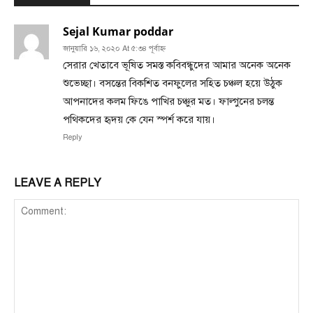
Sejal Kumar poddar
জানুয়ারি ১৬, ২০২০ At ৫:৩৪ পূর্বাহ্ণ
সেরার খেতাবে ভূষিত সমস্ত কবিবন্ধুদের আমার অনেক অনেক
শুভেচ্ছা। বসন্তের বিকশিত বনফুলের সহিত চঞ্চল হয়ে উঠুক
আপনাদের কলম ফিঙে পাখির চঞ্চুর মত। ফাল্গুনের চলন্ত
পথিকদের হৃদয় কে যেন স্পর্শ করে যায়।
Reply
LEAVE A REPLY