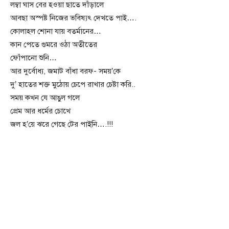
লম্বা ঘাস বের হওয়া ছাতে দাঁড়ালে
আবছা অস্পষ্ট নিজের ভবিষ্যৎ দেখতে পাই….
কোলাহল শোনা যায় বতর্মানের…
কান পেতে গুমরে ওঠা অতীতের
ফোঁপানো শুনি…
আর দুর্বোধ্য, জমাট বাঁধা বরফ- সময়’কে
দু’ হাতের শক্ত মুঠোয় চেপে রাখার চেষ্টা করি..
সময় কখন যে আঙুল গলে
প্রেম আর ধর্মের চোখে
জল হ’য়ে ঝরে গেছে টের পাইনি….!!!