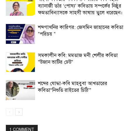
ব্যানার্জী তাঁর ‘পোষ্য’ কবিতায় সম্পর্কের নিষ্ঠুর
ক্ষমতাবিন্যাসকে সাহসী ভাষায় তুলে ধরেছেন।
শব্দগাথনির কারিগর: জেসমিন জাহানের কবিতা
”পরিচয় ”
সমকালীন কবি: মমতাজ মনী শেলীর কবিতা
”উজান ভাটির ঢেউ”
শব্দের যোদ্ধা-কবি মাহবুবা আখতারের
কবিতা“নিশুতি রাইতের চিঠি’”
1 COMMENT