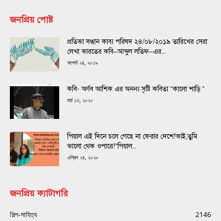
জনপ্রিয় পোষ্ট
প্রতিভা সন্ধান কাব্য পরিষদ ২৪/০৮/২০১৯ তারিখের সেরা
লেখা ভারতের কবি–আব্দুল লতিফ–এর...
আগস্ট ২৪, ২০১৯
কবি- অর্ণব আশিক এর অনন্য সৃষ্টি কবিতা “কালো শাড়ি ”
মার্চ ১৩, ২০২০
পিয়াল এই দিনে চলে গেছে না ফেরার দেশে!ভাই,তুমি
ভালো থেক ওপারে!“পিয়াল...
এপ্রিল ২৪, ২০২০
জনপ্রিয় ক্যাটাগরি
শিল্প-সাহিত্য
2146