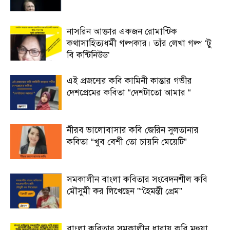
নাসরিন আক্তার একজন রোমান্টিক
কথাসাহিত্যধর্মী গল্পকার। তাঁর লেখা গল্প ‘টু
বি কন্টিনিউড’
এই প্রজন্মের কবি কামিনী কান্তার গভীর
দেশপ্রেমের কবিতা “দেশটাতো আমার “
নীরব ভালোবাসার কবি জেরিন সুলতানার
কবিতা “খুব বেশী তো চায়নি মেয়েটি”
সমকালীন বাংলা কবিতার সংবেদনশীল কবি
মৌসুমী কর লিখেছেন ”“হৈমন্তী প্রেম”
বাংলা কবিতার সমকালীন ধারায় কবি মহুয়া