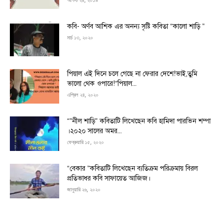
কবি- অর্ণব আশিক এর অনন্য সৃষ্টি কবিতা “কালো শাড়ি ”
মার্চ ১৩, ২০২০
পিয়াল এই দিনে চলে গেছে না ফেরার দেশে!ভাই,তুমি
ভালো থেক ওপারে!“পিয়াল...
এপ্রিল ২৪, ২০২০
“”নীল শাড়ি” কবিতাটি লিখেছেন কবি হামিদা পারভিন শম্পা
।২০২০ সালের অমর...
ফেব্রুয়ারি ১৫, ২০২০
“বেকার ”কবিতাটি লিখেছেন ব্যতিক্রম পরিক্রমায় বিরল
প্রতিভাধর কবি সাফায়েত আজিজ।
জানুয়ারি ২৬, ২০২০