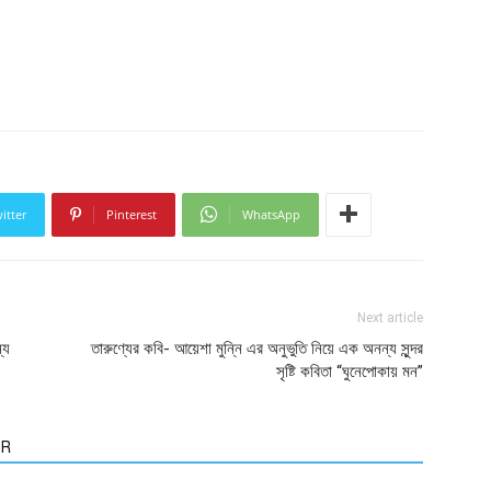
itter
Pinterest
WhatsApp
Next article
্য
তারুণ্যের কবি- আয়েশা মুন্নি এর অনুভুতি নিয়ে এক অনন্য সুন্দর
সৃষ্টি কবিতা “ঘুনেপোকায় মন”
OR