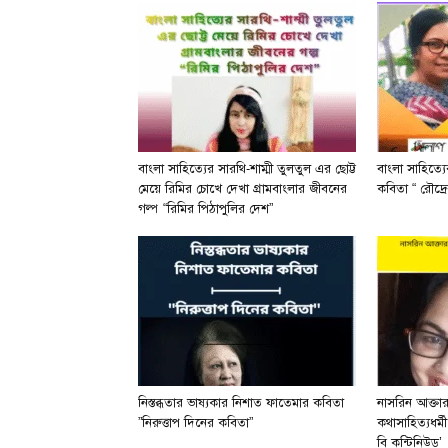
বাংলা সাহিত্যের সারথি-শাম্মী তুলতুল এর ছোট্ট
বাংলা সাহিত্য
মেয়ে রিমির চোখে দেখা গ্রামবাংলার জীবনের
কবিতা “ রৌদ্রে
গল্প “রিমির পিঠাপুলির দেশ”
নিস্তব্ধতার ভাষ্যকার নিশাত ফাতেমার কবিতা
নাসরিন আক্তা
”নিরুত্তাপ দিনের কবিতা”
কথাসাহিত্যধর্ম
বি কন্টিনিউড’