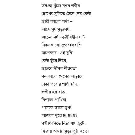
উষ্ণতা খুঁজে নশ্বর শরীর
চোখের ঠুলিতে টেনে দেয় কেউ
ভারী কালো পর্দা –
আসে ঘুম মৃত্যুসম!
অচেনা নদী-তরীবিহীন ঘাট
নিকষকালো স্তব্দ জলরাশি
অপেক্ষায়- এই বুঝি
কেউ ছুঁয়ে দিবে,
ভাঙবে দীঘল নীরবতা।
ঘন কালো মেঘের আড়ালে
ঢাকা পরে রূপালী চাঁদ,
গভীর হয় রাত-
নিশাচর পাখিরা
পালকে ডাকে মুখ!
অচমকা দুরে ঢং ঢং ঢং
ঘন্টাধ্বনিতে নিদ্রা যায় ছুটে,
ফিরায় আমায় মৃত্যু পুরী হতে।