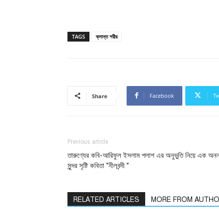
TAGS
ক্লান্ত শরীর
Facebook
Tw
Share
Previous article
তারুণ্যের কবি-আরিফুল ইসলাম পলাশ এর অনুভুতি নিয়ে এক অনন
সুন্দর সৃষ্টি কবিতা “নীলবন্দী ”
RELATED ARTICLES
MORE FROM AUTH