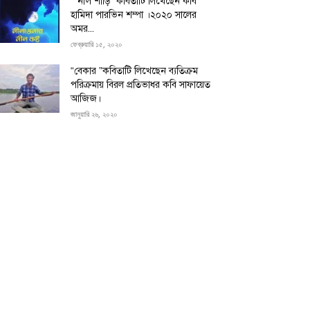
“”নীল শাড়ি” কবিতাটি লিখেছেন কবি
হামিদা পারভিন শম্পা ।২০২০ সালের
অমর...
ফেব্রুয়ারি ১৫, ২০২০
“বেকার ”কবিতাটি লিখেছেন ব্যতিক্রম
পরিক্রমায় বিরল প্রতিভাধর কবি সাফায়েত
আজিজ।
জানুয়ারি ২৬, ২০২০