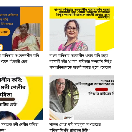
লা কবিতার সংবেদনশীল কবি
বাংলা কবিতার সমকালীন ধারায় কবি মহুয়া
ছেন ”“হৈমন্তী প্রেম”
ব্যানার্জী তাঁর ‘পোষ্য’ কবিতায় সম্পর্কের নিষ্ঠুর
ক্ষমতাবিন্যাসকে সাহসী ভাষায় তুলে ধরেছেন।
 মমতাজ মনী শেলীর কবিতা
শব্দের যোদ্ধা-কবি মাহবুবা আখতারের
ঢেউ”
কবিতা“নিশুতি রাইতের চিঠি’”