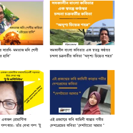
ের সারথি- মমতাজ মনি শেলী
সমকালীন বাংলা কবিতার এক স্বতন্ত্র কণ্ঠস্বর
র হাসি”
চন্দনা চক্রবর্তীর কবিতা ”অদৃশ্য চিহ্নের শহর”
র একজন রোমান্টিক
এই প্রজন্মের কবি কামিনী কান্তার গভীর
ী গল্পকার। তাঁর লেখা গল্প ‘টু
দেশপ্রেমের কবিতা “দেশটাতো আমার “