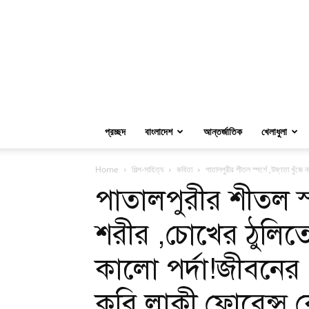
প্রচ্ছদ
বাংলাদেশ
আন্তর্জাতিক
খেলাধুলা
Home
শিল্প-সাহিত্য
কবিতা
পাতালপুরীর শীতল স্পর্শে ,উষ্ণতা খুঁজে
পাতালপুরীর শীতল স্পর
শরীর ,চোখের ঠুলিত
কালো পর্দা!জীবনের 
কবি লাকী ফ্লোরেন্