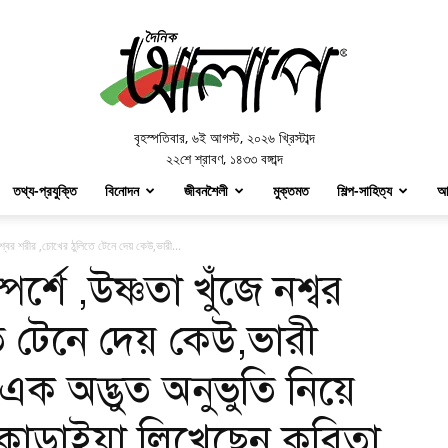
Doinik
Alap
বৃহস্পতিবার
,
৬ই আগস্ট, ২০২৬ খ্রিস্টাব্দ
২২শে শ্রাবণ, ১৪৩৩ বঙ্গাব্দ
তথ্য-প্রযুক্তি
বিনোদন
জীবনশৈলী
মুক্তমত
শিল্প-সাহিত্য
আ
 নশ্বর শরীর ,চোখের ঠুলিতে টেনে দেয় কেউ,ভারী...
্শে ,উষ্ণতা খুঁজে নশ্বর
ে টেনে দেয় কেউ,ভারী
এক অদ্ভুত অনুভুতি নিয়ে
স কোড়াইয়া লিখেছেন কবিতা