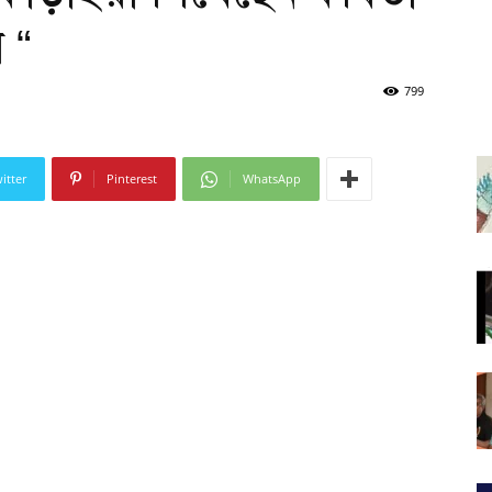
 “
799
itter
Pinterest
WhatsApp