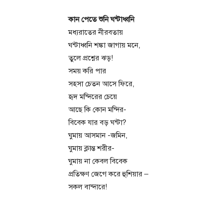
কান পেতে শুনি ঘন্টাধ্বনি
মধ্যরাতের নীরবতায়
ঘন্টাধ্বনি শঙ্কা জাগায় মনে,
তুলে প্রশ্নের ঝড়!
সময় করি পার
সহসা চেতন আসে ফিরে,
হৃদ মন্দিরের চেয়ে
আছে কি কোন মন্দির-
বিবেক যার বড় ঘন্টা?
ঘুমায় আসমান -জমিন,
ঘুমায় ক্লান্ত শরীর-
ঘুমায় না কেবল বিবেক
প্রতিক্ষণ জেগে করে হুশিয়ার –
সকল বান্দারে!