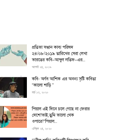
প্রতিভা সন্ধান কাব্য পরিষদ
২৪/০৮/২০১৯ তারিখের সেরা লেখা
ভারতের কবি–আব্দুল লতিফ–এর...
আগস্ট ২৪, ২০১৯
কবি- অর্ণব আশিক এর অনন্য সৃষ্টি কবিতা
“কালো শাড়ি ”
মার্চ ১৩, ২০২০
পিয়াল এই দিনে চলে গেছে না ফেরার
দেশে!ভাই,তুমি ভালো থেক
ওপারে!“পিয়াল...
এপ্রিল ২৪, ২০২০