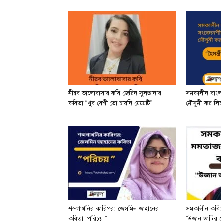
নীরব ভালোবাসার কবি জেরিন সুলতানার
সমকালীন বাং
কবিতা “খুব বেশী তো চায়নি মেয়েটি”
মৌসুমী কর লিখে
শব্দগাথনির কারিগর: জেসমিন জাহানের
সমকালীন কবি:
কবিতা ”পরিচয় ”
”উজান ভাটির 