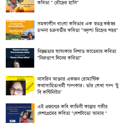
কবিতা “ রৌদ্রের হাসি”
সমকালীন বাংলা কবিতার এক স্বতন্ত্র কণ্ঠস্বর
চন্দনা চক্রবর্তীর কবিতা ”অদৃশ্য চিহ্নের শহর”
নিস্তব্ধতার ভাষ্যকার নিশাত ফাতেমার কবিতা
”নিরুত্তাপ দিনের কবিতা”
নাসরিন আক্তার একজন রোমান্টিক
কথাসাহিত্যধর্মী গল্পকার। তাঁর লেখা গল্প ‘টু
বি কন্টিনিউড’
এই প্রজন্মের কবি কামিনী কান্তার গভীর
দেশপ্রেমের কবিতা “দেশটাতো আমার “