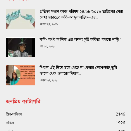
প্রতিভা সন্ধান কাব্য পরিষদ ২৪/০৮/২০১৯ তারিখের সেরা
লেখা ভারতের কবি–আব্দুল লতিফ–এর...
আগস্ট ২৪, ২০১৯
কবি- অর্ণব আশিক এর অনন্য সৃষ্টি কবিতা “কালো শাড়ি ”
মার্চ ১৩, ২০২০
পিয়াল এই দিনে চলে গেছে না ফেরার দেশে!ভাই,তুমি
ভালো থেক ওপারে!“পিয়াল...
এপ্রিল ২৪, ২০২০
জনপ্রিয় ক্যাটাগরি
শিল্প-সাহিত্য
2146
কবিতা
1926