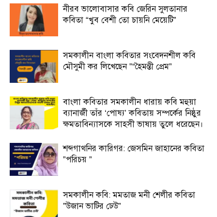
নীরব ভালোবাসার কবি জেরিন সুলতানার
কবিতা “খুব বেশী তো চায়নি মেয়েটি”
সমকালীন বাংলা কবিতার সংবেদনশীল কবি
মৌসুমী কর লিখেছেন ”“হৈমন্তী প্রেম”
বাংলা কবিতার সমকালীন ধারায় কবি মহুয়া
ব্যানার্জী তাঁর ‘পোষ্য’ কবিতায় সম্পর্কের নিষ্ঠুর
ক্ষমতাবিন্যাসকে সাহসী ভাষায় তুলে ধরেছেন।
শব্দগাথনির কারিগর: জেসমিন জাহানের কবিতা
”পরিচয় ”
সমকালীন কবি: মমতাজ মনী শেলীর কবিতা
”উজান ভাটির ঢেউ”