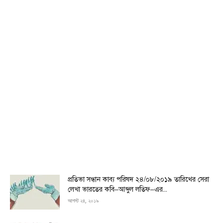
প্রতিভা সন্ধান কাব্য পরিষদ ২৪/০৮/২০১৯ তারিখের সেরা
লেখা ভারতের কবি–আব্দুল লতিফ–এর...
আগস্ট ২৪, ২০১৯