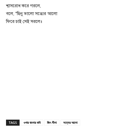
শ্বাসরোধ করে গরলে,
বলে, “ছিনু ভালো সত্যের আলো
ফিরে চাই সেই সরলে॥
TAGS
ওপার বাংলার কবি
জিৎ লীলা
সত্যের আলো