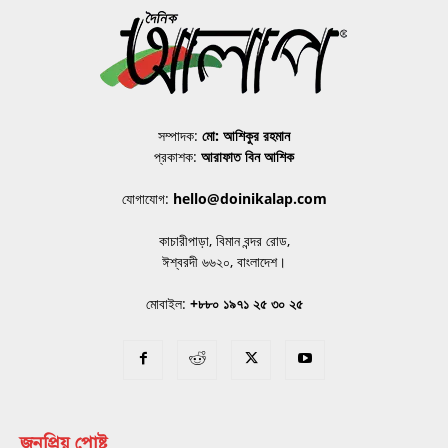
সম্পাদক:
মো: আশিকুর রহমান
প্রকাশক:
আরাফাত বিন আশিক
যোগাযোগ:
hello@doinikalap.com
কাচারীপাড়া, বিমান বন্দর রোড,
ঈশ্বরদী ৬৬২০, বাংলাদেশ।
মোবাইল:
+৮৮০ ১৯৭১ ২৫ ৩০ ২৫
জনপ্রিয় পোষ্ট