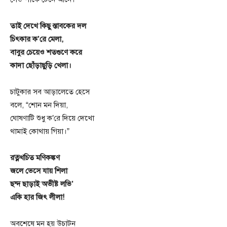
তাই দেখে কিছু স্তাবকের দল
চিৎকার ক’রে মেলা,
বাবুর চেয়েও শতগুণে করে
কাদা ছোঁড়াছুড়ি খেলা।
চাটুকার সব আড়ালেতে হেসে
বলে, “শোন মন দিয়া,
ঘোষণাটি শুধু ক’রে দিয়ে দেখো
থামাই কোথায় গিয়া।”
রত্নখচিত মণিকঙ্কণ
জলে ভেসে যায় শিলা
ছন্দ ছাড়াই অভীষ্ট লভি’
একি হার জিৎ লীলা!
অবশেষে মন হয় উচাটন