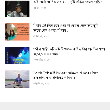
কবি- অর্ণব আশিক এর অনন্য সৃষ্টি কবিতা “কালো শাড়ি ”
মার্চ ১৩, ২০২০
পিয়াল এই দিনে চলে গেছে না ফেরার দেশে!ভাই,তুমি
ভালো থেক ওপারে!“পিয়াল...
এপ্রিল ২৪, ২০২০
“”নীল শাড়ি” কবিতাটি লিখেছেন কবি হামিদা পারভিন শম্পা
।২০২০ সালের অমর...
ফেব্রুয়ারি ১৫, ২০২০
“বেকার ”কবিতাটি লিখেছেন ব্যতিক্রম পরিক্রমায় বিরল
প্রতিভাধর কবি সাফায়েত আজিজ।
জানুয়ারি ২৬, ২০২০