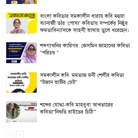
বাংলা কবিতার সমকালীন ধারায় কবি মহুয়া
ব্যানার্জী তাঁর ‘পোষ্য’ কবিতায় সম্পর্কের নিষ্ঠুর
ক্ষমতাবিন্যাসকে সাহসী ভাষায় তুলে ধরেছেন।
শব্দগাথনির কারিগর: জেসমিন জাহানের কবিতা
”পরিচয় ”
সমকালীন কবি: মমতাজ মনী শেলীর কবিতা
”উজান ভাটির ঢেউ”
শব্দের যোদ্ধা-কবি মাহবুবা আখতারের
কবিতা“নিশুতি রাইতের চিঠি’”