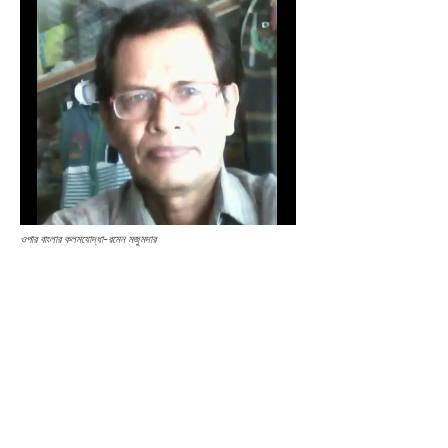
ওপার বাংলার কলমযোদ্ধা-রমেন মজুমদার