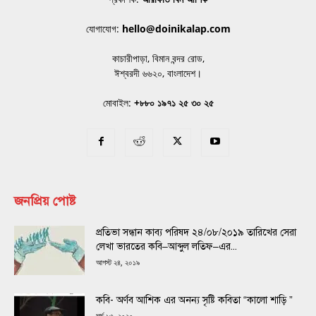
যোগাযোগ:
hello@doinikalap.com
কাচারীপাড়া, বিমান বন্দর রোড,
ঈশ্বরদী ৬৬২০, বাংলাদেশ।
মোবাইল:
+৮৮০ ১৯৭১ ২৫ ৩০ ২৫
জনপ্রিয় পোষ্ট
প্রতিভা সন্ধান কাব্য পরিষদ ২৪/০৮/২০১৯ তারিখের সেরা
লেখা ভারতের কবি–আব্দুল লতিফ–এর...
আগস্ট ২৪, ২০১৯
কবি- অর্ণব আশিক এর অনন্য সৃষ্টি কবিতা “কালো শাড়ি ”
মার্চ ১৩, ২০২০