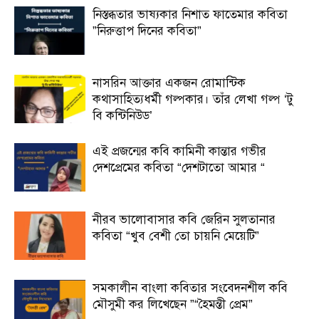
নিস্তব্ধতার ভাষ্যকার নিশাত ফাতেমার কবিতা
”নিরুত্তাপ দিনের কবিতা”
নাসরিন আক্তার একজন রোমান্টিক
কথাসাহিত্যধর্মী গল্পকার। তাঁর লেখা গল্প ‘টু
বি কন্টিনিউড’
এই প্রজন্মের কবি কামিনী কান্তার গভীর
দেশপ্রেমের কবিতা “দেশটাতো আমার “
নীরব ভালোবাসার কবি জেরিন সুলতানার
কবিতা “খুব বেশী তো চায়নি মেয়েটি”
সমকালীন বাংলা কবিতার সংবেদনশীল কবি
মৌসুমী কর লিখেছেন ”“হৈমন্তী প্রেম”