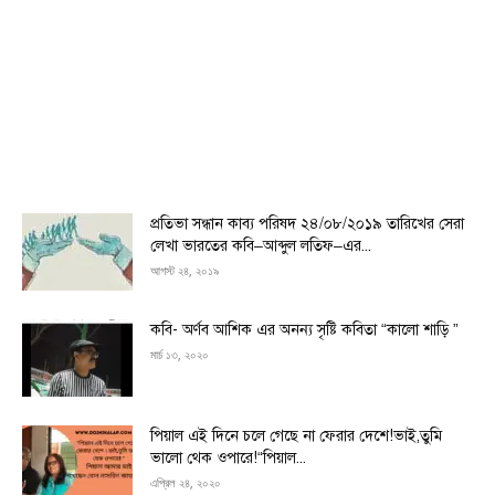
প্রতিভা সন্ধান কাব্য পরিষদ ২৪/০৮/২০১৯ তারিখের সেরা
লেখা ভারতের কবি–আব্দুল লতিফ–এর...
আগস্ট ২৪, ২০১৯
কবি- অর্ণব আশিক এর অনন্য সৃষ্টি কবিতা “কালো শাড়ি ”
মার্চ ১৩, ২০২০
পিয়াল এই দিনে চলে গেছে না ফেরার দেশে!ভাই,তুমি
ভালো থেক ওপারে!“পিয়াল...
এপ্রিল ২৪, ২০২০