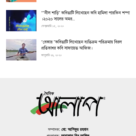
“”নীল শাড়ি” কবিতাটি লিখেছেন কবি হামিদা পারভিন শম্পা
।২০২০ সালের অমর...
ফেব্রুয়ারি ১৫, ২০২০
“বেকার ”কবিতাটি লিখেছেন ব্যতিক্রম পরিক্রমায় বিরল
প্রতিভাধর কবি সাফায়েত আজিজ।
জানুয়ারি ২৬, ২০২০
সম্পাদক:
মো: আশিকুর রহমান
প্রকাশক:
আরাফাত বিন আশিক