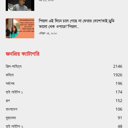
পিয়াল এই দিনে চলে গেছে না ফেরার দেশে!ভাই,তুমি
ভালো থেক ওপারে!“পিয়াল...
এপ্রিল ২৪, ২০২০
জনপ্রিয় ক্যাটাগরি
শিল্প-সাহিত্য
2146
কবিতা
1926
সর্বশেষ
196
হাই লাইটস ১
174
গল্প
152
বাংলাদেশ
106
মুক্তমত
91
হাই লাইটস ২
48