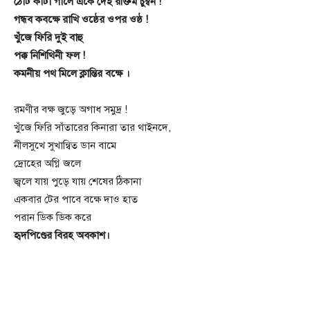
ঠোঁট কাঁটা গালে এঁকে দেই রক্তিম চুম্বন !
গন্ধব কবক্ষে রাখি ওষ্ঠের ওপর ওষ্ঠ !
খুঁজে ফিরি দুই বাহু
পক্ক নিশিথিনী ফল !
কমনীয় পথ মিলে ক্লান্তির বক্ষে ।
রমণীর বক্ষ জুড়ে অগাধ সমুদ্র !
খুঁজে ফিরি সাঁতারের কিনারা তার থাইনদে,
নীলসুখে সুখান্বিত ডান বামে
দ্রোহের অগ্নি জলে
জ্বলে যায় পুড়ে যায় শেষের ঠিকানা
একবার টের পাবে বক্ষে দাও হাত
পরান ডিক ডিক করে
হৃদপিণ্ডের বিরহ অবকাশ।