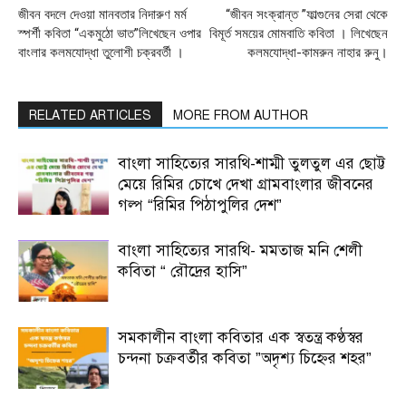
জীবন বদলে দেওয়া মানবতার নিদারুণ মর্ম
“জীবন সংক্রান্ত ”ফাল্গুনের সেরা থেকে
স্পর্শী কবিতা “একমুঠো ভাত”লিখেছেন ওপার
বিমূর্ত সময়ের মোমবাতি কবিতা । লিখেছেন
বাংলার কলমযোদ্ধা তুলোশী চক্রবর্তী ।
কলমযোদ্ধা-কামরুন নাহার রুনু।
RELATED ARTICLES
MORE FROM AUTHOR
বাংলা সাহিত্যের সারথি-শাম্মী তুলতুল এর ছোট্ট
মেয়ে রিমির চোখে দেখা গ্রামবাংলার জীবনের
গল্প “রিমির পিঠাপুলির দেশ”
বাংলা সাহিত্যের সারথি- মমতাজ মনি শেলী
কবিতা “ রৌদ্রের হাসি”
সমকালীন বাংলা কবিতার এক স্বতন্ত্র কণ্ঠস্বর
চন্দনা চক্রবর্তীর কবিতা ”অদৃশ্য চিহ্নের শহর”