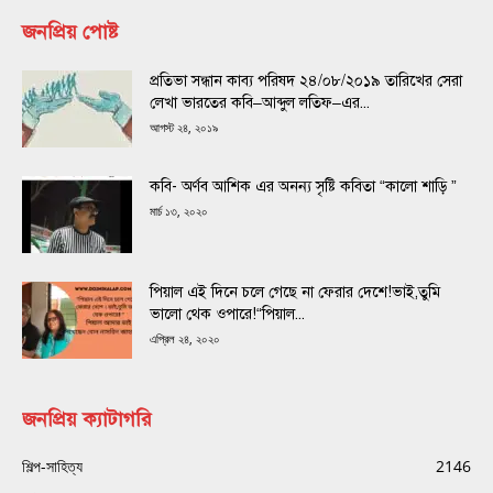
জনপ্রিয় পোষ্ট
প্রতিভা সন্ধান কাব্য পরিষদ ২৪/০৮/২০১৯ তারিখের সেরা
লেখা ভারতের কবি–আব্দুল লতিফ–এর...
আগস্ট ২৪, ২০১৯
কবি- অর্ণব আশিক এর অনন্য সৃষ্টি কবিতা “কালো শাড়ি ”
মার্চ ১৩, ২০২০
পিয়াল এই দিনে চলে গেছে না ফেরার দেশে!ভাই,তুমি
ভালো থেক ওপারে!“পিয়াল...
এপ্রিল ২৪, ২০২০
জনপ্রিয় ক্যাটাগরি
শিল্প-সাহিত্য
2146