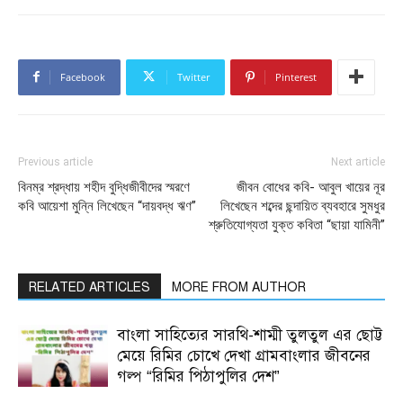
Facebook
Twitter
Pinterest
Previous article
Next article
বিনম্র শ্রদ্ধায় শহীদ বুদ্ধিজীবীদের স্মরণে
জীবন বোধের কবি- আবুল খায়ের নূর
কবি আয়েশা মুন্নি লিখেছেন “দায়বদ্ধ ঋণ”
লিখেছেন শব্দের ছন্দায়িত ব্যবহারে সুমধুর
শ্রুতিযোগ্যতা যুক্ত কবিতা “ছায়া যামিনী”
RELATED ARTICLES
MORE FROM AUTHOR
বাংলা সাহিত্যের সারথি-শাম্মী তুলতুল এর ছোট্ট
মেয়ে রিমির চোখে দেখা গ্রামবাংলার জীবনের
গল্প “রিমির পিঠাপুলির দেশ”