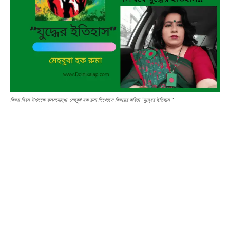
বিজয় দিবস উপলক্ষে কলমযোদ্ধা-মেহবুবা হক রুমা লিখেছেন বিজয়ের কবিতা “যুদ্ধের ইতিহাস ”