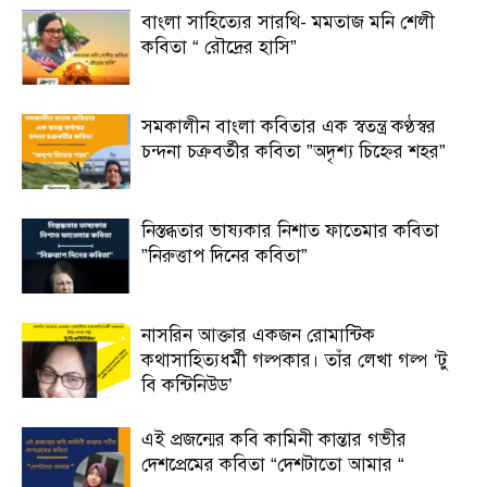
বাংলা সাহিত্যের সারথি- মমতাজ মনি শেলী
কবিতা “ রৌদ্রের হাসি”
সমকালীন বাংলা কবিতার এক স্বতন্ত্র কণ্ঠস্বর
চন্দনা চক্রবর্তীর কবিতা ”অদৃশ্য চিহ্নের শহর”
নিস্তব্ধতার ভাষ্যকার নিশাত ফাতেমার কবিতা
”নিরুত্তাপ দিনের কবিতা”
নাসরিন আক্তার একজন রোমান্টিক
কথাসাহিত্যধর্মী গল্পকার। তাঁর লেখা গল্প ‘টু
বি কন্টিনিউড’
এই প্রজন্মের কবি কামিনী কান্তার গভীর
দেশপ্রেমের কবিতা “দেশটাতো আমার “