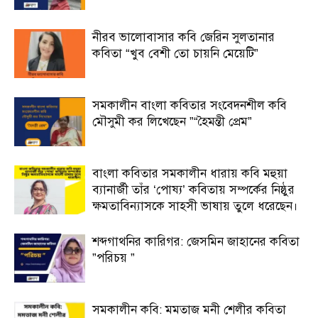
নীরব ভালোবাসার কবি জেরিন সুলতানার
কবিতা “খুব বেশী তো চায়নি মেয়েটি”
সমকালীন বাংলা কবিতার সংবেদনশীল কবি
মৌসুমী কর লিখেছেন ”“হৈমন্তী প্রেম”
বাংলা কবিতার সমকালীন ধারায় কবি মহুয়া
ব্যানার্জী তাঁর ‘পোষ্য’ কবিতায় সম্পর্কের নিষ্ঠুর
ক্ষমতাবিন্যাসকে সাহসী ভাষায় তুলে ধরেছেন।
শব্দগাথনির কারিগর: জেসমিন জাহানের কবিতা
”পরিচয় ”
সমকালীন কবি: মমতাজ মনী শেলীর কবিতা