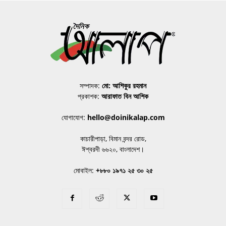
সম্পাদক:
মো: আশিকুর রহমান
প্রকাশক:
আরাফাত বিন আশিক
যোগাযোগ:
hello@doinikalap.com
কাচারীপাড়া, বিমান বন্দর রোড,
ঈশ্বরদী ৬৬২০, বাংলাদেশ।
মোবাইল:
+৮৮০ ১৯৭১ ২৫ ৩০ ২৫