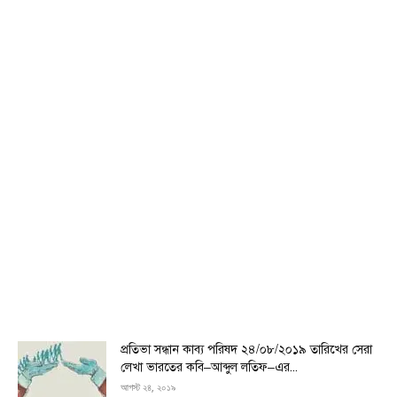
প্রতিভা সন্ধান কাব্য পরিষদ ২৪/০৮/২০১৯ তারিখের সেরা
লেখা ভারতের কবি–আব্দুল লতিফ–এর...
আগস্ট ২৪, ২০১৯