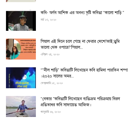
কবি- অর্ণব আশিক এর অনন্য সৃষ্টি কবিতা “কালো শাড়ি ”
মার্চ ১৩, ২০২০
পিয়াল এই দিনে চলে গেছে না ফেরার দেশে!ভাই,তুমি
ভালো থেক ওপারে!“পিয়াল...
এপ্রিল ২৪, ২০২০
“”নীল শাড়ি” কবিতাটি লিখেছেন কবি হামিদা পারভিন শম্পা
।২০২০ সালের অমর...
ফেব্রুয়ারি ১৫, ২০২০
“বেকার ”কবিতাটি লিখেছেন ব্যতিক্রম পরিক্রমায় বিরল
প্রতিভাধর কবি সাফায়েত আজিজ।
জানুয়ারি ২৬, ২০২০