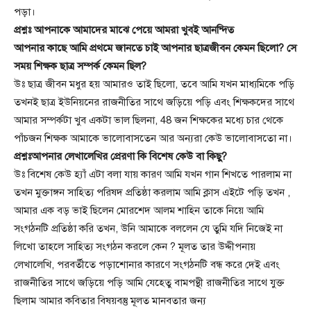
পড়া।
প্রশ্নঃ আপনাকে আমাদের মাঝে পেয়ে আমরা খুবই আনন্দিত
আপনার কাছে আমি প্রথমে জানতে চাই আপনার ছাত্রজীবন কেমন ছিলো? সে
সময় শিক্ষক ছাত্র সম্পর্ক কেমন ছিল?
উঃ ছাত্র জীবন মধুর হয় আমারও তাই ছিলো, তবে আমি যখন মাধ্যমিকে পড়ি
তখনই ছাত্র ইউনিয়নের রাজনীতির সাথে জড়িয়ে পড়ি এবং শিক্ষকদের সাথে
আমার সম্পর্কটা খুব একটা ভাল ছিলনা, 48 জন শিক্ষকের মধ্যে চার থেকে
পাঁচজন শিক্ষক আমাকে ভালোবাসতেন আর অন্যরা কেউ ভালোবাসতো না।
প্রশ্নঃআপনার লেখালেখির প্রেরণা কি বিশেষ কেউ বা কিছু?
উঃ বিশেষ কেউ হ্যাঁ এটা বলা যায় কারণ আমি যখন গান শিখতে পারলাম না
তখন মুক্তাঙ্গন সাহিত্য পরিষদ প্রতিষ্ঠা করলাম আমি ক্লাস এইটে পড়ি তখন ,
আমার এক বড় ভাই ছিলেন মোরশেদ আলম শাহিন তাকে নিয়ে আমি
সংগঠনটি প্রতিষ্ঠা করি তখন, উনি আমাকে বললেন যে তুমি যদি নিজেই না
লিখো তাহলে সাহিত্য সংগঠন করলে কেন ? মূলত তার উদ্দীপনায়
লেখালেখি, পরবর্তীতে পড়াশোনার কারণে সংগঠনটি বন্ধ করে দেই এবং
রাজনীতির সাথে জড়িয়ে পড়ি আমি যেহেতু বামপন্থী রাজনীতির সাথে যুক্ত
ছিলাম আমার কবিতার বিষয়বস্তু মূলত মানবতার জন্য