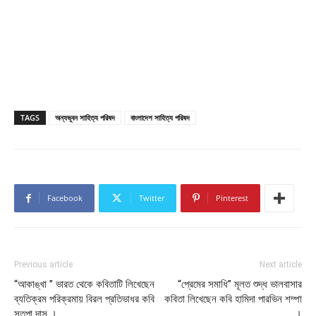
TAGS
অন্যভূবন সাহিত্য পরিষদ
বাংলাদেশ সাহিত্য পরিষদ
Facebook
Twitter
Pinterest
Previous article
Next article
“আকাঙ্খা ” ভারত থেকে কবিতাটি লিখেছেন
“প্রেমের সমাধি” মূলত শুদ্ধ ভালবাসার
ব্যতিক্রম পরিক্রমায় বিরল প্রতিভাধর কবি
কবিতা লিখেছেন কবি হামিদা পারভিন শম্পা
সুতপা দাস ।
।