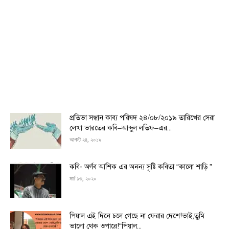
প্রতিভা সন্ধান কাব্য পরিষদ ২৪/০৮/২০১৯ তারিখের সেরা
লেখা ভারতের কবি–আব্দুল লতিফ–এর...
আগস্ট ২৪, ২০১৯
কবি- অর্ণব আশিক এর অনন্য সৃষ্টি কবিতা “কালো শাড়ি ”
মার্চ ১৩, ২০২০
পিয়াল এই দিনে চলে গেছে না ফেরার দেশে!ভাই,তুমি
ভালো থেক ওপারে!“পিয়াল...