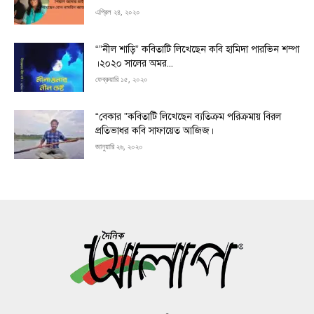
এপ্রিল ২৪, ২০২০
“”নীল শাড়ি” কবিতাটি লিখেছেন কবি হামিদা পারভিন শম্পা
।২০২০ সালের অমর...
ফেব্রুয়ারি ১৫, ২০২০
“বেকার ”কবিতাটি লিখেছেন ব্যতিক্রম পরিক্রমায় বিরল
প্রতিভাধর কবি সাফায়েত আজিজ।
জানুয়ারি ২৬, ২০২০