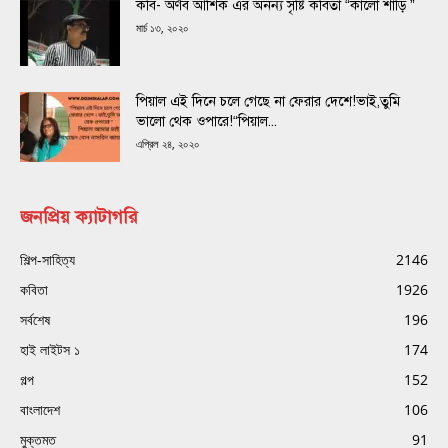
কবি- অর্ণব আশিক এর অনন্য সৃষ্টি কবিতা “কালো শাড়ি ”
মার্চ ১৩, ২০২০
পিয়াল এই দিনে চলে গেছে না ফেরার দেশে!ভাই,তুমি
ভালো থেক ওপারে!“পিয়াল...
এপ্রিল ২৪, ২০২০
জনপ্রিয় ক্যাটাগরি
শিল্প-সাহিত্য
2146
কবিতা
1926
সর্বশেষ
196
হাই লাইটস ১
174
গল্প
152
বাংলাদেশ
106
মুক্তমত
91