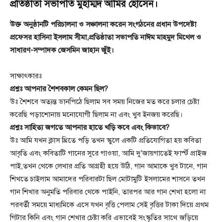
প্রতিষ্ঠাতা সভাপতি মুহাম্মদ আমির হোসেন।
উক্ত অনুষ্ঠানটি পরিচালনা ও সঞ্চালনা করেন সংগঠনের প্রধান উপদেষ্টা
প্রফেসর হাসিনা ইসলাম সীমা,প্রতিষ্ঠাতা সভাপতি নাঈম মাহমুদ মিথেল ও
সাধারণ-সম্পাদক জেসমিন জাহান জুঁই।
সাক্ষাৎকারঃ
প্রশ্নঃ আপনার শৈশবকাল কেমন ছিল?
উঃ শৈশবে অত্যন্ত ডানপিঠে ছিলাম সব সময় নিজের মত করে চলার চেষ্টা
করেছি পড়াশোনায় মনোযোগী ছিলাম না এবং খুব ইনজয় করেছি।
প্রশ্নঃ সাহিত্য জগতে আপনার হাতে খড়ি কবে এবং কিভাবে?
উঃ আমি যখন ক্লাস থ্রিতে পড়ি তখন স্কুলে একটি প্রতিযোগিতা হয় কবিতা
আবৃতি এবং কবিতাটি গানের সুরে গাওয়া, আমি দু’জায়গাতেই ফার্স্ট প্রাইজ
পাই,তখন থেকে লেখার প্রতি আগ্রহী হয়ে উঠি, গান আমাকে খুব টানে, গান
শিখতে চাইলাম আমাদের পরিবারটা ছিল মোটামুটি ইসলামের শাসনে তখন
গান শিখার অনুমতি পরিবার থেকে পাইনি, তারপর আর গান শেখা হলো না
পরবর্তী সময়ে মাধ্যমিকে এসে যখন বৃত্তি পেলাম সেই বৃত্তির টাকা দিয়ে প্রথম
গিটার কিনি এবং গান শেখার চেষ্টা করি এভাবেই সংস্কৃতির সাথে জড়িয়ে