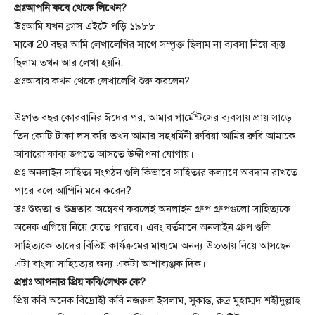
প্রঃআপনি কবে থেকে লিখেন?
উঃআমি যখন ক্লাস এইটে পড়ি ১৯৮৮
মাঝে 20 বছর আমি লেখালেখির সাথে সম্পৃক্ত ছিলাম না ব্যবসা নিয়ে ব্যস্ত
ছিলাম তখন আর লেখা হয়নি.
প্রঃআবার কখন থেকে লেখালেখি শুরু করলেন?
উঃগত বছর কোরবানির ঈদের পর, আমার গার্মেন্টসের ব্যবসায় প্রায় সাড়ে
তিন কোটি টাকা লস করি তখন আমার সহধর্মিনী রুবিয়া আমির রুবি আমাকে
আবারো কাব্য জগতে আসতে উদ্দীপনা যোগায়।
প্রঃ অনলাইন সাহিত্য সংগঠন গুলি কিভাবে সাহিত্যর কল্যাণে অবদান রাখতে
পারে বলে আপিনি মনে করেন?
উঃ শুদ্ধতা ও শুভ্রতার অন্বেষণ করলেই অনলাইন গ্রুপ গ্রুপগুলো সাহিত্যকে
অনেক এগিয়ে নিয়ে যেতে পারবে। এবং বর্তমানে অনলাইন গ্রুপ গুলি
সাহিত্যকে তাদের বিভিন্ন কার্যক্রমের মাধ্যমে অনন্য উচ্চতায় নিয়ে আসছেন
এটা বাংলা সাহিত্যের জন্য একটা আশাব্যঞ্জক দিক।
প্রশ্নঃ আপনার প্রিয় কবি/লেখক কে?
প্রিয় কবি অনেক বিদ্রোহী কবি নজরুল ইসলাম, সুকান্ত, রুদ্র মুহাম্মদ শহীদুল্লাহ