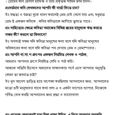
। প্রেমের কবি হেলাল হাফিজ ও প্রিয় প্রকৃতজ শামিম রুমি টিটন।
প্রঃবর্তমান কবি লেখকদের আপনি কী বার্তা দিতে চান?
উঃ শুদ্ধতা ও শুভ্রতা বুকে ধারণ করলেই প্রেম ঢেউ খেলে যায় এবং শুধুমাত্র
প্রেম ই একজন কবিকে , কবির কবিতাকে জাগিয়ে তুলতে পারে।
প্রঃ সাহিত্যের ক্ষেত্রে কবিতা সমাজের বিভিন্ন স্তরের মানুষকে ঋদ্ধ করতে
সক্ষম কী? করলে তা কিভাবে?
উঃ অবশ্যই সক্ষম যদি কবিতা মানুষের কথা বলে যদি কবিতা মানুষের
অধিকারের কথা বলে যদি কবিতা পথ দেখায় প্রেম ও প্রেমাষ্পদের।
প্রঃ আপনি বা.সা.প গ্রুপের একজন নিয়মিত লেখক ও পাঠক,
আমরাও আপনার গ্রুপে নিয়মিত লেখি ও পাঠ করি।
আজকে অতিথি হিসেবে আমাদের সাক্ষাৎকার পর্বে এসে আপনার অনুভূতি
কেমন তা জানতে চাই?
উঃ খুব আবেগ তাড়িত হয়ে অপেক্ষা করছিলাম আপনাদের জন্য, আপনাদের
মতো গুণী মানুষদের সাথে কথা বলা এ ও একটা ভাগ্যের ব্যাপার, নিজেকে
গর্বিত বোধ করছি আপনাদের জন্য শ্রদ্ধা ও ভালোবাসা
প্রঃ প্রত্যেক লেখকেরই মৃত্যু চিন্তা থাকা উচিত, এ নিয়ে আপনার অনুভূতি