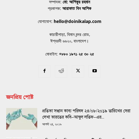
সম্পাদক:
মো: আশিকুর রহমান
প্রকাশক:
আরাফাত বিন আশিক
যোগাযোগ:
hello@doinikalap.com
কাচারীপাড়া, বিমান বন্দর রোড,
ঈশ্বরদী ৬৬২০, বাংলাদেশ।
মোবাইল:
+৮৮০ ১৯৭১ ২৫ ৩০ ২৫
জনপ্রিয় পোষ্ট
প্রতিভা সন্ধান কাব্য পরিষদ ২৪/০৮/২০১৯ তারিখের সেরা
লেখা ভারতের কবি–আব্দুল লতিফ–এর...
আগস্ট ২৪, ২০১৯