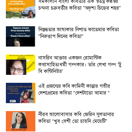
সমকালীন বাংলা কবিতার এক স্বতন্ত্র কণ্ঠস্বর
চন্দনা চক্রবর্তীর কবিতা ”অদৃশ্য চিহ্নের শহর”
নিস্তব্ধতার ভাষ্যকার নিশাত ফাতেমার কবিতা
”নিরুত্তাপ দিনের কবিতা”
নাসরিন আক্তার একজন রোমান্টিক
কথাসাহিত্যধর্মী গল্পকার। তাঁর লেখা গল্প ‘টু
বি কন্টিনিউড’
এই প্রজন্মের কবি কামিনী কান্তার গভীর
দেশপ্রেমের কবিতা “দেশটাতো আমার “
নীরব ভালোবাসার কবি জেরিন সুলতানার
কবিতা “খুব বেশী তো চায়নি মেয়েটি”