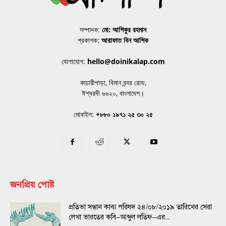
সম্পাদক:
মো: আশিকুর রহমান
প্রকাশক:
আরাফাত বিন আশিক
যোগাযোগ:
hello@doinikalap.com
কাচারীপাড়া, বিমান বন্দর রোড,
ঈশ্বরদী ৬৬২০, বাংলাদেশ।
মোবাইল:
+৮৮০ ১৯৭১ ২৫ ৩০ ২৫
জনপ্রিয় পোষ্ট
প্রতিভা সন্ধান কাব্য পরিষদ ২৪/০৮/২০১৯ তারিখের সেরা
লেখা ভারতের কবি–আব্দুল লতিফ–এর...