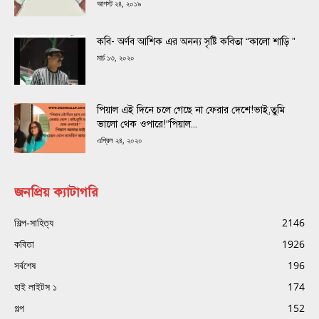
আগস্ট ২৪, ২০১৯
কবি- অর্ণব আশিক এর অনন্য সৃষ্টি কবিতা “কালো শাড়ি ”
মার্চ ১৩, ২০২০
পিয়াল এই দিনে চলে গেছে না ফেরার দেশে!ভাই,তুমি
ভালো থেক ওপারে!“পিয়াল...
এপ্রিল ২৪, ২০২০
জনপ্রিয় ক্যাটাগরি
শিল্প-সাহিত্য
2146
কবিতা
1926
সর্বশেষ
196
হাই লাইটস ১
174
গল্প
152