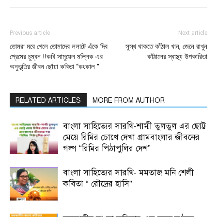
Previous article
Next article
তোমরা মরে গেলে তোমাদের ললাটে এঁকে দিব
সুস্থ থাকতে কাঁঠাল খান, জেনে রাখুন
প্রেমের চুম্বন !!কবি সামুয়েল মল্লিক এর
কাঁঠালের স্বাস্থ্য উপকারিতা
অনুভূতির জীবন ছোঁয়া কবিতা “কংকাল ”
RELATED ARTICLES
MORE FROM AUTHOR
বাংলা সাহিত্যের সারথি-শাম্মী তুলতুল এর ছোট্ট
মেয়ে রিমির চোখে দেখা গ্রামবাংলার জীবনের
গল্প “রিমির পিঠাপুলির দেশ”
বাংলা সাহিত্যের সারথি- মমতাজ মনি শেলী
কবিতা “ রৌদ্রের হাসি”