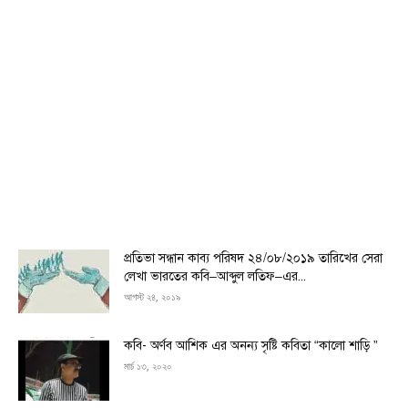
প্রতিভা সন্ধান কাব্য পরিষদ ২৪/০৮/২০১৯ তারিখের সেরা
লেখা ভারতের কবি–আব্দুল লতিফ–এর...
আগস্ট ২৪, ২০১৯
কবি- অর্ণব আশিক এর অনন্য সৃষ্টি কবিতা “কালো শাড়ি ”
মার্চ ১৩, ২০২০