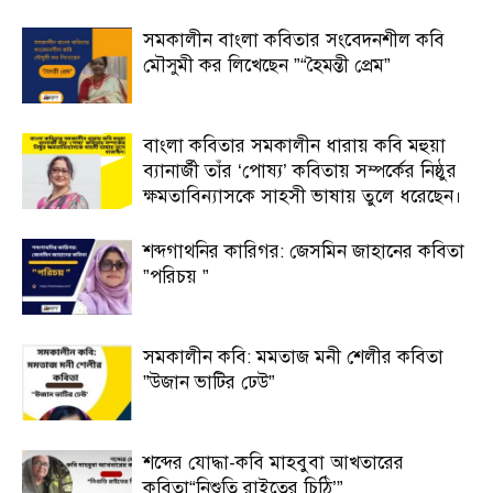
সমকালীন বাংলা কবিতার সংবেদনশীল কবি
মৌসুমী কর লিখেছেন ”“হৈমন্তী প্রেম”
বাংলা কবিতার সমকালীন ধারায় কবি মহুয়া
ব্যানার্জী তাঁর ‘পোষ্য’ কবিতায় সম্পর্কের নিষ্ঠুর
ক্ষমতাবিন্যাসকে সাহসী ভাষায় তুলে ধরেছেন।
শব্দগাথনির কারিগর: জেসমিন জাহানের কবিতা
”পরিচয় ”
সমকালীন কবি: মমতাজ মনী শেলীর কবিতা
”উজান ভাটির ঢেউ”
শব্দের যোদ্ধা-কবি মাহবুবা আখতারের
কবিতা“নিশুতি রাইতের চিঠি’”