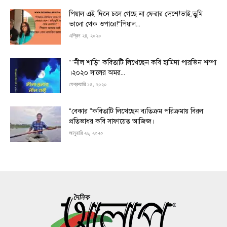
পিয়াল এই দিনে চলে গেছে না ফেরার দেশে!ভাই,তুমি
ভালো থেক ওপারে!“পিয়াল...
এপ্রিল ২৪, ২০২০
“”নীল শাড়ি” কবিতাটি লিখেছেন কবি হামিদা পারভিন শম্পা
।২০২০ সালের অমর...
ফেব্রুয়ারি ১৫, ২০২০
“বেকার ”কবিতাটি লিখেছেন ব্যতিক্রম পরিক্রমায় বিরল
প্রতিভাধর কবি সাফায়েত আজিজ।
জানুয়ারি ২৬, ২০২০