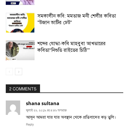
সমকালীন কবি: মমতাজ মনী শেলীর কবিতা
”উজান ভাটির ঢেউ”
শব্দের যোদ্ধা-কবি মাহবুবা আখতারের
কবিতা“নিশুতি রাইতের চিঠি’”
2 COMMENTS
shana sultana
জুলাই ২৬, ২০১৯ At ৪:৪৬ অপরাহ্ণ
আসুন আমরা যার যার অবস্থান থেকে প্রতিবাদের ঝড় তুলি।
Reply