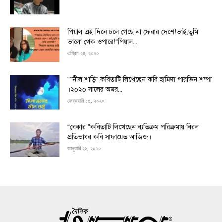
পিয়াল এই দিনে চলে গেছে না ফেরার দেশে!ভাই,তুমি
ভালো থেক ওপারে!“পিয়াল...
এপ্রিল ২৪, ২০২০
“”নীল শাড়ি” কবিতাটি লিখেছেন কবি হামিদা পারভিন শম্পা
।২০২০ সালের অমর...
ফেব্রুয়ারি ১৫, ২০২০
“বেকার ”কবিতাটি লিখেছেন ব্যতিক্রম পরিক্রমায় বিরল
প্রতিভাধর কবি সাফায়েত আজিজ।
জানুয়ারি ২৬, ২০২০