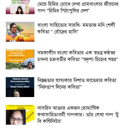
মেয়ে রিমির চোখে দেখা গ্রামবাংলার জীবনের
গল্প “রিমির পিঠাপুলির দেশ”
বাংলা সাহিত্যের সারথি- মমতাজ মনি শেলী
কবিতা “ রৌদ্রের হাসি”
সমকালীন বাংলা কবিতার এক স্বতন্ত্র কণ্ঠস্বর
চন্দনা চক্রবর্তীর কবিতা ”অদৃশ্য চিহ্নের শহর”
নিস্তব্ধতার ভাষ্যকার নিশাত ফাতেমার কবিতা
”নিরুত্তাপ দিনের কবিতা”
নাসরিন আক্তার একজন রোমান্টিক
কথাসাহিত্যধর্মী গল্পকার। তাঁর লেখা গল্প ‘টু
বি কন্টিনিউড’