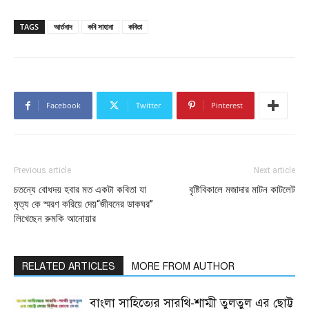
TAGS
আর্তনাদ
কবি সাহানা
কবিতা
Facebook
Twitter
Pinterest
Previous article
Next article
চতন্যে বোধদয় হবার মত একটা কবিতা যা
বৃষ্টিবিকালে মজাদার মাটন কাটলেট
মৃত্য কে স্মরণ করিয়ে দেয়“জীবনের ডাকঘর”
লিখেছেন রুমকি আনোয়ার
RELATED ARTICLES
MORE FROM AUTHOR
বাংলা সাহিত্যের সারথি-শাম্মী তুলতুল এর ছোট্ট