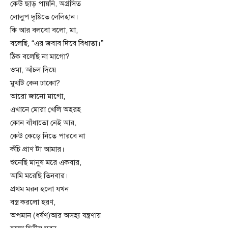
কেউ ছাড় পায়নি, অগ্রসিত
লোলুপ দৃষ্টিতে লেলিহান।
কি আর বলবো বলো, মা,
বলেছি, “এর জবাব দিবে বিধাতা।”
ঠিক বলেছি না মাগো?
ওমা, আঁচল দিয়ে
মুখটি কেন ঢাকো?
আরো জানো মাগো,
এখানে মোরা খেলি অহরহ
কোন বাঁধাতো নেই আর,
কেউ কেড়ে নিতে পারবে না
কঁচি প্রাণ টা আমার।
শুনেছি মানুষ মরে একবার,
আমি মরেছি তিনবার।
প্রথম মরন হলো যখন
বস্ত্র করলো হরণ,
অপমান (ধর্ষণ)আর অসহ্য যন্ত্রণায়