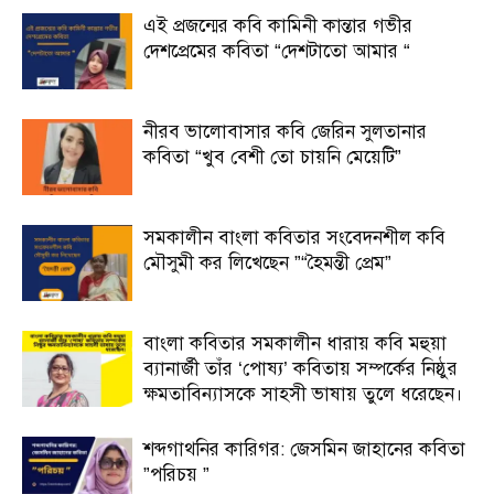
এই প্রজন্মের কবি কামিনী কান্তার গভীর
দেশপ্রেমের কবিতা “দেশটাতো আমার “
নীরব ভালোবাসার কবি জেরিন সুলতানার
কবিতা “খুব বেশী তো চায়নি মেয়েটি”
সমকালীন বাংলা কবিতার সংবেদনশীল কবি
মৌসুমী কর লিখেছেন ”“হৈমন্তী প্রেম”
বাংলা কবিতার সমকালীন ধারায় কবি মহুয়া
ব্যানার্জী তাঁর ‘পোষ্য’ কবিতায় সম্পর্কের নিষ্ঠুর
ক্ষমতাবিন্যাসকে সাহসী ভাষায় তুলে ধরেছেন।
শব্দগাথনির কারিগর: জেসমিন জাহানের কবিতা
”পরিচয় ”