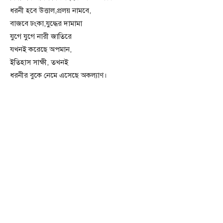
ধরনী হবে উত্তাল,প্রলয় নামবে,
বাজবে ঢংকা,যুদ্ধের দামামা
যুগে যুগে নারী জাতিরে
যখনই করেছে অপমান,
ইতিহাস সাক্ষী, তখনই
ধরনীর বুকে নেমে এসেছে অকল্যাণ।