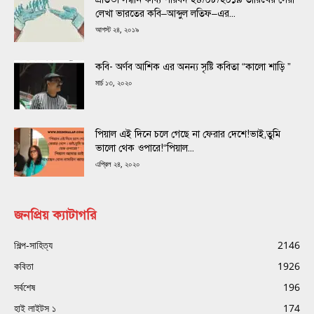
লেখা ভারতের কবি–আব্দুল লতিফ–এর...
আগস্ট ২৪, ২০১৯
কবি- অর্ণব আশিক এর অনন্য সৃষ্টি কবিতা “কালো শাড়ি ”
মার্চ ১৩, ২০২০
পিয়াল এই দিনে চলে গেছে না ফেরার দেশে!ভাই,তুমি
ভালো থেক ওপারে!“পিয়াল...
এপ্রিল ২৪, ২০২০
জনপ্রিয় ক্যাটাগরি
শিল্প-সাহিত্য
2146
কবিতা
1926
সর্বশেষ
196
হাই লাইটস ১
174