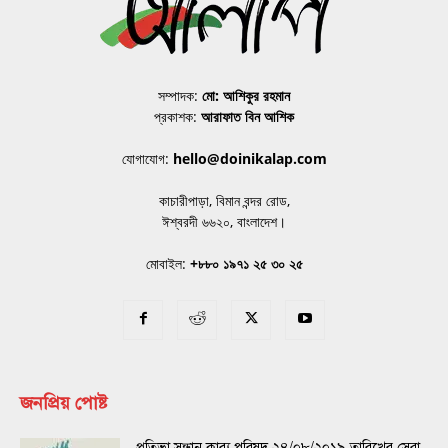
সম্পাদক:
মো: আশিকুর রহমান
প্রকাশক:
আরাফাত বিন আশিক
যোগাযোগ:
hello@doinikalap.com
কাচারীপাড়া, বিমান বন্দর রোড,
ঈশ্বরদী ৬৬২০, বাংলাদেশ।
মোবাইল:
+৮৮০ ১৯৭১ ২৫ ৩০ ২৫
জনপ্রিয় পোষ্ট
প্রতিভা সন্ধান কাব্য পরিষদ ২৪/০৮/২০১৯ তারিখের সেরা