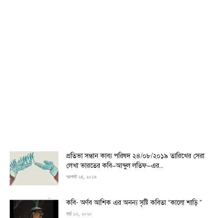
প্রতিভা সন্ধান কাব্য পরিষদ ২৪/০৮/২০১৯ তারিখের সেরা
লেখা ভারতের কবি–আব্দুল লতিফ–এর...
আগস্ট ২৪, ২০১৯
কবি- অর্ণব আশিক এর অনন্য সৃষ্টি কবিতা “কালো শাড়ি ”
মার্চ ১৩, ২০২০