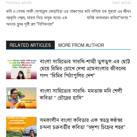
Previous article
Next article
কবি ও লেখক লাকী ফ্লোরেন্স কোড়াইয়া এর
তারুণ্যের কবি নাসিমা হক মুক্তা এর জীবন
প্রকৃতি প্রেম, ভাবনা নিয়ে ভাবুক মনের এক
ঘনিষ্ঠ অসাধারন কবিতা“ভাগ্য ”
অনন্য সুন্দর সৃষ্টি গল্প “নিশিকন্যা”
RELATED ARTICLES
MORE FROM AUTHOR
বাংলা সাহিত্যের সারথি-শাম্মী তুলতুল এর ছোট্ট
মেয়ে রিমির চোখে দেখা গ্রামবাংলার জীবনের
গল্প “রিমির পিঠাপুলির দেশ”
বাংলা সাহিত্যের সারথি- মমতাজ মনি শেলী
কবিতা “ রৌদ্রের হাসি”
সমকালীন বাংলা কবিতার এক স্বতন্ত্র কণ্ঠস্বর
চন্দনা চক্রবর্তীর কবিতা ”অদৃশ্য চিহ্নের শহর”