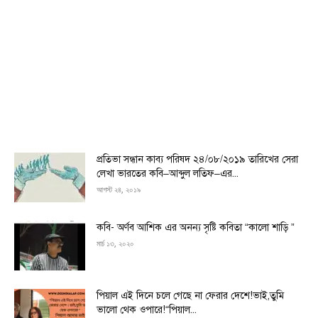
প্রতিভা সন্ধান কাব্য পরিষদ ২৪/০৮/২০১৯ তারিখের সেরা
লেখা ভারতের কবি–আব্দুল লতিফ–এর...
আগস্ট ২৪, ২০১৯
কবি- অর্ণব আশিক এর অনন্য সৃষ্টি কবিতা “কালো শাড়ি ”
মার্চ ১৩, ২০২০
পিয়াল এই দিনে চলে গেছে না ফেরার দেশে!ভাই,তুমি
ভালো থেক ওপারে!“পিয়াল...