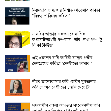
নিস্তব্ধতার ভাষ্যকার নিশাত ফাতেমার কবিতা
”নিরুত্তাপ দিনের কবিতা”
নাসরিন আক্তার একজন রোমান্টিক
কথাসাহিত্যধর্মী গল্পকার। তাঁর লেখা গল্প ‘টু
বি কন্টিনিউড’
এই প্রজন্মের কবি কামিনী কান্তার গভীর
দেশপ্রেমের কবিতা “দেশটাতো আমার “
নীরব ভালোবাসার কবি জেরিন সুলতানার
কবিতা “খুব বেশী তো চায়নি মেয়েটি”
সমকালীন বাংলা কবিতার সংবেদনশীল কবি