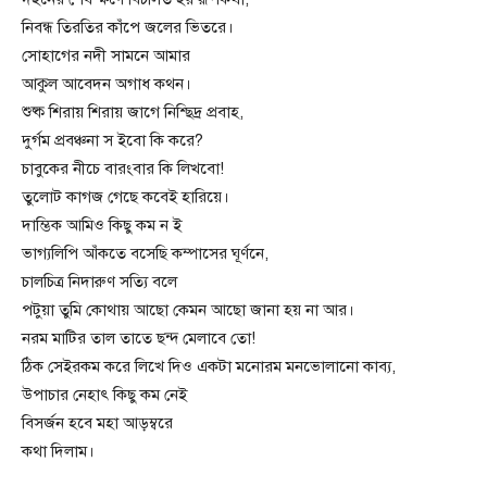
নিবন্ধ তিরতির কাঁপে জলের ভিতরে।
সোহাগের নদী সামনে আমার
আকুল আবেদন অগাধ কথন।
শুষ্ক শিরায় শিরায় জাগে নিশ্ছিদ্র প্রবাহ,
দুর্গম প্রবঞ্চনা স ইবো কি করে?
চাবুকের নীচে বারংবার কি লিখবো!
তুলোট কাগজ গেছে কবেই হারিয়ে।
দাম্ভিক আমিও কিছু কম ন ই
ভাগ্যলিপি আঁকতে বসেছি কম্পাসের ঘূর্ণনে,
চালচিত্র নিদারুণ সত্যি বলে
পটুয়া তুমি কোথায় আছো কেমন আছো জানা হয় না আর।
নরম মাটির তাল তাতে ছন্দ মেলাবে তো!
ঠিক সেইরকম করে লিখে দিও একটা মনোরম মনভোলানো কাব্য,
উপাচার নেহাৎ কিছু কম নেই
বিসর্জন হবে মহা আড়ম্বরে
কথা দিলাম।