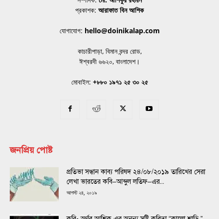
প্রকাশক:
আরাফাত বিন আশিক
যোগাযোগ:
hello@doinikalap.com
কাচারীপাড়া, বিমান বন্দর রোড,
ঈশ্বরদী ৬৬২০, বাংলাদেশ।
মোবাইল:
+৮৮০ ১৯৭১ ২৫ ৩০ ২৫
জনপ্রিয় পোষ্ট
প্রতিভা সন্ধান কাব্য পরিষদ ২৪/০৮/২০১৯ তারিখের সেরা
লেখা ভারতের কবি–আব্দুল লতিফ–এর...
আগস্ট ২৪, ২০১৯
কবি- অর্ণব আশিক এর অনন্য সৃষ্টি কবিতা “কালো শাড়ি ”