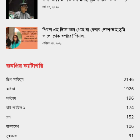
মার্চ ১৩, ২০২০
পিয়াল এই দিনে চলে গেছে না ফেরার দেশে!ভাই,তুমি
ভালো থেক ওপারে!“পিয়াল...
এপ্রিল ২৪, ২০২০
জনপ্রিয় ক্যাটাগরি
শিল্প-সাহিত্য
2146
কবিতা
1926
সর্বশেষ
196
হাই লাইটস ১
174
গল্প
152
বাংলাদেশ
106
মুক্তমত
91