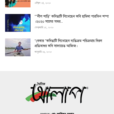
এপ্রিল ২৪, ২০২০
“”নীল শাড়ি” কবিতাটি লিখেছেন কবি হামিদা পারভিন শম্পা
।২০২০ সালের অমর...
ফেব্রুয়ারি ১৫, ২০২০
“বেকার ”কবিতাটি লিখেছেন ব্যতিক্রম পরিক্রমায় বিরল
প্রতিভাধর কবি সাফায়েত আজিজ।
জানুয়ারি ২৬, ২০২০
সম্পাদক:
মো: আশিকুর রহমান