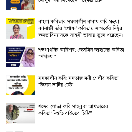
মৌসুমী কর লিখেছেন ”“হৈমন্তী প্রেম”
বাংলা কবিতার সমকালীন ধারায় কবি মহুয়া
ব্যানার্জী তাঁর ‘পোষ্য’ কবিতায় সম্পর্কের নিষ্ঠুর
ক্ষমতাবিন্যাসকে সাহসী ভাষায় তুলে ধরেছেন।
শব্দগাথনির কারিগর: জেসমিন জাহানের কবিতা
”পরিচয় ”
সমকালীন কবি: মমতাজ মনী শেলীর কবিতা
”উজান ভাটির ঢেউ”
শব্দের যোদ্ধা-কবি মাহবুবা আখতারের
কবিতা“নিশুতি রাইতের চিঠি’”