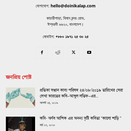
যোগাযোগ:
hello@doinikalap.com
কাচারীপাড়া, বিমান বন্দর রোড,
ঈশ্বরদী ৬৬২০, বাংলাদেশ।
মোবাইল:
+৮৮০ ১৯৭১ ২৫ ৩০ ২৫
জনপ্রিয় পোষ্ট
প্রতিভা সন্ধান কাব্য পরিষদ ২৪/০৮/২০১৯ তারিখের সেরা
লেখা ভারতের কবি–আব্দুল লতিফ–এর...
আগস্ট ২৪, ২০১৯
কবি- অর্ণব আশিক এর অনন্য সৃষ্টি কবিতা “কালো শাড়ি ”
মার্চ ১৩, ২০২০