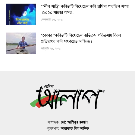
“”নীল শাড়ি” কবিতাটি লিখেছেন কবি হামিদা পারভিন শম্পা
।২০২০ সালের অমর...
ফেব্রুয়ারি ১৫, ২০২০
“বেকার ”কবিতাটি লিখেছেন ব্যতিক্রম পরিক্রমায় বিরল
প্রতিভাধর কবি সাফায়েত আজিজ।
জানুয়ারি ২৬, ২০২০
সম্পাদক:
মো: আশিকুর রহমান
প্রকাশক:
আরাফাত বিন আশিক