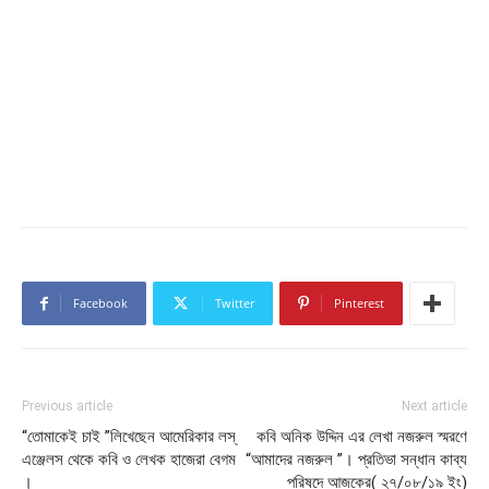
Facebook
Twitter
Pinterest
Previous article
Next article
“তোমাকেই চাই ”লিখেছেন আমেরিকার লস্
কবি অনিক উদ্দিন এর লেখা নজরুল স্মরণে
এঞ্জেলস থেকে কবি ও লেখক হাজেরা বেগম
“আমাদের নজরুল ”। প্রতিভা সন্ধান কাব্য
।
পরিষদে আজকের( ২৭/০৮/১৯ ইং)