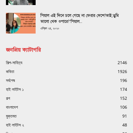
পিয়াল এই দিনে চলে গেছে না ফেরার দেশে!ভাই,তুমি
ভালো থেক ওপারে!“পিয়াল...
এপ্রিল ২৪, ২০২০
জনপ্রিয় ক্যাটাগরি
শিল্প-সাহিত্য
2146
কবিতা
1926
সর্বশেষ
196
হাই লাইটস ১
174
গল্প
152
বাংলাদেশ
106
মুক্তমত
91
হাই লাইটস ২
48