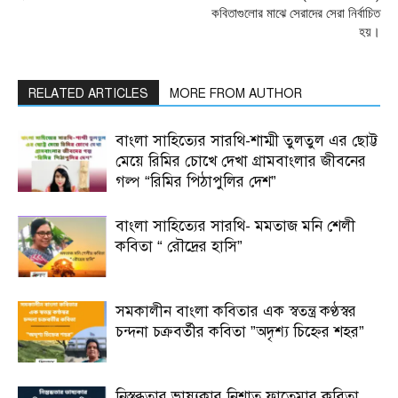
কবিতাগুলোর মাঝে সেরাদের সেরা নির্বাচিত
হয়।
RELATED ARTICLES
MORE FROM AUTHOR
বাংলা সাহিত্যের সারথি-শাম্মী তুলতুল এর ছোট্ট
মেয়ে রিমির চোখে দেখা গ্রামবাংলার জীবনের
গল্প “রিমির পিঠাপুলির দেশ”
বাংলা সাহিত্যের সারথি- মমতাজ মনি শেলী
কবিতা “ রৌদ্রের হাসি”
সমকালীন বাংলা কবিতার এক স্বতন্ত্র কণ্ঠস্বর
চন্দনা চক্রবর্তীর কবিতা ”অদৃশ্য চিহ্নের শহর”
নিস্তব্ধতার ভাষ্যকার নিশাত ফাতেমার কবিতা