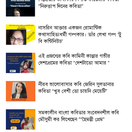
”নিরুত্তাপ দিনের কবিতা”
নাসরিন আক্তার একজন রোমান্টিক
কথাসাহিত্যধর্মী গল্পকার। তাঁর লেখা গল্প ‘টু
বি কন্টিনিউড’
এই প্রজন্মের কবি কামিনী কান্তার গভীর
দেশপ্রেমের কবিতা “দেশটাতো আমার “
নীরব ভালোবাসার কবি জেরিন সুলতানার
কবিতা “খুব বেশী তো চায়নি মেয়েটি”
সমকালীন বাংলা কবিতার সংবেদনশীল কবি
মৌসুমী কর লিখেছেন ”“হৈমন্তী প্রেম”