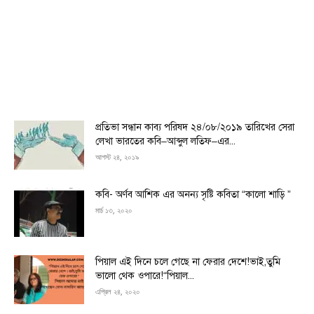
প্রতিভা সন্ধান কাব্য পরিষদ ২৪/০৮/২০১৯ তারিখের সেরা
লেখা ভারতের কবি–আব্দুল লতিফ–এর...
আগস্ট ২৪, ২০১৯
কবি- অর্ণব আশিক এর অনন্য সৃষ্টি কবিতা “কালো শাড়ি ”
মার্চ ১৩, ২০২০
পিয়াল এই দিনে চলে গেছে না ফেরার দেশে!ভাই,তুমি
ভালো থেক ওপারে!“পিয়াল...
এপ্রিল ২৪, ২০২০