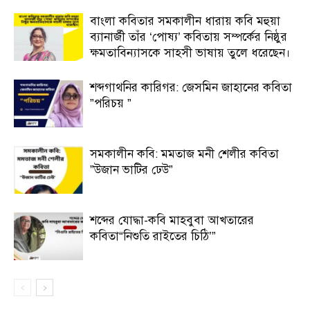
বাংলা কবিতার সমকালীন ধারায় কবি মহুয়া
ব্যানার্জী তাঁর ‘পোষ্য’ কবিতায় সম্পর্কের নিষ্ঠুর
ক্ষমতাবিন্যাসকে সাহসী ভাষায় তুলে ধরেছেন।
শব্দগাথনির কারিগর: জেসমিন জাহানের কবিতা
”পরিচয় ”
সমকালীন কবি: মমতাজ মনী শেলীর কবিতা
”উজান ভাটির ঢেউ”
শব্দের যোদ্ধা-কবি মাহবুবা আখতারের
কবিতা“নিশুতি রাইতের চিঠি’”