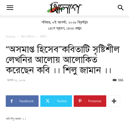
শনিবার
,
৮ই আগস্ট, ২০২৬ খ্রিস্টাব্দ
২৪শে শ্রাবণ, ১৪৩৩ বঙ্গাব্দ
Home
শিল্প-সাহিত্য
কবিতা
“অসমাপ্ত হিসেব”কবিতাটি সৃষ্টিশীল
লেখনির আলোয় আলোকিত
করেছেন কবি ।। শিলু জামান ।।
আগস্ট ৩১, ২০১৯
566
Facebook
Twitter
Pinterest
কবি শিলু জামান ।।