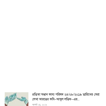
প্রতিভা সন্ধান কাব্য পরিষদ ২৪/০৮/২০১৯ তারিখের সেরা
লেখা ভারতের কবি–আব্দুল লতিফ–এর...
আগস্ট ২৪, ২০১৯