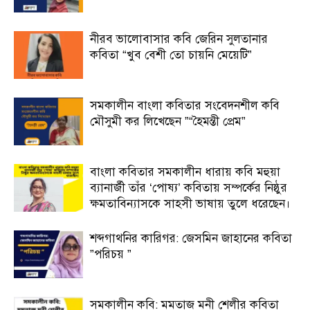
নীরব ভালোবাসার কবি জেরিন সুলতানার
কবিতা “খুব বেশী তো চায়নি মেয়েটি”
সমকালীন বাংলা কবিতার সংবেদনশীল কবি
মৌসুমী কর লিখেছেন ”“হৈমন্তী প্রেম”
বাংলা কবিতার সমকালীন ধারায় কবি মহুয়া
ব্যানার্জী তাঁর ‘পোষ্য’ কবিতায় সম্পর্কের নিষ্ঠুর
ক্ষমতাবিন্যাসকে সাহসী ভাষায় তুলে ধরেছেন।
শব্দগাথনির কারিগর: জেসমিন জাহানের কবিতা
”পরিচয় ”
সমকালীন কবি: মমতাজ মনী শেলীর কবিতা