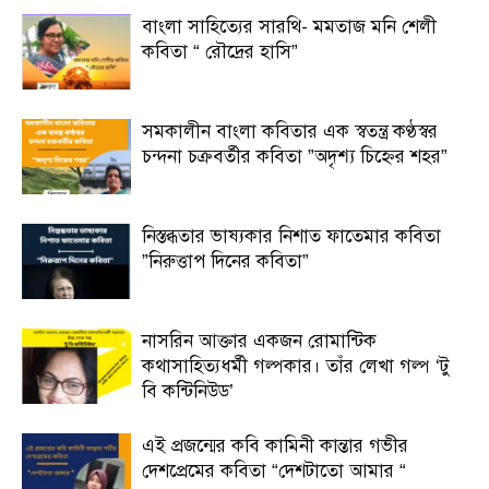
বাংলা সাহিত্যের সারথি- মমতাজ মনি শেলী
কবিতা “ রৌদ্রের হাসি”
সমকালীন বাংলা কবিতার এক স্বতন্ত্র কণ্ঠস্বর
চন্দনা চক্রবর্তীর কবিতা ”অদৃশ্য চিহ্নের শহর”
নিস্তব্ধতার ভাষ্যকার নিশাত ফাতেমার কবিতা
”নিরুত্তাপ দিনের কবিতা”
নাসরিন আক্তার একজন রোমান্টিক
কথাসাহিত্যধর্মী গল্পকার। তাঁর লেখা গল্প ‘টু
বি কন্টিনিউড’
এই প্রজন্মের কবি কামিনী কান্তার গভীর
দেশপ্রেমের কবিতা “দেশটাতো আমার “