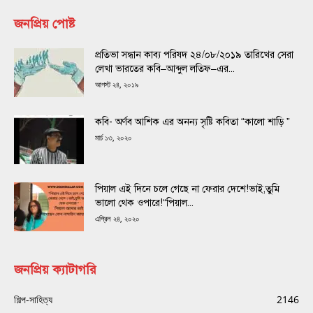
জনপ্রিয় পোষ্ট
প্রতিভা সন্ধান কাব্য পরিষদ ২৪/০৮/২০১৯ তারিখের সেরা
লেখা ভারতের কবি–আব্দুল লতিফ–এর...
আগস্ট ২৪, ২০১৯
কবি- অর্ণব আশিক এর অনন্য সৃষ্টি কবিতা “কালো শাড়ি ”
মার্চ ১৩, ২০২০
পিয়াল এই দিনে চলে গেছে না ফেরার দেশে!ভাই,তুমি
ভালো থেক ওপারে!“পিয়াল...
এপ্রিল ২৪, ২০২০
জনপ্রিয় ক্যাটাগরি
শিল্প-সাহিত্য
2146