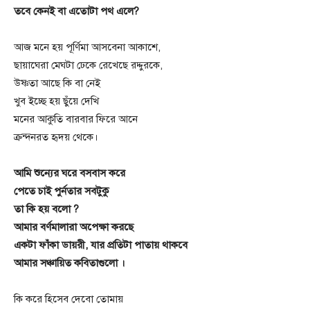
তবে কেনই বা এতোটা পথ এলে?
আজ মনে হয় পূর্ণিমা আসবেনা আকাশে,
ছায়াঘেরা মেঘটা ঢেকে রেখেছে রদ্দুরকে,
উষ্ণতা আছে কি বা নেই
খুব ইচ্ছে হয় ছুঁয়ে দেখি
মনের আকুতি বারবার ফিরে আনে
ক্রন্দনরত হৃদয় থেকে।
আমি শুন্যের ঘরে বসবাস করে
পেতে চাই পুর্নতার সবটুকু
তা কি হয় বলো ?
আমার বর্ণমালারা অপেক্ষা করছে
একটা ফাঁকা ডায়রী, যার প্রতিটা পাতায় থাকবে
আমার সঞ্চায়িত কবিতাগুলো ।
কি করে হিসেব দেবো তোমায়