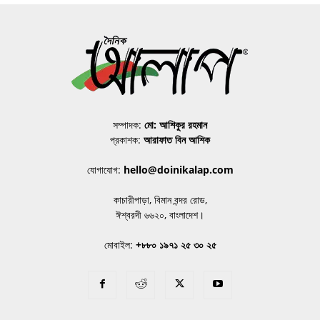
সম্পাদক:
মো: আশিকুর রহমান
প্রকাশক:
আরাফাত বিন আশিক
যোগাযোগ:
hello@doinikalap.com
কাচারীপাড়া, বিমান বন্দর রোড,
ঈশ্বরদী ৬৬২০, বাংলাদেশ।
মোবাইল:
+৮৮০ ১৯৭১ ২৫ ৩০ ২৫