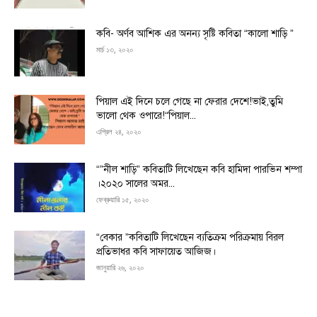
কবি- অর্ণব আশিক এর অনন্য সৃষ্টি কবিতা “কালো শাড়ি ”
মার্চ ১৩, ২০২০
পিয়াল এই দিনে চলে গেছে না ফেরার দেশে!ভাই,তুমি
ভালো থেক ওপারে!“পিয়াল...
এপ্রিল ২৪, ২০২০
“”নীল শাড়ি” কবিতাটি লিখেছেন কবি হামিদা পারভিন শম্পা
।২০২০ সালের অমর...
ফেব্রুয়ারি ১৫, ২০২০
“বেকার ”কবিতাটি লিখেছেন ব্যতিক্রম পরিক্রমায় বিরল
প্রতিভাধর কবি সাফায়েত আজিজ।
জানুয়ারি ২৬, ২০২০