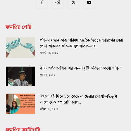
জনপ্রিয় পোষ্ট
প্রতিভা সন্ধান কাব্য পরিষদ ২৪/০৮/২০১৯ তারিখের সেরা
লেখা ভারতের কবি–আব্দুল লতিফ–এর...
আগস্ট ২৪, ২০১৯
কবি- অর্ণব আশিক এর অনন্য সৃষ্টি কবিতা “কালো শাড়ি ”
মার্চ ১৩, ২০২০
পিয়াল এই দিনে চলে গেছে না ফেরার দেশে!ভাই,তুমি
ভালো থেক ওপারে!“পিয়াল...
এপ্রিল ২৪, ২০২০
জনপ্রিয় ক্যাটাগরি