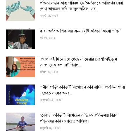
প্রতিভা সন্ধান কাব্য পরিষদ ২৪/০৮/২০১৯ তারিখের সেরা
লেখা ভারতের কবি–আব্দুল লতিফ–এর...
আগস্ট ২৪, ২০১৯
কবি- অর্ণব আশিক এর অনন্য সৃষ্টি কবিতা “কালো শাড়ি ”
মার্চ ১৩, ২০২০
পিয়াল এই দিনে চলে গেছে না ফেরার দেশে!ভাই,তুমি
ভালো থেক ওপারে!“পিয়াল...
এপ্রিল ২৪, ২০২০
“”নীল শাড়ি” কবিতাটি লিখেছেন কবি হামিদা পারভিন শম্পা
।২০২০ সালের অমর...
ফেব্রুয়ারি ১৫, ২০২০
“বেকার ”কবিতাটি লিখেছেন ব্যতিক্রম পরিক্রমায় বিরল
প্রতিভাধর কবি সাফায়েত আজিজ।
জানুয়ারি ২৬, ২০২০