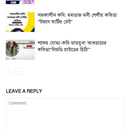
সমকালীন কবি: মমতাজ মনী শেলীর কবিতা
”উজান ভাটির ঢেউ”
শব্দের যোদ্ধা-কবি মাহবুবা আখতারের
কবিতা“নিশুতি রাইতের চিঠি’”
LEAVE A REPLY