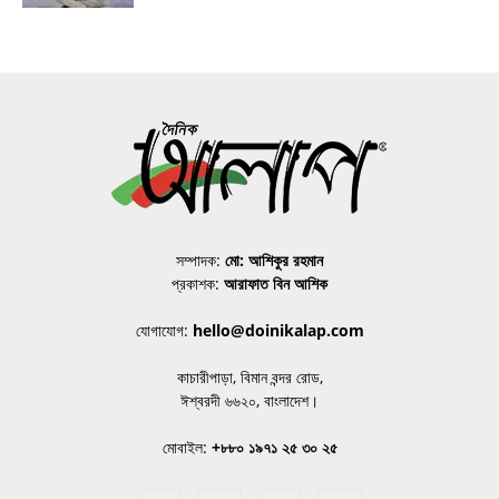
সম্পাদক:
মো: আশিকুর রহমান
প্রকাশক:
আরাফাত বিন আশিক
যোগাযোগ:
hello@doinikalap.com
কাচারীপাড়া, বিমান বন্দর রোড,
ঈশ্বরদী ৬৬২০, বাংলাদেশ।
মোবাইল:
+৮৮০ ১৯৭১ ২৫ ৩০ ২৫