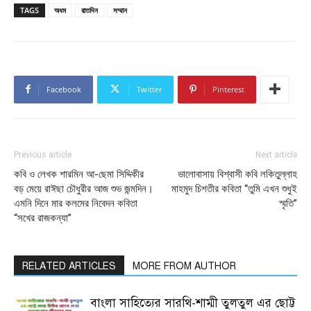
TAGS
অধম
রাতদিন
সম্মান
Facebook
Twitter
Pinterest
Previous article
Next article
কবি ও লেখক শারমিন আ-ছেমা সিদ্দিকীর
ভালোবাসায় বিশ্বাসী কবি লকিতুল্লাহ
বড় মেয়ে রাঈছা চৌধুরীর আজ শুভ জন্মদিন।
মাহমুদ চিশতীর কবিতা “তুমি এখন শুধুই
এমনি দিনে মার কলমের নিবেদন কবিতা
স্মৃতি”
“সখের রাজকন্যা”
RELATED ARTICLES
MORE FROM AUTHOR
বাংলা সাহিত্যের সারথি-শাম্মী তুলতুল এর ছোট্ট