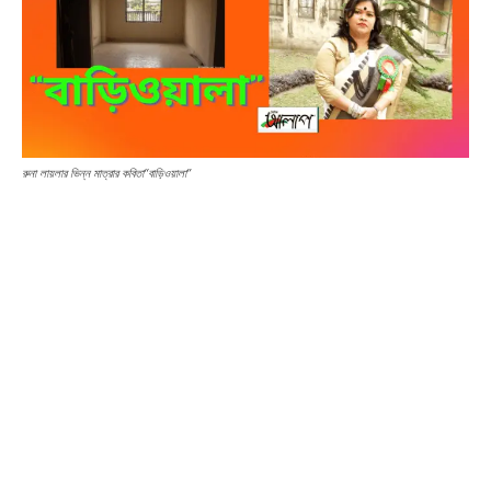
রুনা লায়লার ভিন্ন মাত্রার কবিতা“বাড়িওয়ালা”