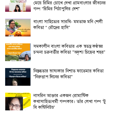
মেয়ে রিমির চোখে দেখা গ্রামবাংলার জীবনের
গল্প “রিমির পিঠাপুলির দেশ”
বাংলা সাহিত্যের সারথি- মমতাজ মনি শেলী
কবিতা “ রৌদ্রের হাসি”
সমকালীন বাংলা কবিতার এক স্বতন্ত্র কণ্ঠস্বর
চন্দনা চক্রবর্তীর কবিতা ”অদৃশ্য চিহ্নের শহর”
নিস্তব্ধতার ভাষ্যকার নিশাত ফাতেমার কবিতা
”নিরুত্তাপ দিনের কবিতা”
নাসরিন আক্তার একজন রোমান্টিক
কথাসাহিত্যধর্মী গল্পকার। তাঁর লেখা গল্প ‘টু
বি কন্টিনিউড’