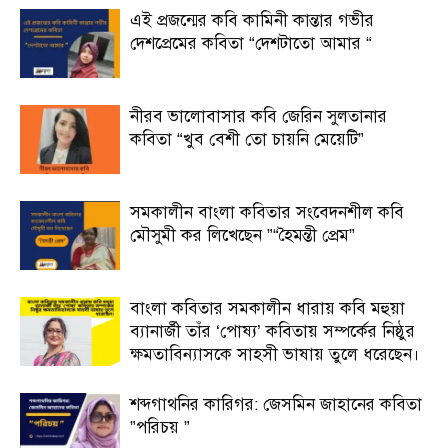
এই প্রজন্মের কবি কামিনী কান্তার গভীর
দেশপ্রেমের কবিতা “দেশটাতো আমার “
নীরব ভালোবাসার কবি জেরিন সুলতানার
কবিতা “খুব বেশী তো চায়নি মেয়েটি”
সমকালীন বাংলা কবিতার সংবেদনশীল কবি
মৌসুমী কর লিখেছেন ”“হৈমন্তী প্রেম”
বাংলা কবিতার সমকালীন ধারায় কবি মহুয়া
ব্যানার্জী তাঁর ‘পোষ্য’ কবিতায় সম্পর্কের নিষ্ঠুর
ক্ষমতাবিন্যাসকে সাহসী ভাষায় তুলে ধরেছেন।
শব্দগাথনির কারিগর: জেসমিন জাহানের কবিতা
”পরিচয় ”