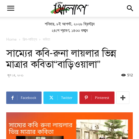
শনিবার
,
৮ই আগস্ট, ২০২৬ খ্রিস্টাব্দ
২৪শে শ্রাবণ, ১৪৩৩ বঙ্গাব্দ
Home
শিল্প-সাহিত্য
কবিতা
সাম্যের কবি-রুনা লায়লার ভিন্ন
মাত্রার কবিতা“বাড়িওয়ালা”
জুন ১৪, ২০২১
512
Facebook
Twitter
Pinterest