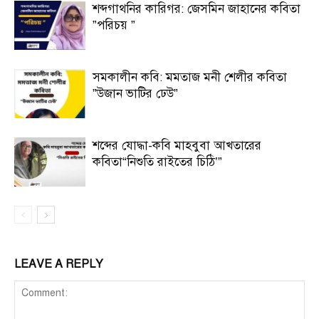
শব্দগাথনির কারিগর: জেসমিন জাহানের কবিতা
”পরিচয় ”
সমকালীন কবি: মমতাজ মনী শেলীর কবিতা
”উজান ভাটির ঢেউ”
শব্দের যোদ্ধা-কবি মাহবুবা আখতারের
কবিতা“নিশুতি রাইতের চিঠি’”
LEAVE A REPLY