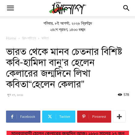
শনিবার
,
৮ই আগস্ট, ২০২৬ খ্রিস্টাব্দ
২৪শে শ্রাবণ, ১৪৩৩ বঙ্গাব্দ
Home
শিল্প-সাহিত্য
কবিতা
ভারত থেকে মানব চেতনার বিশিষ্ট
কবি-হামিদা বানু’র হেলেন
কেলারের জন্মদিনে লিখা
কবিতা“হেলেন কেলার”
জুন ২৭, ২০২১
578
Facebook
Twitter
Pinterest