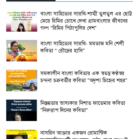
বাংলা সাহিত্যের সারথি-শাম্মী তুলতুল এর ছোট্ট
মেয়ে রিমির চোখে দেখা গ্রামবাংলার জীবনের
গল্প “রিমির পিঠাপুলির দেশ”
বাংলা সাহিত্যের সারথি- মমতাজ মনি শেলী
কবিতা “ রৌদ্রের হাসি”
সমকালীন বাংলা কবিতার এক স্বতন্ত্র কণ্ঠস্বর
চন্দনা চক্রবর্তীর কবিতা ”অদৃশ্য চিহ্নের শহর”
নিস্তব্ধতার ভাষ্যকার নিশাত ফাতেমার কবিতা
”নিরুত্তাপ দিনের কবিতা”
নাসরিন আক্তার একজন রোমান্টিক