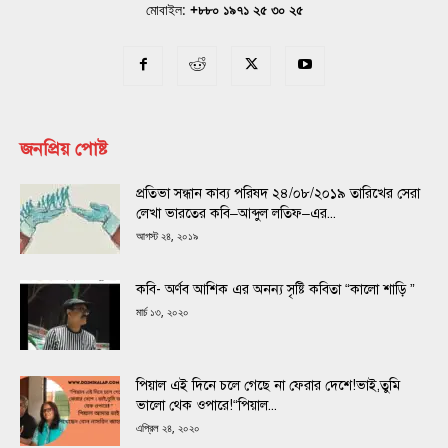
মোবাইল:
+৮৮০ ১৯৭১ ২৫ ৩০ ২৫
জনপ্রিয় পোষ্ট
প্রতিভা সন্ধান কাব্য পরিষদ ২৪/০৮/২০১৯ তারিখের সেরা
লেখা ভারতের কবি–আব্দুল লতিফ–এর...
আগস্ট ২৪, ২০১৯
কবি- অর্ণব আশিক এর অনন্য সৃষ্টি কবিতা “কালো শাড়ি ”
মার্চ ১৩, ২০২০
পিয়াল এই দিনে চলে গেছে না ফেরার দেশে!ভাই,তুমি
ভালো থেক ওপারে!“পিয়াল...
এপ্রিল ২৪, ২০২০