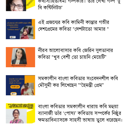
কথাসাহিত্যধর্মী গল্পকার। তাঁর লেখা গল্প ‘টু
বি কন্টিনিউড’
এই প্রজন্মের কবি কামিনী কান্তার গভীর
দেশপ্রেমের কবিতা “দেশটাতো আমার “
নীরব ভালোবাসার কবি জেরিন সুলতানার
কবিতা “খুব বেশী তো চায়নি মেয়েটি”
সমকালীন বাংলা কবিতার সংবেদনশীল কবি
মৌসুমী কর লিখেছেন ”“হৈমন্তী প্রেম”
বাংলা কবিতার সমকালীন ধারায় কবি মহুয়া
ব্যানার্জী তাঁর ‘পোষ্য’ কবিতায় সম্পর্কের নিষ্ঠুর
ক্ষমতাবিন্যাসকে সাহসী ভাষায় তুলে ধরেছেন।