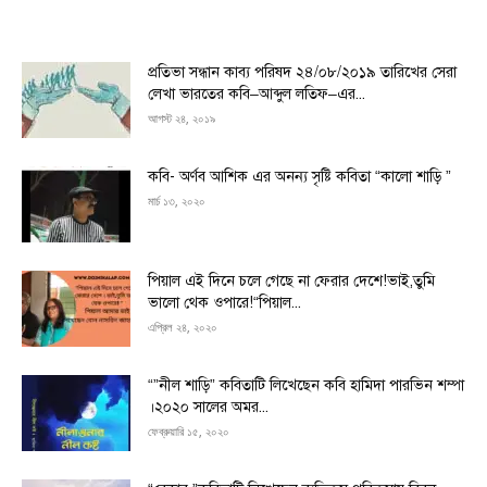
প্রতিভা সন্ধান কাব্য পরিষদ ২৪/০৮/২০১৯ তারিখের সেরা
লেখা ভারতের কবি–আব্দুল লতিফ–এর...
আগস্ট ২৪, ২০১৯
কবি- অর্ণব আশিক এর অনন্য সৃষ্টি কবিতা “কালো শাড়ি ”
মার্চ ১৩, ২০২০
পিয়াল এই দিনে চলে গেছে না ফেরার দেশে!ভাই,তুমি
ভালো থেক ওপারে!“পিয়াল...
এপ্রিল ২৪, ২০২০
“”নীল শাড়ি” কবিতাটি লিখেছেন কবি হামিদা পারভিন শম্পা
।২০২০ সালের অমর...
ফেব্রুয়ারি ১৫, ২০২০