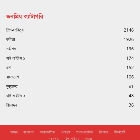
জনপ্রিয় ক্যাটাগরি
শিল্প-সাহিত্য
2146
কবিতা
1926
সর্বশেষ
196
হাই লাইটস ১
174
গল্প
152
বাংলাদেশ
106
মুক্তমত
91
হাই লাইটস ২
48
বিনোদন
36
প্রচ্ছদ
বাংলাদেশ
আন্তর্জাতিক
খেলাধুলা
তথ্য-প্রযুক্তি
বিনোদন
জীবনশৈলী
মুক্তমত
শিল্প-সাহিত্য
আরও