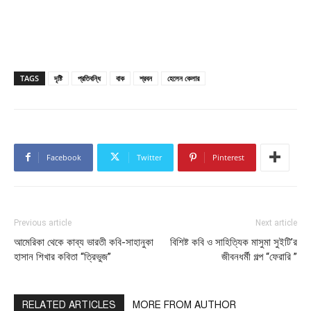
TAGS
দৃষ্টি
প্রতিবন্ধি
বাক
শ্রবন
হেলেন কেলার
Facebook
Twitter
Pinterest
Previous article
Next article
আমেরিকা থেকে কাব্য ভারতী কবি-সাহানুকা
বিশিষ্ট কবি ও সাহিত্যিক মাসুমা সুইটি’র
হাসান শিখার কবিতা “ত্রিভুজ”
জীবনধর্মী গল্প “ফেরারি ”
RELATED ARTICLES
MORE FROM AUTHOR