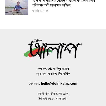
“বেকার ”কবিতাটি লিখেছেন ব্যতিক্রম পরিক্রমায় বিরল
প্রতিভাধর কবি সাফায়েত আজিজ।
জানুয়ারি ২৬, ২০২০
সম্পাদক:
মো: আশিকুর রহমান
প্রকাশক:
আরাফাত বিন আশিক
যোগাযোগ:
hello@doinikalap.com
কাচারীপাড়া, বিমান বন্দর রোড,
ঈশ্বরদী ৬৬২০, বাংলাদেশ।