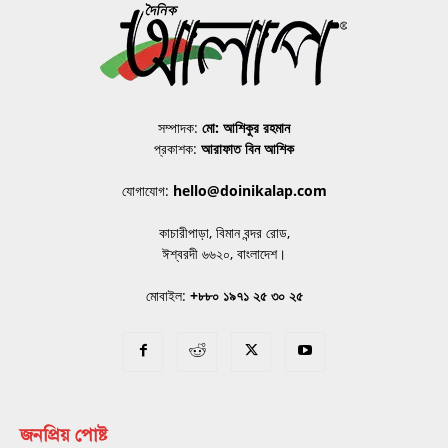
সম্পাদক:
মো: আশিকুর রহমান
প্রকাশক:
আরাফাত বিন আশিক
যোগাযোগ:
hello@doinikalap.com
কাচারীপাড়া, বিমান বন্দর রোড,
ঈশ্বরদী ৬৬২০, বাংলাদেশ।
মোবাইল:
+৮৮০ ১৯৭১ ২৫ ৩০ ২৫
জনপ্রিয় পোষ্ট