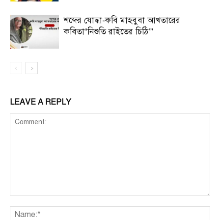
শব্দের যোদ্ধা-কবি মাহবুবা আখতারের
কবিতা“নিশুতি রাইতের চিঠি’”
LEAVE A REPLY