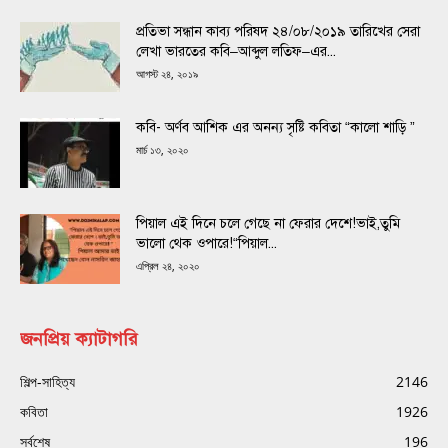
প্রতিভা সন্ধান কাব্য পরিষদ ২৪/০৮/২০১৯ তারিখের সেরা
লেখা ভারতের কবি–আব্দুল লতিফ–এর...
আগস্ট ২৪, ২০১৯
কবি- অর্ণব আশিক এর অনন্য সৃষ্টি কবিতা “কালো শাড়ি ”
মার্চ ১৩, ২০২০
পিয়াল এই দিনে চলে গেছে না ফেরার দেশে!ভাই,তুমি
ভালো থেক ওপারে!“পিয়াল...
এপ্রিল ২৪, ২০২০
জনপ্রিয় ক্যাটাগরি
শিল্প-সাহিত্য
2146
কবিতা
1926
সর্বশেষ
196