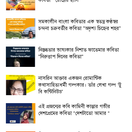
কবিতা “ রৌদ্রের হাসি”
সমকালীন বাংলা কবিতার এক স্বতন্ত্র কণ্ঠস্বর
চন্দনা চক্রবর্তীর কবিতা ”অদৃশ্য চিহ্নের শহর”
নিস্তব্ধতার ভাষ্যকার নিশাত ফাতেমার কবিতা
”নিরুত্তাপ দিনের কবিতা”
নাসরিন আক্তার একজন রোমান্টিক
কথাসাহিত্যধর্মী গল্পকার। তাঁর লেখা গল্প ‘টু
বি কন্টিনিউড’
এই প্রজন্মের কবি কামিনী কান্তার গভীর
দেশপ্রেমের কবিতা “দেশটাতো আমার “