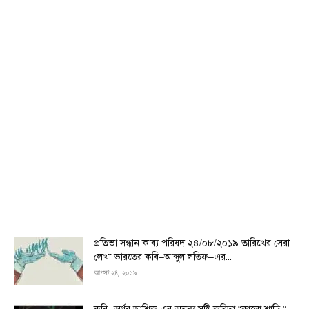
প্রতিভা সন্ধান কাব্য পরিষদ ২৪/০৮/২০১৯ তারিখের সেরা
লেখা ভারতের কবি–আব্দুল লতিফ–এর...
আগস্ট ২৪, ২০১৯