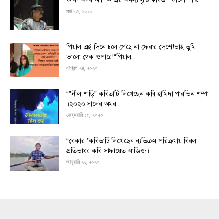
কবি- অর্ণব আশিক এর অনন্য সৃষ্টি কবিতা “কালো শাড়ি ”
মার্চ ১৩, ২০২০
পিয়াল এই দিনে চলে গেছে না ফেরার দেশে!ভাই,তুমি
ভালো থেক ওপারে!“পিয়াল...
এপ্রিল ২৪, ২০২০
“”নীল শাড়ি” কবিতাটি লিখেছেন কবি হামিদা পারভিন শম্পা
।২০২০ সালের অমর...
ফেব্রুয়ারি ১৫, ২০২০
“বেকার ”কবিতাটি লিখেছেন ব্যতিক্রম পরিক্রমায় বিরল
প্রতিভাধর কবি সাফায়েত আজিজ।
জানুয়ারি ২৬, ২০২০