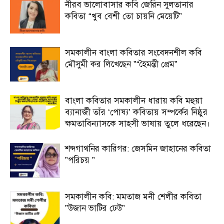
নীরব ভালোবাসার কবি জেরিন সুলতানার
কবিতা “খুব বেশী তো চায়নি মেয়েটি”
সমকালীন বাংলা কবিতার সংবেদনশীল কবি
মৌসুমী কর লিখেছেন ”“হৈমন্তী প্রেম”
বাংলা কবিতার সমকালীন ধারায় কবি মহুয়া
ব্যানার্জী তাঁর ‘পোষ্য’ কবিতায় সম্পর্কের নিষ্ঠুর
ক্ষমতাবিন্যাসকে সাহসী ভাষায় তুলে ধরেছেন।
শব্দগাথনির কারিগর: জেসমিন জাহানের কবিতা
”পরিচয় ”
সমকালীন কবি: মমতাজ মনী শেলীর কবিতা
”উজান ভাটির ঢেউ”