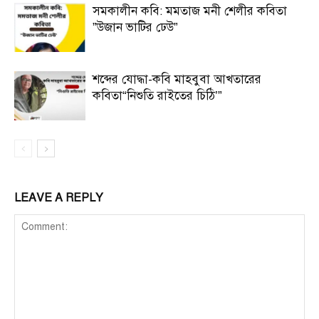
সমকালীন কবি: মমতাজ মনী শেলীর কবিতা
”উজান ভাটির ঢেউ”
শব্দের যোদ্ধা-কবি মাহবুবা আখতারের
কবিতা“নিশুতি রাইতের চিঠি’”
LEAVE A REPLY