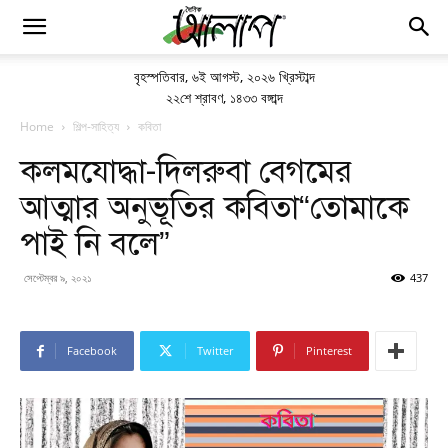
বৃহস্পতিবার
,
৬ই আগস্ট, ২০২৬ খ্রিস্টাব্দ
২২শে শ্রাবণ, ১৪৩৩ বঙ্গাব্দ
Home
শিল্প-সাহিত্য
কবিতা
কলমযোদ্ধা-দিলরুবা বেগমের
আত্মার অনুভূতির কবিতা“তোমাকে
পাই নি বলে”
সেপ্টেম্বর ৯, ২০২১
437
Facebook
Twitter
Pinterest