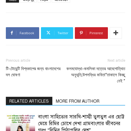
Facebook
Twitter
Pinterest
Previous article
Next article
টি-টোয়েন্টি বিশ্বকাপের জন্য বাংলাদেশের
কলমযোদ্ধা-কমলিকা দত্তের আবেগোত্থিত
দল ঘোষণা
অনুভূতি,উপলব্ধির কবিতা“তাকালে কিচ্ছু
নেই ”
RELATED ARTICLES
MORE FROM AUTHOR
বাংলা সাহিত্যের সারথি-শাম্মী তুলতুল এর ছোট্ট
মেয়ে রিমির চোখে দেখা গ্রামবাংলার জীবনের
গল্প “রিমির পিঠাপুলির দেশ”