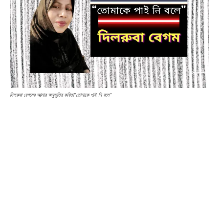
দিলরুবা বেগমের আত্মার অনুভূতির কবিতা“তোমাকে পাই নি বলে”