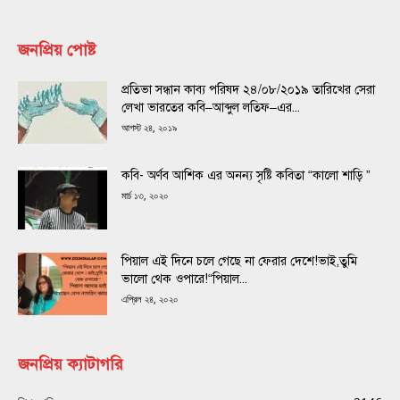
জনপ্রিয় পোষ্ট
প্রতিভা সন্ধান কাব্য পরিষদ ২৪/০৮/২০১৯ তারিখের সেরা
লেখা ভারতের কবি–আব্দুল লতিফ–এর...
আগস্ট ২৪, ২০১৯
কবি- অর্ণব আশিক এর অনন্য সৃষ্টি কবিতা “কালো শাড়ি ”
মার্চ ১৩, ২০২০
পিয়াল এই দিনে চলে গেছে না ফেরার দেশে!ভাই,তুমি
ভালো থেক ওপারে!“পিয়াল...
এপ্রিল ২৪, ২০২০
জনপ্রিয় ক্যাটাগরি