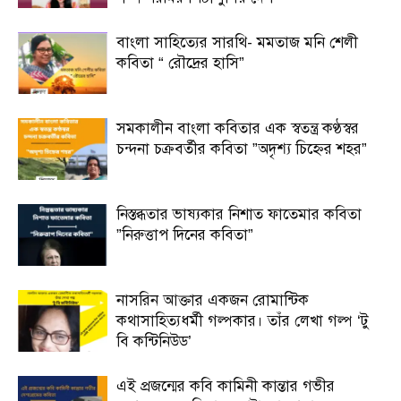
বাংলা সাহিত্যের সারথি- মমতাজ মনি শেলী
কবিতা “ রৌদ্রের হাসি”
সমকালীন বাংলা কবিতার এক স্বতন্ত্র কণ্ঠস্বর
চন্দনা চক্রবর্তীর কবিতা ”অদৃশ্য চিহ্নের শহর”
নিস্তব্ধতার ভাষ্যকার নিশাত ফাতেমার কবিতা
”নিরুত্তাপ দিনের কবিতা”
নাসরিন আক্তার একজন রোমান্টিক
কথাসাহিত্যধর্মী গল্পকার। তাঁর লেখা গল্প ‘টু
বি কন্টিনিউড’
এই প্রজন্মের কবি কামিনী কান্তার গভীর