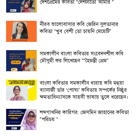
দেশপ্রেমের কবিতা “দেশটাতো আমার “
নীরব ভালোবাসার কবি জেরিন সুলতানার
কবিতা “খুব বেশী তো চায়নি মেয়েটি”
সমকালীন বাংলা কবিতার সংবেদনশীল কবি
মৌসুমী কর লিখেছেন ”“হৈমন্তী প্রেম”
বাংলা কবিতার সমকালীন ধারায় কবি মহুয়া
ব্যানার্জী তাঁর ‘পোষ্য’ কবিতায় সম্পর্কের নিষ্ঠুর
ক্ষমতাবিন্যাসকে সাহসী ভাষায় তুলে ধরেছেন।
শব্দগাথনির কারিগর: জেসমিন জাহানের কবিতা
”পরিচয় ”