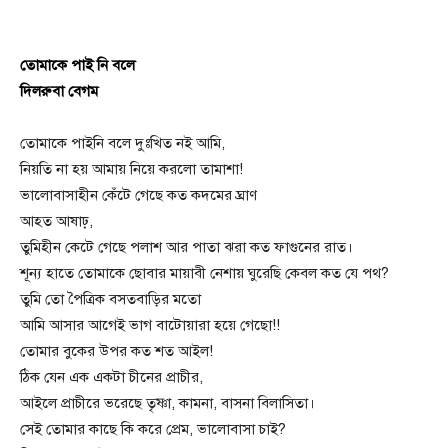
তোমাকে পাই নি বলে
দিলরুবা বেগম
তোমাকে পাইনি বলে দুঃখিত নই আমি,
নিয়তি না হয় আমায় নিয়ে করলো তামাশা!
ভালোবাসাহীন কেঁটে গেছে কত কদমের ঘ্রাণ
আহত আষাঢ়,
তুমিহীন কেটে গেছে পলাশ আর পাতা ঝরা কত ফাগুনের রাত।
শূন্য হাতে তোমাকে ছোবার মায়াবী নেশায় ঘুরেছি কেবল কত যে পথ?
তুমি তো পৈত্রিক বসতবাড়ির মতো
আমি আসার আগেই ভাগ বাটোয়ারা হয়ে গেছো!!
তোমার বুকের উপর কত শত আইল!
ঠিক যেন এক একটা চীনের প্রাচীর,
আইলে প্রাচীরে ভরেছে তৃষ্ণা, কামনা, বাসনা বিলাসিতা।
সেই তোমার কাছে কি করে প্রেম, ভালোবাসা চাই?