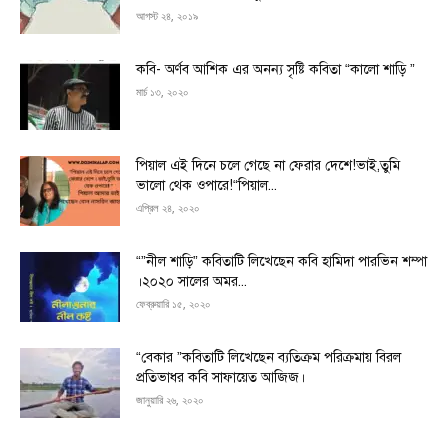
আগস্ট ২৪, ২০১৯
কবি- অর্ণব আশিক এর অনন্য সৃষ্টি কবিতা “কালো শাড়ি ”
মার্চ ১৩, ২০২০
পিয়াল এই দিনে চলে গেছে না ফেরার দেশে!ভাই,তুমি
ভালো থেক ওপারে!“পিয়াল...
এপ্রিল ২৪, ২০২০
“”নীল শাড়ি” কবিতাটি লিখেছেন কবি হামিদা পারভিন শম্পা
।২০২০ সালের অমর...
ফেব্রুয়ারি ১৫, ২০২০
“বেকার ”কবিতাটি লিখেছেন ব্যতিক্রম পরিক্রমায় বিরল
প্রতিভাধর কবি সাফায়েত আজিজ।
জানুয়ারি ২৬, ২০২০