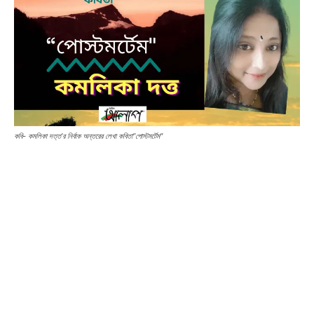
কবি- কমলিকা দত্ত’র নির্বাক অন্তরের লেখা কবিতা“পোস্টমর্টেম"