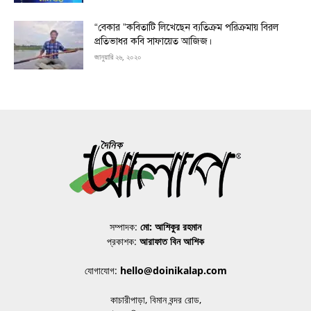
“বেকার ”কবিতাটি লিখেছেন ব্যতিক্রম পরিক্রমায় বিরল
প্রতিভাধর কবি সাফায়েত আজিজ।
জানুয়ারি ২৬, ২০২০
সম্পাদক:
মো: আশিকুর রহমান
প্রকাশক:
আরাফাত বিন আশিক
যোগাযোগ:
hello@doinikalap.com
কাচারীপাড়া, বিমান বন্দর রোড,