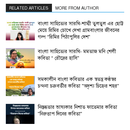
RELATED ARTICLES
MORE FROM AUTHOR
বাংলা সাহিত্যের সারথি-শাম্মী তুলতুল এর ছোট্ট
মেয়ে রিমির চোখে দেখা গ্রামবাংলার জীবনের
গল্প “রিমির পিঠাপুলির দেশ”
বাংলা সাহিত্যের সারথি- মমতাজ মনি শেলী
কবিতা “ রৌদ্রের হাসি”
সমকালীন বাংলা কবিতার এক স্বতন্ত্র কণ্ঠস্বর
চন্দনা চক্রবর্তীর কবিতা ”অদৃশ্য চিহ্নের শহর”
নিস্তব্ধতার ভাষ্যকার নিশাত ফাতেমার কবিতা
”নিরুত্তাপ দিনের কবিতা”