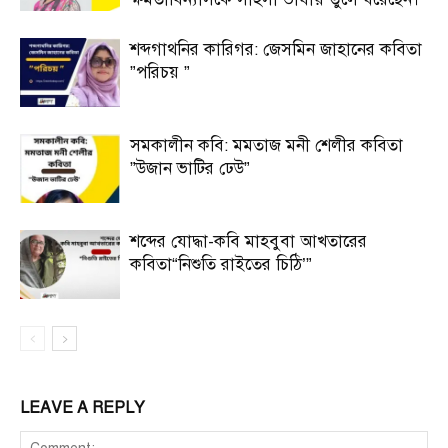
শব্দগাথনির কারিগর: জেসমিন জাহানের কবিতা
”পরিচয় ”
সমকালীন কবি: মমতাজ মনী শেলীর কবিতা
”উজান ভাটির ঢেউ”
শব্দের যোদ্ধা-কবি মাহবুবা আখতারের
কবিতা“নিশুতি রাইতের চিঠি’”
LEAVE A REPLY