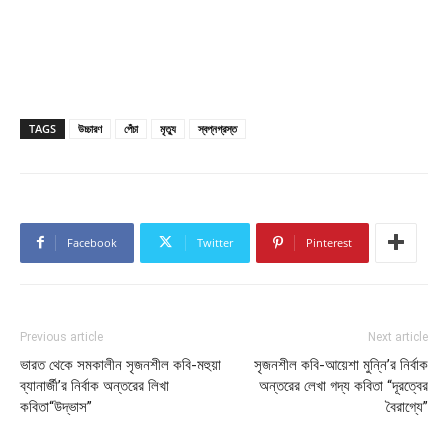
TAGS
উচ্চারণ
পেঁচা
মৃত্যু
স্বপ্নগ্রস্ত
Facebook
Twitter
Pinterest
Previous article
Next article
ভারত থেকে সমকালীন সৃজনশীল কবি-মহুয়া
সৃজনশীল কবি-আয়েশা মুন্নি’র নির্বাক
ব্যানার্জী’র নির্বাক অন্তরের লিখা
অন্তরের লেখা গদ্য কবিতা “দূরত্বের
কবিতা“উদ্ভাস”
বৈরাগ্যে”