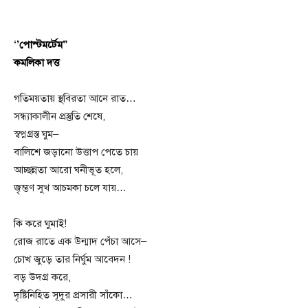
‘
’পোস্টমর্টেম”
কমলিকা দত্ত
গতিময়তায় স্থবিরতা আনে রাত…
সন্ধ্যাকালীন প্রস্তুতি শেষে,
স্বপ্নগ্রস্ত ঘুম–
বালিশে জড়ানো উত্তাপ পেতে চায়
আচ্ছন্নতা আরো ঘনীভূত হলে,
জৃম্ভণ সুখ আচমকা চলে যায়…
কি করে ঘুমাই!
রোজ রাতে এক উন্মাদ পেঁচা আসে–
চোখ জুড়ে তার নির্ঘুম আবেদন !
বড় উদগ্র করে,
দৃষ্টিনিহিত সূদুর প্রসারী সাঁকো…