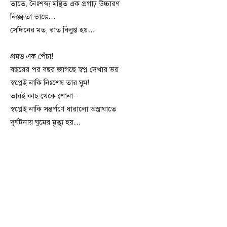
তাতে, নৈঃশব্দ্য মন্থিত এক প্রগাঢ় উচ্চারণ
নিস্তব্ধতা ভাঙে…
সেদিনের মত, রাত বিলুপ্ত হয়…
প্রমত্ত এক পেঁচা!
বছরের পর বছর জাগছে স্বপ্ন দেখার ভয়
স্বপ্নেই নাকি নিঃশেষ তার ঘুম!
তারই কাছ থেকে শোনা–
স্বপ্নেই নাকি সন্তর্পণে ধারালো অস্ত্রাঘাতে
দুর্ঘটনায় ঘুমের মৃত্যু হয়…