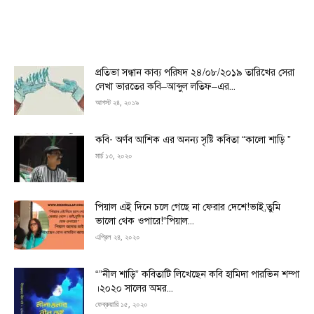
প্রতিভা সন্ধান কাব্য পরিষদ ২৪/০৮/২০১৯ তারিখের সেরা
লেখা ভারতের কবি–আব্দুল লতিফ–এর...
আগস্ট ২৪, ২০১৯
কবি- অর্ণব আশিক এর অনন্য সৃষ্টি কবিতা “কালো শাড়ি ”
মার্চ ১৩, ২০২০
পিয়াল এই দিনে চলে গেছে না ফেরার দেশে!ভাই,তুমি
ভালো থেক ওপারে!“পিয়াল...
এপ্রিল ২৪, ২০২০
“”নীল শাড়ি” কবিতাটি লিখেছেন কবি হামিদা পারভিন শম্পা
।২০২০ সালের অমর...
ফেব্রুয়ারি ১৫, ২০২০