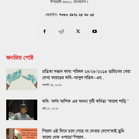
ঈশ্বরদী ৬৬২০, বাংলাদেশ।
মোবাইল:
+৮৮০ ১৯৭১ ২৫ ৩০ ২৫
জনপ্রিয় পোষ্ট
প্রতিভা সন্ধান কাব্য পরিষদ ২৪/০৮/২০১৯ তারিখের সেরা
লেখা ভারতের কবি–আব্দুল লতিফ–এর...
আগস্ট ২৪, ২০১৯
কবি- অর্ণব আশিক এর অনন্য সৃষ্টি কবিতা “কালো শাড়ি ”
মার্চ ১৩, ২০২০
পিয়াল এই দিনে চলে গেছে না ফেরার দেশে!ভাই,তুমি
ভালো থেক ওপারে!“পিয়াল...