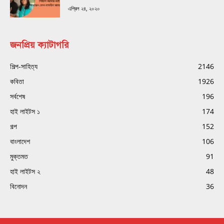
এপ্রিল ২৪, ২০২০
জনপ্রিয় ক্যাটাগরি
শিল্প-সাহিত্য
2146
কবিতা
1926
সর্বশেষ
196
হাই লাইটস ১
174
গল্প
152
বাংলাদেশ
106
মুক্তমত
91
হাই লাইটস ২
48
বিনোদন
36