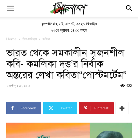
বৃহস্পতিবার
,
৬ই আগস্ট, ২০২৬ খ্রিস্টাব্দ
২২শে শ্রাবণ, ১৪৩৩ বঙ্গাব্দ
Home
শিল্প-সাহিত্য
কবিতা
ভারত থেকে সমকালীন সৃজনশীল
কবি- কমলিকা দত্ত’র নির্বাক
অন্তরের লেখা কবিতা“পোস্টমর্টেম”
সেপ্টেম্বর ১৮, ২০২১
422
Facebook
Twitter
Pinterest