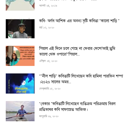
আগস্ট ২৪, ২০১৯
কবি- অর্ণব আশিক এর অনন্য সৃষ্টি কবিতা “কালো শাড়ি ”
মার্চ ১৩, ২০২০
পিয়াল এই দিনে চলে গেছে না ফেরার দেশে!ভাই,তুমি
ভালো থেক ওপারে!“পিয়াল...
এপ্রিল ২৪, ২০২০
“”নীল শাড়ি” কবিতাটি লিখেছেন কবি হামিদা পারভিন শম্পা
।২০২০ সালের অমর...
ফেব্রুয়ারি ১৫, ২০২০
“বেকার ”কবিতাটি লিখেছেন ব্যতিক্রম পরিক্রমায় বিরল
প্রতিভাধর কবি সাফায়েত আজিজ।
জানুয়ারি ২৬, ২০২০