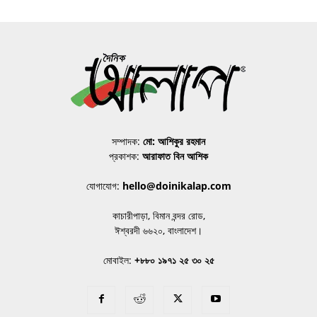
সম্পাদক:
মো: আশিকুর রহমান
প্রকাশক:
আরাফাত বিন আশিক
যোগাযোগ:
hello@doinikalap.com
কাচারীপাড়া, বিমান বন্দর রোড,
ঈশ্বরদী ৬৬২০, বাংলাদেশ।
মোবাইল:
+৮৮০ ১৯৭১ ২৫ ৩০ ২৫