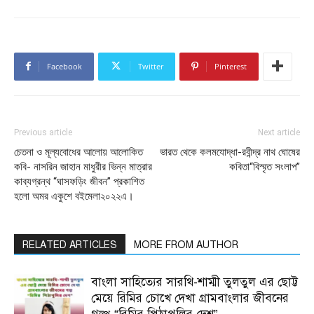
Facebook
Twitter
Pinterest
Previous article
Next article
চেতনা ও মূল্যবোধের আলোয় আলোকিত
ভারত থেকে কলমযোদ্ধা-রবীন্দ্র নাথ ঘোষের
কবি- নাসরিন জাহান মাধুরীর ভিন্ন মাত্রার
কবিতা“বিস্মৃত সংলাপ”
কাব্যগ্রন্থ “ঘাসফড়িং জীবন” প্রকাশিত
হলো অমর একুশে বইমেলা২০২২এ।
RELATED ARTICLES
MORE FROM AUTHOR
বাংলা সাহিত্যের সারথি-শাম্মী তুলতুল এর ছোট্ট
মেয়ে রিমির চোখে দেখা গ্রামবাংলার জীবনের