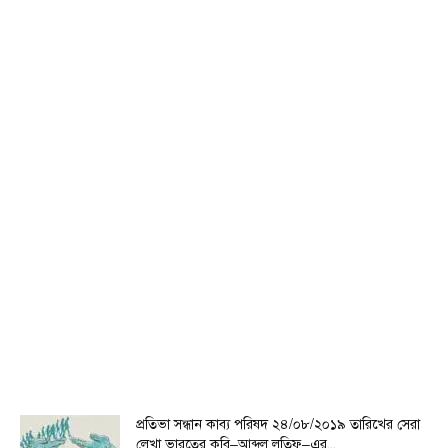
প্রতিভা সন্ধান কাব্য পরিষদ ২৪/০৮/২০১৯ তারিখের সেরা
লেখা ভারতের কবি–আব্দুল লতিফ–এর...