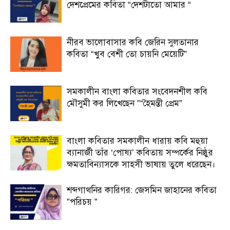
দেশপ্রেমের কবিতা “দেশটাতো আমার “
নীরব ভালোবাসার কবি জেরিন সুলতানার
কবিতা “খুব বেশী তো চায়নি মেয়েটি”
সমকালীন বাংলা কবিতার সংবেদনশীল কবি
মৌসুমী কর লিখেছেন ”“হৈমন্তী প্রেম”
বাংলা কবিতার সমকালীন ধারায় কবি মহুয়া
ব্যানার্জী তাঁর ‘পোষ্য’ কবিতায় সম্পর্কের নিষ্ঠুর
ক্ষমতাবিন্যাসকে সাহসী ভাষায় তুলে ধরেছেন।
শব্দগাথনির কারিগর: জেসমিন জাহানের কবিতা
”পরিচয় ”