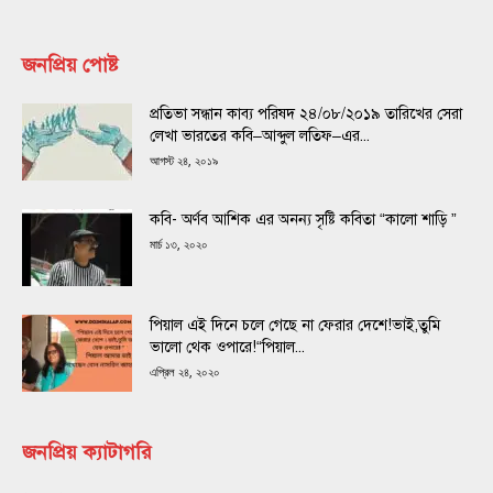
জনপ্রিয় পোষ্ট
প্রতিভা সন্ধান কাব্য পরিষদ ২৪/০৮/২০১৯ তারিখের সেরা
লেখা ভারতের কবি–আব্দুল লতিফ–এর...
আগস্ট ২৪, ২০১৯
কবি- অর্ণব আশিক এর অনন্য সৃষ্টি কবিতা “কালো শাড়ি ”
মার্চ ১৩, ২০২০
পিয়াল এই দিনে চলে গেছে না ফেরার দেশে!ভাই,তুমি
ভালো থেক ওপারে!“পিয়াল...
এপ্রিল ২৪, ২০২০
জনপ্রিয় ক্যাটাগরি