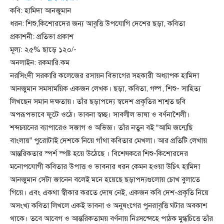
কবি: হামিদা আনজুমান
ধরন: শিশু,কিশোরদের জন্য আবৃত্তি উপযোগি দেশের ছড়া, কবিতা
প্রকাশনী: প্রতিভা প্রকাশ
মূল্য: ২৫% ছাড়ে ১২০/-
অনলাইন: রকমারি.কম
নরসিংদী সরকারি কলেজের রসায়ন বিভাগের সহকারী অধ্যাপক হামিদা
আনজুমান সমসাময়িক একজন লেখক। ছড়া, কবিতা, গল্প, শিশু- সাহিত্য
লিখছেন সমান দক্ষতায়। তাঁর ছড়াপদ্যে স্বদেশ প্রকৃতির শাশ্বত ছবি
অপরূপভাবে ফুটে ওঠে। ভাবনা স্বচ্ছ। সাবলীল ভাষা ও বর্ণনাশৈলী।
শব্দচয়নের ব্যাপারেও সজাগ ও অভিজ্ঞ। তাঁর নতুন বই “আমি জন্মেছি
বাংলায়” পুরোটাই দেশকে নিয়ে গাঁথা কবিতার মেখলা। আর প্রতিটি লেখায়
আন্তরিকতার স্পর্শ স্পষ্ট হয়ে উঠেছে । বিশেষকরে শিশু-কিশোরদের
মনোপযোগী কবিতার উপাত্ত ও ভাবনার ধরন কেমন হওয়া উচিৎ হামিদা
আনজুমান সেটা জানেন বলেই মনে হয়েছে ছড়াপদ্যগুলোয় চোখ বুলাতে
গিয়ে। এবং একথা স্বীকার করতে দোষ নেই, একজন কবি দেশ-প্রকৃতি নিয়ে
অসংখ্য কবিতা লিখলে একই ভাবনা ও অনুষংগের পুনরাবৃত্তি ঘটার অবকাশ
থাকে। তবে আবেগ ও আন্তরিকতাময় বর্ণনায় নিঃসন্দেহে পাঠক মুগ্ধচিত্তে তাঁর