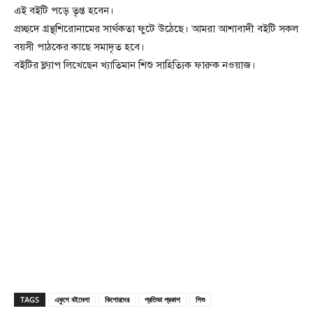
এই বইটি পড়ে তৃপ্ত হবেন।
প্রচ্ছদে গ্রন্থশিরোনামের সার্থকতা ফুটে উঠেছে। আমরা আশাবাদী বইটি সকল
বয়সী পাঠকের কাছে সমাদৃত হবে।
বইটির ফ্ল্যাপ লিখেছেন খ্যাতিমান শিশু সাহিত্যিক ফারুক নওয়াজ।
TAGS
একুশে বইমেলা
কিশোরদের
প্রতিভা প্রকাশ
শিশু