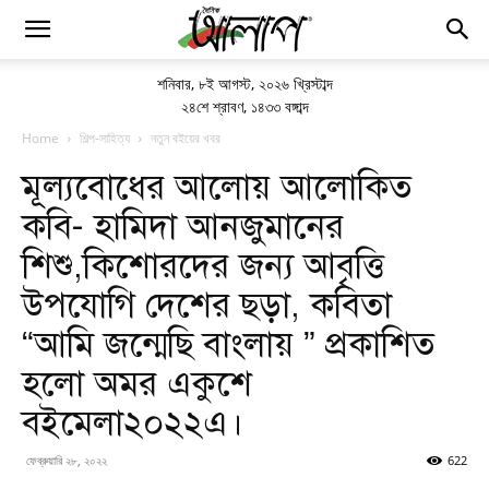
শনিবার
,
৮ই আগস্ট, ২০২৬ খ্রিস্টাব্দ
২৪শে শ্রাবণ, ১৪৩৩ বঙ্গাব্দ
Home
শিল্প-সাহিত্য
নতুন বইয়ের খবর
মূল্যবোধের আলোয় আলোকিত
কবি- হামিদা আনজুমানের
শিশু,কিশোরদের জন্য আবৃত্তি
উপযোগি দেশের ছড়া, কবিতা
“আমি জন্মেছি বাংলায় ” প্রকাশিত
হলো অমর একুশে
বইমেলা২০২২এ।
ফেব্রুয়ারি ২৮, ২০২২
622