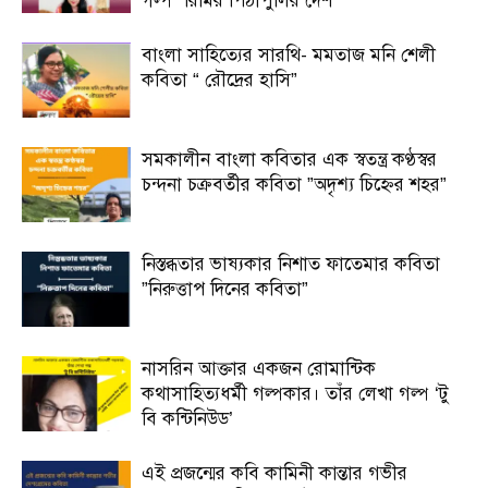
গল্প “রিমির পিঠাপুলির দেশ”
বাংলা সাহিত্যের সারথি- মমতাজ মনি শেলী
কবিতা “ রৌদ্রের হাসি”
সমকালীন বাংলা কবিতার এক স্বতন্ত্র কণ্ঠস্বর
চন্দনা চক্রবর্তীর কবিতা ”অদৃশ্য চিহ্নের শহর”
নিস্তব্ধতার ভাষ্যকার নিশাত ফাতেমার কবিতা
”নিরুত্তাপ দিনের কবিতা”
নাসরিন আক্তার একজন রোমান্টিক
কথাসাহিত্যধর্মী গল্পকার। তাঁর লেখা গল্প ‘টু
বি কন্টিনিউড’
এই প্রজন্মের কবি কামিনী কান্তার গভীর