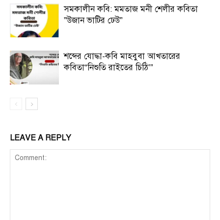
সমকালীন কবি: মমতাজ মনী শেলীর কবিতা
”উজান ভাটির ঢেউ”
শব্দের যোদ্ধা-কবি মাহবুবা আখতারের
কবিতা“নিশুতি রাইতের চিঠি’”
LEAVE A REPLY