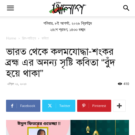
শনিবার
,
৮ই আগস্ট, ২০২৬ খ্রিস্টাব্দ
২৪শে শ্রাবণ, ১৪৩৩ বঙ্গাব্দ
Home
শিল্প-সাহিত্য
কবিতা
ভারত থেকে কলমযোদ্ধা-শংকর
ব্রহ্ম এর অনন্য সৃষ্টি কবিতা “বুঁদ
হয়ে থাকা”
এপ্রিল ২২, ২০২৩
410
Facebook
Twitter
Pinterest