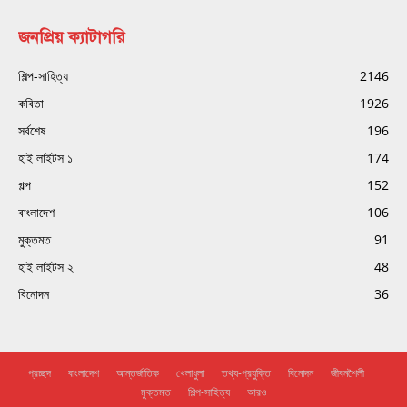
জনপ্রিয় ক্যাটাগরি
শিল্প-সাহিত্য
2146
কবিতা
1926
সর্বশেষ
196
হাই লাইটস ১
174
গল্প
152
বাংলাদেশ
106
মুক্তমত
91
হাই লাইটস ২
48
বিনোদন
36
প্রচ্ছদ
বাংলাদেশ
আন্তর্জাতিক
খেলাধুলা
তথ্য-প্রযুক্তি
বিনোদন
জীবনশৈলী
মুক্তমত
শিল্প-সাহিত্য
আরও