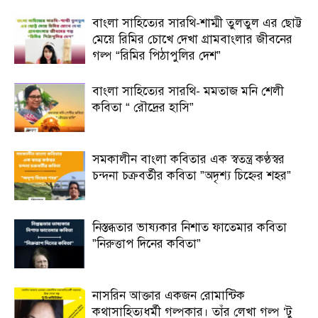
বাংলা সাহিত্যের সারথি-শাম্মী তুলতুল এর ছোট্ট
মেয়ে রিমির চোখে দেখা গ্রামবাংলার জীবনের
গল্প “রিমির পিঠাপুলির দেশ”
বাংলা সাহিত্যের সারথি- মমতাজ মনি শেলী
কবিতা “ রৌদ্রের হাসি”
সমকালীন বাংলা কবিতার এক স্বতন্ত্র কণ্ঠস্বর
চন্দনা চক্রবর্তীর কবিতা ”অদৃশ্য চিহ্নের শহর”
নিস্তব্ধতার ভাষ্যকার নিশাত ফাতেমার কবিতা
”নিরুত্তাপ দিনের কবিতা”
নাসরিন আক্তার একজন রোমান্টিক
কথাসাহিত্যধর্মী গল্পকার। তাঁর লেখা গল্প ‘টু