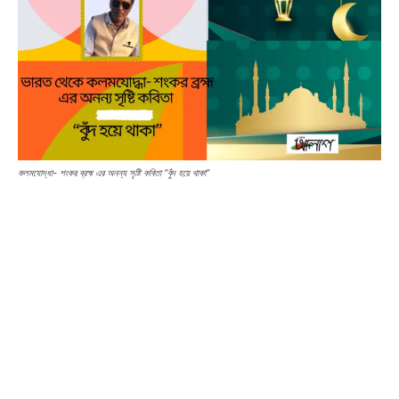
কলমযোদ্ধা- শংকর ব্রহ্ম এর অনন্য সৃষ্টি কবিতা “বুঁদ হয়ে থাকা”