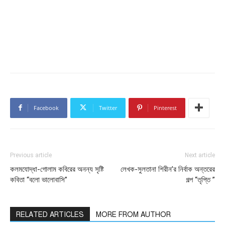
Facebook
Twitter
Pinterest
Previous article
Next article
কলমযোদ্ধা-গোলাম কবিরের অনন্য সৃষ্টি
লেখক-সুলতানা শিরীন’র নির্বাক অন্তরের
কবিতা “বলো ভালোবাসি”
গল্প “তৃপ্তি ”
RELATED ARTICLES
MORE FROM AUTHOR